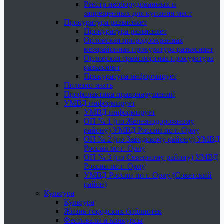
Реестр необорудованных и
запрещенных для купания мест
Прокуратура разъясняет
Прокуратура разъясняет
Орловская природоохранная
межрайонная прокуратура разъясняет
Орловская транспортная прокуратура
разъясняет
Прокуратура информирует
Полезно знать
Профилактика правонарушений
УМВД информирует
УМВД информирует
ОП № 1 (по Железнодорожному
району) УМВД России по г. Орлу
ОП № 2 (по Заводскому району) УМВД
России по г. Орлу
ОП № 3 (по Северному району) УМВД
России по г. Орлу
УМВД России по г. Орлу (Советский
район)
Культура
Культура
Жизнь городских библиотек
Фестивали и конкурсы