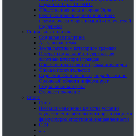
бюджета г. Орла СО НКО
Общественная палата города Орла
Реестр социально ориентированных
некоммерческих организаций - получателей
поддержки
Социальная политика
Социальная политика
Актуальные темы
Земля льготным категориям граждан
О мерах социальной поддержки для
льготных категорий граждан
Общественный совет по делам инвалидов
Опека и попечительство
Отделение Социального фонда России по
Орловской области информирует
Социальный контракт
Старшее поколение
Спорт
Спорт
Независимая оценка качества условий
осуществления деятельности организациями
физкультурно-спортивной направленности
ГТО
.....
......