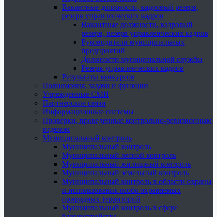
Вакантные должности, кадровый резерв,
резерв управленческих кадров
Вакантные должности, кадровый
резерв, резерв управленческих кадров
Руководители муниципальных
предприятий
Должности муниципальной службы
Резерв управленческих кадров
Результаты конкурсов
Полномочия, задачи и функции
Учрежденные СМИ
Партнерские связи
Информационные системы
Проверки, проведенные контрольно-ревизионным
отделом
Муниципальный контроль
Муниципальный контроль
Муниципальный лесной контроль
Муниципальный жилищный контроль
Муниципальный земельный контроль
Муниципальный контроль в области охраны
и использования особо охраняемых
природных территорий
Муниципальный контроль в сфере
благоустройства