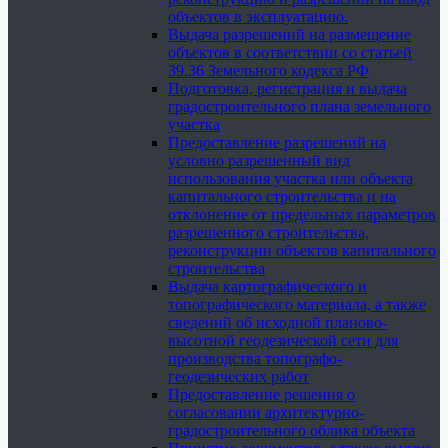
объектов в эксплуатацию.
Выдача разрешений на размещение
объектов в соответствии со статьей
39.36 Земельного кодекса РФ
Подготовка, регистрация и выдача
градостроительного плана земельного
участка
Предоставление разрешений на
условно разрешенный вид
использования участка или объекта
капитального строительства и на
отклонение от предельных параметров
разрешенного строительства,
реконструкции объектов капитального
строительства
Выдача картографического и
топографического материала, а также
сведений об исходной планово-
высотной геодезической сети для
производства топографо-
геодезических работ
Предоставление решения о
согласовании архитектурно-
градостроительного облика объекта