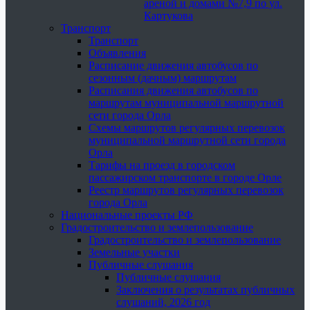
ареной и домами №7,9 по ул.
Картукова
Транспорт
Транспорт
Объявления
Расписание движения автобусов по
сезонным (дачным) маршрутам
Расписания движения автобусов по
маршрутам муниципальной маршрутной
сети города Орла
Схемы маршрутов регулярных перевозок
муниципальной маршрутной сети города
Орла
Тарифы на проезд в городском
пассажирском транспорте в городе Орле
Реестр маршрутов регулярных перевозок
города Орла
Национальные проекты РФ
Градостроительство и землепользование
Градостроительство и землепользование
Земельные участки
Публичные слушания
Публичные слушания
Заключения о результатах публичных
слушаний, 2026 год