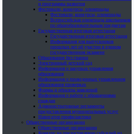
и программы развития
Фестивали, конкурсы, олимпиады
Фестивали, конкурсы, олимпиады
Всероссийская олимпиада школьников
по общеобразовательным предметам
Государственная итоговая аттестация
Государственная итоговая аттестация
Информация для выпускников
прошлых лет об участии в едином
государственном экзамене
Образование без границ
Электронный детский сад
Информация о закупках управления
образования
Информация о проведенных управлением
образования проверках
Формы и образцы заявлений
Информация о работе с обращениями
граждан
Административные регламенты
предоставления муниципальных услуг
Навигатор профилактики
Общественные организации
Общественные организации
Конкурс на предоставление субсидий из