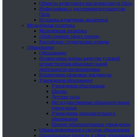
Объекты культурного наследия города Орла
Инфографика о достопримечательностях
Орла
Историко-культурная экспертиза
Молодёжная политика
Молодёжная политика
«Орёл помнит своих героев»
Российские студенческие отряды
Образование
Образование
Независимая оценка качества условий
осуществления образовательной
деятельности организациями
Нормативно-правовые документы
Учреждения образования
Учреждения образования
Школы
Детские сады
Негосударственные образовательные
учреждения
Учреждения дополнительного
образования
Прочие образовательные учреждения
Общая информация о системе образования
Национальные проекты в сфере образования