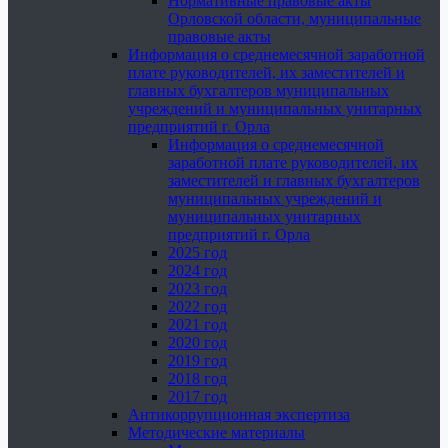
Нормативные правовые акты
Орловской области, муниципальные
правовые акты
Информация о среднемесячной заработной
плате руководителей, их заместителей и
главных бухгалтеров муниципальных
учреждений и муниципальных унитарных
предприятий г. Орла
Информация о среднемесячной
заработной плате руководителей, их
заместителей и главных бухгалтеров
муниципальных учреждений и
муниципальных унитарных
предприятий г. Орла
2025 год
2024 год
2023 год
2022 год
2021 год
2020 год
2019 год
2018 год
2017 год
Антикоррупционная экспертиза
Методические материалы