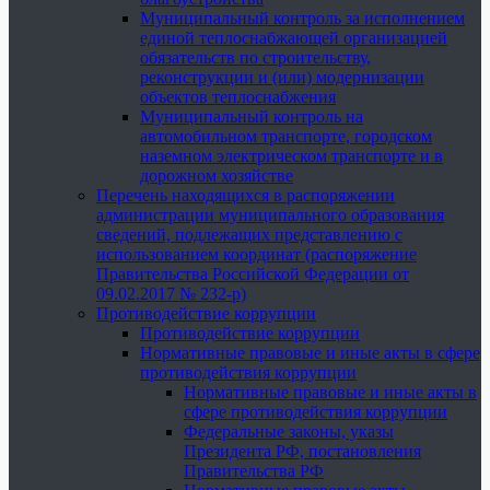
Муниципальный контроль за исполнением
единой теплоснабжающей организацией
обязательств по строительству,
реконструкции и (или) модернизации
объектов теплоснабжения
Муниципальный контроль на
автомобильном транспорте, городском
наземном электрическом транспорте и в
дорожном хозяйстве
Перечень находящихся в распоряжении
администрации муниципального образования
сведений, подлежащих представлению с
использованием координат (распоряжение
Правительства Российской Федерации от
09.02.2017 № 232-р)
Противодействие коррупции
Противодействие коррупции
Нормативные правовые и иные акты в сфере
противодействия коррупции
Нормативные правовые и иные акты в
сфере противодействия коррупции
Федеральные законы, указы
Президента РФ, постановления
Правительства РФ