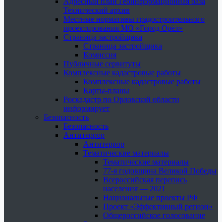
Адресный план Геоинформационная база
Технический архив
Местные нормативы градостроительного
проектирования МО «Город Орёл»
Страница застройщика
Страница застройщика
Комиссия
Публичные сервитуты
Комплексные кадастровые работы
Комплексные кадастровые работы
Карты-планы
Роскадастр по Орловской области
информирует
Безопасность
Безопасность
Антитеррор
Антитеррор
Тематические материалы
Тематические материалы
77-я годовщина Великой Победы
Всероссийская перепись
населения — 2021
Национальные проекты РФ
Проект «Эффективный регион»
Общероссийское голосование