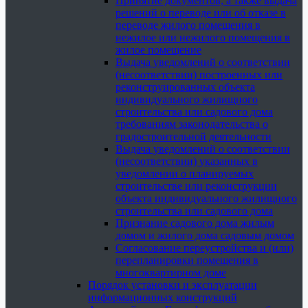
Принятие документов, а также выдача
решений о переводе или об отказе в
переводе жилого помещения в
нежилое или нежилого помещения в
жилое помещение
Выдача уведомлений о соответствии
(несоответствии) построенных или
реконструированных объекта
индивидуального жилищного
строительства или садового дома
требованиям законодательства о
градостроительной деятельности
Выдача уведомлений о соответствии
(несоответствии) указанных в
уведомлении о планируемых
строительстве или реконструкции
объекта индивидуального жилищного
строительства или садового дома
Признание садового дома жилым
домом и жилого дома садовым домом
Согласование переустройства и (или)
перепланировки помещения в
многоквартирном доме
Порядок установки и эксплуатации
информационных конструкций