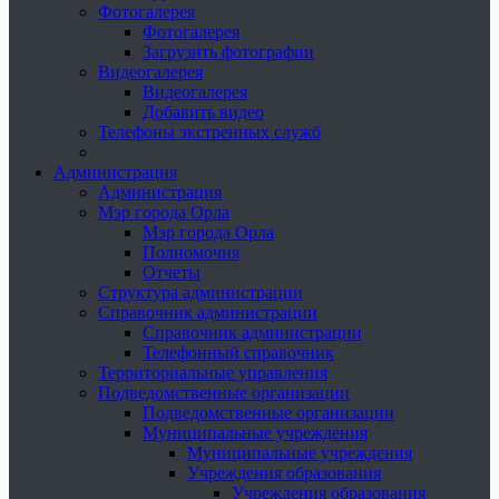
Фотогалерея
Фотогалерея
Загрузить фотографии
Видеогалерея
Видеогалерея
Добавить видео
Телефоны экстренных служб
Администрация
Администрация
Мэр города Орла
Мэр города Орла
Полномочия
Отчеты
Структура администрации
Справочник администрации
Справочник администрации
Телефонный справочник
Территориальные управления
Подведомственные организации
Подведомственные организации
Муниципальные учреждения
Муниципальные учреждения
Учреждения образования
Учреждения образования