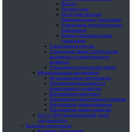
Школы
Детские сады
Негосударственные
образовательные учреждения
Учреждения дополнительного
образования
Прочие образовательные
учреждения
Учреждения культуры
Учреждения сферы строительства,
жилищного и коммунального
хозяйства
Учреждения издательской сферы
Муниципальные предприятия
Муниципальные предприятия
Предприятия жилищного и
коммунального хозяйства
Предприятия транспорта
Предприятия общественного питания
Предприятия здравоохранения
Предприятия прочих отраслей
АО со 100% муниципальной долей
собственности
Кадровое обеспечение
Кадровое обеспечение