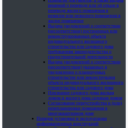
Принятие документов, а также выдача
решений о переводе или об отказе в
переводе жилого помещения в
нежилое или нежилого помещения в
жилое помещение
Выдача уведомлений о соответствии
(несоответствии) построенных или
реконструированных объекта
индивидуального жилищного
строительства или садового дома
требованиям законодательства о
градостроительной деятельности
Выдача уведомлений о соответствии
(несоответствии) указанных в
уведомлении о планируемых
строительстве или реконструкции
объекта индивидуального жилищного
строительства или садового дома
Признание садового дома жилым
домом и жилого дома садовым домом
Согласование переустройства и (или)
перепланировки помещения в
многоквартирном доме
Порядок установки и эксплуатации
информационных конструкций