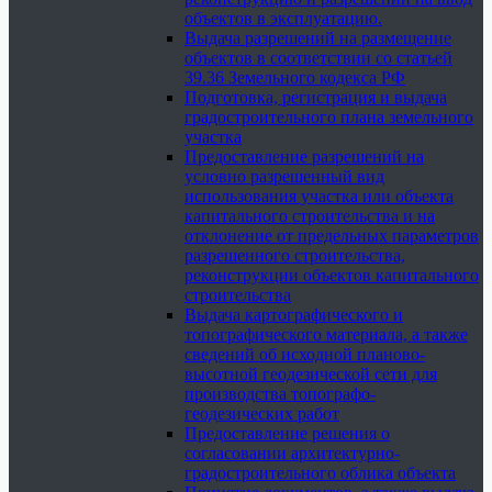
объектов в эксплуатацию.
Выдача разрешений на размещение
объектов в соответствии со статьей
39.36 Земельного кодекса РФ
Подготовка, регистрация и выдача
градостроительного плана земельного
участка
Предоставление разрешений на
условно разрешенный вид
использования участка или объекта
капитального строительства и на
отклонение от предельных параметров
разрешенного строительства,
реконструкции объектов капитального
строительства
Выдача картографического и
топографического материала, а также
сведений об исходной планово-
высотной геодезической сети для
производства топографо-
геодезических работ
Предоставление решения о
согласовании архитектурно-
градостроительного облика объекта