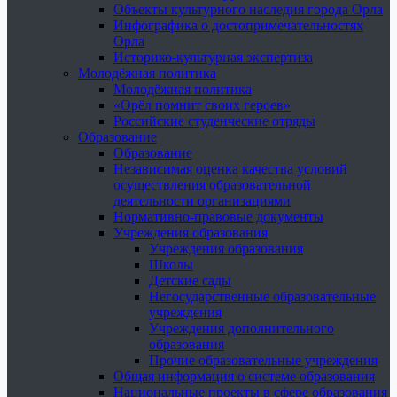
Объекты культурного наследия города Орла
Инфографика о достопримечательностях
Орла
Историко-культурная экспертиза
Молодёжная политика
Молодёжная политика
«Орёл помнит своих героев»
Российские студенческие отряды
Образование
Образование
Независимая оценка качества условий
осуществления образовательной
деятельности организациями
Нормативно-правовые документы
Учреждения образования
Учреждения образования
Школы
Детские сады
Негосударственные образовательные
учреждения
Учреждения дополнительного
образования
Прочие образовательные учреждения
Общая информация о системе образования
Национальные проекты в сфере образования