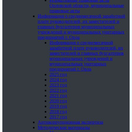
Нормативные правовые акты
Орловской области, муниципальные
правовые акты
Информация о среднемесячной заработной
плате руководителей, их заместителей и
главных бухгалтеров муниципальных
учреждений и муниципальных унитарных
предприятий г. Орла
Информация о среднемесячной
заработной плате руководителей, их
заместителей и главных бухгалтеров
муниципальных учреждений и
муниципальных унитарных
предприятий г. Орла
2025 год
2024 год
2023 год
2022 год
2021 год
2020 год
2019 год
2018 год
2017 год
Антикоррупционная экспертиза
Методические материалы