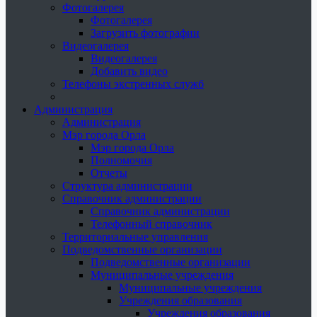
Фотогалерея
Фотогалерея
Загрузить фотографии
Видеогалерея
Видеогалерея
Добавить видео
Телефоны экстренных служб
Администрация
Администрация
Мэр города Орла
Мэр города Орла
Полномочия
Отчеты
Структура администрации
Справочник администрации
Справочник администрации
Телефонный справочник
Территориальные управления
Подведомственные организации
Подведомственные организации
Муниципальные учреждения
Муниципальные учреждения
Учреждения образования
Учреждения образования