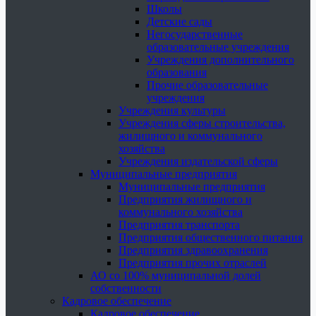
Школы
Детские сады
Негосударственные
образовательные учреждения
Учреждения дополнительного
образования
Прочие образовательные
учреждения
Учреждения культуры
Учреждения сферы строительства,
жилищного и коммунального
хозяйства
Учреждения издательской сферы
Муниципальные предприятия
Муниципальные предприятия
Предприятия жилищного и
коммунального хозяйства
Предприятия транспорта
Предприятия общественного питания
Предприятия здравоохранения
Предприятия прочих отраслей
АО со 100% муниципальной долей
собственности
Кадровое обеспечение
Кадровое обеспечение