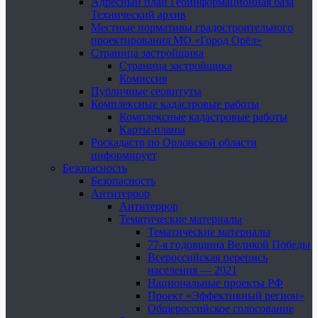
Адресный план Геоинформационная база
Технический архив
Местные нормативы градостроительного
проектирования МО «Город Орёл»
Страница застройщика
Страница застройщика
Комиссия
Публичные сервитуты
Комплексные кадастровые работы
Комплексные кадастровые работы
Карты-планы
Роскадастр по Орловской области
информирует
Безопасность
Безопасность
Антитеррор
Антитеррор
Тематические материалы
Тематические материалы
77-я годовщина Великой Победы
Всероссийская перепись
населения — 2021
Национальные проекты РФ
Проект «Эффективный регион»
Общероссийское голосование