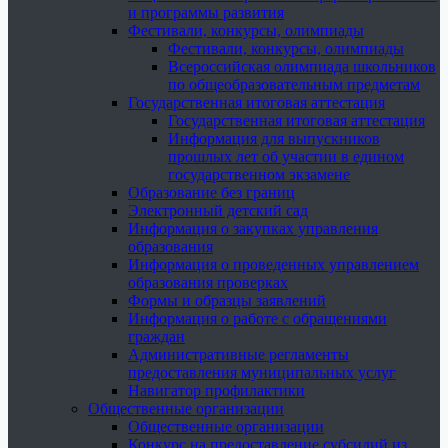
и программы развития
Фестивали, конкурсы, олимпиады
Фестивали, конкурсы, олимпиады
Всероссийская олимпиада школьников
по общеобразовательным предметам
Государственная итоговая аттестация
Государственная итоговая аттестация
Информация для выпускников
прошлых лет об участии в едином
государственном экзамене
Образование без границ
Электронный детский сад
Информация о закупках управления
образования
Информация о проведенных управлением
образования проверках
Формы и образцы заявлений
Информация о работе с обращениями
граждан
Административные регламенты
предоставления муниципальных услуг
Навигатор профилактики
Общественные организации
Общественные организации
Конкурс на предоставление субсидий из