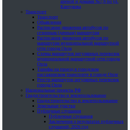
ареной и домами №7,9 по ул.
Картукова
Транспорт
Транспорт
Объявления
Расписание движения автобусов по
сезонным (дачным) маршрутам
Расписания движения автобусов по
маршрутам муниципальной маршрутной
сети города Орла
Схемы маршрутов регулярных перевозок
муниципальной маршрутной сети города
Орла
Тарифы на проезд в городском
пассажирском транспорте в городе Орле
Реестр маршрутов регулярных перевозок
города Орла
Национальные проекты РФ
Градостроительство и землепользование
Градостроительство и землепользование
Земельные участки
Публичные слушания
Публичные слушания
Заключения о результатах публичных
слушаний, 2026 год