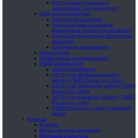
Реестр необорудованных и
запрещенных для купания мест
Прокуратура разъясняет
Прокуратура разъясняет
Орловская природоохранная
межрайонная прокуратура разъясняет
Орловская транспортная прокуратура
разъясняет
Прокуратура информирует
Полезно знать
Профилактика правонарушений
УМВД информирует
УМВД информирует
ОП № 1 (по Железнодорожному
району) УМВД России по г. Орлу
ОП № 2 (по Заводскому району) УМВД
России по г. Орлу
ОП № 3 (по Северному району) УМВД
России по г. Орлу
УМВД России по г. Орлу (Советский
район)
Культура
Культура
Жизнь городских библиотек
Фестивали и конкурсы