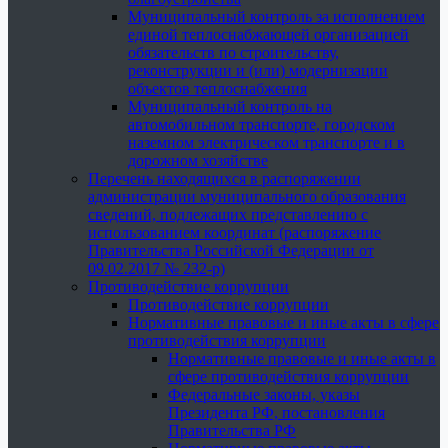
Муниципальный контроль за исполнением
единой теплоснабжающей организацией
обязательств по строительству,
реконструкции и (или) модернизации
объектов теплоснабжения
Муниципальный контроль на
автомобильном транспорте, городском
наземном электрическом транспорте и в
дорожном хозяйстве
Перечень находящихся в распоряжении
администрации муниципального образования
сведений, подлежащих представлению с
использованием координат (распоряжение
Правительства Российской Федерации от
09.02.2017 № 232-р)
Противодействие коррупции
Противодействие коррупции
Нормативные правовые и иные акты в сфере
противодействия коррупции
Нормативные правовые и иные акты в
сфере противодействия коррупции
Федеральные законы, указы
Президента РФ, постановления
Правительства РФ