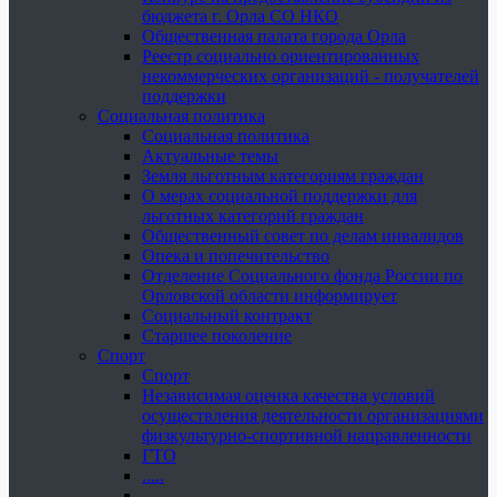
бюджета г. Орла СО НКО
Общественная палата города Орла
Реестр социально ориентированных
некоммерческих организаций - получателей
поддержки
Социальная политика
Социальная политика
Актуальные темы
Земля льготным категориям граждан
О мерах социальной поддержки для
льготных категорий граждан
Общественный совет по делам инвалидов
Опека и попечительство
Отделение Социального фонда России по
Орловской области информирует
Социальный контракт
Старшее поколение
Спорт
Спорт
Независимая оценка качества условий
осуществления деятельности организациями
физкультурно-спортивной направленности
ГТО
.....
......