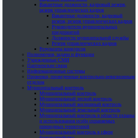
Вакантные должности, кадровый резерв,
резерв управленческих кадров
Вакантные должности, кадровый
резерв, резерв управленческих кадров
Руководители муниципальных
предприятий
Должности муниципальной службы
Резерв управленческих кадров
Результаты конкурсов
Полномочия, задачи и функции
Учрежденные СМИ
Партнерские связи
Информационные системы
Проверки, проведенные контрольно-ревизионным
отделом
Муниципальный контроль
Муниципальный контроль
Муниципальный лесной контроль
Муниципальный жилищный контроль
Муниципальный земельный контроль
Муниципальный контроль в области охраны
и использования особо охраняемых
природных территорий
Муниципальный контроль в сфере
благоустройства