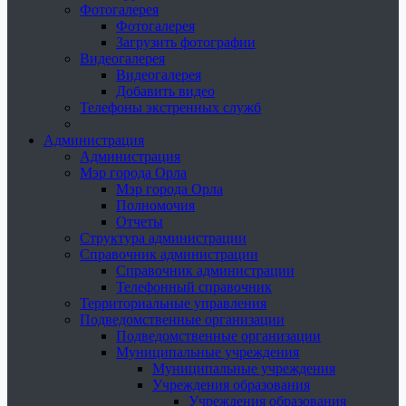
Фотогалерея
Фотогалерея
Загрузить фотографии
Видеогалерея
Видеогалерея
Добавить видео
Телефоны экстренных служб
Администрация
Администрация
Мэр города Орла
Мэр города Орла
Полномочия
Отчеты
Структура администрации
Справочник администрации
Справочник администрации
Телефонный справочник
Территориальные управления
Подведомственные организации
Подведомственные организации
Муниципальные учреждения
Муниципальные учреждения
Учреждения образования
Учреждения образования