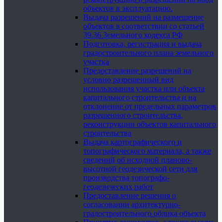
объектов в эксплуатацию.
Выдача разрешений на размещение
объектов в соответствии со статьей
39.36 Земельного кодекса РФ
Подготовка, регистрация и выдача
градостроительного плана земельного
участка
Предоставление разрешений на
условно разрешенный вид
использования участка или объекта
капитального строительства и на
отклонение от предельных параметров
разрешенного строительства,
реконструкции объектов капитального
строительства
Выдача картографического и
топографического материала, а также
сведений об исходной планово-
высотной геодезической сети для
производства топографо-
геодезических работ
Предоставление решения о
согласовании архитектурно-
градостроительного облика объекта