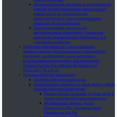
Муниципальный контроль за исполнением
единой теплоснабжающей организацией
обязательств по строительству,
реконструкции и (или) модернизации
объектов теплоснабжения
Муниципальный контроль на
автомобильном транспорте, городском
наземном электрическом транспорте и в
дорожном хозяйстве
Перечень находящихся в распоряжении
администрации муниципального образования
сведений, подлежащих представлению с
использованием координат (распоряжение
Правительства Российской Федерации от
09.02.2017 № 232-р)
Противодействие коррупции
Противодействие коррупции
Нормативные правовые и иные акты в сфере
противодействия коррупции
Нормативные правовые и иные акты в
сфере противодействия коррупции
Федеральные законы, указы
Президента РФ, постановления
Правительства РФ