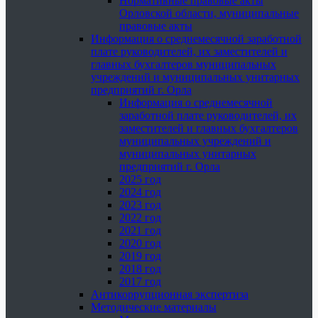
Нормативные правовые акты
Орловской области, муниципальные
правовые акты
Информация о среднемесячной заработной
плате руководителей, их заместителей и
главных бухгалтеров муниципальных
учреждений и муниципальных унитарных
предприятий г. Орла
Информация о среднемесячной
заработной плате руководителей, их
заместителей и главных бухгалтеров
муниципальных учреждений и
муниципальных унитарных
предприятий г. Орла
2025 год
2024 год
2023 год
2022 год
2021 год
2020 год
2019 год
2018 год
2017 год
Антикоррупционная экспертиза
Методические материалы