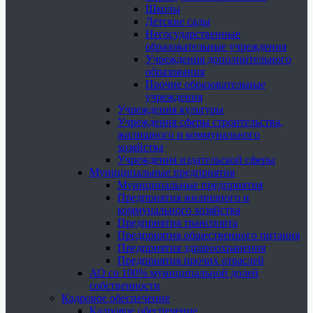
Школы
Детские сады
Негосударственные
образовательные учреждения
Учреждения дополнительного
образования
Прочие образовательные
учреждения
Учреждения культуры
Учреждения сферы строительства,
жилищного и коммунального
хозяйства
Учреждения издательской сферы
Муниципальные предприятия
Муниципальные предприятия
Предприятия жилищного и
коммунального хозяйства
Предприятия транспорта
Предприятия общественного питания
Предприятия здравоохранения
Предприятия прочих отраслей
АО со 100% муниципальной долей
собственности
Кадровое обеспечение
Кадровое обеспечение