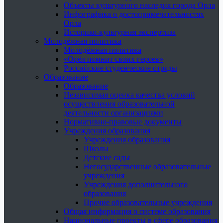
Объекты культурного наследия города Орла
Инфографика о достопримечательностях
Орла
Историко-культурная экспертиза
Молодёжная политика
Молодёжная политика
«Орёл помнит своих героев»
Российские студенческие отряды
Образование
Образование
Независимая оценка качества условий
осуществления образовательной
деятельности организациями
Нормативно-правовые документы
Учреждения образования
Учреждения образования
Школы
Детские сады
Негосударственные образовательные
учреждения
Учреждения дополнительного
образования
Прочие образовательные учреждения
Общая информация о системе образования
Национальные проекты в сфере образования