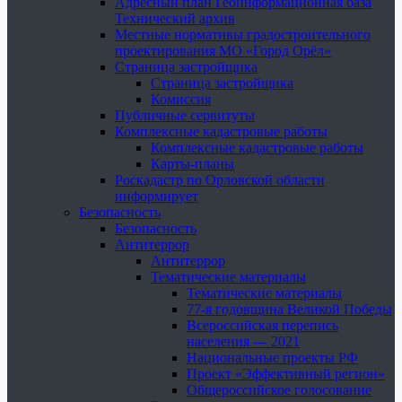
Адресный план Геоинформационная база
Технический архив
Местные нормативы градостроительного
проектирования МО «Город Орёл»
Страница застройщика
Страница застройщика
Комиссия
Публичные сервитуты
Комплексные кадастровые работы
Комплексные кадастровые работы
Карты-планы
Роскадастр по Орловской области
информирует
Безопасность
Безопасность
Антитеррор
Антитеррор
Тематические материалы
Тематические материалы
77-я годовщина Великой Победы
Всероссийская перепись
населения — 2021
Национальные проекты РФ
Проект «Эффективный регион»
Общероссийское голосование