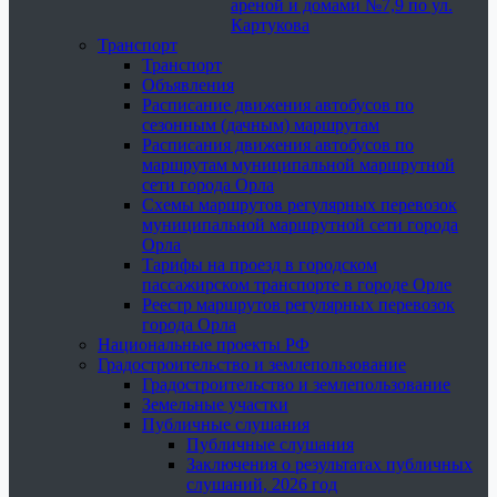
ареной и домами №7,9 по ул.
Картукова
Транспорт
Транспорт
Объявления
Расписание движения автобусов по
сезонным (дачным) маршрутам
Расписания движения автобусов по
маршрутам муниципальной маршрутной
сети города Орла
Схемы маршрутов регулярных перевозок
муниципальной маршрутной сети города
Орла
Тарифы на проезд в городском
пассажирском транспорте в городе Орле
Реестр маршрутов регулярных перевозок
города Орла
Национальные проекты РФ
Градостроительство и землепользование
Градостроительство и землепользование
Земельные участки
Публичные слушания
Публичные слушания
Заключения о результатах публичных
слушаний, 2026 год