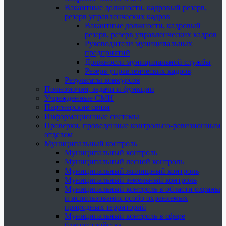
Вакантные должности, кадровый резерв,
резерв управленческих кадров
Вакантные должности, кадровый
резерв, резерв управленческих кадров
Руководители муниципальных
предприятий
Должности муниципальной службы
Резерв управленческих кадров
Результаты конкурсов
Полномочия, задачи и функции
Учрежденные СМИ
Партнерские связи
Информационные системы
Проверки, проведенные контрольно-ревизионным
отделом
Муниципальный контроль
Муниципальный контроль
Муниципальный лесной контроль
Муниципальный жилищный контроль
Муниципальный земельный контроль
Муниципальный контроль в области охраны
и использования особо охраняемых
природных территорий
Муниципальный контроль в сфере
благоустройства