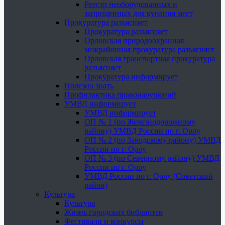
Реестр необорудованных и
запрещенных для купания мест
Прокуратура разъясняет
Прокуратура разъясняет
Орловская природоохранная
межрайонная прокуратура разъясняет
Орловская транспортная прокуратура
разъясняет
Прокуратура информирует
Полезно знать
Профилактика правонарушений
УМВД информирует
УМВД информирует
ОП № 1 (по Железнодорожному
району) УМВД России по г. Орлу
ОП № 2 (по Заводскому району) УМВД
России по г. Орлу
ОП № 3 (по Северному району) УМВД
России по г. Орлу
УМВД России по г. Орлу (Советский
район)
Культура
Культура
Жизнь городских библиотек
Фестивали и конкурсы