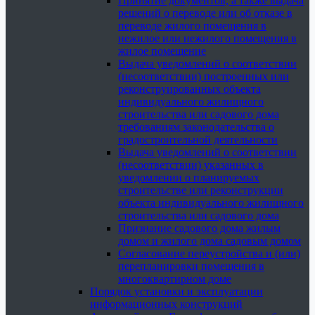
Принятие документов, а также выдача
решений о переводе или об отказе в
переводе жилого помещения в
нежилое или нежилого помещения в
жилое помещение
Выдача уведомлений о соответствии
(несоответствии) построенных или
реконструированных объекта
индивидуального жилищного
строительства или садового дома
требованиям законодательства о
градостроительной деятельности
Выдача уведомлений о соответствии
(несоответствии) указанных в
уведомлении о планируемых
строительстве или реконструкции
объекта индивидуального жилищного
строительства или садового дома
Признание садового дома жилым
домом и жилого дома садовым домом
Согласование переустройства и (или)
перепланировки помещения в
многоквартирном доме
Порядок установки и эксплуатации
информационных конструкций