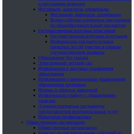
и программы развития
Фестивали, конкурсы, олимпиады
Фестивали, конкурсы, олимпиады
Всероссийская олимпиада школьников
по общеобразовательным предметам
Государственная итоговая аттестация
Государственная итоговая аттестация
Информация для выпускников
прошлых лет об участии в едином
государственном экзамене
Образование без границ
Электронный детский сад
Информация о закупках управления
образования
Информация о проведенных управлением
образования проверках
Формы и образцы заявлений
Информация о работе с обращениями
граждан
Административные регламенты
предоставления муниципальных услуг
Навигатор профилактики
Общественные организации
Общественные организации
Конкурс на предоставление субсидий из