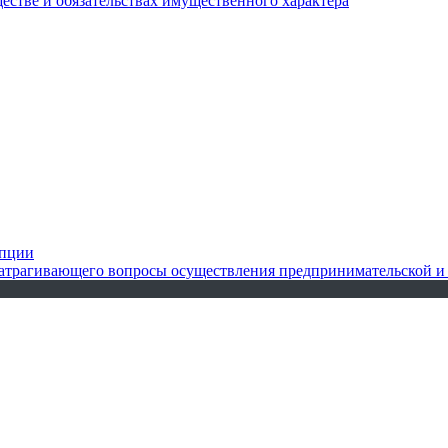
ществе и обязательствах имущественного характера
упции
 затрагивающего вопросы осуществления предпринимательской и