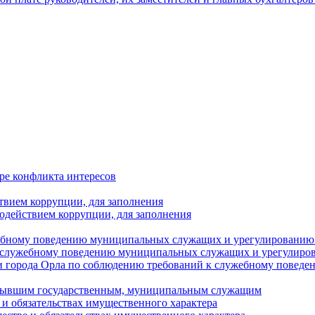
ре конфликта интересов
твием коррупции, для заполнения
одействием коррупции, для заполнения
ебному поведению муниципальных служащих и урегулированию 
 служебному поведению муниципальных служащих и урегулиро
 города Орла по соблюдению требований к служебному повед
с бывшим государственным, муниципальным служащим
е и обязательствах имущественного характера