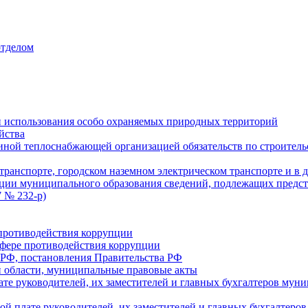
отделом
 использования особо охраняемых природных территорий
йства
ой теплоснабжающей организацией обязательств по строительс
ранспорте, городском наземном электрическом транспорте и в 
ции муниципального образования сведений, подлежащих предст
 № 232-р)
противодействия коррупции
фере противодействия коррупции
 РФ, постановления Правительства РФ
 области, муниципальные правовые акты
ате руководителей, их заместителей и главных бухгалтеров м
ой плате руководителей, их заместителей и главных бухгалте