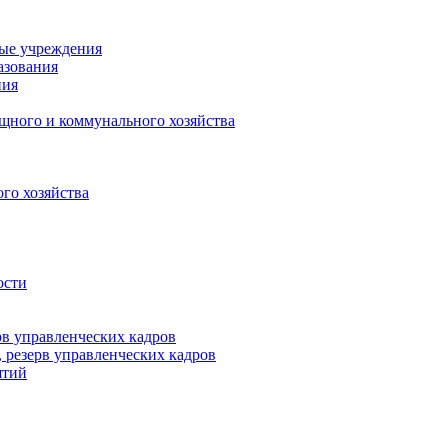
ные учреждения
азования
ния
щного и коммунального хозяйства
го хозяйства
ости
рв управленческих кадров
 резерв управленческих кадров
ятий