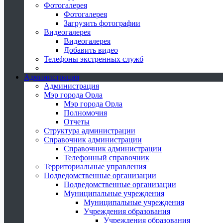
Фотогалерея
Фотогалерея
Загрузить фотографии
Видеогалерея
Видеогалерея
Добавить видео
Телефоны экстренных служб
Администрация
Администрация
Мэр города Орла
Мэр города Орла
Полномочия
Отчеты
Структура администрации
Справочник администрации
Справочник администрации
Телефонный справочник
Территориальные управления
Подведомственные организации
Подведомственные организации
Муниципальные учреждения
Муниципальные учреждения
Учреждения образования
Учреждения образования