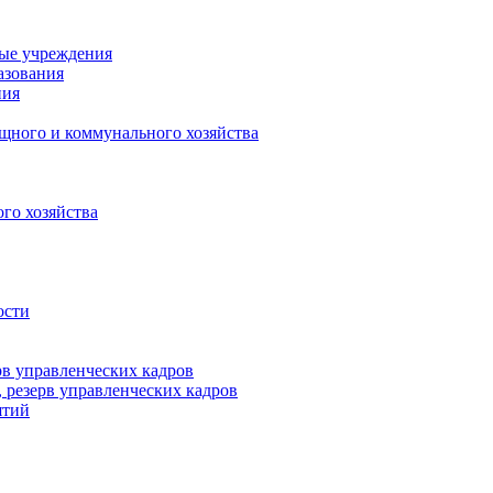
ные учреждения
азования
ния
щного и коммунального хозяйства
го хозяйства
ости
рв управленческих кадров
 резерв управленческих кадров
ятий