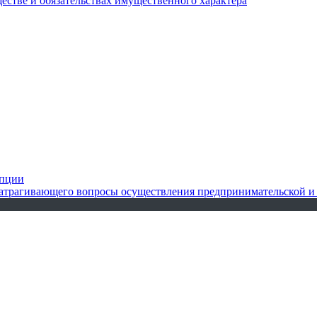
ществе и обязательствах имущественного характера
упции
 затрагивающего вопросы осуществления предпринимательской и