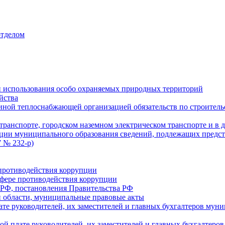
отделом
 использования особо охраняемых природных территорий
йства
ой теплоснабжающей организацией обязательств по строительс
ранспорте, городском наземном электрическом транспорте и в 
ции муниципального образования сведений, подлежащих предст
 № 232-р)
противодействия коррупции
фере противодействия коррупции
 РФ, постановления Правительства РФ
 области, муниципальные правовые акты
ате руководителей, их заместителей и главных бухгалтеров м
ой плате руководителей, их заместителей и главных бухгалте