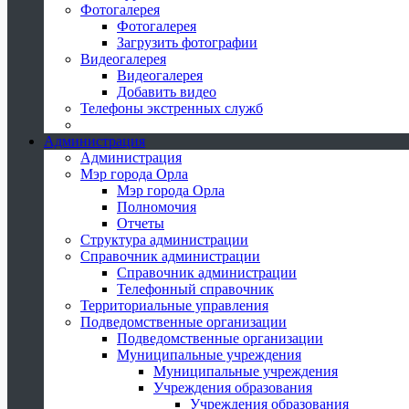
Фотогалерея
Фотогалерея
Загрузить фотографии
Видеогалерея
Видеогалерея
Добавить видео
Телефоны экстренных служб
Администрация
Администрация
Мэр города Орла
Мэр города Орла
Полномочия
Отчеты
Структура администрации
Справочник администрации
Справочник администрации
Телефонный справочник
Территориальные управления
Подведомственные организации
Подведомственные организации
Муниципальные учреждения
Муниципальные учреждения
Учреждения образования
Учреждения образования