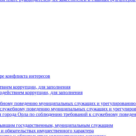
ре конфликта интересов
твием коррупции, для заполнения
одействием коррупции, для заполнения
ебному поведению муниципальных служащих и урегулированию 
 служебному поведению муниципальных служащих и урегулиро
 города Орла по соблюдению требований к служебному повед
с бывшим государственным, муниципальным служащим
е и обязательствах имущественного характера