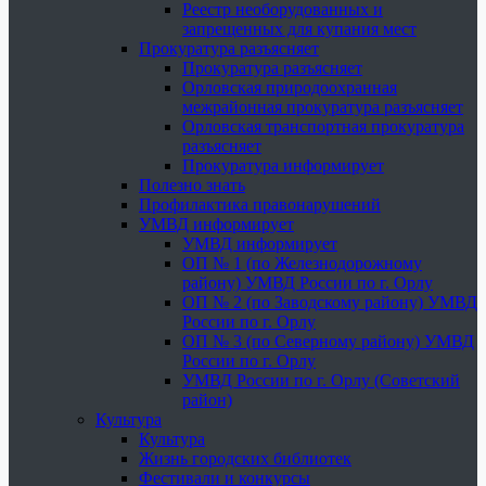
Реестр необорудованных и
запрещенных для купания мест
Прокуратура разъясняет
Прокуратура разъясняет
Орловская природоохранная
межрайонная прокуратура разъясняет
Орловская транспортная прокуратура
разъясняет
Прокуратура информирует
Полезно знать
Профилактика правонарушений
УМВД информирует
УМВД информирует
ОП № 1 (по Железнодорожному
району) УМВД России по г. Орлу
ОП № 2 (по Заводскому району) УМВД
России по г. Орлу
ОП № 3 (по Северному району) УМВД
России по г. Орлу
УМВД России по г. Орлу (Советский
район)
Культура
Культура
Жизнь городских библиотек
Фестивали и конкурсы