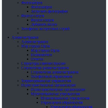
Фотогалерея
Фотогалерея
Загрузить фотографии
Видеогалерея
Видеогалерея
Добавить видео
Телефоны экстренных служб
Администрация
Администрация
Мэр города Орла
Мэр города Орла
Полномочия
Отчеты
Структура администрации
Справочник администрации
Справочник администрации
Телефонный справочник
Территориальные управления
Подведомственные организации
Подведомственные организации
Муниципальные учреждения
Муниципальные учреждения
Учреждения образования
Учреждения образования