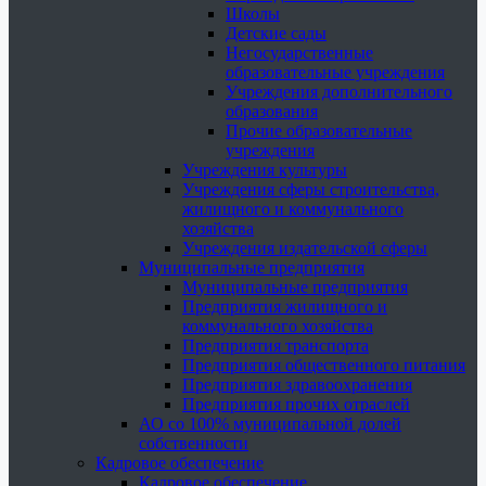
Школы
Детские сады
Негосударственные
образовательные учреждения
Учреждения дополнительного
образования
Прочие образовательные
учреждения
Учреждения культуры
Учреждения сферы строительства,
жилищного и коммунального
хозяйства
Учреждения издательской сферы
Муниципальные предприятия
Муниципальные предприятия
Предприятия жилищного и
коммунального хозяйства
Предприятия транспорта
Предприятия общественного питания
Предприятия здравоохранения
Предприятия прочих отраслей
АО со 100% муниципальной долей
собственности
Кадровое обеспечение
Кадровое обеспечение