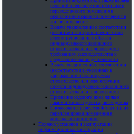
Принятие документов, а также выдача
решений о переводе или об отказе в
переводе жилого помещения в
нежилое или нежилого помещения в
жилое помещение
Выдача уведомлений о соответствии
(несоответствии) построенных или
реконструированных объекта
индивидуального жилищного
строительства или садового дома
требованиям законодательства о
градостроительной деятельности
Выдача уведомлений о соответствии
(несоответствии) указанных в
уведомлении о планируемых
строительстве или реконструкции
объекта индивидуального жилищного
строительства или садового дома
Признание садового дома жилым
домом и жилого дома садовым домом
Согласование переустройства и (или)
перепланировки помещения в
многоквартирном доме
Порядок установки и эксплуатации
информационных конструкций