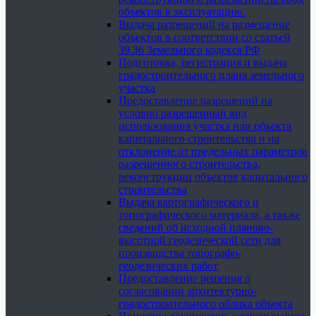
объектов в эксплуатацию.
Выдача разрешений на размещение
объектов в соответствии со статьей
39.36 Земельного кодекса РФ
Подготовка, регистрация и выдача
градостроительного плана земельного
участка
Предоставление разрешений на
условно разрешенный вид
использования участка или объекта
капитального строительства и на
отклонение от предельных параметров
разрешенного строительства,
реконструкции объектов капитального
строительства
Выдача картографического и
топографического материала, а также
сведений об исходной планово-
высотной геодезической сети для
производства топографо-
геодезических работ
Предоставление решения о
согласовании архитектурно-
градостроительного облика объекта