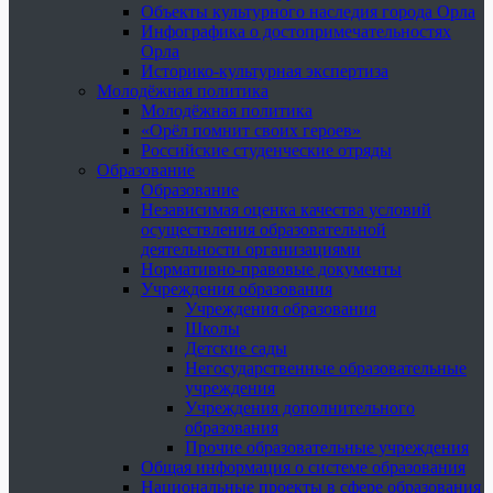
Объекты культурного наследия города Орла
Инфографика о достопримечательностях
Орла
Историко-культурная экспертиза
Молодёжная политика
Молодёжная политика
«Орёл помнит своих героев»
Российские студенческие отряды
Образование
Образование
Независимая оценка качества условий
осуществления образовательной
деятельности организациями
Нормативно-правовые документы
Учреждения образования
Учреждения образования
Школы
Детские сады
Негосударственные образовательные
учреждения
Учреждения дополнительного
образования
Прочие образовательные учреждения
Общая информация о системе образования
Национальные проекты в сфере образования