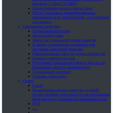
бюджета г. Орла СО НКО
Общественная палата города Орла
Реестр социально ориентированных
некоммерческих организаций - получателей
поддержки
Социальная политика
Социальная политика
Актуальные темы
Земля льготным категориям граждан
О мерах социальной поддержки для
льготных категорий граждан
Общественный совет по делам инвалидов
Опека и попечительство
Отделение Социального фонда России по
Орловской области информирует
Социальный контракт
Старшее поколение
Спорт
Спорт
Независимая оценка качества условий
осуществления деятельности организациями
физкультурно-спортивной направленности
ГТО
.....
......