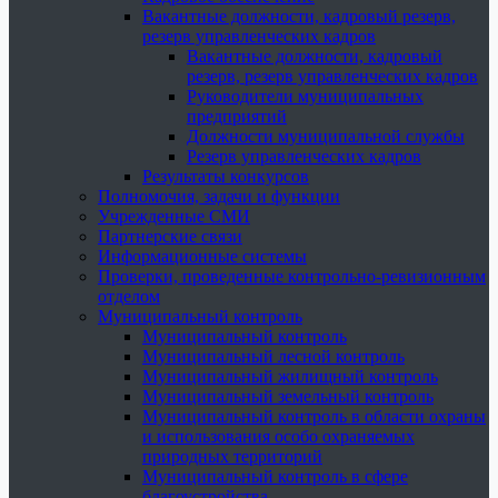
Вакантные должности, кадровый резерв,
резерв управленческих кадров
Вакантные должности, кадровый
резерв, резерв управленческих кадров
Руководители муниципальных
предприятий
Должности муниципальной службы
Резерв управленческих кадров
Результаты конкурсов
Полномочия, задачи и функции
Учрежденные СМИ
Партнерские связи
Информационные системы
Проверки, проведенные контрольно-ревизионным
отделом
Муниципальный контроль
Муниципальный контроль
Муниципальный лесной контроль
Муниципальный жилищный контроль
Муниципальный земельный контроль
Муниципальный контроль в области охраны
и использования особо охраняемых
природных территорий
Муниципальный контроль в сфере
благоустройства