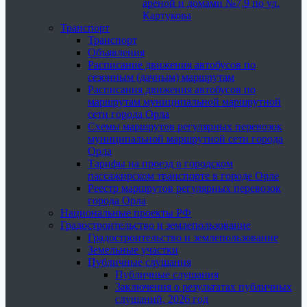
ареной и домами №7,9 по ул.
Картукова
Транспорт
Транспорт
Объявления
Расписание движения автобусов по
сезонным (дачным) маршрутам
Расписания движения автобусов по
маршрутам муниципальной маршрутной
сети города Орла
Схемы маршрутов регулярных перевозок
муниципальной маршрутной сети города
Орла
Тарифы на проезд в городском
пассажирском транспорте в городе Орле
Реестр маршрутов регулярных перевозок
города Орла
Национальные проекты РФ
Градостроительство и землепользование
Градостроительство и землепользование
Земельные участки
Публичные слушания
Публичные слушания
Заключения о результатах публичных
слушаний, 2026 год