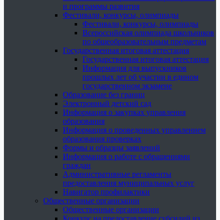
и программы развития
Фестивали, конкурсы, олимпиады
Фестивали, конкурсы, олимпиады
Всероссийская олимпиада школьников
по общеобразовательным предметам
Государственная итоговая аттестация
Государственная итоговая аттестация
Информация для выпускников
прошлых лет об участии в едином
государственном экзамене
Образование без границ
Электронный детский сад
Информация о закупках управления
образования
Информация о проведенных управлением
образования проверках
Формы и образцы заявлений
Информация о работе с обращениями
граждан
Административные регламенты
предоставления муниципальных услуг
Навигатор профилактики
Общественные организации
Общественные организации
Конкурс на предоставление субсидий из