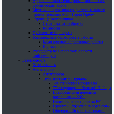
Адресный план Геоинформационная база
Технический архив
Местные нормативы градостроительного
проектирования МО «Город Орёл»
Страница застройщика
Страница застройщика
Комиссия
Публичные сервитуты
Комплексные кадастровые работы
Комплексные кадастровые работы
Карты-планы
Роскадастр по Орловской области
информирует
Безопасность
Безопасность
Антитеррор
Антитеррор
Тематические материалы
Тематические материалы
77-я годовщина Великой Победы
Всероссийская перепись
населения — 2021
Национальные проекты РФ
Проект «Эффективный регион»
Общероссийское голосование