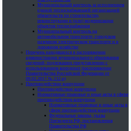
Муниципальный контроль за исполнением
единой теплоснабжающей организацией
обязательств по строительству,
реконструкции и (или) модернизации
объектов теплоснабжения
Муниципальный контроль на
автомобильном транспорте, городском
наземном электрическом транспорте и в
дорожном хозяйстве
Перечень находящихся в распоряжении
администрации муниципального образования
сведений, подлежащих представлению с
использованием координат (распоряжение
Правительства Российской Федерации от
09.02.2017 № 232-р)
Противодействие коррупции
Противодействие коррупции
Нормативные правовые и иные акты в сфере
противодействия коррупции
Нормативные правовые и иные акты в
сфере противодействия коррупции
Федеральные законы, указы
Президента РФ, постановления
Правительства РФ