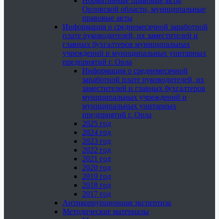
Нормативные правовые акты
Орловской области, муниципальные
правовые акты
Информация о среднемесячной заработной
плате руководителей, их заместителей и
главных бухгалтеров муниципальных
учреждений и муниципальных унитарных
предприятий г. Орла
Информация о среднемесячной
заработной плате руководителей, их
заместителей и главных бухгалтеров
муниципальных учреждений и
муниципальных унитарных
предприятий г. Орла
2025 год
2024 год
2023 год
2022 год
2021 год
2020 год
2019 год
2018 год
2017 год
Антикоррупционная экспертиза
Методические материалы