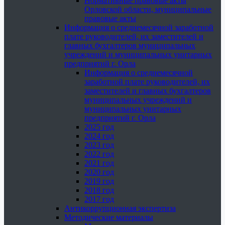
Нормативные правовые акты
Орловской области, муниципальные
правовые акты
Информация о среднемесячной заработной
плате руководителей, их заместителей и
главных бухгалтеров муниципальных
учреждений и муниципальных унитарных
предприятий г. Орла
Информация о среднемесячной
заработной плате руководителей, их
заместителей и главных бухгалтеров
муниципальных учреждений и
муниципальных унитарных
предприятий г. Орла
2025 год
2024 год
2023 год
2022 год
2021 год
2020 год
2019 год
2018 год
2017 год
Антикоррупционная экспертиза
Методические материалы