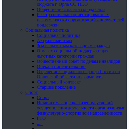
бюджета г. Орла СО НКО
Общественная палата города Орла
Реестр социально ориентированных
некоммерческих организаций - получателей
поддержки
Социальная политика
Социальная политика
Актуальные темы
Земля льготным категориям граждан
О мерах социальной поддержки для
льготных категорий граждан
Общественный совет по делам инвалидов
Опека и попечительство
Отделение Социального фонда России по
Орловской области информирует
Социальный контракт
Старшее поколение
Спорт
Спорт
Независимая оценка качества условий
осуществления деятельности организациями
физкультурно-спортивной направленности
ГТО
.....
......