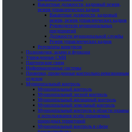
Вакантные должности, кадровый резерв,
резерв управленческих кадров
Вакантные должности, кадровый
резерв, резерв управленческих кадров
Руководители муниципальных
предприятий
Должности муниципальной службы
Резерв управленческих кадров
Результаты конкурсов
Полномочия, задачи и функции
Учрежденные СМИ
Партнерские связи
Информационные системы
Проверки, проведенные контрольно-ревизионным
отделом
Муниципальный контроль
Муниципальный контроль
Муниципальный лесной контроль
Муниципальный жилищный контроль
Муниципальный земельный контроль
Муниципальный контроль в области охраны
и использования особо охраняемых
природных территорий
Муниципальный контроль в сфере
благоустройства