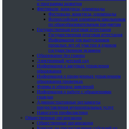
и программы развития
Фестивали, конкурсы, олимпиады
Фестивали, конкурсы, олимпиады
Всероссийская олимпиада школьников
по общеобразовательным предметам
Государственная итоговая аттестация
Государственная итоговая аттестация
Информация для выпускников
прошлых лет об участии в едином
государственном экзамене
Образование без границ
Электронный детский сад
Информация о закупках управления
образования
Информация о проведенных управлением
образования проверках
Формы и образцы заявлений
Информация о работе с обращениями
граждан
Административные регламенты
предоставления муниципальных услуг
Навигатор профилактики
Общественные организации
Общественные организации
Конкурс на предоставление субсидий из