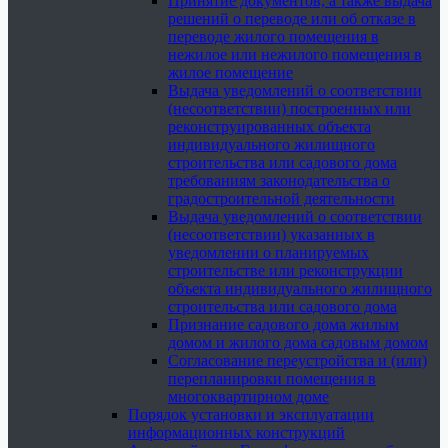
Принятие документов, а также выдача
решений о переводе или об отказе в
переводе жилого помещения в
нежилое или нежилого помещения в
жилое помещение
Выдача уведомлений о соответствии
(несоответствии) построенных или
реконструированных объекта
индивидуального жилищного
строительства или садового дома
требованиям законодательства о
градостроительной деятельности
Выдача уведомлений о соответствии
(несоответствии) указанных в
уведомлении о планируемых
строительстве или реконструкции
объекта индивидуального жилищного
строительства или садового дома
Признание садового дома жилым
домом и жилого дома садовым домом
Согласование переустройства и (или)
перепланировки помещения в
многоквартирном доме
Порядок установки и эксплуатации
информационных конструкций