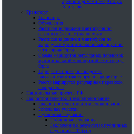
ареной и домами №7,9 по ул.
Картукова
Транспорт
Транспорт
Объявления
Расписание движения автобусов по
сезонным (дачным) маршрутам
Расписания движения автобусов по
маршрутам муниципальной маршрутной
сети города Орла
Схемы маршрутов регулярных перевозок
муниципальной маршрутной сети города
Орла
Тарифы на проезд в городском
пассажирском транспорте в городе Орле
Реестр маршрутов регулярных перевозок
города Орла
Национальные проекты РФ
Градостроительство и землепользование
Градостроительство и землепользование
Земельные участки
Публичные слушания
Публичные слушания
Заключения о результатах публичных
слушаний, 2026 год