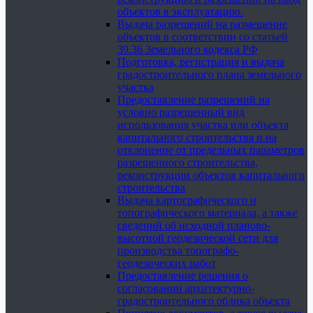
объектов в эксплуатацию.
Выдача разрешений на размещение
объектов в соответствии со статьей
39.36 Земельного кодекса РФ
Подготовка, регистрация и выдача
градостроительного плана земельного
участка
Предоставление разрешений на
условно разрешенный вид
использования участка или объекта
капитального строительства и на
отклонение от предельных параметров
разрешенного строительства,
реконструкции объектов капитального
строительства
Выдача картографического и
топографического материала, а также
сведений об исходной планово-
высотной геодезической сети для
производства топографо-
геодезических работ
Предоставление решения о
согласовании архитектурно-
градостроительного облика объекта