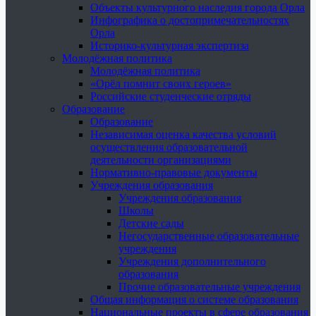
Объекты культурного наследия города Орла
Инфографика о достопримечательностях
Орла
Историко-культурная экспертиза
Молодёжная политика
Молодёжная политика
«Орёл помнит своих героев»
Российские студенческие отряды
Образование
Образование
Независимая оценка качества условий
осуществления образовательной
деятельности организациями
Нормативно-правовые документы
Учреждения образования
Учреждения образования
Школы
Детские сады
Негосударственные образовательные
учреждения
Учреждения дополнительного
образования
Прочие образовательные учреждения
Общая информация о системе образования
Национальные проекты в сфере образования