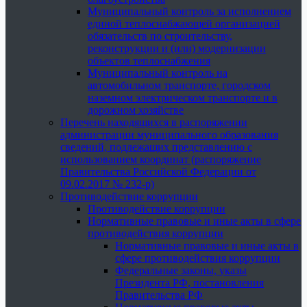
Муниципальный контроль за исполнением
единой теплоснабжающей организацией
обязательств по строительству,
реконструкции и (или) модернизации
объектов теплоснабжения
Муниципальный контроль на
автомобильном транспорте, городском
наземном электрическом транспорте и в
дорожном хозяйстве
Перечень находящихся в распоряжении
администрации муниципального образования
сведений, подлежащих представлению с
использованием координат (распоряжение
Правительства Российской Федерации от
09.02.2017 № 232-р)
Противодействие коррупции
Противодействие коррупции
Нормативные правовые и иные акты в сфере
противодействия коррупции
Нормативные правовые и иные акты в
сфере противодействия коррупции
Федеральные законы, указы
Президента РФ, постановления
Правительства РФ