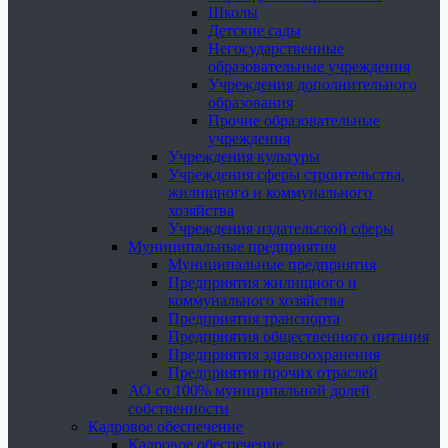
Школы
Детские сады
Негосударственные
образовательные учреждения
Учреждения дополнительного
образования
Прочие образовательные
учреждения
Учреждения культуры
Учреждения сферы строительства,
жилищного и коммунального
хозяйства
Учреждения издательской сферы
Муниципальные предприятия
Муниципальные предприятия
Предприятия жилищного и
коммунального хозяйства
Предприятия транспорта
Предприятия общественного питания
Предприятия здравоохранения
Предприятия прочих отраслей
АО со 100% муниципальной долей
собственности
Кадровое обеспечение
Кадровое обеспечение