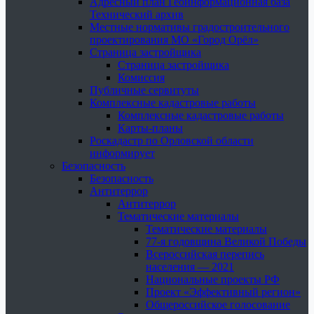
Адресный план Геоинформационная база
Технический архив
Местные нормативы градостроительного
проектирования МО «Город Орёл»
Страница застройщика
Страница застройщика
Комиссия
Публичные сервитуты
Комплексные кадастровые работы
Комплексные кадастровые работы
Карты-планы
Роскадастр по Орловской области
информирует
Безопасность
Безопасность
Антитеррор
Антитеррор
Тематические материалы
Тематические материалы
77-я годовщина Великой Победы
Всероссийская перепись
населения — 2021
Национальные проекты РФ
Проект «Эффективный регион»
Общероссийское голосование