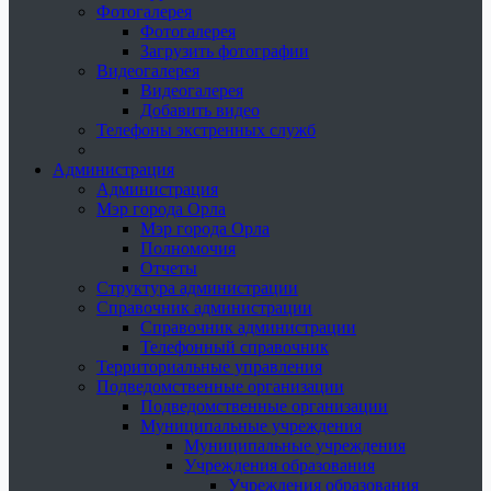
Фотогалерея
Фотогалерея
Загрузить фотографии
Видеогалерея
Видеогалерея
Добавить видео
Телефоны экстренных служб
Администрация
Администрация
Мэр города Орла
Мэр города Орла
Полномочия
Отчеты
Структура администрации
Справочник администрации
Справочник администрации
Телефонный справочник
Территориальные управления
Подведомственные организации
Подведомственные организации
Муниципальные учреждения
Муниципальные учреждения
Учреждения образования
Учреждения образования