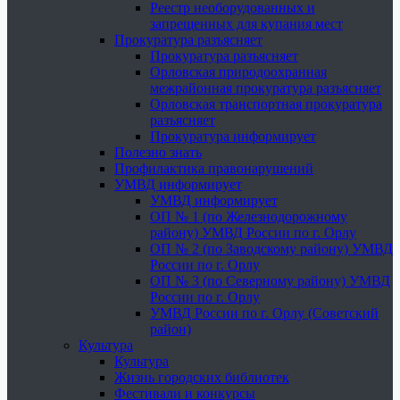
Реестр необорудованных и
запрещенных для купания мест
Прокуратура разъясняет
Прокуратура разъясняет
Орловская природоохранная
межрайонная прокуратура разъясняет
Орловская транспортная прокуратура
разъясняет
Прокуратура информирует
Полезно знать
Профилактика правонарушений
УМВД информирует
УМВД информирует
ОП № 1 (по Железнодорожному
району) УМВД России по г. Орлу
ОП № 2 (по Заводскому району) УМВД
России по г. Орлу
ОП № 3 (по Северному району) УМВД
России по г. Орлу
УМВД России по г. Орлу (Советский
район)
Культура
Культура
Жизнь городских библиотек
Фестивали и конкурсы