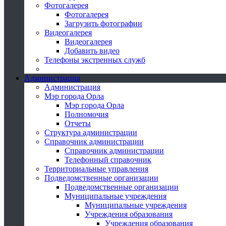
Фотогалерея
Фотогалерея
Загрузить фотографии
Видеогалерея
Видеогалерея
Добавить видео
Телефоны экстренных служб
Администрация
Администрация
Мэр города Орла
Мэр города Орла
Полномочия
Отчеты
Структура администрации
Справочник администрации
Справочник администрации
Телефонный справочник
Территориальные управления
Подведомственные организации
Подведомственные организации
Муниципальные учреждения
Муниципальные учреждения
Учреждения образования
Учреждения образования