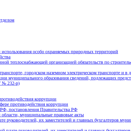
отделом
 использования особо охраняемых природных территорий
йства
ой теплоснабжающей организацией обязательств по строительс
ранспорте, городском наземном электрическом транспорте и в 
ции муниципального образования сведений, подлежащих предст
 № 232-р)
противодействия коррупции
фере противодействия коррупции
 РФ, постановления Правительства РФ
 области, муниципальные правовые акты
ате руководителей, их заместителей и главных бухгалтеров м
ой плате руководителей, их заместителей и главных бухгалте