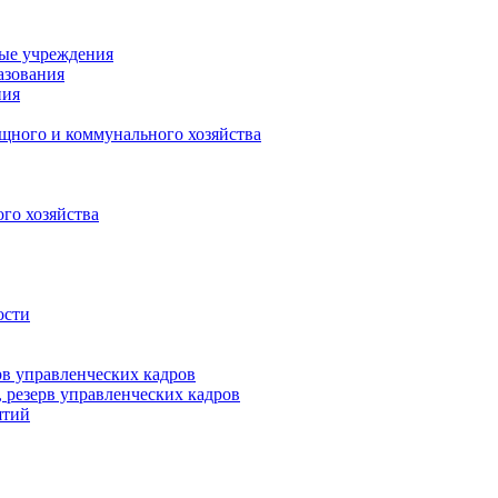
ные учреждения
азования
ния
щного и коммунального хозяйства
го хозяйства
ости
рв управленческих кадров
 резерв управленческих кадров
ятий