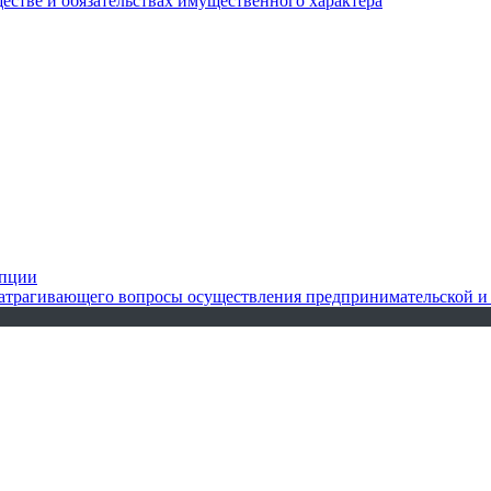
ществе и обязательствах имущественного характера
упции
 затрагивающего вопросы осуществления предпринимательской и