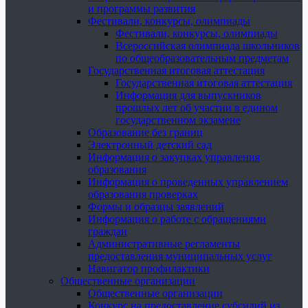
и программы развития
Фестивали, конкурсы, олимпиады
Фестивали, конкурсы, олимпиады
Всероссийская олимпиада школьников
по общеобразовательным предметам
Государственная итоговая аттестация
Государственная итоговая аттестация
Информация для выпускников
прошлых лет об участии в едином
государственном экзамене
Образование без границ
Электронный детский сад
Информация о закупках управления
образования
Информация о проведенных управлением
образования проверках
Формы и образцы заявлений
Информация о работе с обращениями
граждан
Административные регламенты
предоставления муниципальных услуг
Навигатор профилактики
Общественные организации
Общественные организации
Конкурс на предоставление субсидий из