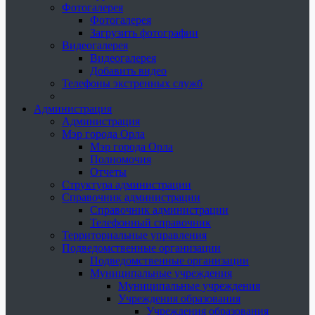
Фотогалерея
Фотогалерея
Загрузить фотографии
Видеогалерея
Видеогалерея
Добавить видео
Телефоны экстренных служб
Администрация
Администрация
Мэр города Орла
Мэр города Орла
Полномочия
Отчеты
Структура администрации
Справочник администрации
Справочник администрации
Телефонный справочник
Территориальные управления
Подведомственные организации
Подведомственные организации
Муниципальные учреждения
Муниципальные учреждения
Учреждения образования
Учреждения образования