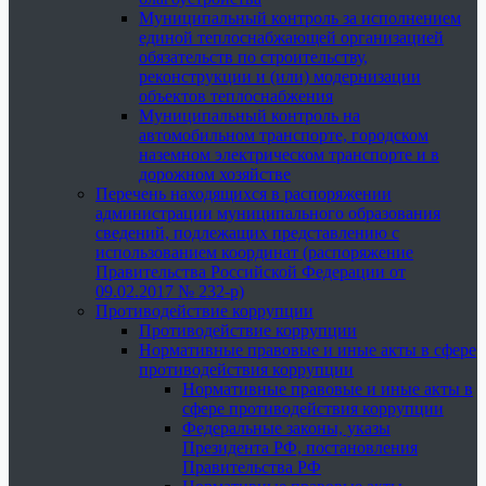
Муниципальный контроль за исполнением
единой теплоснабжающей организацией
обязательств по строительству,
реконструкции и (или) модернизации
объектов теплоснабжения
Муниципальный контроль на
автомобильном транспорте, городском
наземном электрическом транспорте и в
дорожном хозяйстве
Перечень находящихся в распоряжении
администрации муниципального образования
сведений, подлежащих представлению с
использованием координат (распоряжение
Правительства Российской Федерации от
09.02.2017 № 232-р)
Противодействие коррупции
Противодействие коррупции
Нормативные правовые и иные акты в сфере
противодействия коррупции
Нормативные правовые и иные акты в
сфере противодействия коррупции
Федеральные законы, указы
Президента РФ, постановления
Правительства РФ