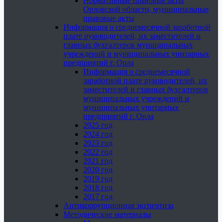
Нормативные правовые акты
Орловской области, муниципальные
правовые акты
Информация о среднемесячной заработной
плате руководителей, их заместителей и
главных бухгалтеров муниципальных
учреждений и муниципальных унитарных
предприятий г. Орла
Информация о среднемесячной
заработной плате руководителей, их
заместителей и главных бухгалтеров
муниципальных учреждений и
муниципальных унитарных
предприятий г. Орла
2025 год
2024 год
2023 год
2022 год
2021 год
2020 год
2019 год
2018 год
2017 год
Антикоррупционная экспертиза
Методические материалы