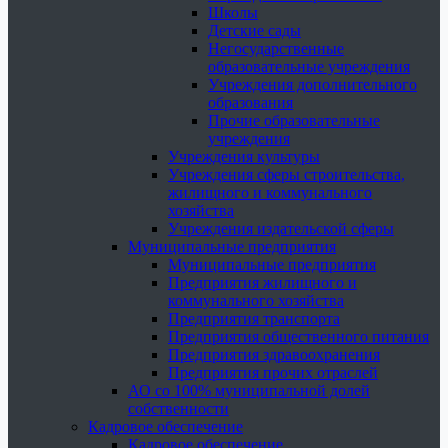
Школы
Детские сады
Негосударственные
образовательные учреждения
Учреждения дополнительного
образования
Прочие образовательные
учреждения
Учреждения культуры
Учреждения сферы строительства,
жилищного и коммунального
хозяйства
Учреждения издательской сферы
Муниципальные предприятия
Муниципальные предприятия
Предприятия жилищного и
коммунального хозяйства
Предприятия транспорта
Предприятия общественного питания
Предприятия здравоохранения
Предприятия прочих отраслей
АО со 100% муниципальной долей
собственности
Кадровое обеспечение
Кадровое обеспечение