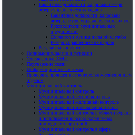
Вакантные должности, кадровый резерв,
резерв управленческих кадров
Вакантные должности, кадровый
резерв, резерв управленческих кадров
Руководители муниципальных
предприятий
Должности муниципальной службы
Резерв управленческих кадров
Результаты конкурсов
Полномочия, задачи и функции
Учрежденные СМИ
Партнерские связи
Информационные системы
Проверки, проведенные контрольно-ревизионным
отделом
Муниципальный контроль
Муниципальный контроль
Муниципальный лесной контроль
Муниципальный жилищный контроль
Муниципальный земельный контроль
Муниципальный контроль в области охраны
и использования особо охраняемых
природных территорий
Муниципальный контроль в сфере
благоустройства