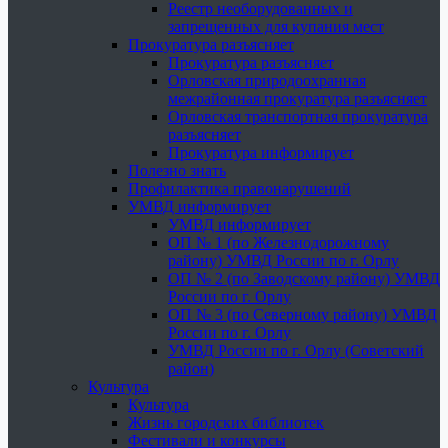
Реестр необорудованных и
запрещенных для купания мест
Прокуратура разъясняет
Прокуратура разъясняет
Орловская природоохранная
межрайонная прокуратура разъясняет
Орловская транспортная прокуратура
разъясняет
Прокуратура информирует
Полезно знать
Профилактика правонарушений
УМВД информирует
УМВД информирует
ОП № 1 (по Железнодорожному
району) УМВД России по г. Орлу
ОП № 2 (по Заводскому району) УМВД
России по г. Орлу
ОП № 3 (по Северному району) УМВД
России по г. Орлу
УМВД России по г. Орлу (Советский
район)
Культура
Культура
Жизнь городских библиотек
Фестивали и конкурсы