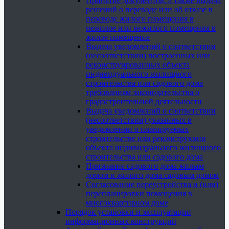
Принятие документов, а также выдача
решений о переводе или об отказе в
переводе жилого помещения в
нежилое или нежилого помещения в
жилое помещение
Выдача уведомлений о соответствии
(несоответствии) построенных или
реконструированных объекта
индивидуального жилищного
строительства или садового дома
требованиям законодательства о
градостроительной деятельности
Выдача уведомлений о соответствии
(несоответствии) указанных в
уведомлении о планируемых
строительстве или реконструкции
объекта индивидуального жилищного
строительства или садового дома
Признание садового дома жилым
домом и жилого дома садовым домом
Согласование переустройства и (или)
перепланировки помещения в
многоквартирном доме
Порядок установки и эксплуатации
информационных конструкций