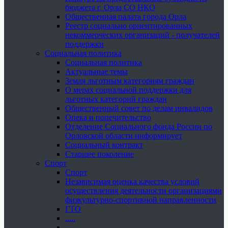
бюджета г. Орла СО НКО
Общественная палата города Орла
Реестр социально ориентированных
некоммерческих организаций - получателей
поддержки
Социальная политика
Социальная политика
Актуальные темы
Земля льготным категориям граждан
О мерах социальной поддержки для
льготных категорий граждан
Общественный совет по делам инвалидов
Опека и попечительство
Отделение Социального фонда России по
Орловской области информирует
Социальный контракт
Старшее поколение
Спорт
Спорт
Независимая оценка качества условий
осуществления деятельности организациями
физкультурно-спортивной направленности
ГТО
.....
......