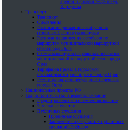
ареной и домами №7,9 по ул.
Картукова
Транспорт
Транспорт
Объявления
Расписание движения автобусов по
сезонным (дачным) маршрутам
Расписания движения автобусов по
маршрутам муниципальной маршрутной
сети города Орла
Схемы маршрутов регулярных перевозок
муниципальной маршрутной сети города
Орла
Тарифы на проезд в городском
пассажирском транспорте в городе Орле
Реестр маршрутов регулярных перевозок
города Орла
Национальные проекты РФ
Градостроительство и землепользование
Градостроительство и землепользование
Земельные участки
Публичные слушания
Публичные слушания
Заключения о результатах публичных
слушаний, 2026 год