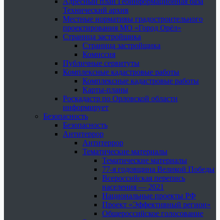
Адресный план Геоинформационная база
Технический архив
Местные нормативы градостроительного
проектирования МО «Город Орёл»
Страница застройщика
Страница застройщика
Комиссия
Публичные сервитуты
Комплексные кадастровые работы
Комплексные кадастровые работы
Карты-планы
Роскадастр по Орловской области
информирует
Безопасность
Безопасность
Антитеррор
Антитеррор
Тематические материалы
Тематические материалы
77-я годовщина Великой Победы
Всероссийская перепись
населения — 2021
Национальные проекты РФ
Проект «Эффективный регион»
Общероссийское голосование