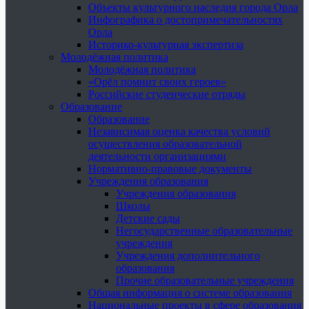
Объекты культурного наследия города Орла
Инфографика о достопримечательностях
Орла
Историко-культурная экспертиза
Молодёжная политика
Молодёжная политика
«Орёл помнит своих героев»
Российские студенческие отряды
Образование
Образование
Независимая оценка качества условий
осуществления образовательной
деятельности организациями
Нормативно-правовые документы
Учреждения образования
Учреждения образования
Школы
Детские сады
Негосударственные образовательные
учреждения
Учреждения дополнительного
образования
Прочие образовательные учреждения
Общая информация о системе образования
Национальные проекты в сфере образования