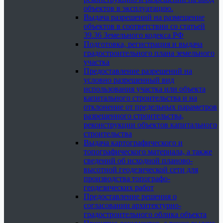
объектов в эксплуатацию.
Выдача разрешений на размещение
объектов в соответствии со статьей
39.36 Земельного кодекса РФ
Подготовка, регистрация и выдача
градостроительного плана земельного
участка
Предоставление разрешений на
условно разрешенный вид
использования участка или объекта
капитального строительства и на
отклонение от предельных параметров
разрешенного строительства,
реконструкции объектов капитального
строительства
Выдача картографического и
топографического материала, а также
сведений об исходной планово-
высотной геодезической сети для
производства топографо-
геодезических работ
Предоставление решения о
согласовании архитектурно-
градостроительного облика объекта