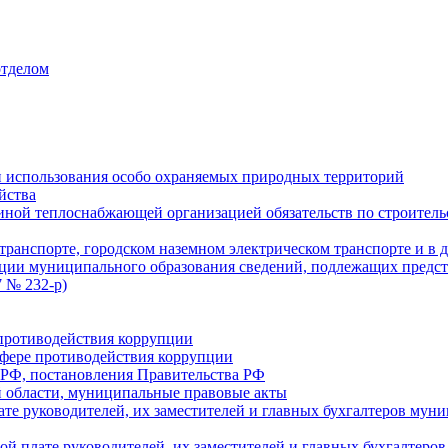
отделом
 использования особо охраняемых природных территорий
йства
ой теплоснабжающей организацией обязательств по строительс
ранспорте, городском наземном электрическом транспорте и в 
ции муниципального образования сведений, подлежащих предст
 № 232-р)
противодействия коррупции
фере противодействия коррупции
 РФ, постановления Правительства РФ
 области, муниципальные правовые акты
ате руководителей, их заместителей и главных бухгалтеров м
ой плате руководителей, их заместителей и главных бухгалте