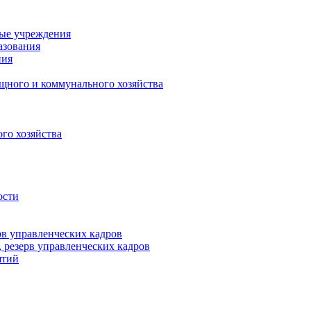
ные учреждения
азования
ния
щного и коммунального хозяйства
го хозяйства
ости
рв управленческих кадров
 резерв управленческих кадров
ятий