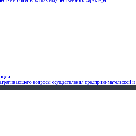
ществе и обязательствах имущественного характера
упции
 затрагивающего вопросы осуществления предпринимательской и