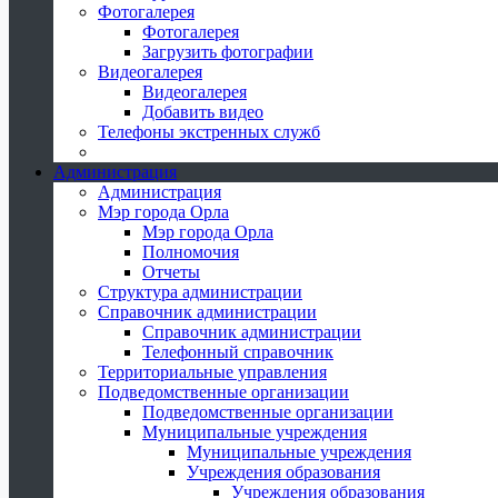
Фотогалерея
Фотогалерея
Загрузить фотографии
Видеогалерея
Видеогалерея
Добавить видео
Телефоны экстренных служб
Администрация
Администрация
Мэр города Орла
Мэр города Орла
Полномочия
Отчеты
Структура администрации
Справочник администрации
Справочник администрации
Телефонный справочник
Территориальные управления
Подведомственные организации
Подведомственные организации
Муниципальные учреждения
Муниципальные учреждения
Учреждения образования
Учреждения образования