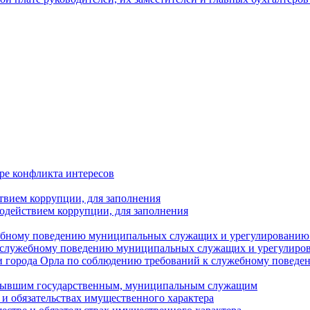
ре конфликта интересов
твием коррупции, для заполнения
одействием коррупции, для заполнения
ебному поведению муниципальных служащих и урегулированию 
 служебному поведению муниципальных служащих и урегулиро
 города Орла по соблюдению требований к служебному повед
с бывшим государственным, муниципальным служащим
е и обязательствах имущественного характера