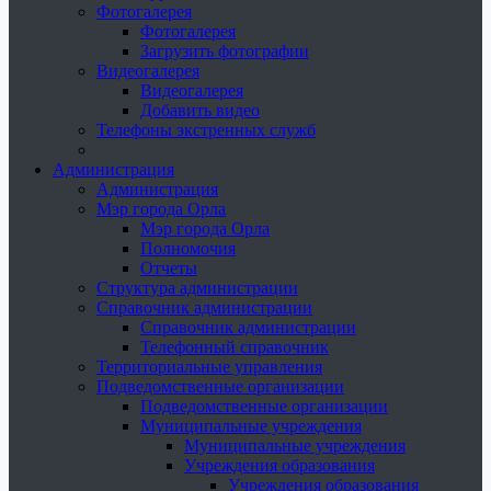
Фотогалерея
Фотогалерея
Загрузить фотографии
Видеогалерея
Видеогалерея
Добавить видео
Телефоны экстренных служб
Администрация
Администрация
Мэр города Орла
Мэр города Орла
Полномочия
Отчеты
Структура администрации
Справочник администрации
Справочник администрации
Телефонный справочник
Территориальные управления
Подведомственные организации
Подведомственные организации
Муниципальные учреждения
Муниципальные учреждения
Учреждения образования
Учреждения образования