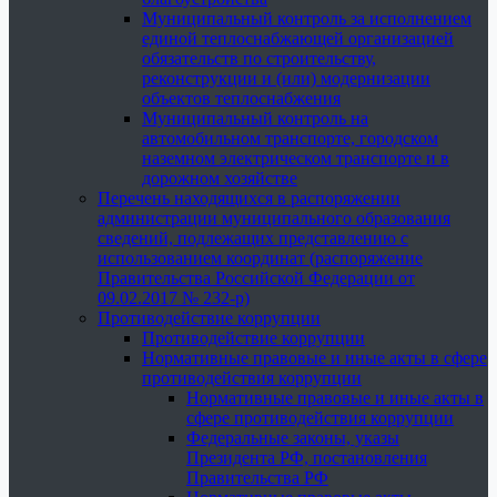
Муниципальный контроль за исполнением
единой теплоснабжающей организацией
обязательств по строительству,
реконструкции и (или) модернизации
объектов теплоснабжения
Муниципальный контроль на
автомобильном транспорте, городском
наземном электрическом транспорте и в
дорожном хозяйстве
Перечень находящихся в распоряжении
администрации муниципального образования
сведений, подлежащих представлению с
использованием координат (распоряжение
Правительства Российской Федерации от
09.02.2017 № 232-р)
Противодействие коррупции
Противодействие коррупции
Нормативные правовые и иные акты в сфере
противодействия коррупции
Нормативные правовые и иные акты в
сфере противодействия коррупции
Федеральные законы, указы
Президента РФ, постановления
Правительства РФ