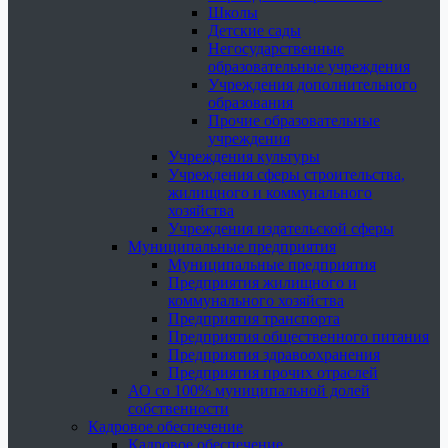
Школы
Детские сады
Негосударственные
образовательные учреждения
Учреждения дополнительного
образования
Прочие образовательные
учреждения
Учреждения культуры
Учреждения сферы строительства,
жилищного и коммунального
хозяйства
Учреждения издательской сферы
Муниципальные предприятия
Муниципальные предприятия
Предприятия жилищного и
коммунального хозяйства
Предприятия транспорта
Предприятия общественного питания
Предприятия здравоохранения
Предприятия прочих отраслей
АО со 100% муниципальной долей
собственности
Кадровое обеспечение
Кадровое обеспечение