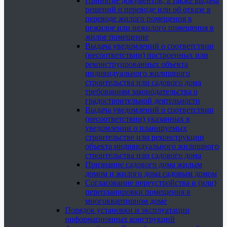
Принятие документов, а также выдача
решений о переводе или об отказе в
переводе жилого помещения в
нежилое или нежилого помещения в
жилое помещение
Выдача уведомлений о соответствии
(несоответствии) построенных или
реконструированных объекта
индивидуального жилищного
строительства или садового дома
требованиям законодательства о
градостроительной деятельности
Выдача уведомлений о соответствии
(несоответствии) указанных в
уведомлении о планируемых
строительстве или реконструкции
объекта индивидуального жилищного
строительства или садового дома
Признание садового дома жилым
домом и жилого дома садовым домом
Согласование переустройства и (или)
перепланировки помещения в
многоквартирном доме
Порядок установки и эксплуатации
информационных конструкций