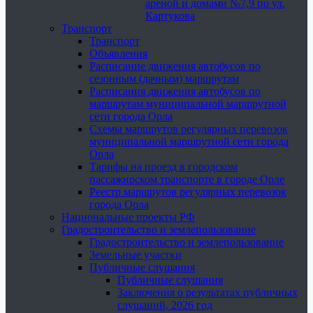
ареной и домами №7,9 по ул.
Картукова
Транспорт
Транспорт
Объявления
Расписание движения автобусов по
сезонным (дачным) маршрутам
Расписания движения автобусов по
маршрутам муниципальной маршрутной
сети города Орла
Схемы маршрутов регулярных перевозок
муниципальной маршрутной сети города
Орла
Тарифы на проезд в городском
пассажирском транспорте в городе Орле
Реестр маршрутов регулярных перевозок
города Орла
Национальные проекты РФ
Градостроительство и землепользование
Градостроительство и землепользование
Земельные участки
Публичные слушания
Публичные слушания
Заключения о результатах публичных
слушаний, 2026 год