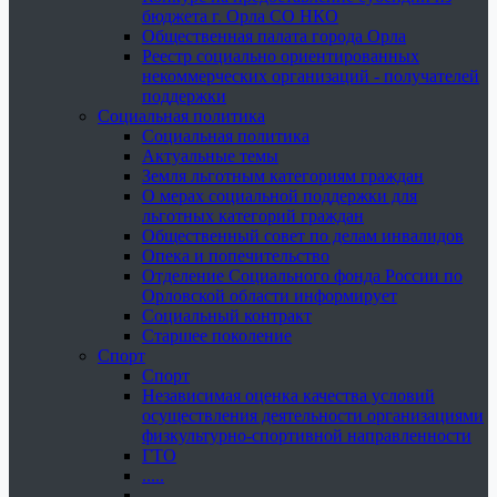
бюджета г. Орла СО НКО
Общественная палата города Орла
Реестр социально ориентированных
некоммерческих организаций - получателей
поддержки
Социальная политика
Социальная политика
Актуальные темы
Земля льготным категориям граждан
О мерах социальной поддержки для
льготных категорий граждан
Общественный совет по делам инвалидов
Опека и попечительство
Отделение Социального фонда России по
Орловской области информирует
Социальный контракт
Старшее поколение
Спорт
Спорт
Независимая оценка качества условий
осуществления деятельности организациями
физкультурно-спортивной направленности
ГТО
.....
......