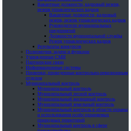
Вакантные должности, кадровый резерв,
резерв управленческих кадров
Вакантные должности, кадровый
резерв, резерв управленческих кадров
Руководители муниципальных
предприятий
Должности муниципальной службы
Резерв управленческих кадров
Результаты конкурсов
Полномочия, задачи и функции
Учрежденные СМИ
Партнерские связи
Информационные системы
Проверки, проведенные контрольно-ревизионным
отделом
Муниципальный контроль
Муниципальный контроль
Муниципальный лесной контроль
Муниципальный жилищный контроль
Муниципальный земельный контроль
Муниципальный контроль в области охраны
и использования особо охраняемых
природных территорий
Муниципальный контроль в сфере
благоустройства