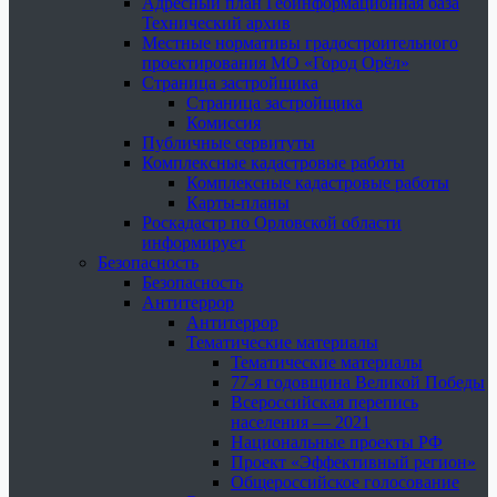
Адресный план Геоинформационная база
Технический архив
Местные нормативы градостроительного
проектирования МО «Город Орёл»
Страница застройщика
Страница застройщика
Комиссия
Публичные сервитуты
Комплексные кадастровые работы
Комплексные кадастровые работы
Карты-планы
Роскадастр по Орловской области
информирует
Безопасность
Безопасность
Антитеррор
Антитеррор
Тематические материалы
Тематические материалы
77-я годовщина Великой Победы
Всероссийская перепись
населения — 2021
Национальные проекты РФ
Проект «Эффективный регион»
Общероссийское голосование