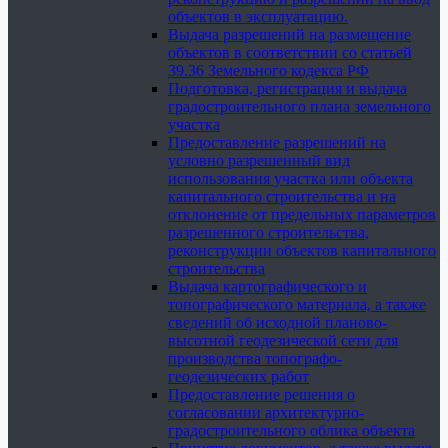
объектов в эксплуатацию.
Выдача разрешений на размещение
объектов в соответствии со статьей
39.36 Земельного кодекса РФ
Подготовка, регистрация и выдача
градостроительного плана земельного
участка
Предоставление разрешений на
условно разрешенный вид
использования участка или объекта
капитального строительства и на
отклонение от предельных параметров
разрешенного строительства,
реконструкции объектов капитального
строительства
Выдача картографического и
топографического материала, а также
сведений об исходной планово-
высотной геодезической сети для
производства топографо-
геодезических работ
Предоставление решения о
согласовании архитектурно-
градостроительного облика объекта