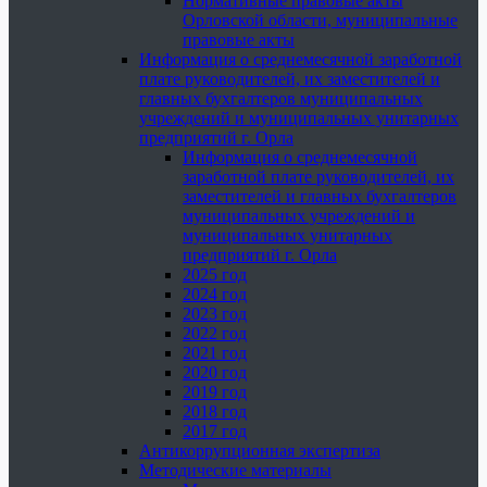
Нормативные правовые акты
Орловской области, муниципальные
правовые акты
Информация о среднемесячной заработной
плате руководителей, их заместителей и
главных бухгалтеров муниципальных
учреждений и муниципальных унитарных
предприятий г. Орла
Информация о среднемесячной
заработной плате руководителей, их
заместителей и главных бухгалтеров
муниципальных учреждений и
муниципальных унитарных
предприятий г. Орла
2025 год
2024 год
2023 год
2022 год
2021 год
2020 год
2019 год
2018 год
2017 год
Антикоррупционная экспертиза
Методические материалы