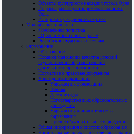
Объекты культурного наследия города Орла
Инфографика о достопримечательностях
Орла
Историко-культурная экспертиза
Молодёжная политика
Молодёжная политика
«Орёл помнит своих героев»
Российские студенческие отряды
Образование
Образование
Независимая оценка качества условий
осуществления образовательной
деятельности организациями
Нормативно-правовые документы
Учреждения образования
Учреждения образования
Школы
Детские сады
Негосударственные образовательные
учреждения
Учреждения дополнительного
образования
Прочие образовательные учреждения
Общая информация о системе образования
Национальные проекты в сфере образования