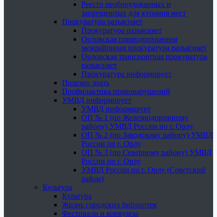
Реестр необорудованных и
запрещенных для купания мест
Прокуратура разъясняет
Прокуратура разъясняет
Орловская природоохранная
межрайонная прокуратура разъясняет
Орловская транспортная прокуратура
разъясняет
Прокуратура информирует
Полезно знать
Профилактика правонарушений
УМВД информирует
УМВД информирует
ОП № 1 (по Железнодорожному
району) УМВД России по г. Орлу
ОП № 2 (по Заводскому району) УМВД
России по г. Орлу
ОП № 3 (по Северному району) УМВД
России по г. Орлу
УМВД России по г. Орлу (Советский
район)
Культура
Культура
Жизнь городских библиотек
Фестивали и конкурсы