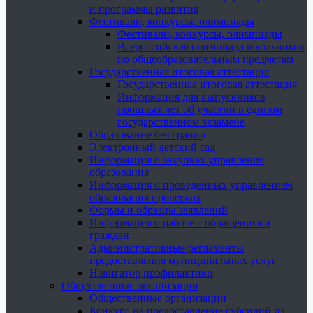
и программы развития
Фестивали, конкурсы, олимпиады
Фестивали, конкурсы, олимпиады
Всероссийская олимпиада школьников
по общеобразовательным предметам
Государственная итоговая аттестация
Государственная итоговая аттестация
Информация для выпускников
прошлых лет об участии в едином
государственном экзамене
Образование без границ
Электронный детский сад
Информация о закупках управления
образования
Информация о проведенных управлением
образования проверках
Формы и образцы заявлений
Информация о работе с обращениями
граждан
Административные регламенты
предоставления муниципальных услуг
Навигатор профилактики
Общественные организации
Общественные организации
Конкурс на предоставление субсидий из