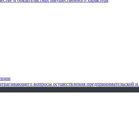
ществе и обязательствах имущественного характера
упции
 затрагивающего вопросы осуществления предпринимательской и