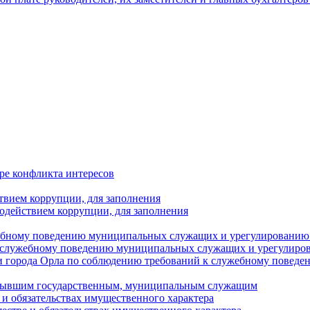
ре конфликта интересов
твием коррупции, для заполнения
одействием коррупции, для заполнения
ебному поведению муниципальных служащих и урегулированию 
 служебному поведению муниципальных служащих и урегулиро
 города Орла по соблюдению требований к служебному повед
с бывшим государственным, муниципальным служащим
е и обязательствах имущественного характера