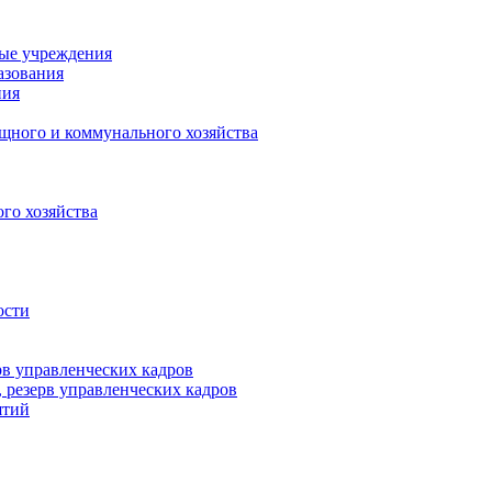
ные учреждения
азования
ния
щного и коммунального хозяйства
го хозяйства
ости
рв управленческих кадров
 резерв управленческих кадров
ятий