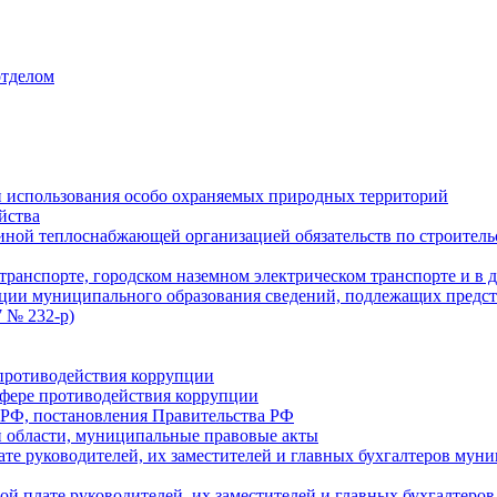
отделом
 использования особо охраняемых природных территорий
йства
ой теплоснабжающей организацией обязательств по строительс
ранспорте, городском наземном электрическом транспорте и в 
ции муниципального образования сведений, подлежащих предст
 № 232-р)
противодействия коррупции
фере противодействия коррупции
 РФ, постановления Правительства РФ
 области, муниципальные правовые акты
ате руководителей, их заместителей и главных бухгалтеров м
ой плате руководителей, их заместителей и главных бухгалте