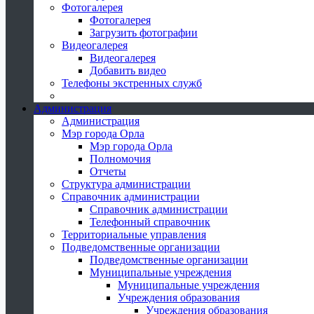
Фотогалерея
Фотогалерея
Загрузить фотографии
Видеогалерея
Видеогалерея
Добавить видео
Телефоны экстренных служб
Администрация
Администрация
Мэр города Орла
Мэр города Орла
Полномочия
Отчеты
Структура администрации
Справочник администрации
Справочник администрации
Телефонный справочник
Территориальные управления
Подведомственные организации
Подведомственные организации
Муниципальные учреждения
Муниципальные учреждения
Учреждения образования
Учреждения образования