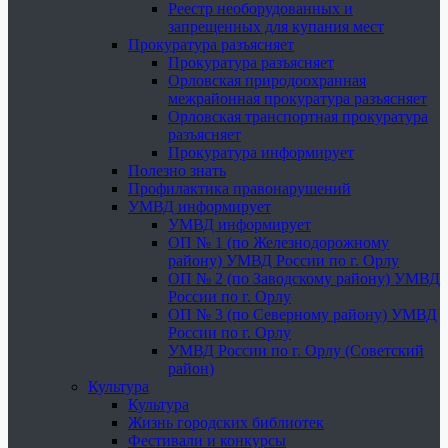
Реестр необорудованных и
запрещенных для купания мест
Прокуратура разъясняет
Прокуратура разъясняет
Орловская природоохранная
межрайонная прокуратура разъясняет
Орловская транспортная прокуратура
разъясняет
Прокуратура информирует
Полезно знать
Профилактика правонарушений
УМВД информирует
УМВД информирует
ОП № 1 (по Железнодорожному
району) УМВД России по г. Орлу
ОП № 2 (по Заводскому району) УМВД
России по г. Орлу
ОП № 3 (по Северному району) УМВД
России по г. Орлу
УМВД России по г. Орлу (Советский
район)
Культура
Культура
Жизнь городских библиотек
Фестивали и конкурсы