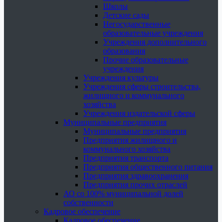
Школы
Детские сады
Негосударственные
образовательные учреждения
Учреждения дополнительного
образования
Прочие образовательные
учреждения
Учреждения культуры
Учреждения сферы строительства,
жилищного и коммунального
хозяйства
Учреждения издательской сферы
Муниципальные предприятия
Муниципальные предприятия
Предприятия жилищного и
коммунального хозяйства
Предприятия транспорта
Предприятия общественного питания
Предприятия здравоохранения
Предприятия прочих отраслей
АО со 100% муниципальной долей
собственности
Кадровое обеспечение
Кадровое обеспечение