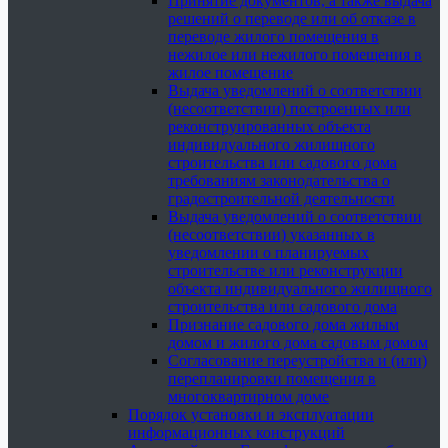
Принятие документов, а также выдача
решений о переводе или об отказе в
переводе жилого помещения в
нежилое или нежилого помещения в
жилое помещение
Выдача уведомлений о соответствии
(несоответствии) построенных или
реконструированных объекта
индивидуального жилищного
строительства или садового дома
требованиям законодательства о
градостроительной деятельности
Выдача уведомлений о соответствии
(несоответствии) указанных в
уведомлении о планируемых
строительстве или реконструкции
объекта индивидуального жилищного
строительства или садового дома
Признание садового дома жилым
домом и жилого дома садовым домом
Согласование переустройства и (или)
перепланировки помещения в
многоквартирном доме
Порядок установки и эксплуатации
информационных конструкций