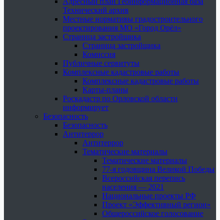
Адресный план Геоинформационная база
Технический архив
Местные нормативы градостроительного
проектирования МО «Город Орёл»
Страница застройщика
Страница застройщика
Комиссия
Публичные сервитуты
Комплексные кадастровые работы
Комплексные кадастровые работы
Карты-планы
Роскадастр по Орловской области
информирует
Безопасность
Безопасность
Антитеррор
Антитеррор
Тематические материалы
Тематические материалы
77-я годовщина Великой Победы
Всероссийская перепись
населения — 2021
Национальные проекты РФ
Проект «Эффективный регион»
Общероссийское голосование