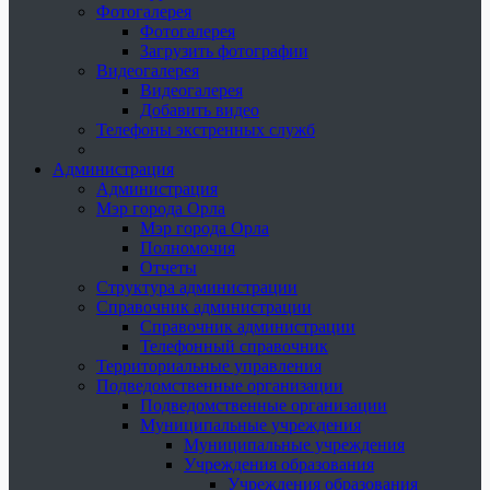
Фотогалерея
Фотогалерея
Загрузить фотографии
Видеогалерея
Видеогалерея
Добавить видео
Телефоны экстренных служб
Администрация
Администрация
Мэр города Орла
Мэр города Орла
Полномочия
Отчеты
Структура администрации
Справочник администрации
Справочник администрации
Телефонный справочник
Территориальные управления
Подведомственные организации
Подведомственные организации
Муниципальные учреждения
Муниципальные учреждения
Учреждения образования
Учреждения образования