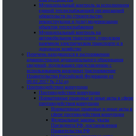
Муниципальный контроль за исполнением
единой теплоснабжающей организацией
обязательств по строительству,
реконструкции и (или) модернизации
объектов теплоснабжения
Муниципальный контроль на
автомобильном транспорте, городском
наземном электрическом транспорте и в
дорожном хозяйстве
Перечень находящихся в распоряжении
администрации муниципального образования
сведений, подлежащих представлению с
использованием координат (распоряжение
Правительства Российской Федерации от
09.02.2017 № 232-р)
Противодействие коррупции
Противодействие коррупции
Нормативные правовые и иные акты в сфере
противодействия коррупции
Нормативные правовые и иные акты в
сфере противодействия коррупции
Федеральные законы, указы
Президента РФ, постановления
Правительства РФ