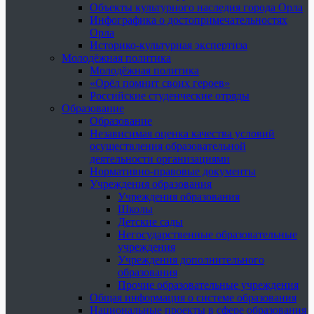
Объекты культурного наследия города Орла
Инфографика о достопримечательностях
Орла
Историко-культурная экспертиза
Молодёжная политика
Молодёжная политика
«Орёл помнит своих героев»
Российские студенческие отряды
Образование
Образование
Независимая оценка качества условий
осуществления образовательной
деятельности организациями
Нормативно-правовые документы
Учреждения образования
Учреждения образования
Школы
Детские сады
Негосударственные образовательные
учреждения
Учреждения дополнительного
образования
Прочие образовательные учреждения
Общая информация о системе образования
Национальные проекты в сфере образования