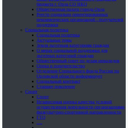
бюджета г. Орла СО НКО
Общественная палата города Орла
Реестр социально ориентированных
некоммерческих организаций - получателей
поддержки
Социальная политика
Социальная политика
Актуальные темы
Земля льготным категориям граждан
О мерах социальной поддержки для
льготных категорий граждан
Общественный совет по делам инвалидов
Опека и попечительство
Отделение Социального фонда России по
Орловской области информирует
Социальный контракт
Старшее поколение
Спорт
Спорт
Независимая оценка качества условий
осуществления деятельности организациями
физкультурно-спортивной направленности
ГТО
.....
......