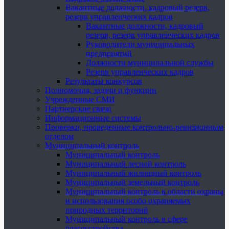
Вакантные должности, кадровый резерв,
резерв управленческих кадров
Вакантные должности, кадровый
резерв, резерв управленческих кадров
Руководители муниципальных
предприятий
Должности муниципальной службы
Резерв управленческих кадров
Результаты конкурсов
Полномочия, задачи и функции
Учрежденные СМИ
Партнерские связи
Информационные системы
Проверки, проведенные контрольно-ревизионным
отделом
Муниципальный контроль
Муниципальный контроль
Муниципальный лесной контроль
Муниципальный жилищный контроль
Муниципальный земельный контроль
Муниципальный контроль в области охраны
и использования особо охраняемых
природных территорий
Муниципальный контроль в сфере
благоустройства