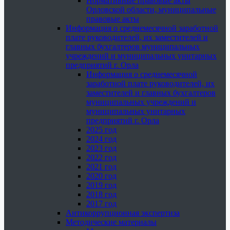
Нормативные правовые акты
Орловской области, муниципальные
правовые акты
Информация о среднемесячной заработной
плате руководителей, их заместителей и
главных бухгалтеров муниципальных
учреждений и муниципальных унитарных
предприятий г. Орла
Информация о среднемесячной
заработной плате руководителей, их
заместителей и главных бухгалтеров
муниципальных учреждений и
муниципальных унитарных
предприятий г. Орла
2025 год
2024 год
2023 год
2022 год
2021 год
2020 год
2019 год
2018 год
2017 год
Антикоррупционная экспертиза
Методические материалы