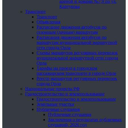
ареной и домами №7,9 по ул.
Картукова
Транспорт
Транспорт
Объявления
Расписание движения автобусов по
сезонным (дачным) маршрутам
Расписания движения автобусов по
маршрутам муниципальной маршрутной
сети города Орла
Схемы маршрутов регулярных перевозок
муниципальной маршрутной сети города
Орла
Тарифы на проезд в городском
пассажирском транспорте в городе Орле
Реестр маршрутов регулярных перевозок
города Орла
Национальные проекты РФ
Градостроительство и землепользование
Градостроительство и землепользование
Земельные участки
Публичные слушания
Публичные слушания
Заключения о результатах публичных
слушаний, 2026 год