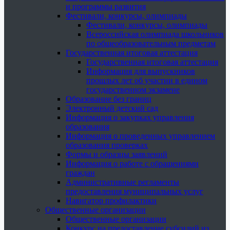
и программы развития
Фестивали, конкурсы, олимпиады
Фестивали, конкурсы, олимпиады
Всероссийская олимпиада школьников
по общеобразовательным предметам
Государственная итоговая аттестация
Государственная итоговая аттестация
Информация для выпускников
прошлых лет об участии в едином
государственном экзамене
Образование без границ
Электронный детский сад
Информация о закупках управления
образования
Информация о проведенных управлением
образования проверках
Формы и образцы заявлений
Информация о работе с обращениями
граждан
Административные регламенты
предоставления муниципальных услуг
Навигатор профилактики
Общественные организации
Общественные организации
Конкурс на предоставление субсидий из