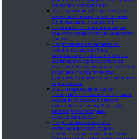
объектов в эксплуатацию.
Выдача разрешений на размещение
объектов в соответствии со статьей
39.36 Земельного кодекса РФ
Подготовка, регистрация и выдача
градостроительного плана земельного
участка
Предоставление разрешений на
условно разрешенный вид
использования участка или объекта
капитального строительства и на
отклонение от предельных параметров
разрешенного строительства,
реконструкции объектов капитального
строительства
Выдача картографического и
топографического материала, а также
сведений об исходной планово-
высотной геодезической сети для
производства топографо-
геодезических работ
Предоставление решения о
согласовании архитектурно-
градостроительного облика объекта