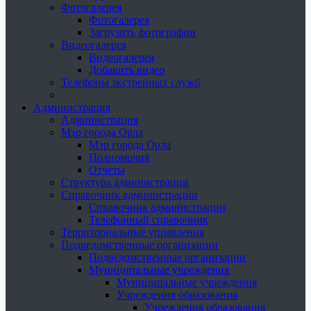
Фотогалерея
Фотогалерея
Загрузить фотографии
Видеогалерея
Видеогалерея
Добавить видео
Телефоны экстренных служб
Администрация
Администрация
Мэр города Орла
Мэр города Орла
Полномочия
Отчеты
Структура администрации
Справочник администрации
Справочник администрации
Телефонный справочник
Территориальные управления
Подведомственные организации
Подведомственные организации
Муниципальные учреждения
Муниципальные учреждения
Учреждения образования
Учреждения образования