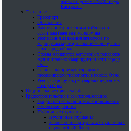
ареной и домами №7,9 по ул.
Картукова
Транспорт
Транспорт
Объявления
Расписание движения автобусов по
сезонным (дачным) маршрутам
Расписания движения автобусов по
маршрутам муниципальной маршрутной
сети города Орла
Схемы маршрутов регулярных перевозок
муниципальной маршрутной сети города
Орла
Тарифы на проезд в городском
пассажирском транспорте в городе Орле
Реестр маршрутов регулярных перевозок
города Орла
Национальные проекты РФ
Градостроительство и землепользование
Градостроительство и землепользование
Земельные участки
Публичные слушания
Публичные слушания
Заключения о результатах публичных
слушаний, 2026 год