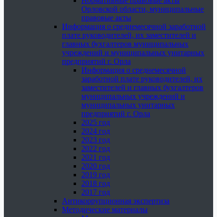
Нормативные правовые акты
Орловской области, муниципальные
правовые акты
Информация о среднемесячной заработной
плате руководителей, их заместителей и
главных бухгалтеров муниципальных
учреждений и муниципальных унитарных
предприятий г. Орла
Информация о среднемесячной
заработной плате руководителей, их
заместителей и главных бухгалтеров
муниципальных учреждений и
муниципальных унитарных
предприятий г. Орла
2025 год
2024 год
2023 год
2022 год
2021 год
2020 год
2019 год
2018 год
2017 год
Антикоррупционная экспертиза
Методические материалы