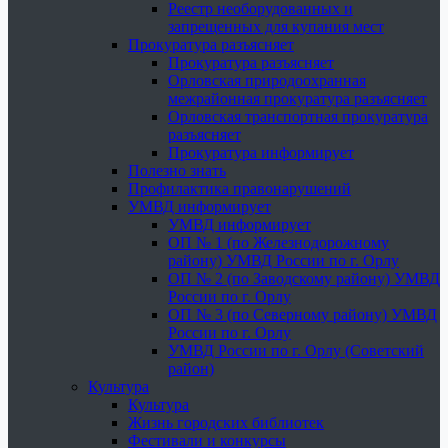
Реестр необорудованных и
запрещенных для купания мест
Прокуратура разъясняет
Прокуратура разъясняет
Орловская природоохранная
межрайонная прокуратура разъясняет
Орловская транспортная прокуратура
разъясняет
Прокуратура информирует
Полезно знать
Профилактика правонарушений
УМВД информирует
УМВД информирует
ОП № 1 (по Железнодорожному
району) УМВД России по г. Орлу
ОП № 2 (по Заводскому району) УМВД
России по г. Орлу
ОП № 3 (по Северному району) УМВД
России по г. Орлу
УМВД России по г. Орлу (Советский
район)
Культура
Культура
Жизнь городских библиотек
Фестивали и конкурсы