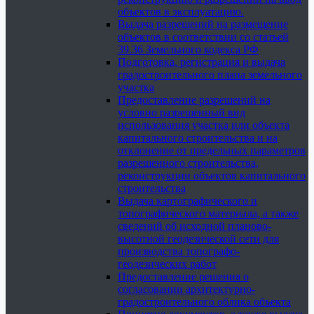
объектов в эксплуатацию.
Выдача разрешений на размещение
объектов в соответствии со статьей
39.36 Земельного кодекса РФ
Подготовка, регистрация и выдача
градостроительного плана земельного
участка
Предоставление разрешений на
условно разрешенный вид
использования участка или объекта
капитального строительства и на
отклонение от предельных параметров
разрешенного строительства,
реконструкции объектов капитального
строительства
Выдача картографического и
топографического материала, а также
сведений об исходной планово-
высотной геодезической сети для
производства топографо-
геодезических работ
Предоставление решения о
согласовании архитектурно-
градостроительного облика объекта