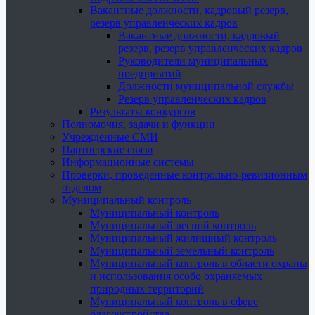
Вакантные должности, кадровый резерв,
резерв управленческих кадров
Вакантные должности, кадровый
резерв, резерв управленческих кадров
Руководители муниципальных
предприятий
Должности муниципальной службы
Резерв управленческих кадров
Результаты конкурсов
Полномочия, задачи и функции
Учрежденные СМИ
Партнерские связи
Информационные системы
Проверки, проведенные контрольно-ревизионным
отделом
Муниципальный контроль
Муниципальный контроль
Муниципальный лесной контроль
Муниципальный жилищный контроль
Муниципальный земельный контроль
Муниципальный контроль в области охраны
и использования особо охраняемых
природных территорий
Муниципальный контроль в сфере
благоустройства