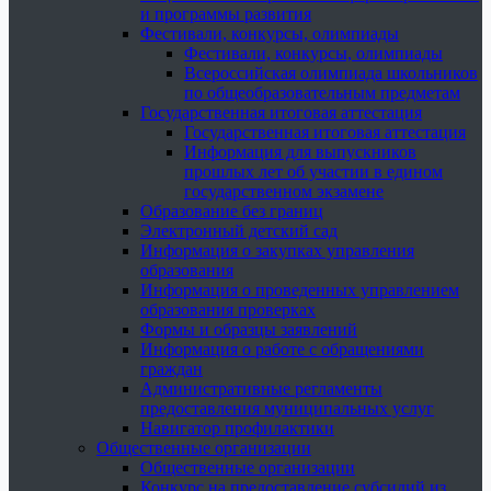
и программы развития
Фестивали, конкурсы, олимпиады
Фестивали, конкурсы, олимпиады
Всероссийская олимпиада школьников
по общеобразовательным предметам
Государственная итоговая аттестация
Государственная итоговая аттестация
Информация для выпускников
прошлых лет об участии в едином
государственном экзамене
Образование без границ
Электронный детский сад
Информация о закупках управления
образования
Информация о проведенных управлением
образования проверках
Формы и образцы заявлений
Информация о работе с обращениями
граждан
Административные регламенты
предоставления муниципальных услуг
Навигатор профилактики
Общественные организации
Общественные организации
Конкурс на предоставление субсидий из