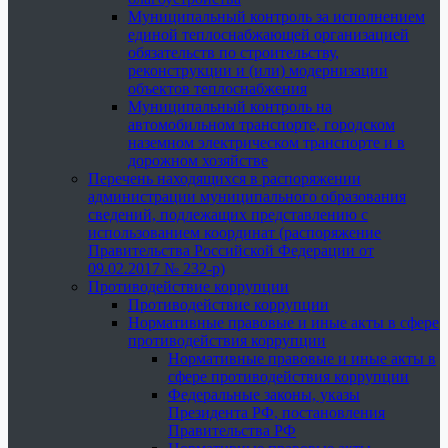
Муниципальный контроль за исполнением
единой теплоснабжающей организацией
обязательств по строительству,
реконструкции и (или) модернизации
объектов теплоснабжения
Муниципальный контроль на
автомобильном транспорте, городском
наземном электрическом транспорте и в
дорожном хозяйстве
Перечень находящихся в распоряжении
администрации муниципального образования
сведений, подлежащих представлению с
использованием координат (распоряжение
Правительства Российской Федерации от
09.02.2017 № 232-р)
Противодействие коррупции
Противодействие коррупции
Нормативные правовые и иные акты в сфере
противодействия коррупции
Нормативные правовые и иные акты в
сфере противодействия коррупции
Федеральные законы, указы
Президента РФ, постановления
Правительства РФ