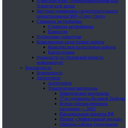
Адресный план Геоинформационная база
Технический архив
Местные нормативы градостроительного
проектирования МО «Город Орёл»
Страница застройщика
Страница застройщика
Комиссия
Публичные сервитуты
Комплексные кадастровые работы
Комплексные кадастровые работы
Карты-планы
Роскадастр по Орловской области
информирует
Безопасность
Безопасность
Антитеррор
Антитеррор
Тематические материалы
Тематические материалы
77-я годовщина Великой Победы
Всероссийская перепись
населения — 2021
Национальные проекты РФ
Проект «Эффективный регион»
Общероссийское голосование