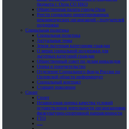
бюджета г. Орла СО НКО
Общественная палата города Орла
Реестр социально ориентированных
некоммерческих организаций - получателей
поддержки
Социальная политика
Социальная политика
Актуальные темы
Земля льготным категориям граждан
О мерах социальной поддержки для
льготных категорий граждан
Общественный совет по делам инвалидов
Опека и попечительство
Отделение Социального фонда России по
Орловской области информирует
Социальный контракт
Старшее поколение
Спорт
Спорт
Независимая оценка качества условий
осуществления деятельности организациями
физкультурно-спортивной направленности
ГТО
.....
......