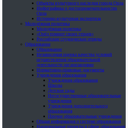
Объекты культурного наследия города Орла
Инфографика о достопримечательностях
Орла
Историко-культурная экспертиза
Молодёжная политика
Молодёжная политика
«Орёл помнит своих героев»
Российские студенческие отряды
Образование
Образование
Независимая оценка качества условий
осуществления образовательной
деятельности организациями
Нормативно-правовые документы
Учреждения образования
Учреждения образования
Школы
Детские сады
Негосударственные образовательные
учреждения
Учреждения дополнительного
образования
Прочие образовательные учреждения
Общая информация о системе образования
Национальные проекты в сфере образования