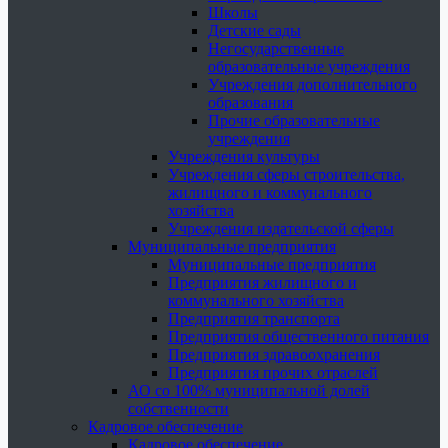
Школы
Детские сады
Негосударственные
образовательные учреждения
Учреждения дополнительного
образования
Прочие образовательные
учреждения
Учреждения культуры
Учреждения сферы строительства,
жилищного и коммунального
хозяйства
Учреждения издательской сферы
Муниципальные предприятия
Муниципальные предприятия
Предприятия жилищного и
коммунального хозяйства
Предприятия транспорта
Предприятия общественного питания
Предприятия здравоохранения
Предприятия прочих отраслей
АО со 100% муниципальной долей
собственности
Кадровое обеспечение
Кадровое обеспечение