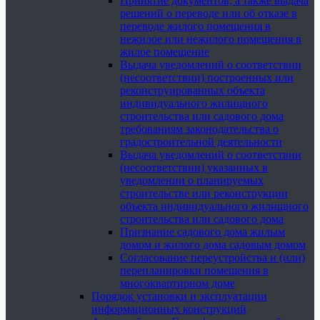
Принятие документов, а также выдача
решений о переводе или об отказе в
переводе жилого помещения в
нежилое или нежилого помещения в
жилое помещение
Выдача уведомлений о соответствии
(несоответствии) построенных или
реконструированных объекта
индивидуального жилищного
строительства или садового дома
требованиям законодательства о
градостроительной деятельности
Выдача уведомлений о соответствии
(несоответствии) указанных в
уведомлении о планируемых
строительстве или реконструкции
объекта индивидуального жилищного
строительства или садового дома
Признание садового дома жилым
домом и жилого дома садовым домом
Согласование переустройства и (или)
перепланировки помещения в
многоквартирном доме
Порядок установки и эксплуатации
информационных конструкций