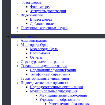
Фотогалерея
Фотогалерея
Загрузить фотографии
Видеогалерея
Видеогалерея
Добавить видео
Телефоны экстренных служб
Администрация
Администрация
Мэр города Орла
Мэр города Орла
Полномочия
Отчеты
Структура администрации
Справочник администрации
Справочник администрации
Телефонный справочник
Территориальные управления
Подведомственные организации
Подведомственные организации
Муниципальные учреждения
Муниципальные учреждения
Учреждения образования
Учреждения образования