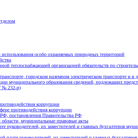
отделом
 использования особо охраняемых природных территорий
йства
ой теплоснабжающей организацией обязательств по строительс
ранспорте, городском наземном электрическом транспорте и в 
ции муниципального образования сведений, подлежащих предст
 № 232-р)
противодействия коррупции
фере противодействия коррупции
 РФ, постановления Правительства РФ
 области, муниципальные правовые акты
ате руководителей, их заместителей и главных бухгалтеров м
ой плате руководителей, их заместителей и главных бухгалте