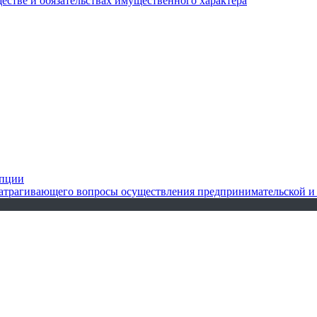
ществе и обязательствах имущественного характера
упции
 затрагивающего вопросы осуществления предпринимательской и