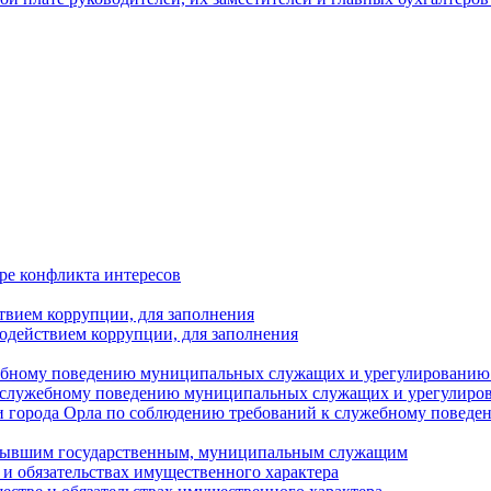
ре конфликта интересов
твием коррупции, для заполнения
одействием коррупции, для заполнения
ебному поведению муниципальных служащих и урегулированию 
 служебному поведению муниципальных служащих и урегулиро
 города Орла по соблюдению требований к служебному повед
с бывшим государственным, муниципальным служащим
е и обязательствах имущественного характера