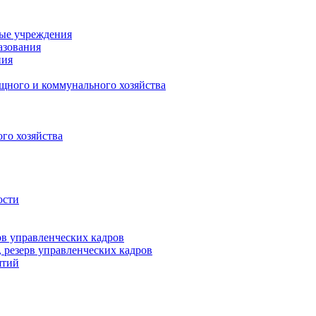
ные учреждения
азования
ния
щного и коммунального хозяйства
го хозяйства
ости
рв управленческих кадров
 резерв управленческих кадров
ятий