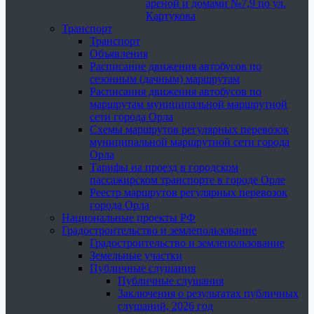
ареной и домами №7,9 по ул.
Картукова
Транспорт
Транспорт
Объявления
Расписание движения автобусов по
сезонным (дачным) маршрутам
Расписания движения автобусов по
маршрутам муниципальной маршрутной
сети города Орла
Схемы маршрутов регулярных перевозок
муниципальной маршрутной сети города
Орла
Тарифы на проезд в городском
пассажирском транспорте в городе Орле
Реестр маршрутов регулярных перевозок
города Орла
Национальные проекты РФ
Градостроительство и землепользование
Градостроительство и землепользование
Земельные участки
Публичные слушания
Публичные слушания
Заключения о результатах публичных
слушаний, 2026 год