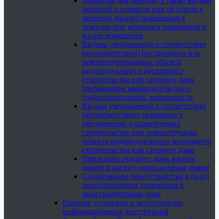
Принятие документов, а также выдача
решений о переводе или об отказе в
переводе жилого помещения в
нежилое или нежилого помещения в
жилое помещение
Выдача уведомлений о соответствии
(несоответствии) построенных или
реконструированных объекта
индивидуального жилищного
строительства или садового дома
требованиям законодательства о
градостроительной деятельности
Выдача уведомлений о соответствии
(несоответствии) указанных в
уведомлении о планируемых
строительстве или реконструкции
объекта индивидуального жилищного
строительства или садового дома
Признание садового дома жилым
домом и жилого дома садовым домом
Согласование переустройства и (или)
перепланировки помещения в
многоквартирном доме
Порядок установки и эксплуатации
информационных конструкций