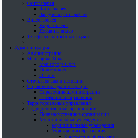
Фотогалерея
Фотогалерея
Загрузить фотографии
Видеогалерея
Видеогалерея
Добавить видео
Телефоны экстренных служб
Администрация
Администрация
Мэр города Орла
Мэр города Орла
Полномочия
Отчеты
Структура администрации
Справочник администрации
Справочник администрации
Телефонный справочник
Территориальные управления
Подведомственные организации
Подведомственные организации
Муниципальные учреждения
Муниципальные учреждения
Учреждения образования
Учреждения образования