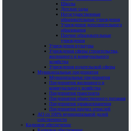
Школы
Детские сады
Негосударственные
образовательные учреждения
Учреждения дополнительного
образования
Прочие образовательные
учреждения
Учреждения культуры
Учреждения сферы строительства,
жилищного и коммунального
хозяйства
Учреждения издательской сферы
Муниципальные предприятия
Муниципальные предприятия
Предприятия жилищного и
коммунального хозяйства
Предприятия транспорта
Предприятия общественного питания
Предприятия здравоохранения
Предприятия прочих отраслей
АО со 100% муниципальной долей
собственности
Кадровое обеспечение
Кадровое обеспечение