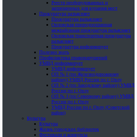
Реестр необорудованных и
запрещенных для купания мест
Прокуратура разъясняет
Прокуратура разъясняет
Орловская природоохранная
межрайонная прокуратура разъясняет
Орловская транспортная прокуратура
разъясняет
Прокуратура информирует
Полезно знать
Профилактика правонарушений
УМВД информирует
УМВД информирует
ОП № 1 (по Железнодорожному
району) УМВД России по г. Орлу
ОП № 2 (по Заводскому району) УМВД
России по г. Орлу
ОП № 3 (по Северному району) УМВД
России по г. Орлу
УМВД России по г. Орлу (Советский
район)
Культура
Культура
Жизнь городских библиотек
Фестивали и конкурсы