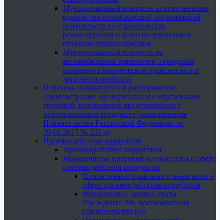
Муниципальный контроль за исполнением
единой теплоснабжающей организацией
обязательств по строительству,
реконструкции и (или) модернизации
объектов теплоснабжения
Муниципальный контроль на
автомобильном транспорте, городском
наземном электрическом транспорте и в
дорожном хозяйстве
Перечень находящихся в распоряжении
администрации муниципального образования
сведений, подлежащих представлению с
использованием координат (распоряжение
Правительства Российской Федерации от
09.02.2017 № 232-р)
Противодействие коррупции
Противодействие коррупции
Нормативные правовые и иные акты в сфере
противодействия коррупции
Нормативные правовые и иные акты в
сфере противодействия коррупции
Федеральные законы, указы
Президента РФ, постановления
Правительства РФ