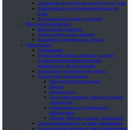
Объекты культурного наследия города Орла
Инфографика о достопримечательностях
Орла
Историко-культурная экспертиза
Молодёжная политика
Молодёжная политика
«Орёл помнит своих героев»
Российские студенческие отряды
Образование
Образование
Независимая оценка качества условий
осуществления образовательной
деятельности организациями
Нормативно-правовые документы
Учреждения образования
Учреждения образования
Школы
Детские сады
Негосударственные образовательные
учреждения
Учреждения дополнительного
образования
Прочие образовательные учреждения
Общая информация о системе образования
Национальные проекты в сфере образования