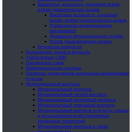
Вакантные должности, кадровый резерв,
резерв управленческих кадров
Вакантные должности, кадровый
резерв, резерв управленческих кадров
Руководители муниципальных
предприятий
Должности муниципальной службы
Резерв управленческих кадров
Результаты конкурсов
Полномочия, задачи и функции
Учрежденные СМИ
Партнерские связи
Информационные системы
Проверки, проведенные контрольно-ревизионным
отделом
Муниципальный контроль
Муниципальный контроль
Муниципальный лесной контроль
Муниципальный жилищный контроль
Муниципальный земельный контроль
Муниципальный контроль в области охраны
и использования особо охраняемых
природных территорий
Муниципальный контроль в сфере
благоустройства