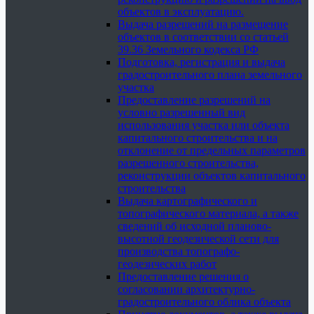
объектов в эксплуатацию.
Выдача разрешений на размещение
объектов в соответствии со статьей
39.36 Земельного кодекса РФ
Подготовка, регистрация и выдача
градостроительного плана земельного
участка
Предоставление разрешений на
условно разрешенный вид
использования участка или объекта
капитального строительства и на
отклонение от предельных параметров
разрешенного строительства,
реконструкции объектов капитального
строительства
Выдача картографического и
топографического материала, а также
сведений об исходной планово-
высотной геодезической сети для
производства топографо-
геодезических работ
Предоставление решения о
согласовании архитектурно-
градостроительного облика объекта