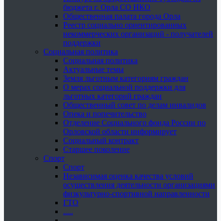
бюджета г. Орла СО НКО
Общественная палата города Орла
Реестр социально ориентированных
некоммерческих организаций - получателей
поддержки
Социальная политика
Социальная политика
Актуальные темы
Земля льготным категориям граждан
О мерах социальной поддержки для
льготных категорий граждан
Общественный совет по делам инвалидов
Опека и попечительство
Отделение Социального фонда России по
Орловской области информирует
Социальный контракт
Старшее поколение
Спорт
Спорт
Независимая оценка качества условий
осуществления деятельности организациями
физкультурно-спортивной направленности
ГТО
.....
......