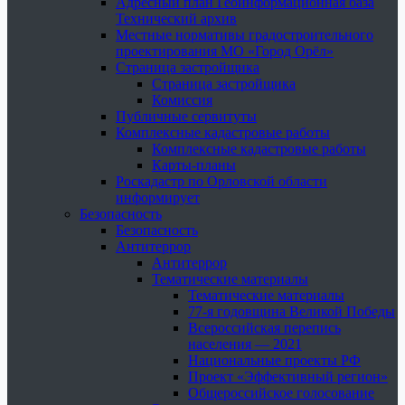
Адресный план Геоинформационная база
Технический архив
Местные нормативы градостроительного
проектирования МО «Город Орёл»
Страница застройщика
Страница застройщика
Комиссия
Публичные сервитуты
Комплексные кадастровые работы
Комплексные кадастровые работы
Карты-планы
Роскадастр по Орловской области
информирует
Безопасность
Безопасность
Антитеррор
Антитеррор
Тематические материалы
Тематические материалы
77-я годовщина Великой Победы
Всероссийская перепись
населения — 2021
Национальные проекты РФ
Проект «Эффективный регион»
Общероссийское голосование