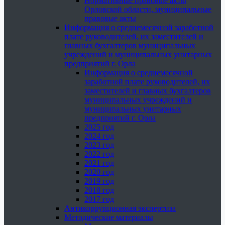
Нормативные правовые акты
Орловской области, муниципальные
правовые акты
Информация о среднемесячной заработной
плате руководителей, их заместителей и
главных бухгалтеров муниципальных
учреждений и муниципальных унитарных
предприятий г. Орла
Информация о среднемесячной
заработной плате руководителей, их
заместителей и главных бухгалтеров
муниципальных учреждений и
муниципальных унитарных
предприятий г. Орла
2025 год
2024 год
2023 год
2022 год
2021 год
2020 год
2019 год
2018 год
2017 год
Антикоррупционная экспертиза
Методические материалы