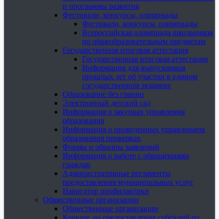
и программы развития
Фестивали, конкурсы, олимпиады
Фестивали, конкурсы, олимпиады
Всероссийская олимпиада школьников
по общеобразовательным предметам
Государственная итоговая аттестация
Государственная итоговая аттестация
Информация для выпускников
прошлых лет об участии в едином
государственном экзамене
Образование без границ
Электронный детский сад
Информация о закупках управления
образования
Информация о проведенных управлением
образования проверках
Формы и образцы заявлений
Информация о работе с обращениями
граждан
Административные регламенты
предоставления муниципальных услуг
Навигатор профилактики
Общественные организации
Общественные организации
Конкурс на предоставление субсидий из