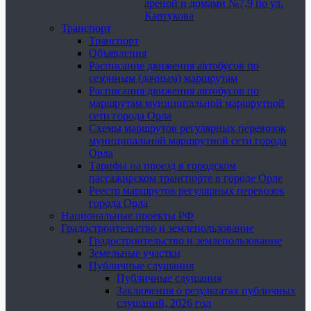
ареной и домами №7,9 по ул.
Картукова
Транспорт
Транспорт
Объявления
Расписание движения автобусов по
сезонным (дачным) маршрутам
Расписания движения автобусов по
маршрутам муниципальной маршрутной
сети города Орла
Схемы маршрутов регулярных перевозок
муниципальной маршрутной сети города
Орла
Тарифы на проезд в городском
пассажирском транспорте в городе Орле
Реестр маршрутов регулярных перевозок
города Орла
Национальные проекты РФ
Градостроительство и землепользование
Градостроительство и землепользование
Земельные участки
Публичные слушания
Публичные слушания
Заключения о результатах публичных
слушаний, 2026 год