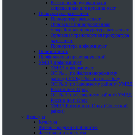
Реестр необорудованных и
запрещенных для купания мест
Прокуратура разъясняет
Прокуратура разъясняет
Орловская природоохранная
межрайонная прокуратура разъясняет
Орловская транспортная прокуратура
разъясняет
Прокуратура информирует
Полезно знать
Профилактика правонарушений
УМВД информирует
УМВД информирует
ОП № 1 (по Железнодорожному
району) УМВД России по г. Орлу
ОП № 2 (по Заводскому району) УМВД
России по г. Орлу
ОП № 3 (по Северному району) УМВД
России по г. Орлу
УМВД России по г. Орлу (Советский
район)
Культура
Культура
Жизнь городских библиотек
Фестивали и конкурсы