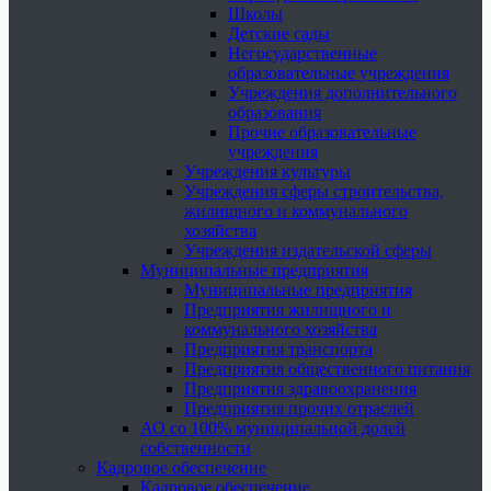
Школы
Детские сады
Негосударственные
образовательные учреждения
Учреждения дополнительного
образования
Прочие образовательные
учреждения
Учреждения культуры
Учреждения сферы строительства,
жилищного и коммунального
хозяйства
Учреждения издательской сферы
Муниципальные предприятия
Муниципальные предприятия
Предприятия жилищного и
коммунального хозяйства
Предприятия транспорта
Предприятия общественного питания
Предприятия здравоохранения
Предприятия прочих отраслей
АО со 100% муниципальной долей
собственности
Кадровое обеспечение
Кадровое обеспечение