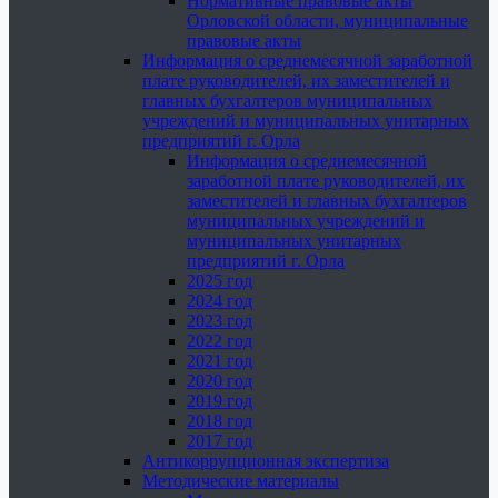
Нормативные правовые акты
Орловской области, муниципальные
правовые акты
Информация о среднемесячной заработной
плате руководителей, их заместителей и
главных бухгалтеров муниципальных
учреждений и муниципальных унитарных
предприятий г. Орла
Информация о среднемесячной
заработной плате руководителей, их
заместителей и главных бухгалтеров
муниципальных учреждений и
муниципальных унитарных
предприятий г. Орла
2025 год
2024 год
2023 год
2022 год
2021 год
2020 год
2019 год
2018 год
2017 год
Антикоррупционная экспертиза
Методические материалы