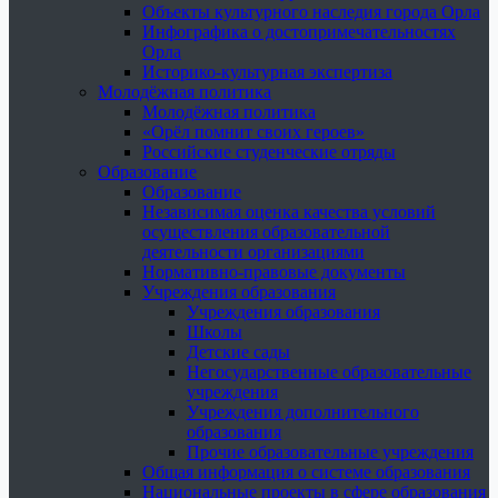
Объекты культурного наследия города Орла
Инфографика о достопримечательностях
Орла
Историко-культурная экспертиза
Молодёжная политика
Молодёжная политика
«Орёл помнит своих героев»
Российские студенческие отряды
Образование
Образование
Независимая оценка качества условий
осуществления образовательной
деятельности организациями
Нормативно-правовые документы
Учреждения образования
Учреждения образования
Школы
Детские сады
Негосударственные образовательные
учреждения
Учреждения дополнительного
образования
Прочие образовательные учреждения
Общая информация о системе образования
Национальные проекты в сфере образования