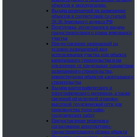
объектов в эксплуатацию.
Выдача разрешений на размещение
объектов в соответствии со статьей
39.36 Земельного кодекса РФ
Подготовка, регистрация и выдача
градостроительного плана земельного
участка
Предоставление разрешений на
условно разрешенный вид
использования участка или объекта
капитального строительства и на
отклонение от предельных параметров
разрешенного строительства,
реконструкции объектов капитального
строительства
Выдача картографического и
топографического материала, а также
сведений об исходной планово-
высотной геодезической сети для
производства топографо-
геодезических работ
Предоставление решения о
согласовании архитектурно-
градостроительного облика объекта