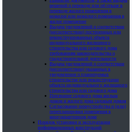
Принятие документов, а также выдача
решений о переводе или об отказе в
переводе жилого помещения в
нежилое или нежилого помещения в
жилое помещение
Выдача уведомлений о соответствии
(несоответствии) построенных или
реконструированных объекта
индивидуального жилищного
строительства или садового дома
требованиям законодательства о
градостроительной деятельности
Выдача уведомлений о соответствии
(несоответствии) указанных в
уведомлении о планируемых
строительстве или реконструкции
объекта индивидуального жилищного
строительства или садового дома
Признание садового дома жилым
домом и жилого дома садовым домом
Согласование переустройства и (или)
перепланировки помещения в
многоквартирном доме
Порядок установки и эксплуатации
информационных конструкций