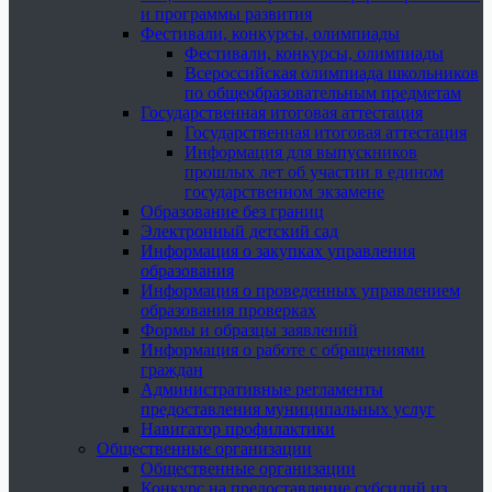
и программы развития
Фестивали, конкурсы, олимпиады
Фестивали, конкурсы, олимпиады
Всероссийская олимпиада школьников
по общеобразовательным предметам
Государственная итоговая аттестация
Государственная итоговая аттестация
Информация для выпускников
прошлых лет об участии в едином
государственном экзамене
Образование без границ
Электронный детский сад
Информация о закупках управления
образования
Информация о проведенных управлением
образования проверках
Формы и образцы заявлений
Информация о работе с обращениями
граждан
Административные регламенты
предоставления муниципальных услуг
Навигатор профилактики
Общественные организации
Общественные организации
Конкурс на предоставление субсидий из