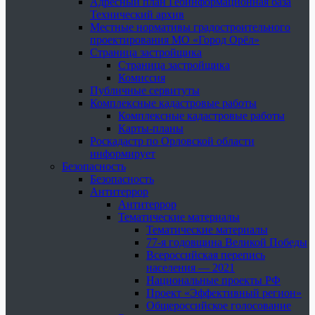
Адресный план Геоинформационная база
Технический архив
Местные нормативы градостроительного
проектирования МО «Город Орёл»
Страница застройщика
Страница застройщика
Комиссия
Публичные сервитуты
Комплексные кадастровые работы
Комплексные кадастровые работы
Карты-планы
Роскадастр по Орловской области
информирует
Безопасность
Безопасность
Антитеррор
Антитеррор
Тематические материалы
Тематические материалы
77-я годовщина Великой Победы
Всероссийская перепись
населения — 2021
Национальные проекты РФ
Проект «Эффективный регион»
Общероссийское голосование