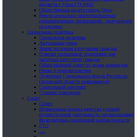
бюджета г. Орла СО НКО
Общественная палата города Орла
Реестр социально ориентированных
некоммерческих организаций - получателей
поддержки
Социальная политика
Социальная политика
Актуальные темы
Земля льготным категориям граждан
О мерах социальной поддержки для
льготных категорий граждан
Общественный совет по делам инвалидов
Опека и попечительство
Отделение Социального фонда России по
Орловской области информирует
Социальный контракт
Старшее поколение
Спорт
Спорт
Независимая оценка качества условий
осуществления деятельности организациями
физкультурно-спортивной направленности
ГТО
.....
......