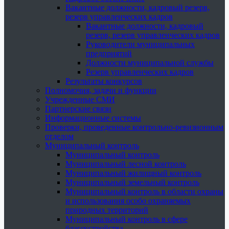
Вакантные должности, кадровый резерв,
резерв управленческих кадров
Вакантные должности, кадровый
резерв, резерв управленческих кадров
Руководители муниципальных
предприятий
Должности муниципальной службы
Резерв управленческих кадров
Результаты конкурсов
Полномочия, задачи и функции
Учрежденные СМИ
Партнерские связи
Информационные системы
Проверки, проведенные контрольно-ревизионным
отделом
Муниципальный контроль
Муниципальный контроль
Муниципальный лесной контроль
Муниципальный жилищный контроль
Муниципальный земельный контроль
Муниципальный контроль в области охраны
и использования особо охраняемых
природных территорий
Муниципальный контроль в сфере
благоустройства