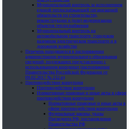
Муниципальный контроль за исполнением
единой теплоснабжающей организацией
обязательств по строительству,
реконструкции и (или) модернизации
объектов теплоснабжения
Муниципальный контроль на
автомобильном транспорте, городском
наземном электрическом транспорте и в
дорожном хозяйстве
Перечень находящихся в распоряжении
администрации муниципального образования
сведений, подлежащих представлению с
использованием координат (распоряжение
Правительства Российской Федерации от
09.02.2017 № 232-р)
Противодействие коррупции
Противодействие коррупции
Нормативные правовые и иные акты в сфере
противодействия коррупции
Нормативные правовые и иные акты в
сфере противодействия коррупции
Федеральные законы, указы
Президента РФ, постановления
Правительства РФ