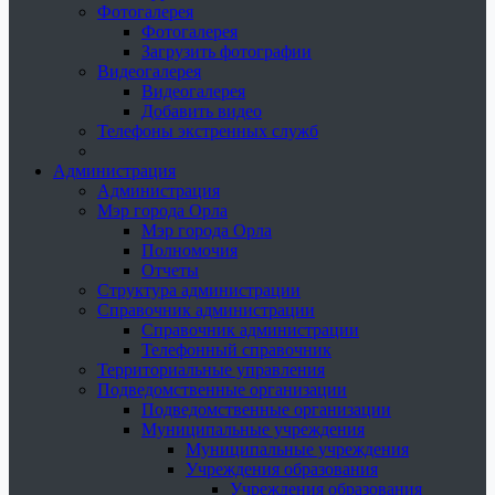
Фотогалерея
Фотогалерея
Загрузить фотографии
Видеогалерея
Видеогалерея
Добавить видео
Телефоны экстренных служб
Администрация
Администрация
Мэр города Орла
Мэр города Орла
Полномочия
Отчеты
Структура администрации
Справочник администрации
Справочник администрации
Телефонный справочник
Территориальные управления
Подведомственные организации
Подведомственные организации
Муниципальные учреждения
Муниципальные учреждения
Учреждения образования
Учреждения образования