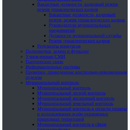
Вакантные должности, кадровый резерв,
резерв управленческих кадров
Вакантные должности, кадровый
резерв, резерв управленческих кадров
Руководители муниципальных
предприятий
Должности муниципальной службы
Резерв управленческих кадров
Результаты конкурсов
Полномочия, задачи и функции
Учрежденные СМИ
Партнерские связи
Информационные системы
Проверки, проведенные контрольно-ревизионным
отделом
Муниципальный контроль
Муниципальный контроль
Муниципальный лесной контроль
Муниципальный жилищный контроль
Муниципальный земельный контроль
Муниципальный контроль в области охраны
и использования особо охраняемых
природных территорий
Муниципальный контроль в сфере
благоустройства