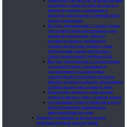
Принятие документов, а также выдача
решений о переводе или об отказе в
переводе жилого помещения в
нежилое или нежилого помещения в
жилое помещение
Выдача уведомлений о соответствии
(несоответствии) построенных или
реконструированных объекта
индивидуального жилищного
строительства или садового дома
требованиям законодательства о
градостроительной деятельности
Выдача уведомлений о соответствии
(несоответствии) указанных в
уведомлении о планируемых
строительстве или реконструкции
объекта индивидуального жилищного
строительства или садового дома
Признание садового дома жилым
домом и жилого дома садовым домом
Согласование переустройства и (или)
перепланировки помещения в
многоквартирном доме
Порядок установки и эксплуатации
информационных конструкций