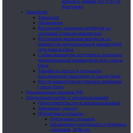
ареной и домами №7,9 по ул.
Картукова
Транспорт
Транспорт
Объявления
Расписание движения автобусов по
сезонным (дачным) маршрутам
Расписания движения автобусов по
маршрутам муниципальной маршрутной
сети города Орла
Схемы маршрутов регулярных перевозок
муниципальной маршрутной сети города
Орла
Тарифы на проезд в городском
пассажирском транспорте в городе Орле
Реестр маршрутов регулярных перевозок
города Орла
Национальные проекты РФ
Градостроительство и землепользование
Градостроительство и землепользование
Земельные участки
Публичные слушания
Публичные слушания
Заключения о результатах публичных
слушаний, 2026 год