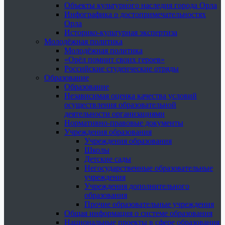
Объекты культурного наследия города Орла
Инфографика о достопримечательностях
Орла
Историко-культурная экспертиза
Молодёжная политика
Молодёжная политика
«Орёл помнит своих героев»
Российские студенческие отряды
Образование
Образование
Независимая оценка качества условий
осуществления образовательной
деятельности организациями
Нормативно-правовые документы
Учреждения образования
Учреждения образования
Школы
Детские сады
Негосударственные образовательные
учреждения
Учреждения дополнительного
образования
Прочие образовательные учреждения
Общая информация о системе образования
Национальные проекты в сфере образования