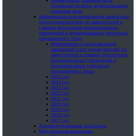
Нормативные правовые акты
Орловской области, муниципальные
правовые акты
Информация о среднемесячной заработной
плате руководителей, их заместителей и
главных бухгалтеров муниципальных
учреждений и муниципальных унитарных
предприятий г. Орла
Информация о среднемесячной
заработной плате руководителей, их
заместителей и главных бухгалтеров
муниципальных учреждений и
муниципальных унитарных
предприятий г. Орла
2025 год
2024 год
2023 год
2022 год
2021 год
2020 год
2019 год
2018 год
2017 год
Антикоррупционная экспертиза
Методические материалы