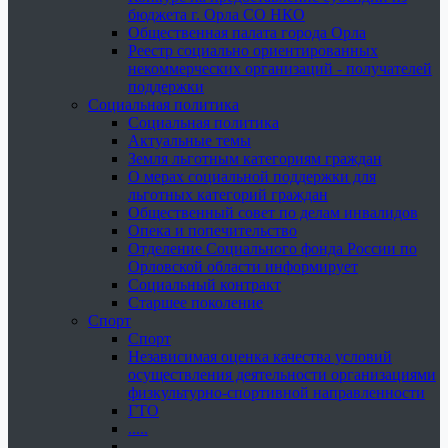
бюджета г. Орла СО НКО
Общественная палата города Орла
Реестр социально ориентированных
некоммерческих организаций - получателей
поддержки
Социальная политика
Социальная политика
Актуальные темы
Земля льготным категориям граждан
О мерах социальной поддержки для
льготных категорий граждан
Общественный совет по делам инвалидов
Опека и попечительство
Отделение Социального фонда России по
Орловской области информирует
Социальный контракт
Старшее поколение
Спорт
Спорт
Независимая оценка качества условий
осуществления деятельности организациями
физкультурно-спортивной направленности
ГТО
.....
......