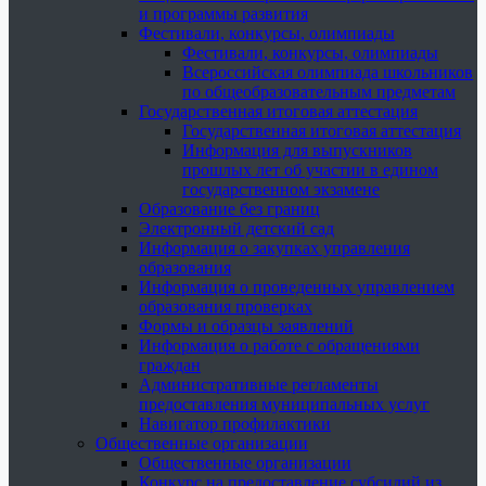
и программы развития
Фестивали, конкурсы, олимпиады
Фестивали, конкурсы, олимпиады
Всероссийская олимпиада школьников
по общеобразовательным предметам
Государственная итоговая аттестация
Государственная итоговая аттестация
Информация для выпускников
прошлых лет об участии в едином
государственном экзамене
Образование без границ
Электронный детский сад
Информация о закупках управления
образования
Информация о проведенных управлением
образования проверках
Формы и образцы заявлений
Информация о работе с обращениями
граждан
Административные регламенты
предоставления муниципальных услуг
Навигатор профилактики
Общественные организации
Общественные организации
Конкурс на предоставление субсидий из