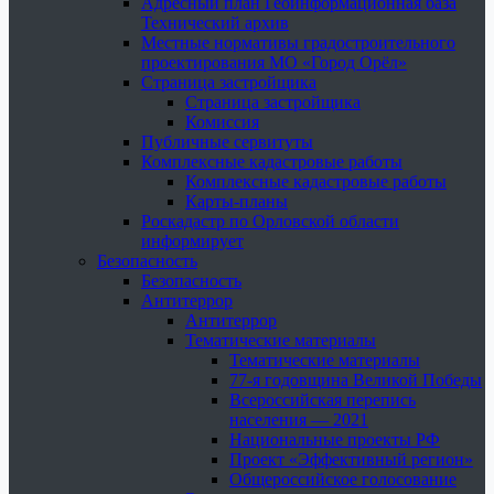
Адресный план Геоинформационная база
Технический архив
Местные нормативы градостроительного
проектирования МО «Город Орёл»
Страница застройщика
Страница застройщика
Комиссия
Публичные сервитуты
Комплексные кадастровые работы
Комплексные кадастровые работы
Карты-планы
Роскадастр по Орловской области
информирует
Безопасность
Безопасность
Антитеррор
Антитеррор
Тематические материалы
Тематические материалы
77-я годовщина Великой Победы
Всероссийская перепись
населения — 2021
Национальные проекты РФ
Проект «Эффективный регион»
Общероссийское голосование