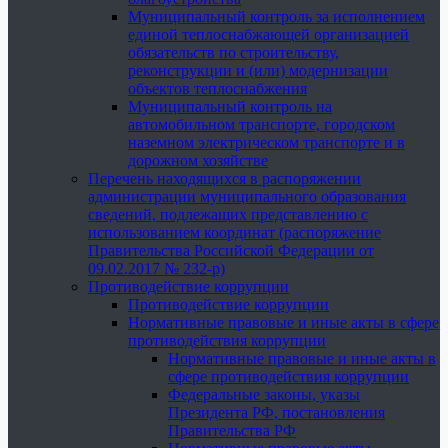
Муниципальный контроль за исполнением
единой теплоснабжающей организацией
обязательств по строительству,
реконструкции и (или) модернизации
объектов теплоснабжения
Муниципальный контроль на
автомобильном транспорте, городском
наземном электрическом транспорте и в
дорожном хозяйстве
Перечень находящихся в распоряжении
администрации муниципального образования
сведений, подлежащих представлению с
использованием координат (распоряжение
Правительства Российской Федерации от
09.02.2017 № 232-р)
Противодействие коррупции
Противодействие коррупции
Нормативные правовые и иные акты в сфере
противодействия коррупции
Нормативные правовые и иные акты в
сфере противодействия коррупции
Федеральные законы, указы
Президента РФ, постановления
Правительства РФ