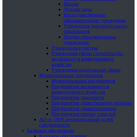
Школы
Детские сады
Негосударственные
образовательные учреждения
Учреждения дополнительного
образования
Прочие образовательные
учреждения
Учреждения культуры
Учреждения сферы строительства,
жилищного и коммунального
хозяйства
Учреждения издательской сферы
Муниципальные предприятия
Муниципальные предприятия
Предприятия жилищного и
коммунального хозяйства
Предприятия транспорта
Предприятия общественного питания
Предприятия здравоохранения
Предприятия прочих отраслей
АО со 100% муниципальной долей
собственности
Кадровое обеспечение
Кадровое обеспечение