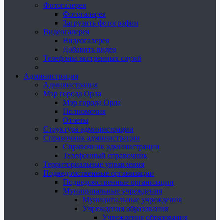
Фотогалерея
Фотогалерея
Загрузить фотографии
Видеогалерея
Видеогалерея
Добавить видео
Телефоны экстренных служб
Администрация
Администрация
Мэр города Орла
Мэр города Орла
Полномочия
Отчеты
Структура администрации
Справочник администрации
Справочник администрации
Телефонный справочник
Территориальные управления
Подведомственные организации
Подведомственные организации
Муниципальные учреждения
Муниципальные учреждения
Учреждения образования
Учреждения образования