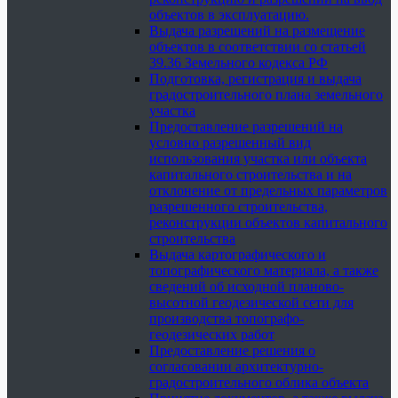
объектов в эксплуатацию.
Выдача разрешений на размещение
объектов в соответствии со статьей
39.36 Земельного кодекса РФ
Подготовка, регистрация и выдача
градостроительного плана земельного
участка
Предоставление разрешений на
условно разрешенный вид
использования участка или объекта
капитального строительства и на
отклонение от предельных параметров
разрешенного строительства,
реконструкции объектов капитального
строительства
Выдача картографического и
топографического материала, а также
сведений об исходной планово-
высотной геодезической сети для
производства топографо-
геодезических работ
Предоставление решения о
согласовании архитектурно-
градостроительного облика объекта