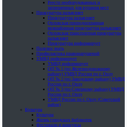
Реестр необорудованных и
запрещенных для купания мест
Прокуратура разъясняет
Прокуратура разъясняет
Орловская природоохранная
межрайонная прокуратура разъясняет
Орловская транспортная прокуратура
разъясняет
Прокуратура информирует
Полезно знать
Профилактика правонарушений
УМВД информирует
УМВД информирует
ОП № 1 (по Железнодорожному
району) УМВД России по г. Орлу
ОП № 2 (по Заводскому району) УМВД
России по г. Орлу
ОП № 3 (по Северному району) УМВД
России по г. Орлу
УМВД России по г. Орлу (Советский
район)
Культура
Культура
Жизнь городских библиотек
Фестивали и конкурсы