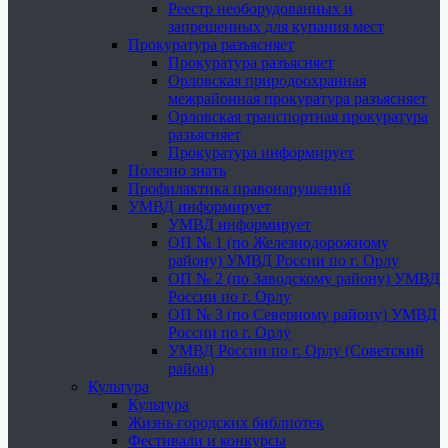
Реестр необорудованных и
запрещенных для купания мест
Прокуратура разъясняет
Прокуратура разъясняет
Орловская природоохранная
межрайонная прокуратура разъясняет
Орловская транспортная прокуратура
разъясняет
Прокуратура информирует
Полезно знать
Профилактика правонарушений
УМВД информирует
УМВД информирует
ОП № 1 (по Железнодорожному
району) УМВД России по г. Орлу
ОП № 2 (по Заводскому району) УМВД
России по г. Орлу
ОП № 3 (по Северному району) УМВД
России по г. Орлу
УМВД России по г. Орлу (Советский
район)
Культура
Культура
Жизнь городских библиотек
Фестивали и конкурсы