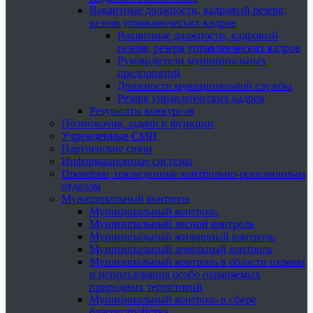
Вакантные должности, кадровый резерв,
резерв управленческих кадров
Вакантные должности, кадровый
резерв, резерв управленческих кадров
Руководители муниципальных
предприятий
Должности муниципальной службы
Резерв управленческих кадров
Результаты конкурсов
Полномочия, задачи и функции
Учрежденные СМИ
Партнерские связи
Информационные системы
Проверки, проведенные контрольно-ревизионным
отделом
Муниципальный контроль
Муниципальный контроль
Муниципальный лесной контроль
Муниципальный жилищный контроль
Муниципальный земельный контроль
Муниципальный контроль в области охраны
и использования особо охраняемых
природных территорий
Муниципальный контроль в сфере
благоустройства