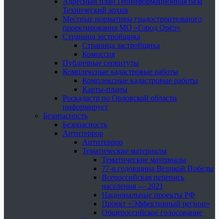
Адресный план Геоинформационная база
Технический архив
Местные нормативы градостроительного
проектирования МО «Город Орёл»
Страница застройщика
Страница застройщика
Комиссия
Публичные сервитуты
Комплексные кадастровые работы
Комплексные кадастровые работы
Карты-планы
Роскадастр по Орловской области
информирует
Безопасность
Безопасность
Антитеррор
Антитеррор
Тематические материалы
Тематические материалы
77-я годовщина Великой Победы
Всероссийская перепись
населения — 2021
Национальные проекты РФ
Проект «Эффективный регион»
Общероссийское голосование