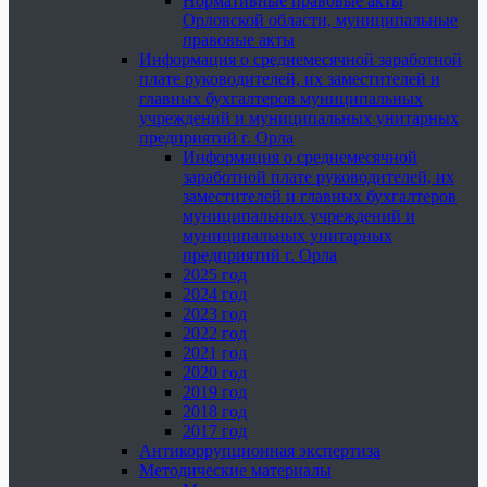
Нормативные правовые акты
Орловской области, муниципальные
правовые акты
Информация о среднемесячной заработной
плате руководителей, их заместителей и
главных бухгалтеров муниципальных
учреждений и муниципальных унитарных
предприятий г. Орла
Информация о среднемесячной
заработной плате руководителей, их
заместителей и главных бухгалтеров
муниципальных учреждений и
муниципальных унитарных
предприятий г. Орла
2025 год
2024 год
2023 год
2022 год
2021 год
2020 год
2019 год
2018 год
2017 год
Антикоррупционная экспертиза
Методические материалы