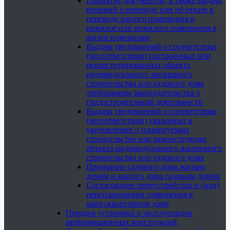
Принятие документов, а также выдача
решений о переводе или об отказе в
переводе жилого помещения в
нежилое или нежилого помещения в
жилое помещение
Выдача уведомлений о соответствии
(несоответствии) построенных или
реконструированных объекта
индивидуального жилищного
строительства или садового дома
требованиям законодательства о
градостроительной деятельности
Выдача уведомлений о соответствии
(несоответствии) указанных в
уведомлении о планируемых
строительстве или реконструкции
объекта индивидуального жилищного
строительства или садового дома
Признание садового дома жилым
домом и жилого дома садовым домом
Согласование переустройства и (или)
перепланировки помещения в
многоквартирном доме
Порядок установки и эксплуатации
информационных конструкций