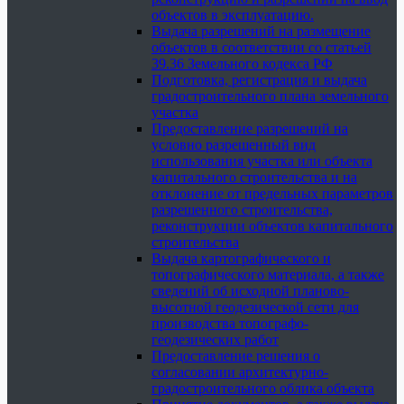
объектов в эксплуатацию.
Выдача разрешений на размещение
объектов в соответствии со статьей
39.36 Земельного кодекса РФ
Подготовка, регистрация и выдача
градостроительного плана земельного
участка
Предоставление разрешений на
условно разрешенный вид
использования участка или объекта
капитального строительства и на
отклонение от предельных параметров
разрешенного строительства,
реконструкции объектов капитального
строительства
Выдача картографического и
топографического материала, а также
сведений об исходной планово-
высотной геодезической сети для
производства топографо-
геодезических работ
Предоставление решения о
согласовании архитектурно-
градостроительного облика объекта