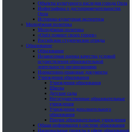
Объекты культурного наследия города Орла
Инфографика о достопримечательностях
Орла
Историко-культурная экспертиза
Молодёжная политика
Молодёжная политика
«Орёл помнит своих героев»
Российские студенческие отряды
Образование
Образование
Независимая оценка качества условий
осуществления образовательной
деятельности организациями
Нормативно-правовые документы
Учреждения образования
Учреждения образования
Школы
Детские сады
Негосударственные образовательные
учреждения
Учреждения дополнительного
образования
Прочие образовательные учреждения
Общая информация о системе образования
Национальные проекты в сфере образования