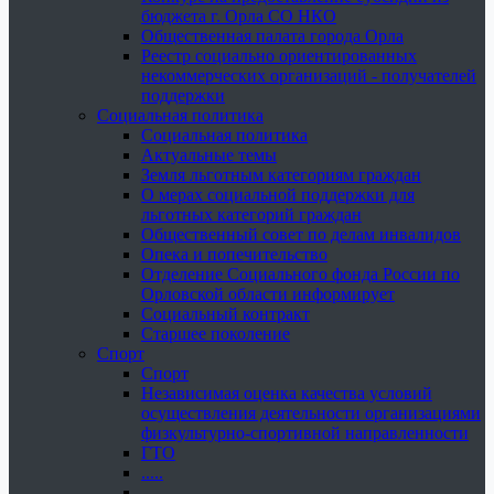
бюджета г. Орла СО НКО
Общественная палата города Орла
Реестр социально ориентированных
некоммерческих организаций - получателей
поддержки
Социальная политика
Социальная политика
Актуальные темы
Земля льготным категориям граждан
О мерах социальной поддержки для
льготных категорий граждан
Общественный совет по делам инвалидов
Опека и попечительство
Отделение Социального фонда России по
Орловской области информирует
Социальный контракт
Старшее поколение
Спорт
Спорт
Независимая оценка качества условий
осуществления деятельности организациями
физкультурно-спортивной направленности
ГТО
.....
......