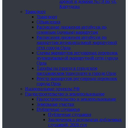
ареной и домами №7,9 по ул.
Картукова
Транспорт
Транспорт
Объявления
Расписание движения автобусов по
сезонным (дачным) маршрутам
Расписания движения автобусов по
маршрутам муниципальной маршрутной
сети города Орла
Схемы маршрутов регулярных перевозок
муниципальной маршрутной сети города
Орла
Тарифы на проезд в городском
пассажирском транспорте в городе Орле
Реестр маршрутов регулярных перевозок
города Орла
Национальные проекты РФ
Градостроительство и землепользование
Градостроительство и землепользование
Земельные участки
Публичные слушания
Публичные слушания
Заключения о результатах публичных
слушаний, 2026 год