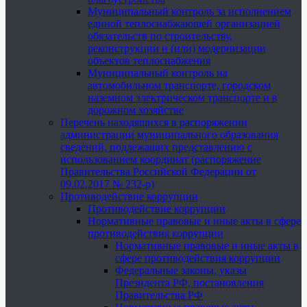
Муниципальный контроль за исполнением
единой теплоснабжающей организацией
обязательств по строительству,
реконструкции и (или) модернизации
объектов теплоснабжения
Муниципальный контроль на
автомобильном транспорте, городском
наземном электрическом транспорте и в
дорожном хозяйстве
Перечень находящихся в распоряжении
администрации муниципального образования
сведений, подлежащих представлению с
использованием координат (распоряжение
Правительства Российской Федерации от
09.02.2017 № 232-р)
Противодействие коррупции
Противодействие коррупции
Нормативные правовые и иные акты в сфере
противодействия коррупции
Нормативные правовые и иные акты в
сфере противодействия коррупции
Федеральные законы, указы
Президента РФ, постановления
Правительства РФ