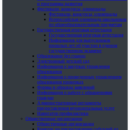
и программы развития
Фестивали, конкурсы, олимпиады
Фестивали, конкурсы, олимпиады
Всероссийская олимпиада школьников
по общеобразовательным предметам
Государственная итоговая аттестация
Государственная итоговая аттестация
Информация для выпускников
прошлых лет об участии в едином
государственном экзамене
Образование без границ
Электронный детский сад
Информация о закупках управления
образования
Информация о проведенных управлением
образования проверках
Формы и образцы заявлений
Информация о работе с обращениями
граждан
Административные регламенты
предоставления муниципальных услуг
Навигатор профилактики
Общественные организации
Общественные организации
Конкурс на предоставление субсидий из