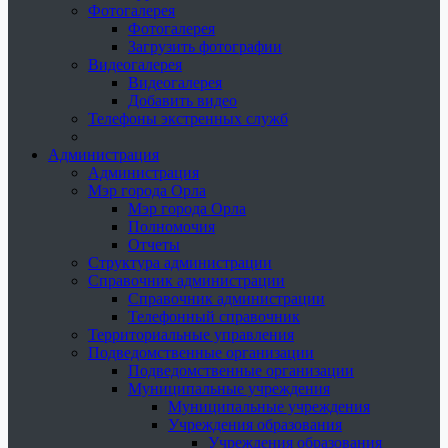
Фотогалерея
Фотогалерея
Загрузить фотографии
Видеогалерея
Видеогалерея
Добавить видео
Телефоны экстренных служб
Администрация
Администрация
Мэр города Орла
Мэр города Орла
Полномочия
Отчеты
Структура администрации
Справочник администрации
Справочник администрации
Телефонный справочник
Территориальные управления
Подведомственные организации
Подведомственные организации
Муниципальные учреждения
Муниципальные учреждения
Учреждения образования
Учреждения образования