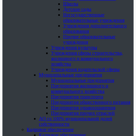
Школы
Детские сады
Негосударственные
образовательные учреждения
Учреждения дополнительного
образования
Прочие образовательные
учреждения
Учреждения культуры
Учреждения сферы строительства,
жилищного и коммунального
хозяйства
Учреждения издательской сферы
Муниципальные предприятия
Муниципальные предприятия
Предприятия жилищного и
коммунального хозяйства
Предприятия транспорта
Предприятия общественного питания
Предприятия здравоохранения
Предприятия прочих отраслей
АО со 100% муниципальной долей
собственности
Кадровое обеспечение
Кадровое обеспечение