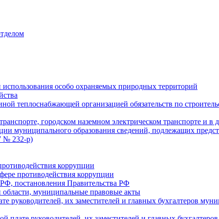
отделом
 использования особо охраняемых природных территорий
йства
ой теплоснабжающей организацией обязательств по строительс
ранспорте, городском наземном электрическом транспорте и в 
ции муниципального образования сведений, подлежащих предст
 № 232-р)
противодействия коррупции
фере противодействия коррупции
 РФ, постановления Правительства РФ
 области, муниципальные правовые акты
ате руководителей, их заместителей и главных бухгалтеров м
ой плате руководителей, их заместителей и главных бухгалте