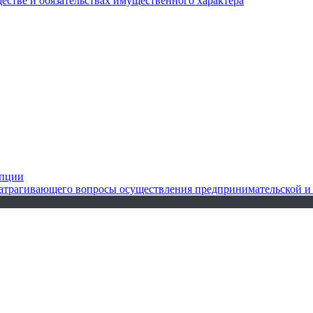
ществе и обязательствах имущественного характера
упции
 затрагивающего вопросы осуществления предпринимательской и