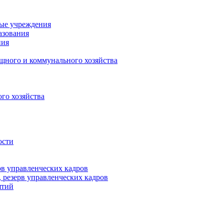
ные учреждения
азования
ния
щного и коммунального хозяйства
го хозяйства
ости
рв управленческих кадров
 резерв управленческих кадров
ятий