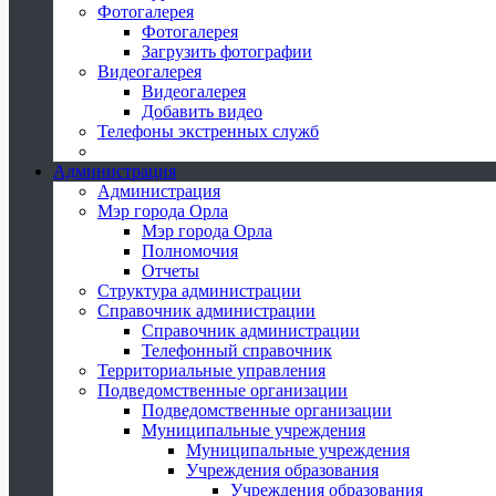
Фотогалерея
Фотогалерея
Загрузить фотографии
Видеогалерея
Видеогалерея
Добавить видео
Телефоны экстренных служб
Администрация
Администрация
Мэр города Орла
Мэр города Орла
Полномочия
Отчеты
Структура администрации
Справочник администрации
Справочник администрации
Телефонный справочник
Территориальные управления
Подведомственные организации
Подведомственные организации
Муниципальные учреждения
Муниципальные учреждения
Учреждения образования
Учреждения образования