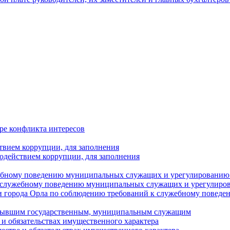
ре конфликта интересов
твием коррупции, для заполнения
одействием коррупции, для заполнения
ебному поведению муниципальных служащих и урегулированию 
 служебному поведению муниципальных служащих и урегулиро
 города Орла по соблюдению требований к служебному повед
с бывшим государственным, муниципальным служащим
е и обязательствах имущественного характера