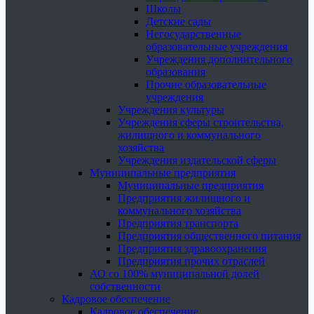
Школы
Детские сады
Негосударственные
образовательные учреждения
Учреждения дополнительного
образования
Прочие образовательные
учреждения
Учреждения культуры
Учреждения сферы строительства,
жилищного и коммунального
хозяйства
Учреждения издательской сферы
Муниципальные предприятия
Муниципальные предприятия
Предприятия жилищного и
коммунального хозяйства
Предприятия транспорта
Предприятия общественного питания
Предприятия здравоохранения
Предприятия прочих отраслей
АО со 100% муниципальной долей
собственности
Кадровое обеспечение
Кадровое обеспечение