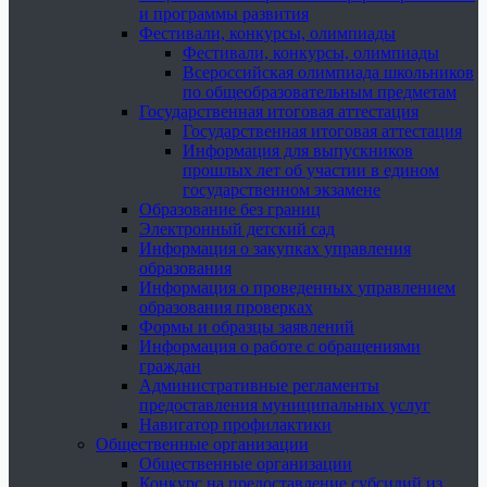
и программы развития
Фестивали, конкурсы, олимпиады
Фестивали, конкурсы, олимпиады
Всероссийская олимпиада школьников
по общеобразовательным предметам
Государственная итоговая аттестация
Государственная итоговая аттестация
Информация для выпускников
прошлых лет об участии в едином
государственном экзамене
Образование без границ
Электронный детский сад
Информация о закупках управления
образования
Информация о проведенных управлением
образования проверках
Формы и образцы заявлений
Информация о работе с обращениями
граждан
Административные регламенты
предоставления муниципальных услуг
Навигатор профилактики
Общественные организации
Общественные организации
Конкурс на предоставление субсидий из