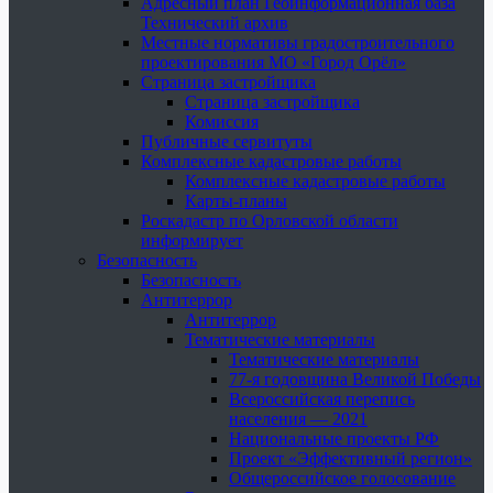
Адресный план Геоинформационная база
Технический архив
Местные нормативы градостроительного
проектирования МО «Город Орёл»
Страница застройщика
Страница застройщика
Комиссия
Публичные сервитуты
Комплексные кадастровые работы
Комплексные кадастровые работы
Карты-планы
Роскадастр по Орловской области
информирует
Безопасность
Безопасность
Антитеррор
Антитеррор
Тематические материалы
Тематические материалы
77-я годовщина Великой Победы
Всероссийская перепись
населения — 2021
Национальные проекты РФ
Проект «Эффективный регион»
Общероссийское голосование