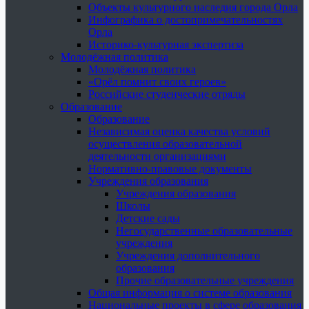
Объекты культурного наследия города Орла
Инфографика о достопримечательностях
Орла
Историко-культурная экспертиза
Молодёжная политика
Молодёжная политика
«Орёл помнит своих героев»
Российские студенческие отряды
Образование
Образование
Независимая оценка качества условий
осуществления образовательной
деятельности организациями
Нормативно-правовые документы
Учреждения образования
Учреждения образования
Школы
Детские сады
Негосударственные образовательные
учреждения
Учреждения дополнительного
образования
Прочие образовательные учреждения
Общая информация о системе образования
Национальные проекты в сфере образования