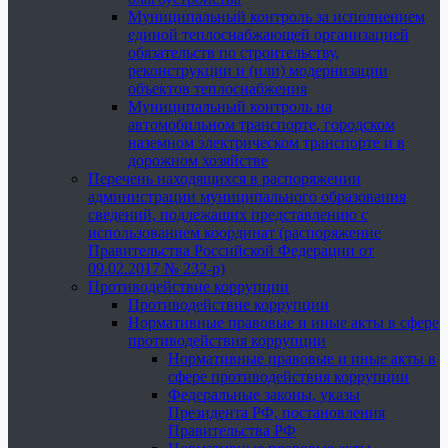
Муниципальный контроль за исполнением
единой теплоснабжающей организацией
обязательств по строительству,
реконструкции и (или) модернизации
объектов теплоснабжения
Муниципальный контроль на
автомобильном транспорте, городском
наземном электрическом транспорте и в
дорожном хозяйстве
Перечень находящихся в распоряжении
администрации муниципального образования
сведений, подлежащих представлению с
использованием координат (распоряжение
Правительства Российской Федерации от
09.02.2017 № 232-р)
Противодействие коррупции
Противодействие коррупции
Нормативные правовые и иные акты в сфере
противодействия коррупции
Нормативные правовые и иные акты в
сфере противодействия коррупции
Федеральные законы, указы
Президента РФ, постановления
Правительства РФ