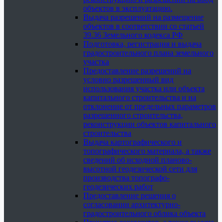
объектов в эксплуатацию.
Выдача разрешений на размещение
объектов в соответствии со статьей
39.36 Земельного кодекса РФ
Подготовка, регистрация и выдача
градостроительного плана земельного
участка
Предоставление разрешений на
условно разрешенный вид
использования участка или объекта
капитального строительства и на
отклонение от предельных параметров
разрешенного строительства,
реконструкции объектов капитального
строительства
Выдача картографического и
топографического материала, а также
сведений об исходной планово-
высотной геодезической сети для
производства топографо-
геодезических работ
Предоставление решения о
согласовании архитектурно-
градостроительного облика объекта