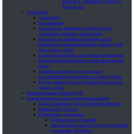
ареной и домами №7,9 по ул.
Картукова
Транспорт
Транспорт
Объявления
Расписание движения автобусов по
сезонным (дачным) маршрутам
Расписания движения автобусов по
маршрутам муниципальной маршрутной
сети города Орла
Схемы маршрутов регулярных перевозок
муниципальной маршрутной сети города
Орла
Тарифы на проезд в городском
пассажирском транспорте в городе Орле
Реестр маршрутов регулярных перевозок
города Орла
Национальные проекты РФ
Градостроительство и землепользование
Градостроительство и землепользование
Земельные участки
Публичные слушания
Публичные слушания
Заключения о результатах публичных
слушаний, 2026 год