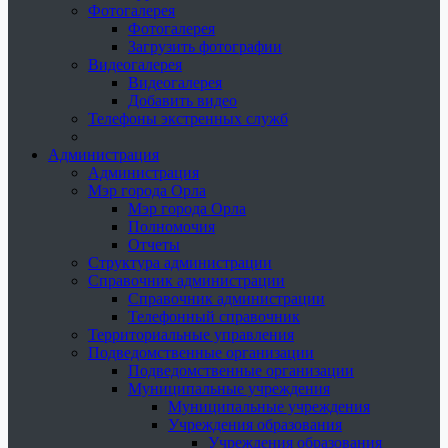
Фотогалерея
Фотогалерея
Загрузить фотографии
Видеогалерея
Видеогалерея
Добавить видео
Телефоны экстренных служб
Администрация
Администрация
Мэр города Орла
Мэр города Орла
Полномочия
Отчеты
Структура администрации
Справочник администрации
Справочник администрации
Телефонный справочник
Территориальные управления
Подведомственные организации
Подведомственные организации
Муниципальные учреждения
Муниципальные учреждения
Учреждения образования
Учреждения образования