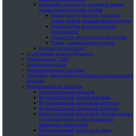
Вакантные должности, кадровый резерв,
резерв управленческих кадров
Вакантные должности, кадровый
резерв, резерв управленческих кадров
Руководители муниципальных
предприятий
Должности муниципальной службы
Резерв управленческих кадров
Результаты конкурсов
Полномочия, задачи и функции
Учрежденные СМИ
Партнерские связи
Информационные системы
Проверки, проведенные контрольно-ревизионным
отделом
Муниципальный контроль
Муниципальный контроль
Муниципальный лесной контроль
Муниципальный жилищный контроль
Муниципальный земельный контроль
Муниципальный контроль в области охраны
и использования особо охраняемых
природных территорий
Муниципальный контроль в сфере
благоустройства