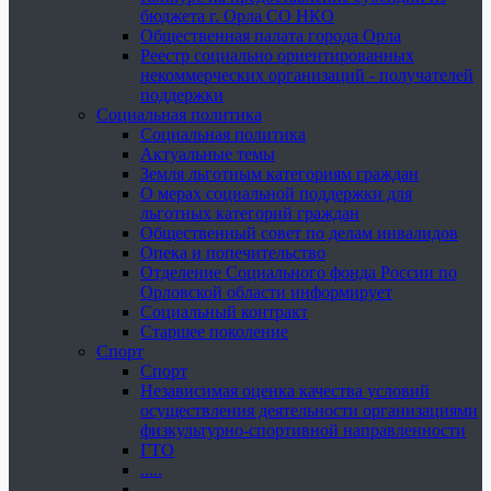
бюджета г. Орла СО НКО
Общественная палата города Орла
Реестр социально ориентированных
некоммерческих организаций - получателей
поддержки
Социальная политика
Социальная политика
Актуальные темы
Земля льготным категориям граждан
О мерах социальной поддержки для
льготных категорий граждан
Общественный совет по делам инвалидов
Опека и попечительство
Отделение Социального фонда России по
Орловской области информирует
Социальный контракт
Старшее поколение
Спорт
Спорт
Независимая оценка качества условий
осуществления деятельности организациями
физкультурно-спортивной направленности
ГТО
.....
......