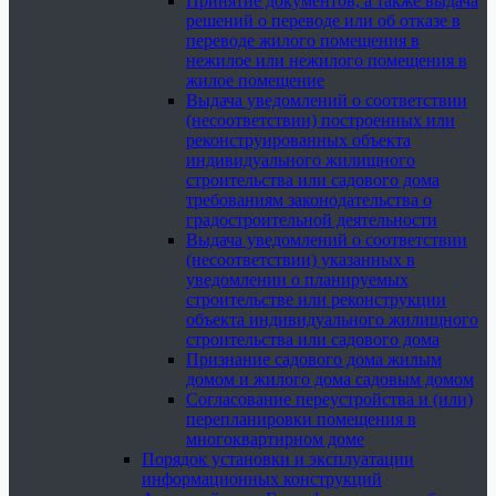
Принятие документов, а также выдача
решений о переводе или об отказе в
переводе жилого помещения в
нежилое или нежилого помещения в
жилое помещение
Выдача уведомлений о соответствии
(несоответствии) построенных или
реконструированных объекта
индивидуального жилищного
строительства или садового дома
требованиям законодательства о
градостроительной деятельности
Выдача уведомлений о соответствии
(несоответствии) указанных в
уведомлении о планируемых
строительстве или реконструкции
объекта индивидуального жилищного
строительства или садового дома
Признание садового дома жилым
домом и жилого дома садовым домом
Согласование переустройства и (или)
перепланировки помещения в
многоквартирном доме
Порядок установки и эксплуатации
информационных конструкций