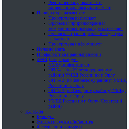
Реестр необорудованных и
запрещенных для купания мест
Прокуратура разъясняет
Прокуратура разъясняет
Орловская природоохранная
межрайонная прокуратура разъясняет
Орловская транспортная прокуратура
разъясняет
Прокуратура информирует
Полезно знать
Профилактика правонарушений
УМВД информирует
УМВД информирует
ОП № 1 (по Железнодорожному
району) УМВД России по г. Орлу
ОП № 2 (по Заводскому району) УМВД
России по г. Орлу
ОП № 3 (по Северному району) УМВД
России по г. Орлу
УМВД России по г. Орлу (Советский
район)
Культура
Культура
Жизнь городских библиотек
Фестивали и конкурсы