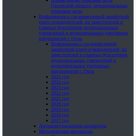
Нормативные правовые акты
Орловской области, муниципальные
правовые акты
Информация о среднемесячной заработной
плате руководителей, их заместителей и
главных бухгалтеров муниципальных
учреждений и муниципальных унитарных
предприятий г. Орла
Информация о среднемесячной
заработной плате руководителей, их
заместителей и главных бухгалтеров
муниципальных учреждений и
муниципальных унитарных
предприятий г. Орла
2025 год
2024 год
2023 год
2022 год
2021 год
2020 год
2019 год
2018 год
2017 год
Антикоррупционная экспертиза
Методические материалы