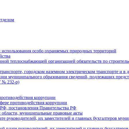
отделом
 использования особо охраняемых природных территорий
йства
ой теплоснабжающей организацией обязательств по строительс
ранспорте, городском наземном электрическом транспорте и в 
ции муниципального образования сведений, подлежащих предст
 № 232-р)
противодействия коррупции
фере противодействия коррупции
 РФ, постановления Правительства РФ
 области, муниципальные правовые акты
ате руководителей, их заместителей и главных бухгалтеров м
ой плате руководителей, их заместителей и главных бухгалте