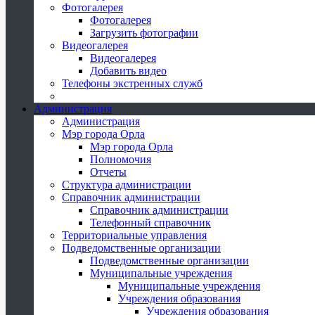
Фотогалерея
Фотогалерея
Загрузить фотографии
Видеогалерея
Видеогалерея
Добавить видео
Телефоны экстренных служб
Администрация
Администрация
Мэр города Орла
Мэр города Орла
Полномочия
Отчеты
Структура администрации
Справочник администрации
Справочник администрации
Телефонный справочник
Территориальные управления
Подведомственные организации
Подведомственные организации
Муниципальные учреждения
Муниципальные учреждения
Учреждения образования
Учреждения образования