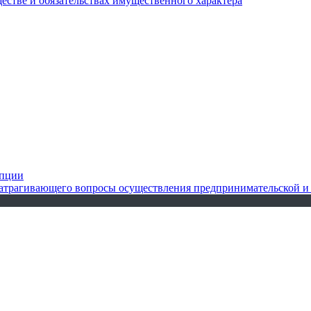
ществе и обязательствах имущественного характера
упции
 затрагивающего вопросы осуществления предпринимательской и