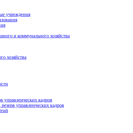
ные учреждения
азования
ния
щного и коммунального хозяйства
го хозяйства
ости
рв управленческих кадров
 резерв управленческих кадров
ятий