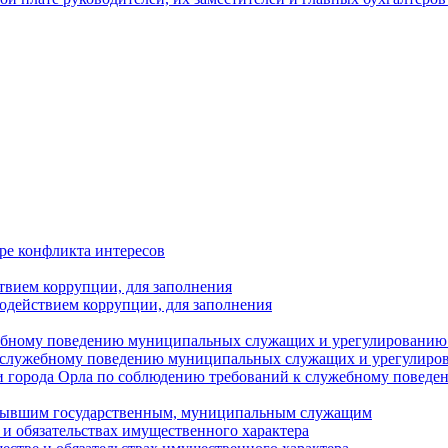
ре конфликта интересов
твием коррупции, для заполнения
одействием коррупции, для заполнения
ебному поведению муниципальных служащих и урегулированию 
 служебному поведению муниципальных служащих и урегулиро
 города Орла по соблюдению требований к служебному повед
с бывшим государственным, муниципальным служащим
е и обязательствах имущественного характера