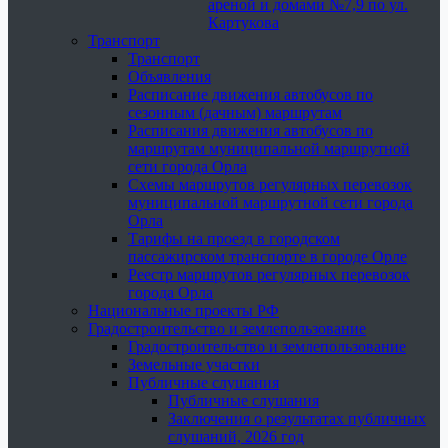
ареной и домами №7,9 по ул.
Картукова
Транспорт
Транспорт
Объявления
Расписание движения автобусов по
сезонным (дачным) маршрутам
Расписания движения автобусов по
маршрутам муниципальной маршрутной
сети города Орла
Схемы маршрутов регулярных перевозок
муниципальной маршрутной сети города
Орла
Тарифы на проезд в городском
пассажирском транспорте в городе Орле
Реестр маршрутов регулярных перевозок
города Орла
Национальные проекты РФ
Градостроительство и землепользование
Градостроительство и землепользование
Земельные участки
Публичные слушания
Публичные слушания
Заключения о результатах публичных
слушаний, 2026 год