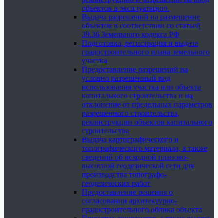
объектов в эксплуатацию.
Выдача разрешений на размещение
объектов в соответствии со статьей
39.36 Земельного кодекса РФ
Подготовка, регистрация и выдача
градостроительного плана земельного
участка
Предоставление разрешений на
условно разрешенный вид
использования участка или объекта
капитального строительства и на
отклонение от предельных параметров
разрешенного строительства,
реконструкции объектов капитального
строительства
Выдача картографического и
топографического материала, а также
сведений об исходной планово-
высотной геодезической сети для
производства топографо-
геодезических работ
Предоставление решения о
согласовании архитектурно-
градостроительного облика объекта