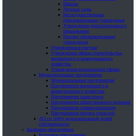
Школы
Детские сады
Негосударственные
образовательные учреждения
Учреждения дополнительного
образования
Прочие образовательные
учреждения
Учреждения культуры
Учреждения сферы строительства,
жилищного и коммунального
хозяйства
Учреждения издательской сферы
Муниципальные предприятия
Муниципальные предприятия
Предприятия жилищного и
коммунального хозяйства
Предприятия транспорта
Предприятия общественного питания
Предприятия здравоохранения
Предприятия прочих отраслей
АО со 100% муниципальной долей
собственности
Кадровое обеспечение
Кадровое обеспечение