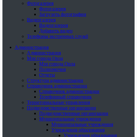
Фотогалерея
Фотогалерея
Загрузить фотографии
Видеогалерея
Видеогалерея
Добавить видео
Телефоны экстренных служб
Администрация
Администрация
Мэр города Орла
Мэр города Орла
Полномочия
Отчеты
Структура администрации
Справочник администрации
Справочник администрации
Телефонный справочник
Территориальные управления
Подведомственные организации
Подведомственные организации
Муниципальные учреждения
Муниципальные учреждения
Учреждения образования
Учреждения образования