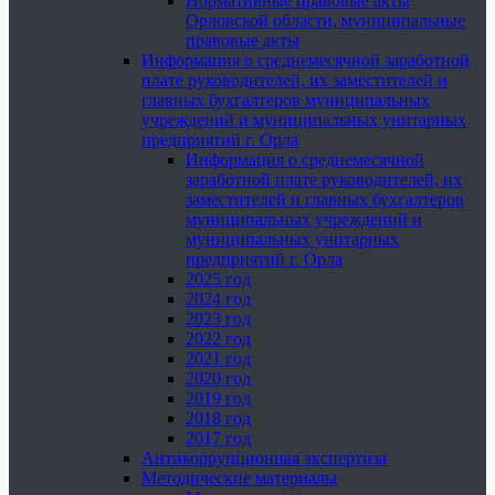
Нормативные правовые акты
Орловской области, муниципальные
правовые акты
Информация о среднемесячной заработной
плате руководителей, их заместителей и
главных бухгалтеров муниципальных
учреждений и муниципальных унитарных
предприятий г. Орла
Информация о среднемесячной
заработной плате руководителей, их
заместителей и главных бухгалтеров
муниципальных учреждений и
муниципальных унитарных
предприятий г. Орла
2025 год
2024 год
2023 год
2022 год
2021 год
2020 год
2019 год
2018 год
2017 год
Антикоррупционная экспертиза
Методические материалы