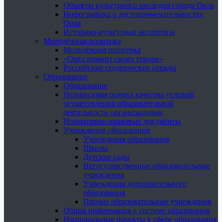
Объекты культурного наследия города Орла
Инфографика о достопримечательностях
Орла
Историко-культурная экспертиза
Молодёжная политика
Молодёжная политика
«Орёл помнит своих героев»
Российские студенческие отряды
Образование
Образование
Независимая оценка качества условий
осуществления образовательной
деятельности организациями
Нормативно-правовые документы
Учреждения образования
Учреждения образования
Школы
Детские сады
Негосударственные образовательные
учреждения
Учреждения дополнительного
образования
Прочие образовательные учреждения
Общая информация о системе образования
Национальные проекты в сфере образования