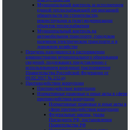
Муниципальный контроль за исполнением
единой теплоснабжающей организацией
обязательств по строительству,
реконструкции и (или) модернизации
объектов теплоснабжения
Муниципальный контроль на
автомобильном транспорте, городском
наземном электрическом транспорте и в
дорожном хозяйстве
Перечень находящихся в распоряжении
администрации муниципального образования
сведений, подлежащих представлению с
использованием координат (распоряжение
Правительства Российской Федерации от
09.02.2017 № 232-р)
Противодействие коррупции
Противодействие коррупции
Нормативные правовые и иные акты в сфере
противодействия коррупции
Нормативные правовые и иные акты в
сфере противодействия коррупции
Федеральные законы, указы
Президента РФ, постановления
Правительства РФ