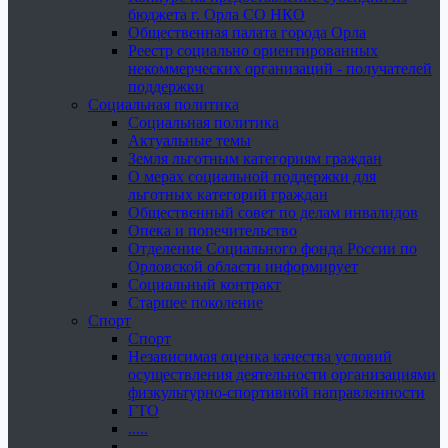
бюджета г. Орла СО НКО
Общественная палата города Орла
Реестр социально ориентированных
некоммерческих организаций - получателей
поддержки
Социальная политика
Социальная политика
Актуальные темы
Земля льготным категориям граждан
О мерах социальной поддержки для
льготных категорий граждан
Общественный совет по делам инвалидов
Опека и попечительство
Отделение Социального фонда России по
Орловской области информирует
Социальный контракт
Старшее поколение
Спорт
Спорт
Независимая оценка качества условий
осуществления деятельности организациями
физкультурно-спортивной направленности
ГТО
.....
......