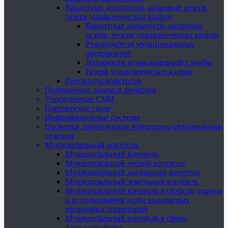
Вакантные должности, кадровый резерв,
резерв управленческих кадров
Вакантные должности, кадровый
резерв, резерв управленческих кадров
Руководители муниципальных
предприятий
Должности муниципальной службы
Резерв управленческих кадров
Результаты конкурсов
Полномочия, задачи и функции
Учрежденные СМИ
Партнерские связи
Информационные системы
Проверки, проведенные контрольно-ревизионным
отделом
Муниципальный контроль
Муниципальный контроль
Муниципальный лесной контроль
Муниципальный жилищный контроль
Муниципальный земельный контроль
Муниципальный контроль в области охраны
и использования особо охраняемых
природных территорий
Муниципальный контроль в сфере
благоустройства