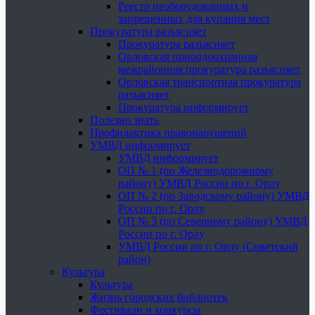
Реестр необорудованных и
запрещенных для купания мест
Прокуратура разъясняет
Прокуратура разъясняет
Орловская природоохранная
межрайонная прокуратура разъясняет
Орловская транспортная прокуратура
разъясняет
Прокуратура информирует
Полезно знать
Профилактика правонарушений
УМВД информирует
УМВД информирует
ОП № 1 (по Железнодорожному
району) УМВД России по г. Орлу
ОП № 2 (по Заводскому району) УМВД
России по г. Орлу
ОП № 3 (по Северному району) УМВД
России по г. Орлу
УМВД России по г. Орлу (Советский
район)
Культура
Культура
Жизнь городских библиотек
Фестивали и конкурсы