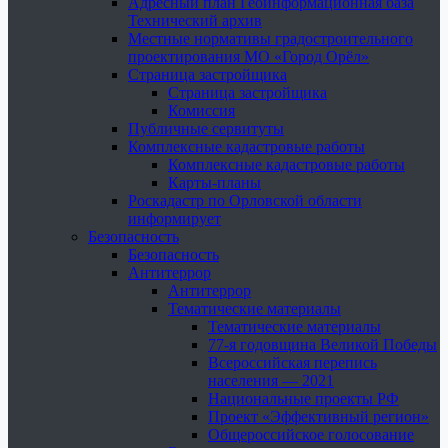
Адресный план Геоинформационная база
Технический архив
Местные нормативы градостроительного
проектирования МО «Город Орёл»
Страница застройщика
Страница застройщика
Комиссия
Публичные сервитуты
Комплексные кадастровые работы
Комплексные кадастровые работы
Карты-планы
Роскадастр по Орловской области
информирует
Безопасность
Безопасность
Антитеррор
Антитеррор
Тематические материалы
Тематические материалы
77-я годовщина Великой Победы
Всероссийская перепись
населения — 2021
Национальные проекты РФ
Проект «Эффективный регион»
Общероссийское голосование