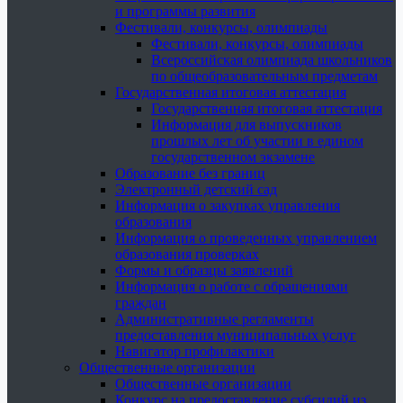
и программы развития
Фестивали, конкурсы, олимпиады
Фестивали, конкурсы, олимпиады
Всероссийская олимпиада школьников
по общеобразовательным предметам
Государственная итоговая аттестация
Государственная итоговая аттестация
Информация для выпускников
прошлых лет об участии в едином
государственном экзамене
Образование без границ
Электронный детский сад
Информация о закупках управления
образования
Информация о проведенных управлением
образования проверках
Формы и образцы заявлений
Информация о работе с обращениями
граждан
Административные регламенты
предоставления муниципальных услуг
Навигатор профилактики
Общественные организации
Общественные организации
Конкурс на предоставление субсидий из