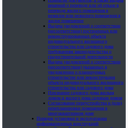
Принятие документов, а также выдача
решений о переводе или об отказе в
переводе жилого помещения в
нежилое или нежилого помещения в
жилое помещение
Выдача уведомлений о соответствии
(несоответствии) построенных или
реконструированных объекта
индивидуального жилищного
строительства или садового дома
требованиям законодательства о
градостроительной деятельности
Выдача уведомлений о соответствии
(несоответствии) указанных в
уведомлении о планируемых
строительстве или реконструкции
объекта индивидуального жилищного
строительства или садового дома
Признание садового дома жилым
домом и жилого дома садовым домом
Согласование переустройства и (или)
перепланировки помещения в
многоквартирном доме
Порядок установки и эксплуатации
информационных конструкций