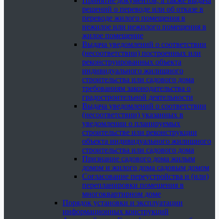
Принятие документов, а также выдача
решений о переводе или об отказе в
переводе жилого помещения в
нежилое или нежилого помещения в
жилое помещение
Выдача уведомлений о соответствии
(несоответствии) построенных или
реконструированных объекта
индивидуального жилищного
строительства или садового дома
требованиям законодательства о
градостроительной деятельности
Выдача уведомлений о соответствии
(несоответствии) указанных в
уведомлении о планируемых
строительстве или реконструкции
объекта индивидуального жилищного
строительства или садового дома
Признание садового дома жилым
домом и жилого дома садовым домом
Согласование переустройства и (или)
перепланировки помещения в
многоквартирном доме
Порядок установки и эксплуатации
информационных конструкций