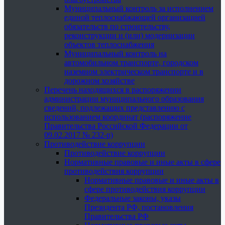
Муниципальный контроль за исполнением
единой теплоснабжающей организацией
обязательств по строительству,
реконструкции и (или) модернизации
объектов теплоснабжения
Муниципальный контроль на
автомобильном транспорте, городском
наземном электрическом транспорте и в
дорожном хозяйстве
Перечень находящихся в распоряжении
администрации муниципального образования
сведений, подлежащих представлению с
использованием координат (распоряжение
Правительства Российской Федерации от
09.02.2017 № 232-р)
Противодействие коррупции
Противодействие коррупции
Нормативные правовые и иные акты в сфере
противодействия коррупции
Нормативные правовые и иные акты в
сфере противодействия коррупции
Федеральные законы, указы
Президента РФ, постановления
Правительства РФ