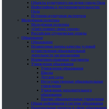
Объекты культурного наследия города Орла
Инфографика о достопримечательностях
Орла
Историко-культурная экспертиза
Молодёжная политика
Молодёжная политика
«Орёл помнит своих героев»
Российские студенческие отряды
Образование
Образование
Независимая оценка качества условий
осуществления образовательной
деятельности организациями
Нормативно-правовые документы
Учреждения образования
Учреждения образования
Школы
Детские сады
Негосударственные образовательные
учреждения
Учреждения дополнительного
образования
Прочие образовательные учреждения
Общая информация о системе образования
Национальные проекты в сфере образования