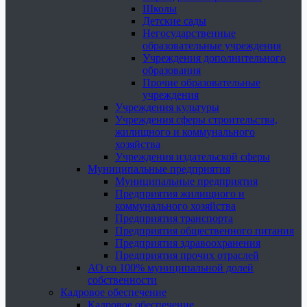
Школы
Детские сады
Негосударственные
образовательные учреждения
Учреждения дополнительного
образования
Прочие образовательные
учреждения
Учреждения культуры
Учреждения сферы строительства,
жилищного и коммунального
хозяйства
Учреждения издательской сферы
Муниципальные предприятия
Муниципальные предприятия
Предприятия жилищного и
коммунального хозяйства
Предприятия транспорта
Предприятия общественного питания
Предприятия здравоохранения
Предприятия прочих отраслей
АО со 100% муниципальной долей
собственности
Кадровое обеспечение
Кадровое обеспечение