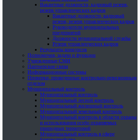
Вакантные должности, кадровый резерв,
резерв управленческих кадров
Вакантные должности, кадровый
резерв, резерв управленческих кадров
Руководители муниципальных
предприятий
Должности муниципальной службы
Резерв управленческих кадров
Результаты конкурсов
Полномочия, задачи и функции
Учрежденные СМИ
Партнерские связи
Информационные системы
Проверки, проведенные контрольно-ревизионным
отделом
Муниципальный контроль
Муниципальный контроль
Муниципальный лесной контроль
Муниципальный жилищный контроль
Муниципальный земельный контроль
Муниципальный контроль в области охраны
и использования особо охраняемых
природных территорий
Муниципальный контроль в сфере
благоустройства