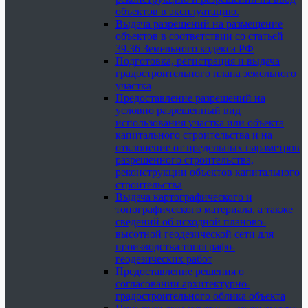
объектов в эксплуатацию.
Выдача разрешений на размещение
объектов в соответствии со статьей
39.36 Земельного кодекса РФ
Подготовка, регистрация и выдача
градостроительного плана земельного
участка
Предоставление разрешений на
условно разрешенный вид
использования участка или объекта
капитального строительства и на
отклонение от предельных параметров
разрешенного строительства,
реконструкции объектов капитального
строительства
Выдача картографического и
топографического материала, а также
сведений об исходной планово-
высотной геодезической сети для
производства топографо-
геодезических работ
Предоставление решения о
согласовании архитектурно-
градостроительного облика объекта