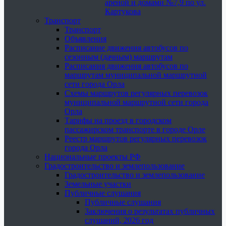
ареной и домами №7,9 по ул.
Картукова
Транспорт
Транспорт
Объявления
Расписание движения автобусов по
сезонным (дачным) маршрутам
Расписания движения автобусов по
маршрутам муниципальной маршрутной
сети города Орла
Схемы маршрутов регулярных перевозок
муниципальной маршрутной сети города
Орла
Тарифы на проезд в городском
пассажирском транспорте в городе Орле
Реестр маршрутов регулярных перевозок
города Орла
Национальные проекты РФ
Градостроительство и землепользование
Градостроительство и землепользование
Земельные участки
Публичные слушания
Публичные слушания
Заключения о результатах публичных
слушаний, 2026 год