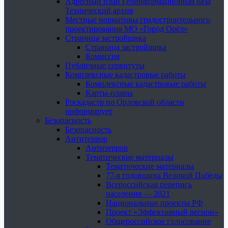
Адресный план Геоинформационная база
Технический архив
Местные нормативы градостроительного
проектирования МО «Город Орёл»
Страница застройщика
Страница застройщика
Комиссия
Публичные сервитуты
Комплексные кадастровые работы
Комплексные кадастровые работы
Карты-планы
Роскадастр по Орловской области
информирует
Безопасность
Безопасность
Антитеррор
Антитеррор
Тематические материалы
Тематические материалы
77-я годовщина Великой Победы
Всероссийская перепись
населения — 2021
Национальные проекты РФ
Проект «Эффективный регион»
Общероссийское голосование