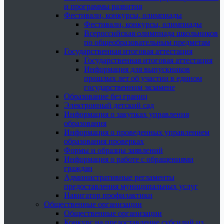
и программы развития
Фестивали, конкурсы, олимпиады
Фестивали, конкурсы, олимпиады
Всероссийская олимпиада школьников
по общеобразовательным предметам
Государственная итоговая аттестация
Государственная итоговая аттестация
Информация для выпускников
прошлых лет об участии в едином
государственном экзамене
Образование без границ
Электронный детский сад
Информация о закупках управления
образования
Информация о проведенных управлением
образования проверках
Формы и образцы заявлений
Информация о работе с обращениями
граждан
Административные регламенты
предоставления муниципальных услуг
Навигатор профилактики
Общественные организации
Общественные организации
Конкурс на предоставление субсидий из