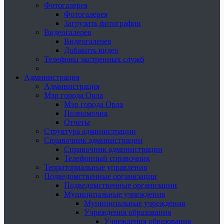
Фотогалерея
Фотогалерея
Загрузить фотографии
Видеогалерея
Видеогалерея
Добавить видео
Телефоны экстренных служб
Администрация
Администрация
Мэр города Орла
Мэр города Орла
Полномочия
Отчеты
Структура администрации
Справочник администрации
Справочник администрации
Телефонный справочник
Территориальные управления
Подведомственные организации
Подведомственные организации
Муниципальные учреждения
Муниципальные учреждения
Учреждения образования
Учреждения образования