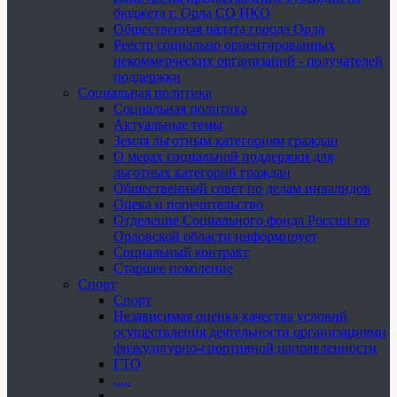
бюджета г. Орла СО НКО
Общественная палата города Орла
Реестр социально ориентированных
некоммерческих организаций - получателей
поддержки
Социальная политика
Социальная политика
Актуальные темы
Земля льготным категориям граждан
О мерах социальной поддержки для
льготных категорий граждан
Общественный совет по делам инвалидов
Опека и попечительство
Отделение Социального фонда России по
Орловской области информирует
Социальный контракт
Старшее поколение
Спорт
Спорт
Независимая оценка качества условий
осуществления деятельности организациями
физкультурно-спортивной направленности
ГТО
.....
......