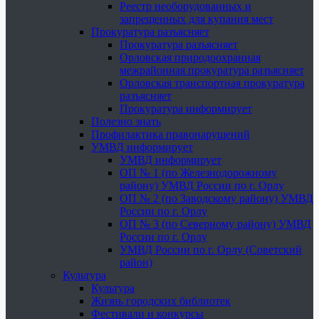
Реестр необорудованных и
запрещенных для купания мест
Прокуратура разъясняет
Прокуратура разъясняет
Орловская природоохранная
межрайонная прокуратура разъясняет
Орловская транспортная прокуратура
разъясняет
Прокуратура информирует
Полезно знать
Профилактика правонарушений
УМВД информирует
УМВД информирует
ОП № 1 (по Железнодорожному
району) УМВД России по г. Орлу
ОП № 2 (по Заводскому району) УМВД
России по г. Орлу
ОП № 3 (по Северному району) УМВД
России по г. Орлу
УМВД России по г. Орлу (Советский
район)
Культура
Культура
Жизнь городских библиотек
Фестивали и конкурсы