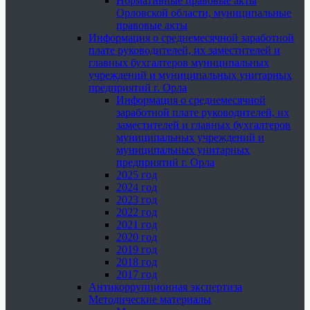
Нормативные правовые акты
Орловской области, муниципальные
правовые акты
Информация о среднемесячной заработной
плате руководителей, их заместителей и
главных бухгалтеров муниципальных
учреждений и муниципальных унитарных
предприятий г. Орла
Информация о среднемесячной
заработной плате руководителей, их
заместителей и главных бухгалтеров
муниципальных учреждений и
муниципальных унитарных
предприятий г. Орла
2025 год
2024 год
2023 год
2022 год
2021 год
2020 год
2019 год
2018 год
2017 год
Антикоррупционная экспертиза
Методические материалы