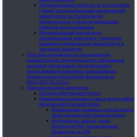
Муниципальный контроль за исполнением
единой теплоснабжающей организацией
обязательств по строительству,
реконструкции и (или) модернизации
объектов теплоснабжения
Муниципальный контроль на
автомобильном транспорте, городском
наземном электрическом транспорте и в
дорожном хозяйстве
Перечень находящихся в распоряжении
администрации муниципального образования
сведений, подлежащих представлению с
использованием координат (распоряжение
Правительства Российской Федерации от
09.02.2017 № 232-р)
Противодействие коррупции
Противодействие коррупции
Нормативные правовые и иные акты в сфере
противодействия коррупции
Нормативные правовые и иные акты в
сфере противодействия коррупции
Федеральные законы, указы
Президента РФ, постановления
Правительства РФ