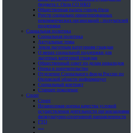
бюджета г. Орла СО НКО
Общественная палата города Орла
Реестр социально ориентированных
некоммерческих организаций - получателей
поддержки
Социальная политика
Социальная политика
Актуальные темы
Земля льготным категориям граждан
О мерах социальной поддержки для
льготных категорий граждан
Общественный совет по делам инвалидов
Опека и попечительство
Отделение Социального фонда России по
Орловской области информирует
Социальный контракт
Старшее поколение
Спорт
Спорт
Независимая оценка качества условий
осуществления деятельности организациями
физкультурно-спортивной направленности
ГТО
.....
......