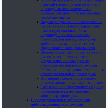
Принятие документов, а также выдача
решений о переводе или об отказе в
переводе жилого помещения в
нежилое или нежилого помещения в
жилое помещение
Выдача уведомлений о соответствии
(несоответствии) построенных или
реконструированных объекта
индивидуального жилищного
строительства или садового дома
требованиям законодательства о
градостроительной деятельности
Выдача уведомлений о соответствии
(несоответствии) указанных в
уведомлении о планируемых
строительстве или реконструкции
объекта индивидуального жилищного
строительства или садового дома
Признание садового дома жилым
домом и жилого дома садовым домом
Согласование переустройства и (или)
перепланировки помещения в
многоквартирном доме
Порядок установки и эксплуатации
информационных конструкций