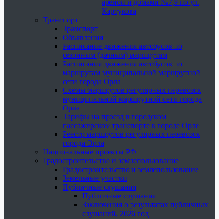
ареной и домами №7,9 по ул.
Картукова
Транспорт
Транспорт
Объявления
Расписание движения автобусов по
сезонным (дачным) маршрутам
Расписания движения автобусов по
маршрутам муниципальной маршрутной
сети города Орла
Схемы маршрутов регулярных перевозок
муниципальной маршрутной сети города
Орла
Тарифы на проезд в городском
пассажирском транспорте в городе Орле
Реестр маршрутов регулярных перевозок
города Орла
Национальные проекты РФ
Градостроительство и землепользование
Градостроительство и землепользование
Земельные участки
Публичные слушания
Публичные слушания
Заключения о результатах публичных
слушаний, 2026 год