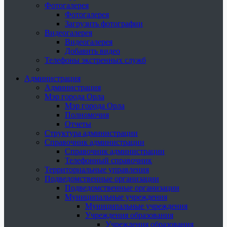
Фотогалерея
Фотогалерея
Загрузить фотографии
Видеогалерея
Видеогалерея
Добавить видео
Телефоны экстренных служб
Администрация
Администрация
Мэр города Орла
Мэр города Орла
Полномочия
Отчеты
Структура администрации
Справочник администрации
Справочник администрации
Телефонный справочник
Территориальные управления
Подведомственные организации
Подведомственные организации
Муниципальные учреждения
Муниципальные учреждения
Учреждения образования
Учреждения образования