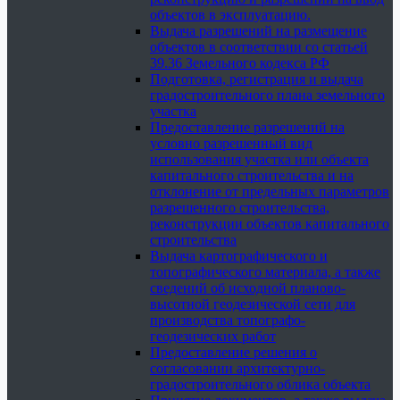
объектов в эксплуатацию.
Выдача разрешений на размещение
объектов в соответствии со статьей
39.36 Земельного кодекса РФ
Подготовка, регистрация и выдача
градостроительного плана земельного
участка
Предоставление разрешений на
условно разрешенный вид
использования участка или объекта
капитального строительства и на
отклонение от предельных параметров
разрешенного строительства,
реконструкции объектов капитального
строительства
Выдача картографического и
топографического материала, а также
сведений об исходной планово-
высотной геодезической сети для
производства топографо-
геодезических работ
Предоставление решения о
согласовании архитектурно-
градостроительного облика объекта