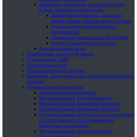
Вакантные должности, кадровый резерв,
резерв управленческих кадров
Вакантные должности, кадровый
резерв, резерв управленческих кадров
Руководители муниципальных
предприятий
Должности муниципальной службы
Резерв управленческих кадров
Результаты конкурсов
Полномочия, задачи и функции
Учрежденные СМИ
Партнерские связи
Информационные системы
Проверки, проведенные контрольно-ревизионным
отделом
Муниципальный контроль
Муниципальный контроль
Муниципальный лесной контроль
Муниципальный жилищный контроль
Муниципальный земельный контроль
Муниципальный контроль в области охраны
и использования особо охраняемых
природных территорий
Муниципальный контроль в сфере
благоустройства