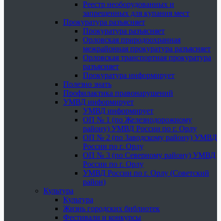
Реестр необорудованных и
запрещенных для купания мест
Прокуратура разъясняет
Прокуратура разъясняет
Орловская природоохранная
межрайонная прокуратура разъясняет
Орловская транспортная прокуратура
разъясняет
Прокуратура информирует
Полезно знать
Профилактика правонарушений
УМВД информирует
УМВД информирует
ОП № 1 (по Железнодорожному
району) УМВД России по г. Орлу
ОП № 2 (по Заводскому району) УМВД
России по г. Орлу
ОП № 3 (по Северному району) УМВД
России по г. Орлу
УМВД России по г. Орлу (Советский
район)
Культура
Культура
Жизнь городских библиотек
Фестивали и конкурсы