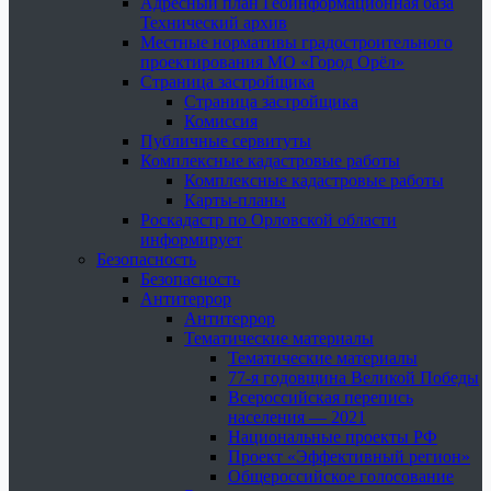
Адресный план Геоинформационная база
Технический архив
Местные нормативы градостроительного
проектирования МО «Город Орёл»
Страница застройщика
Страница застройщика
Комиссия
Публичные сервитуты
Комплексные кадастровые работы
Комплексные кадастровые работы
Карты-планы
Роскадастр по Орловской области
информирует
Безопасность
Безопасность
Антитеррор
Антитеррор
Тематические материалы
Тематические материалы
77-я годовщина Великой Победы
Всероссийская перепись
населения — 2021
Национальные проекты РФ
Проект «Эффективный регион»
Общероссийское голосование