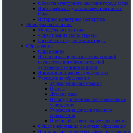
Объекты культурного наследия города Орла
Инфографика о достопримечательностях
Орла
Историко-культурная экспертиза
Молодёжная политика
Молодёжная политика
«Орёл помнит своих героев»
Российские студенческие отряды
Образование
Образование
Независимая оценка качества условий
осуществления образовательной
деятельности организациями
Нормативно-правовые документы
Учреждения образования
Учреждения образования
Школы
Детские сады
Негосударственные образовательные
учреждения
Учреждения дополнительного
образования
Прочие образовательные учреждения
Общая информация о системе образования
Национальные проекты в сфере образования