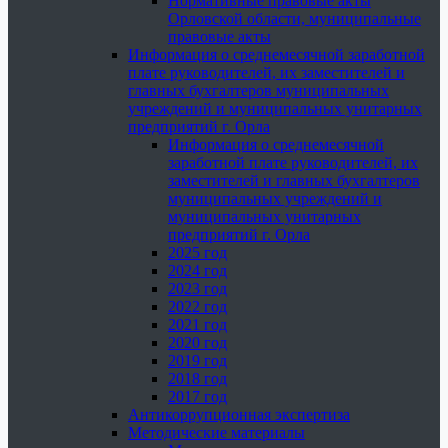
Нормативные правовые акты
Орловской области, муниципальные
правовые акты
Информация о среднемесячной заработной
плате руководителей, их заместителей и
главных бухгалтеров муниципальных
учреждений и муниципальных унитарных
предприятий г. Орла
Информация о среднемесячной
заработной плате руководителей, их
заместителей и главных бухгалтеров
муниципальных учреждений и
муниципальных унитарных
предприятий г. Орла
2025 год
2024 год
2023 год
2022 год
2021 год
2020 год
2019 год
2018 год
2017 год
Антикоррупционная экспертиза
Методические материалы