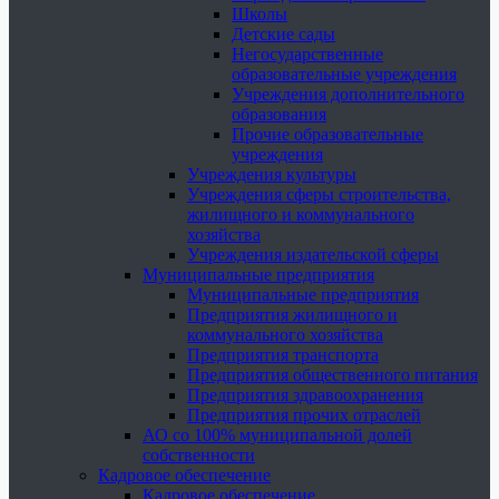
Школы
Детские сады
Негосударственные
образовательные учреждения
Учреждения дополнительного
образования
Прочие образовательные
учреждения
Учреждения культуры
Учреждения сферы строительства,
жилищного и коммунального
хозяйства
Учреждения издательской сферы
Муниципальные предприятия
Муниципальные предприятия
Предприятия жилищного и
коммунального хозяйства
Предприятия транспорта
Предприятия общественного питания
Предприятия здравоохранения
Предприятия прочих отраслей
АО со 100% муниципальной долей
собственности
Кадровое обеспечение
Кадровое обеспечение