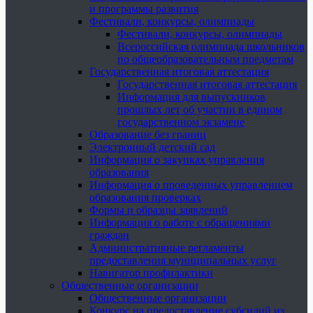
и программы развития
Фестивали, конкурсы, олимпиады
Фестивали, конкурсы, олимпиады
Всероссийская олимпиада школьников
по общеобразовательным предметам
Государственная итоговая аттестация
Государственная итоговая аттестация
Информация для выпускников
прошлых лет об участии в едином
государственном экзамене
Образование без границ
Электронный детский сад
Информация о закупках управления
образования
Информация о проведенных управлением
образования проверках
Формы и образцы заявлений
Информация о работе с обращениями
граждан
Административные регламенты
предоставления муниципальных услуг
Навигатор профилактики
Общественные организации
Общественные организации
Конкурс на предоставление субсидий из