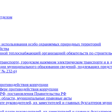
отделом
 использования особо охраняемых природных территорий
йства
ой теплоснабжающей организацией обязательств по строительс
ранспорте, городском наземном электрическом транспорте и в 
ции муниципального образования сведений, подлежащих предст
 № 232-р)
противодействия коррупции
фере противодействия коррупции
 РФ, постановления Правительства РФ
 области, муниципальные правовые акты
ате руководителей, их заместителей и главных бухгалтеров м
ой плате руководителей, их заместителей и главных бухгалте