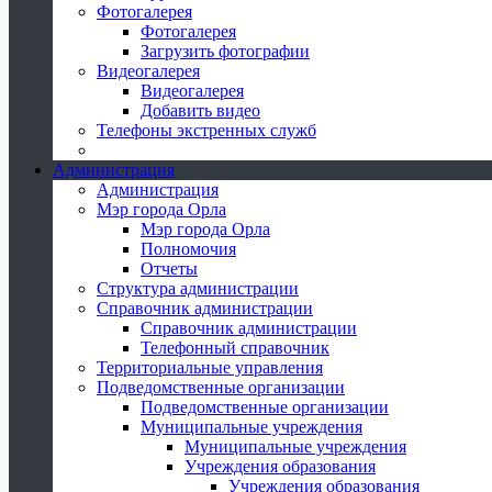
Фотогалерея
Фотогалерея
Загрузить фотографии
Видеогалерея
Видеогалерея
Добавить видео
Телефоны экстренных служб
Администрация
Администрация
Мэр города Орла
Мэр города Орла
Полномочия
Отчеты
Структура администрации
Справочник администрации
Справочник администрации
Телефонный справочник
Территориальные управления
Подведомственные организации
Подведомственные организации
Муниципальные учреждения
Муниципальные учреждения
Учреждения образования
Учреждения образования