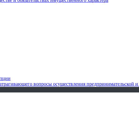
ществе и обязательствах имущественного характера
упции
 затрагивающего вопросы осуществления предпринимательской и