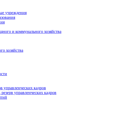
ные учреждения
азования
ния
щного и коммунального хозяйства
го хозяйства
ости
рв управленческих кадров
 резерв управленческих кадров
ятий