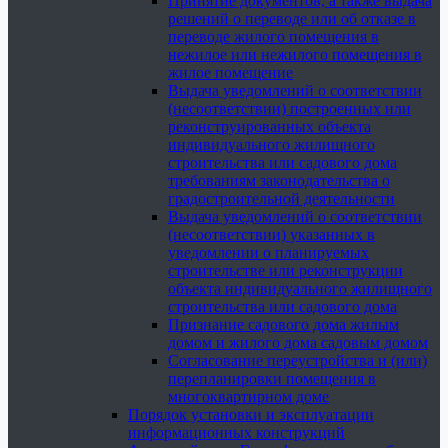
Принятие документов, а также выдача
решений о переводе или об отказе в
переводе жилого помещения в
нежилое или нежилого помещения в
жилое помещение
Выдача уведомлений о соответствии
(несоответствии) построенных или
реконструированных объекта
индивидуального жилищного
строительства или садового дома
требованиям законодательства о
градостроительной деятельности
Выдача уведомлений о соответствии
(несоответствии) указанных в
уведомлении о планируемых
строительстве или реконструкции
объекта индивидуального жилищного
строительства или садового дома
Признание садового дома жилым
домом и жилого дома садовым домом
Согласование переустройства и (или)
перепланировки помещения в
многоквартирном доме
Порядок установки и эксплуатации
информационных конструкций