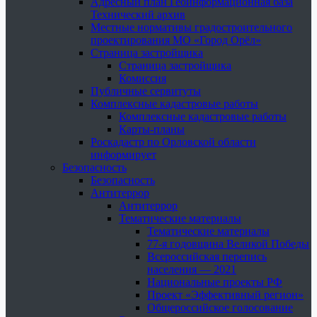
Адресный план Геоинформационная база
Технический архив
Местные нормативы градостроительного
проектирования МО «Город Орёл»
Страница застройщика
Страница застройщика
Комиссия
Публичные сервитуты
Комплексные кадастровые работы
Комплексные кадастровые работы
Карты-планы
Роскадастр по Орловской области
информирует
Безопасность
Безопасность
Антитеррор
Антитеррор
Тематические материалы
Тематические материалы
77-я годовщина Великой Победы
Всероссийская перепись
населения — 2021
Национальные проекты РФ
Проект «Эффективный регион»
Общероссийское голосование