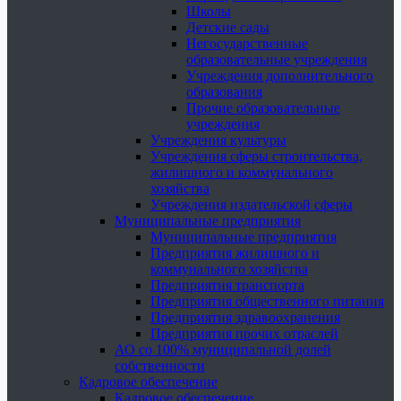
Школы
Детские сады
Негосударственные
образовательные учреждения
Учреждения дополнительного
образования
Прочие образовательные
учреждения
Учреждения культуры
Учреждения сферы строительства,
жилищного и коммунального
хозяйства
Учреждения издательской сферы
Муниципальные предприятия
Муниципальные предприятия
Предприятия жилищного и
коммунального хозяйства
Предприятия транспорта
Предприятия общественного питания
Предприятия здравоохранения
Предприятия прочих отраслей
АО со 100% муниципальной долей
собственности
Кадровое обеспечение
Кадровое обеспечение