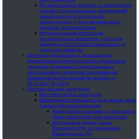
Муниципальный контроль за исполнением
единой теплоснабжающей организацией
обязательств по строительству,
реконструкции и (или) модернизации
объектов теплоснабжения
Муниципальный контроль на
автомобильном транспорте, городском
наземном электрическом транспорте и в
дорожном хозяйстве
Перечень находящихся в распоряжении
администрации муниципального образования
сведений, подлежащих представлению с
использованием координат (распоряжение
Правительства Российской Федерации от
09.02.2017 № 232-р)
Противодействие коррупции
Противодействие коррупции
Нормативные правовые и иные акты в сфере
противодействия коррупции
Нормативные правовые и иные акты в
сфере противодействия коррупции
Федеральные законы, указы
Президента РФ, постановления
Правительства РФ