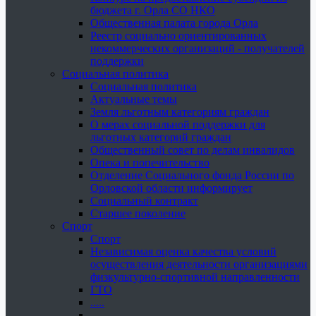
бюджета г. Орла СО НКО
Общественная палата города Орла
Реестр социально ориентированных
некоммерческих организаций - получателей
поддержки
Социальная политика
Социальная политика
Актуальные темы
Земля льготным категориям граждан
О мерах социальной поддержки для
льготных категорий граждан
Общественный совет по делам инвалидов
Опека и попечительство
Отделение Социального фонда России по
Орловской области информирует
Социальный контракт
Старшее поколение
Спорт
Спорт
Независимая оценка качества условий
осуществления деятельности организациями
физкультурно-спортивной направленности
ГТО
.....
......