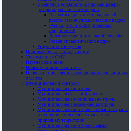
Вакантные должности, кадровый резерв,
резерв управленческих кадров
Вакантные должности, кадровый
резерв, резерв управленческих кадров
Руководители муниципальных
предприятий
Должности муниципальной службы
Резерв управленческих кадров
Результаты конкурсов
Полномочия, задачи и функции
Учрежденные СМИ
Партнерские связи
Информационные системы
Проверки, проведенные контрольно-ревизионным
отделом
Муниципальный контроль
Муниципальный контроль
Муниципальный лесной контроль
Муниципальный жилищный контроль
Муниципальный земельный контроль
Муниципальный контроль в области охраны
и использования особо охраняемых
природных территорий
Муниципальный контроль в сфере
благоустройства