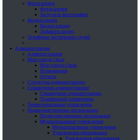
Фотогалерея
Фотогалерея
Загрузить фотографии
Видеогалерея
Видеогалерея
Добавить видео
Телефоны экстренных служб
Администрация
Администрация
Мэр города Орла
Мэр города Орла
Полномочия
Отчеты
Структура администрации
Справочник администрации
Справочник администрации
Телефонный справочник
Территориальные управления
Подведомственные организации
Подведомственные организации
Муниципальные учреждения
Муниципальные учреждения
Учреждения образования
Учреждения образования