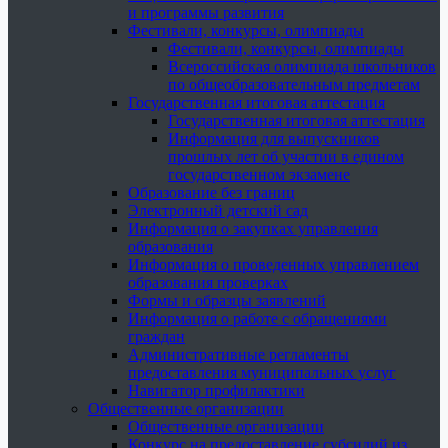
и программы развития
Фестивали, конкурсы, олимпиады
Фестивали, конкурсы, олимпиады
Всероссийская олимпиада школьников
по общеобразовательным предметам
Государственная итоговая аттестация
Государственная итоговая аттестация
Информация для выпускников
прошлых лет об участии в едином
государственном экзамене
Образование без границ
Электронный детский сад
Информация о закупках управления
образования
Информация о проведенных управлением
образования проверках
Формы и образцы заявлений
Информация о работе с обращениями
граждан
Административные регламенты
предоставления муниципальных услуг
Навигатор профилактики
Общественные организации
Общественные организации
Конкурс на предоставление субсидий из