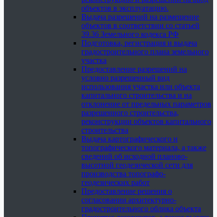
объектов в эксплуатацию.
Выдача разрешений на размещение
объектов в соответствии со статьей
39.36 Земельного кодекса РФ
Подготовка, регистрация и выдача
градостроительного плана земельного
участка
Предоставление разрешений на
условно разрешенный вид
использования участка или объекта
капитального строительства и на
отклонение от предельных параметров
разрешенного строительства,
реконструкции объектов капитального
строительства
Выдача картографического и
топографического материала, а также
сведений об исходной планово-
высотной геодезической сети для
производства топографо-
геодезических работ
Предоставление решения о
согласовании архитектурно-
градостроительного облика объекта