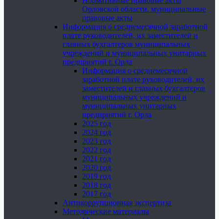
Нормативные правовые акты
Орловской области, муниципальные
правовые акты
Информация о среднемесячной заработной
плате руководителей, их заместителей и
главных бухгалтеров муниципальных
учреждений и муниципальных унитарных
предприятий г. Орла
Информация о среднемесячной
заработной плате руководителей, их
заместителей и главных бухгалтеров
муниципальных учреждений и
муниципальных унитарных
предприятий г. Орла
2025 год
2024 год
2023 год
2022 год
2021 год
2020 год
2019 год
2018 год
2017 год
Антикоррупционная экспертиза
Методические материалы