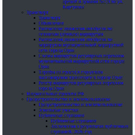
ареной и домами №7,9 по ул.
Картукова
Транспорт
Транспорт
Объявления
Расписание движения автобусов по
сезонным (дачным) маршрутам
Расписания движения автобусов по
маршрутам муниципальной маршрутной
сети города Орла
Схемы маршрутов регулярных перевозок
муниципальной маршрутной сети города
Орла
Тарифы на проезд в городском
пассажирском транспорте в городе Орле
Реестр маршрутов регулярных перевозок
города Орла
Национальные проекты РФ
Градостроительство и землепользование
Градостроительство и землепользование
Земельные участки
Публичные слушания
Публичные слушания
Заключения о результатах публичных
слушаний, 2026 год