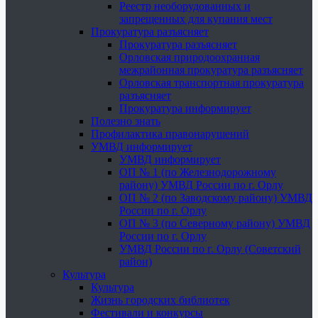
Реестр необорудованных и
запрещенных для купания мест
Прокуратура разъясняет
Прокуратура разъясняет
Орловская природоохранная
межрайонная прокуратура разъясняет
Орловская транспортная прокуратура
разъясняет
Прокуратура информирует
Полезно знать
Профилактика правонарушений
УМВД информирует
УМВД информирует
ОП № 1 (по Железнодорожному
району) УМВД России по г. Орлу
ОП № 2 (по Заводскому району) УМВД
России по г. Орлу
ОП № 3 (по Северному району) УМВД
России по г. Орлу
УМВД России по г. Орлу (Советский
район)
Культура
Культура
Жизнь городских библиотек
Фестивали и конкурсы