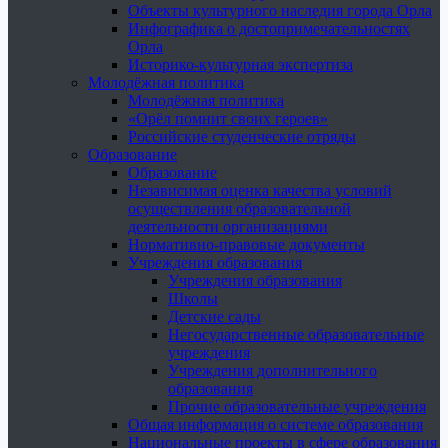
Объекты культурного наследия города Орла
Инфографика о достопримечательностях
Орла
Историко-культурная экспертиза
Молодёжная политика
Молодёжная политика
«Орёл помнит своих героев»
Российские студенческие отряды
Образование
Образование
Независимая оценка качества условий
осуществления образовательной
деятельности организациями
Нормативно-правовые документы
Учреждения образования
Учреждения образования
Школы
Детские сады
Негосударственные образовательные
учреждения
Учреждения дополнительного
образования
Прочие образовательные учреждения
Общая информация о системе образования
Национальные проекты в сфере образования