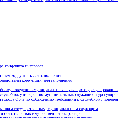
ре конфликта интересов
твием коррупции, для заполнения
одействием коррупции, для заполнения
ебному поведению муниципальных служащих и урегулированию 
 служебному поведению муниципальных служащих и урегулиро
 города Орла по соблюдению требований к служебному повед
с бывшим государственным, муниципальным служащим
е и обязательствах имущественного характера