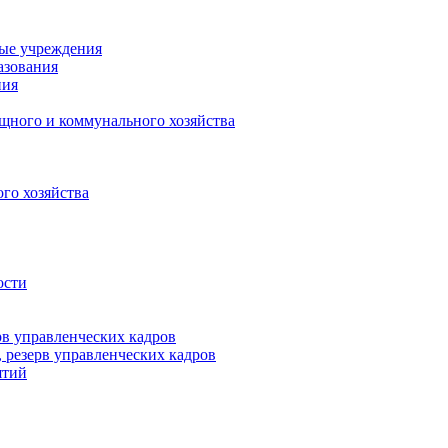
ные учреждения
азования
ния
щного и коммунального хозяйства
го хозяйства
ости
рв управленческих кадров
 резерв управленческих кадров
ятий