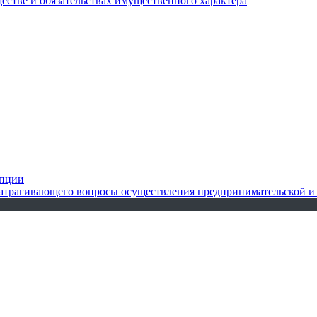
ществе и обязательствах имущественного характера
упции
 затрагивающего вопросы осуществления предпринимательской и