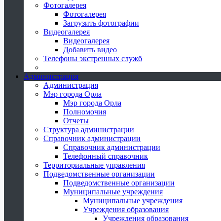
Фотогалерея
Фотогалерея
Загрузить фотографии
Видеогалерея
Видеогалерея
Добавить видео
Телефоны экстренных служб
Администрация
Администрация
Мэр города Орла
Мэр города Орла
Полномочия
Отчеты
Структура администрации
Справочник администрации
Справочник администрации
Телефонный справочник
Территориальные управления
Подведомственные организации
Подведомственные организации
Муниципальные учреждения
Муниципальные учреждения
Учреждения образования
Учреждения образования