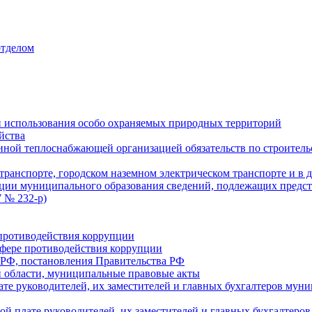
отделом
 использования особо охраняемых природных территорий
йства
ой теплоснабжающей организацией обязательств по строительс
ранспорте, городском наземном электрическом транспорте и в 
ции муниципального образования сведений, подлежащих предст
 № 232-р)
противодействия коррупции
фере противодействия коррупции
 РФ, постановления Правительства РФ
 области, муниципальные правовые акты
ате руководителей, их заместителей и главных бухгалтеров м
ой плате руководителей, их заместителей и главных бухгалте