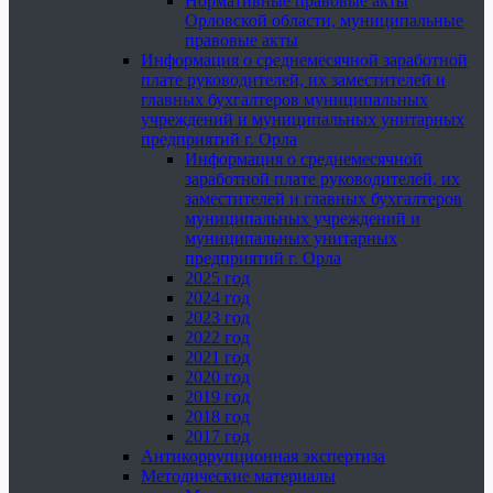
Нормативные правовые акты
Орловской области, муниципальные
правовые акты
Информация о среднемесячной заработной
плате руководителей, их заместителей и
главных бухгалтеров муниципальных
учреждений и муниципальных унитарных
предприятий г. Орла
Информация о среднемесячной
заработной плате руководителей, их
заместителей и главных бухгалтеров
муниципальных учреждений и
муниципальных унитарных
предприятий г. Орла
2025 год
2024 год
2023 год
2022 год
2021 год
2020 год
2019 год
2018 год
2017 год
Антикоррупционная экспертиза
Методические материалы