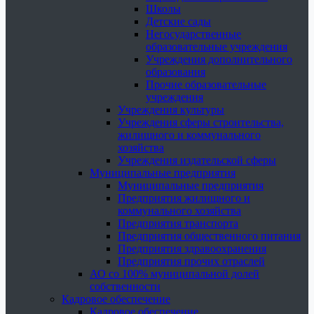
Школы
Детские сады
Негосударственные
образовательные учреждения
Учреждения дополнительного
образования
Прочие образовательные
учреждения
Учреждения культуры
Учреждения сферы строительства,
жилищного и коммунального
хозяйства
Учреждения издательской сферы
Муниципальные предприятия
Муниципальные предприятия
Предприятия жилищного и
коммунального хозяйства
Предприятия транспорта
Предприятия общественного питания
Предприятия здравоохранения
Предприятия прочих отраслей
АО со 100% муниципальной долей
собственности
Кадровое обеспечение
Кадровое обеспечение