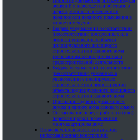
Принятие документов, а также выдача
решений о переводе или об отказе в
переводе жилого помещения в
нежилое или нежилого помещения в
жилое помещение
Выдача уведомлений о соответствии
(несоответствии) построенных или
реконструированных объекта
индивидуального жилищного
строительства или садового дома
требованиям законодательства о
градостроительной деятельности
Выдача уведомлений о соответствии
(несоответствии) указанных в
уведомлении о планируемых
строительстве или реконструкции
объекта индивидуального жилищного
строительства или садового дома
Признание садового дома жилым
домом и жилого дома садовым домом
Согласование переустройства и (или)
перепланировки помещения в
многоквартирном доме
Порядок установки и эксплуатации
информационных конструкций