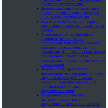
объектов в эксплуатацию.
Выдача разрешений на размещение
объектов в соответствии со статьей
39.36 Земельного кодекса РФ
Подготовка, регистрация и выдача
градостроительного плана земельного
участка
Предоставление разрешений на
условно разрешенный вид
использования участка или объекта
капитального строительства и на
отклонение от предельных параметров
разрешенного строительства,
реконструкции объектов капитального
строительства
Выдача картографического и
топографического материала, а также
сведений об исходной планово-
высотной геодезической сети для
производства топографо-
геодезических работ
Предоставление решения о
согласовании архитектурно-
градостроительного облика объекта