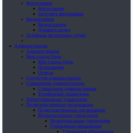
Фотогалерея
Фотогалерея
Загрузить фотографии
Видеогалерея
Видеогалерея
Добавить видео
Телефоны экстренных служб
Администрация
Администрация
Мэр города Орла
Мэр города Орла
Полномочия
Отчеты
Структура администрации
Справочник администрации
Справочник администрации
Телефонный справочник
Территориальные управления
Подведомственные организации
Подведомственные организации
Муниципальные учреждения
Муниципальные учреждения
Учреждения образования
Учреждения образования