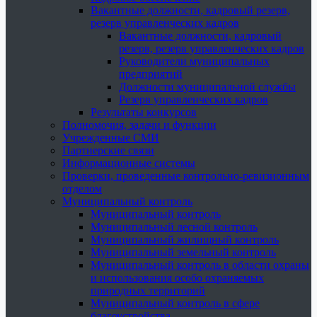
Вакантные должности, кадровый резерв,
резерв управленческих кадров
Вакантные должности, кадровый
резерв, резерв управленческих кадров
Руководители муниципальных
предприятий
Должности муниципальной службы
Резерв управленческих кадров
Результаты конкурсов
Полномочия, задачи и функции
Учрежденные СМИ
Партнерские связи
Информационные системы
Проверки, проведенные контрольно-ревизионным
отделом
Муниципальный контроль
Муниципальный контроль
Муниципальный лесной контроль
Муниципальный жилищный контроль
Муниципальный земельный контроль
Муниципальный контроль в области охраны
и использования особо охраняемых
природных территорий
Муниципальный контроль в сфере
благоустройства