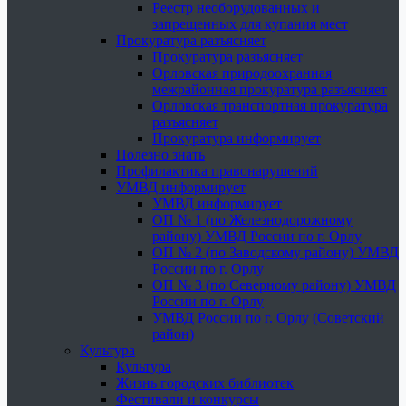
Реестр необорудованных и
запрещенных для купания мест
Прокуратура разъясняет
Прокуратура разъясняет
Орловская природоохранная
межрайонная прокуратура разъясняет
Орловская транспортная прокуратура
разъясняет
Прокуратура информирует
Полезно знать
Профилактика правонарушений
УМВД информирует
УМВД информирует
ОП № 1 (по Железнодорожному
району) УМВД России по г. Орлу
ОП № 2 (по Заводскому району) УМВД
России по г. Орлу
ОП № 3 (по Северному району) УМВД
России по г. Орлу
УМВД России по г. Орлу (Советский
район)
Культура
Культура
Жизнь городских библиотек
Фестивали и конкурсы