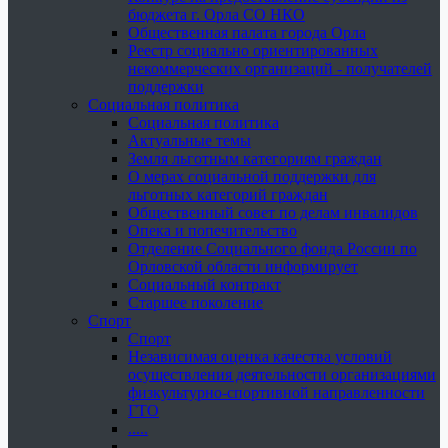
бюджета г. Орла СО НКО
Общественная палата города Орла
Реестр социально ориентированных
некоммерческих организаций - получателей
поддержки
Социальная политика
Социальная политика
Актуальные темы
Земля льготным категориям граждан
О мерах социальной поддержки для
льготных категорий граждан
Общественный совет по делам инвалидов
Опека и попечительство
Отделение Социального фонда России по
Орловской области информирует
Социальный контракт
Старшее поколение
Спорт
Спорт
Независимая оценка качества условий
осуществления деятельности организациями
физкультурно-спортивной направленности
ГТО
.....
......