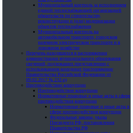
Муниципальный контроль за исполнением
единой теплоснабжающей организацией
обязательств по строительству,
реконструкции и (или) модернизации
объектов теплоснабжения
Муниципальный контроль на
автомобильном транспорте, городском
наземном электрическом транспорте и в
дорожном хозяйстве
Перечень находящихся в распоряжении
администрации муниципального образования
сведений, подлежащих представлению с
использованием координат (распоряжение
Правительства Российской Федерации от
09.02.2017 № 232-р)
Противодействие коррупции
Противодействие коррупции
Нормативные правовые и иные акты в сфере
противодействия коррупции
Нормативные правовые и иные акты в
сфере противодействия коррупции
Федеральные законы, указы
Президента РФ, постановления
Правительства РФ