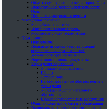
Объекты культурного наследия города Орла
Инфографика о достопримечательностях
Орла
Историко-культурная экспертиза
Молодёжная политика
Молодёжная политика
«Орёл помнит своих героев»
Российские студенческие отряды
Образование
Образование
Независимая оценка качества условий
осуществления образовательной
деятельности организациями
Нормативно-правовые документы
Учреждения образования
Учреждения образования
Школы
Детские сады
Негосударственные образовательные
учреждения
Учреждения дополнительного
образования
Прочие образовательные учреждения
Общая информация о системе образования
Национальные проекты в сфере образования