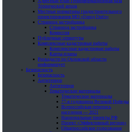
Адресный план Геоинформационная база
Технический архив
Местные нормативы градостроительного
проектирования МО «Город Орёл»
Страница застройщика
Страница застройщика
Комиссия
Публичные сервитуты
Комплексные кадастровые работы
Комплексные кадастровые работы
Карты-планы
Роскадастр по Орловской области
информирует
Безопасность
Безопасность
Антитеррор
Антитеррор
Тематические материалы
Тематические материалы
77-я годовщина Великой Победы
Всероссийская перепись
населения — 2021
Национальные проекты РФ
Проект «Эффективный регион»
Общероссийское голосование