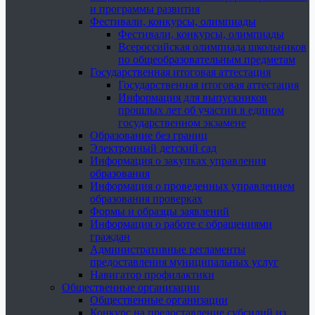
и программы развития
Фестивали, конкурсы, олимпиады
Фестивали, конкурсы, олимпиады
Всероссийская олимпиада школьников
по общеобразовательным предметам
Государственная итоговая аттестация
Государственная итоговая аттестация
Информация для выпускников
прошлых лет об участии в едином
государственном экзамене
Образование без границ
Электронный детский сад
Информация о закупках управления
образования
Информация о проведенных управлением
образования проверках
Формы и образцы заявлений
Информация о работе с обращениями
граждан
Административные регламенты
предоставления муниципальных услуг
Навигатор профилактики
Общественные организации
Общественные организации
Конкурс на предоставление субсидий из