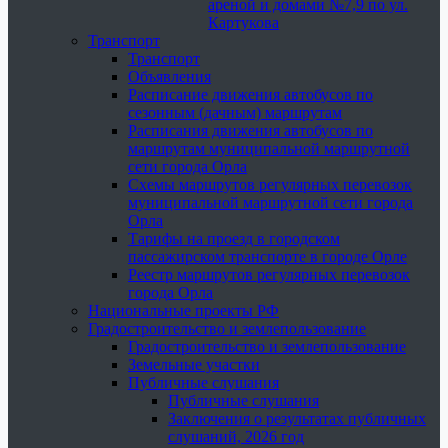
ареной и домами №7,9 по ул.
Картукова
Транспорт
Транспорт
Объявления
Расписание движения автобусов по
сезонным (дачным) маршрутам
Расписания движения автобусов по
маршрутам муниципальной маршрутной
сети города Орла
Схемы маршрутов регулярных перевозок
муниципальной маршрутной сети города
Орла
Тарифы на проезд в городском
пассажирском транспорте в городе Орле
Реестр маршрутов регулярных перевозок
города Орла
Национальные проекты РФ
Градостроительство и землепользование
Градостроительство и землепользование
Земельные участки
Публичные слушания
Публичные слушания
Заключения о результатах публичных
слушаний, 2026 год