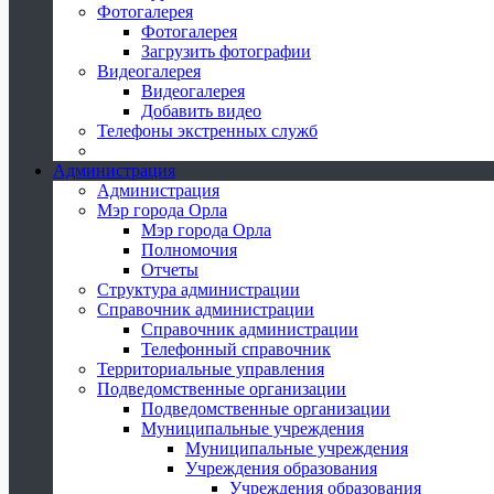
Фотогалерея
Фотогалерея
Загрузить фотографии
Видеогалерея
Видеогалерея
Добавить видео
Телефоны экстренных служб
Администрация
Администрация
Мэр города Орла
Мэр города Орла
Полномочия
Отчеты
Структура администрации
Справочник администрации
Справочник администрации
Телефонный справочник
Территориальные управления
Подведомственные организации
Подведомственные организации
Муниципальные учреждения
Муниципальные учреждения
Учреждения образования
Учреждения образования