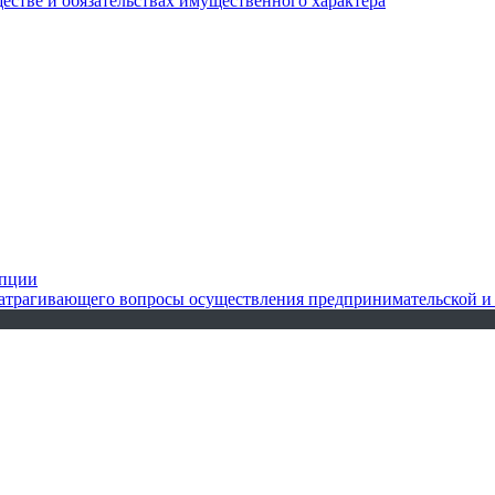
ществе и обязательствах имущественного характера
упции
 затрагивающего вопросы осуществления предпринимательской и