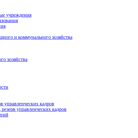
ные учреждения
азования
ния
щного и коммунального хозяйства
го хозяйства
ости
рв управленческих кадров
 резерв управленческих кадров
ятий