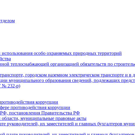
отделом
 использования особо охраняемых природных территорий
йства
ой теплоснабжающей организацией обязательств по строительс
ранспорте, городском наземном электрическом транспорте и в 
ции муниципального образования сведений, подлежащих предст
 № 232-р)
противодействия коррупции
фере противодействия коррупции
 РФ, постановления Правительства РФ
 области, муниципальные правовые акты
ате руководителей, их заместителей и главных бухгалтеров м
ой плате руководителей, их заместителей и главных бухгалте