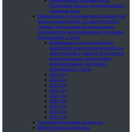
Нормативные правовые акты
Орловской области, муниципальные
правовые акты
Информация о среднемесячной заработной
плате руководителей, их заместителей и
главных бухгалтеров муниципальных
учреждений и муниципальных унитарных
предприятий г. Орла
Информация о среднемесячной
заработной плате руководителей, их
заместителей и главных бухгалтеров
муниципальных учреждений и
муниципальных унитарных
предприятий г. Орла
2025 год
2024 год
2023 год
2022 год
2021 год
2020 год
2019 год
2018 год
2017 год
Антикоррупционная экспертиза
Методические материалы