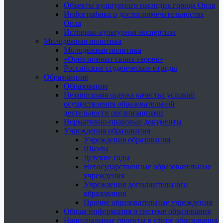
Объекты культурного наследия города Орла
Инфографика о достопримечательностях
Орла
Историко-культурная экспертиза
Молодёжная политика
Молодёжная политика
«Орёл помнит своих героев»
Российские студенческие отряды
Образование
Образование
Независимая оценка качества условий
осуществления образовательной
деятельности организациями
Нормативно-правовые документы
Учреждения образования
Учреждения образования
Школы
Детские сады
Негосударственные образовательные
учреждения
Учреждения дополнительного
образования
Прочие образовательные учреждения
Общая информация о системе образования
Национальные проекты в сфере образования