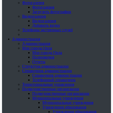
Фотогалерея
Фотогалерея
Загрузить фотографии
Видеогалерея
Видеогалерея
Добавить видео
Телефоны экстренных служб
Администрация
Администрация
Мэр города Орла
Мэр города Орла
Полномочия
Отчеты
Структура администрации
Справочник администрации
Справочник администрации
Телефонный справочник
Территориальные управления
Подведомственные организации
Подведомственные организации
Муниципальные учреждения
Муниципальные учреждения
Учреждения образования
Учреждения образования