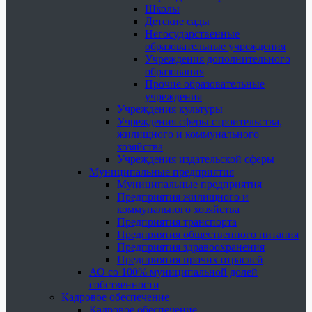
Школы
Детские сады
Негосударственные
образовательные учреждения
Учреждения дополнительного
образования
Прочие образовательные
учреждения
Учреждения культуры
Учреждения сферы строительства,
жилищного и коммунального
хозяйства
Учреждения издательской сферы
Муниципальные предприятия
Муниципальные предприятия
Предприятия жилищного и
коммунального хозяйства
Предприятия транспорта
Предприятия общественного питания
Предприятия здравоохранения
Предприятия прочих отраслей
АО со 100% муниципальной долей
собственности
Кадровое обеспечение
Кадровое обеспечение