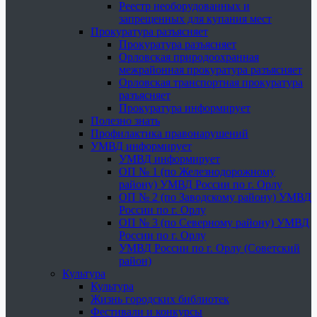
Реестр необорудованных и
запрещенных для купания мест
Прокуратура разъясняет
Прокуратура разъясняет
Орловская природоохранная
межрайонная прокуратура разъясняет
Орловская транспортная прокуратура
разъясняет
Прокуратура информирует
Полезно знать
Профилактика правонарушений
УМВД информирует
УМВД информирует
ОП № 1 (по Железнодорожному
району) УМВД России по г. Орлу
ОП № 2 (по Заводскому району) УМВД
России по г. Орлу
ОП № 3 (по Северному району) УМВД
России по г. Орлу
УМВД России по г. Орлу (Советский
район)
Культура
Культура
Жизнь городских библиотек
Фестивали и конкурсы