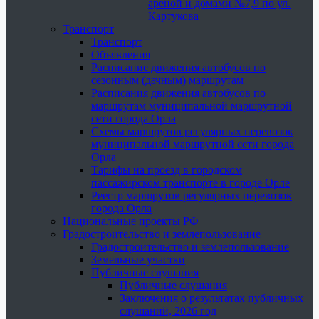
ареной и домами №7,9 по ул.
Картукова
Транспорт
Транспорт
Объявления
Расписание движения автобусов по
сезонным (дачным) маршрутам
Расписания движения автобусов по
маршрутам муниципальной маршрутной
сети города Орла
Схемы маршрутов регулярных перевозок
муниципальной маршрутной сети города
Орла
Тарифы на проезд в городском
пассажирском транспорте в городе Орле
Реестр маршрутов регулярных перевозок
города Орла
Национальные проекты РФ
Градостроительство и землепользование
Градостроительство и землепользование
Земельные участки
Публичные слушания
Публичные слушания
Заключения о результатах публичных
слушаний, 2026 год