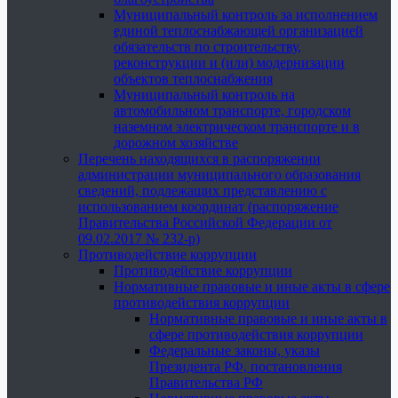
Муниципальный контроль за исполнением
единой теплоснабжающей организацией
обязательств по строительству,
реконструкции и (или) модернизации
объектов теплоснабжения
Муниципальный контроль на
автомобильном транспорте, городском
наземном электрическом транспорте и в
дорожном хозяйстве
Перечень находящихся в распоряжении
администрации муниципального образования
сведений, подлежащих представлению с
использованием координат (распоряжение
Правительства Российской Федерации от
09.02.2017 № 232-р)
Противодействие коррупции
Противодействие коррупции
Нормативные правовые и иные акты в сфере
противодействия коррупции
Нормативные правовые и иные акты в
сфере противодействия коррупции
Федеральные законы, указы
Президента РФ, постановления
Правительства РФ