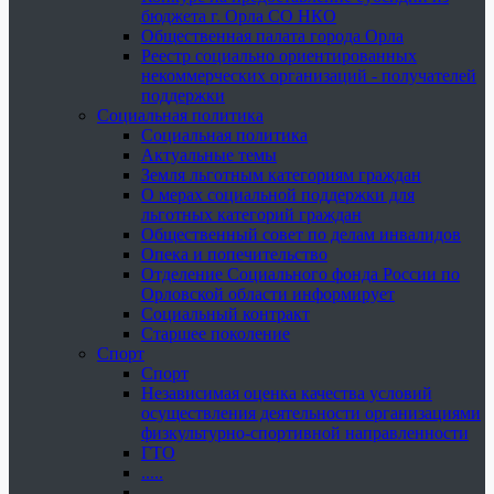
бюджета г. Орла СО НКО
Общественная палата города Орла
Реестр социально ориентированных
некоммерческих организаций - получателей
поддержки
Социальная политика
Социальная политика
Актуальные темы
Земля льготным категориям граждан
О мерах социальной поддержки для
льготных категорий граждан
Общественный совет по делам инвалидов
Опека и попечительство
Отделение Социального фонда России по
Орловской области информирует
Социальный контракт
Старшее поколение
Спорт
Спорт
Независимая оценка качества условий
осуществления деятельности организациями
физкультурно-спортивной направленности
ГТО
.....
......