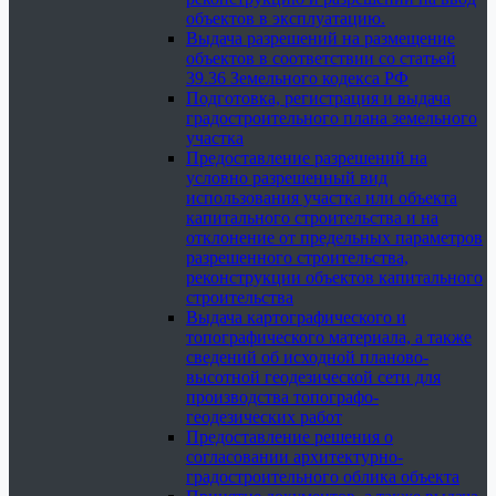
объектов в эксплуатацию.
Выдача разрешений на размещение
объектов в соответствии со статьей
39.36 Земельного кодекса РФ
Подготовка, регистрация и выдача
градостроительного плана земельного
участка
Предоставление разрешений на
условно разрешенный вид
использования участка или объекта
капитального строительства и на
отклонение от предельных параметров
разрешенного строительства,
реконструкции объектов капитального
строительства
Выдача картографического и
топографического материала, а также
сведений об исходной планово-
высотной геодезической сети для
производства топографо-
геодезических работ
Предоставление решения о
согласовании архитектурно-
градостроительного облика объекта