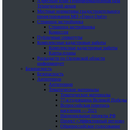
Адресный план Геоинформационная база
Технический архив
Местные нормативы градостроительного
проектирования МО «Город Орёл»
Страница застройщика
Страница застройщика
Комиссия
Публичные сервитуты
Комплексные кадастровые работы
Комплексные кадастровые работы
Карты-планы
Роскадастр по Орловской области
информирует
Безопасность
Безопасность
Антитеррор
Антитеррор
Тематические материалы
Тематические материалы
77-я годовщина Великой Победы
Всероссийская перепись
населения — 2021
Национальные проекты РФ
Проект «Эффективный регион»
Общероссийское голосование