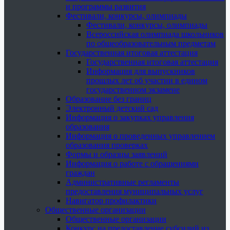
и программы развития
Фестивали, конкурсы, олимпиады
Фестивали, конкурсы, олимпиады
Всероссийская олимпиада школьников
по общеобразовательным предметам
Государственная итоговая аттестация
Государственная итоговая аттестация
Информация для выпускников
прошлых лет об участии в едином
государственном экзамене
Образование без границ
Электронный детский сад
Информация о закупках управления
образования
Информация о проведенных управлением
образования проверках
Формы и образцы заявлений
Информация о работе с обращениями
граждан
Административные регламенты
предоставления муниципальных услуг
Навигатор профилактики
Общественные организации
Общественные организации
Конкурс на предоставление субсидий из