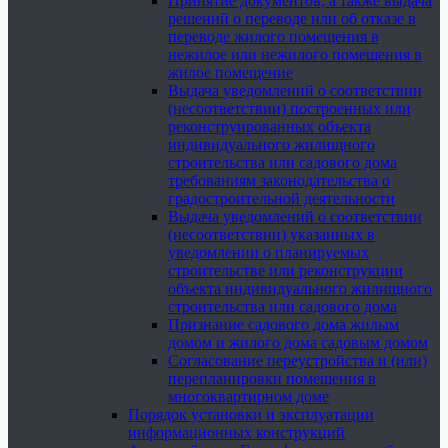
Принятие документов, а также выдача
решений о переводе или об отказе в
переводе жилого помещения в
нежилое или нежилого помещения в
жилое помещение
Выдача уведомлений о соответствии
(несоответствии) построенных или
реконструированных объекта
индивидуального жилищного
строительства или садового дома
требованиям законодательства о
градостроительной деятельности
Выдача уведомлений о соответствии
(несоответствии) указанных в
уведомлении о планируемых
строительстве или реконструкции
объекта индивидуального жилищного
строительства или садового дома
Признание садового дома жилым
домом и жилого дома садовым домом
Согласование переустройства и (или)
перепланировки помещения в
многоквартирном доме
Порядок установки и эксплуатации
информационных конструкций