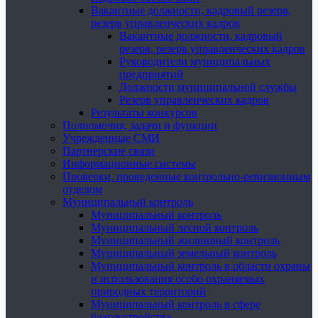
Вакантные должности, кадровый резерв,
резерв управленческих кадров
Вакантные должности, кадровый
резерв, резерв управленческих кадров
Руководители муниципальных
предприятий
Должности муниципальной службы
Резерв управленческих кадров
Результаты конкурсов
Полномочия, задачи и функции
Учрежденные СМИ
Партнерские связи
Информационные системы
Проверки, проведенные контрольно-ревизионным
отделом
Муниципальный контроль
Муниципальный контроль
Муниципальный лесной контроль
Муниципальный жилищный контроль
Муниципальный земельный контроль
Муниципальный контроль в области охраны
и использования особо охраняемых
природных территорий
Муниципальный контроль в сфере
благоустройства