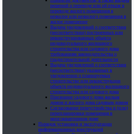
Принятие документов, а также выдача
решений о переводе или об отказе в
переводе жилого помещения в
нежилое или нежилого помещения в
жилое помещение
Выдача уведомлений о соответствии
(несоответствии) построенных или
реконструированных объекта
индивидуального жилищного
строительства или садового дома
требованиям законодательства о
градостроительной деятельности
Выдача уведомлений о соответствии
(несоответствии) указанных в
уведомлении о планируемых
строительстве или реконструкции
объекта индивидуального жилищного
строительства или садового дома
Признание садового дома жилым
домом и жилого дома садовым домом
Согласование переустройства и (или)
перепланировки помещения в
многоквартирном доме
Порядок установки и эксплуатации
информационных конструкций