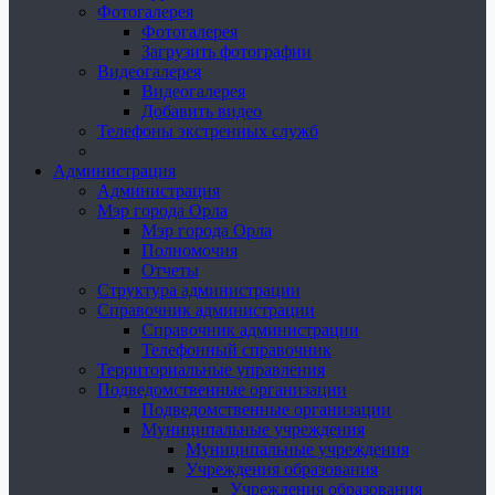
Фотогалерея
Фотогалерея
Загрузить фотографии
Видеогалерея
Видеогалерея
Добавить видео
Телефоны экстренных служб
Администрация
Администрация
Мэр города Орла
Мэр города Орла
Полномочия
Отчеты
Структура администрации
Справочник администрации
Справочник администрации
Телефонный справочник
Территориальные управления
Подведомственные организации
Подведомственные организации
Муниципальные учреждения
Муниципальные учреждения
Учреждения образования
Учреждения образования