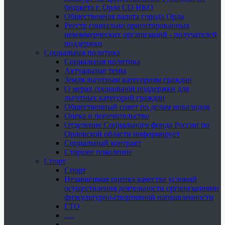
бюджета г. Орла СО НКО
Общественная палата города Орла
Реестр социально ориентированных
некоммерческих организаций - получателей
поддержки
Социальная политика
Социальная политика
Актуальные темы
Земля льготным категориям граждан
О мерах социальной поддержки для
льготных категорий граждан
Общественный совет по делам инвалидов
Опека и попечительство
Отделение Социального фонда России по
Орловской области информирует
Социальный контракт
Старшее поколение
Спорт
Спорт
Независимая оценка качества условий
осуществления деятельности организациями
физкультурно-спортивной направленности
ГТО
.....
......