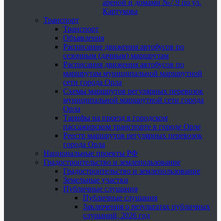
ареной и домами №7,9 по ул.
Картукова
Транспорт
Транспорт
Объявления
Расписание движения автобусов по
сезонным (дачным) маршрутам
Расписания движения автобусов по
маршрутам муниципальной маршрутной
сети города Орла
Схемы маршрутов регулярных перевозок
муниципальной маршрутной сети города
Орла
Тарифы на проезд в городском
пассажирском транспорте в городе Орле
Реестр маршрутов регулярных перевозок
города Орла
Национальные проекты РФ
Градостроительство и землепользование
Градостроительство и землепользование
Земельные участки
Публичные слушания
Публичные слушания
Заключения о результатах публичных
слушаний, 2026 год