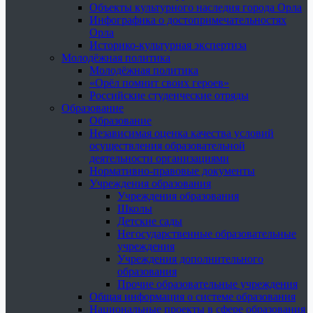
Объекты культурного наследия города Орла
Инфографика о достопримечательностях
Орла
Историко-культурная экспертиза
Молодёжная политика
Молодёжная политика
«Орёл помнит своих героев»
Российские студенческие отряды
Образование
Образование
Независимая оценка качества условий
осуществления образовательной
деятельности организациями
Нормативно-правовые документы
Учреждения образования
Учреждения образования
Школы
Детские сады
Негосударственные образовательные
учреждения
Учреждения дополнительного
образования
Прочие образовательные учреждения
Общая информация о системе образования
Национальные проекты в сфере образования