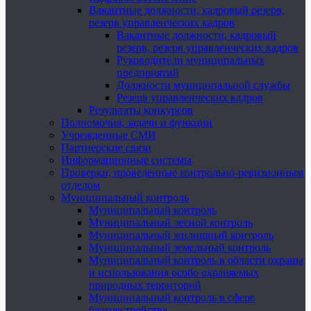
Вакантные должности, кадровый резерв,
резерв управленческих кадров
Вакантные должности, кадровый
резерв, резерв управленческих кадров
Руководители муниципальных
предприятий
Должности муниципальной службы
Резерв управленческих кадров
Результаты конкурсов
Полномочия, задачи и функции
Учрежденные СМИ
Партнерские связи
Информационные системы
Проверки, проведенные контрольно-ревизионным
отделом
Муниципальный контроль
Муниципальный контроль
Муниципальный лесной контроль
Муниципальный жилищный контроль
Муниципальный земельный контроль
Муниципальный контроль в области охраны
и использования особо охраняемых
природных территорий
Муниципальный контроль в сфере
благоустройства