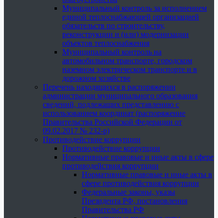
Муниципальный контроль за исполнением
единой теплоснабжающей организацией
обязательств по строительству,
реконструкции и (или) модернизации
объектов теплоснабжения
Муниципальный контроль на
автомобильном транспорте, городском
наземном электрическом транспорте и в
дорожном хозяйстве
Перечень находящихся в распоряжении
администрации муниципального образования
сведений, подлежащих представлению с
использованием координат (распоряжение
Правительства Российской Федерации от
09.02.2017 № 232-р)
Противодействие коррупции
Противодействие коррупции
Нормативные правовые и иные акты в сфере
противодействия коррупции
Нормативные правовые и иные акты в
сфере противодействия коррупции
Федеральные законы, указы
Президента РФ, постановления
Правительства РФ