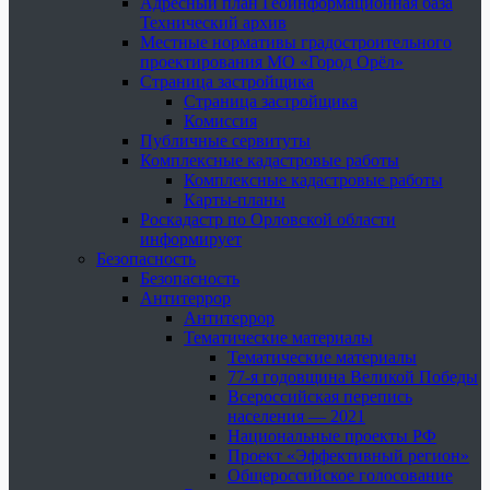
Адресный план Геоинформационная база
Технический архив
Местные нормативы градостроительного
проектирования МО «Город Орёл»
Страница застройщика
Страница застройщика
Комиссия
Публичные сервитуты
Комплексные кадастровые работы
Комплексные кадастровые работы
Карты-планы
Роскадастр по Орловской области
информирует
Безопасность
Безопасность
Антитеррор
Антитеррор
Тематические материалы
Тематические материалы
77-я годовщина Великой Победы
Всероссийская перепись
населения — 2021
Национальные проекты РФ
Проект «Эффективный регион»
Общероссийское голосование