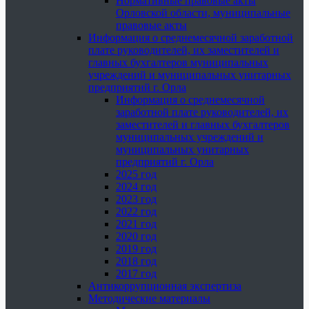
Нормативные правовые акты
Орловской области, муниципальные
правовые акты
Информация о среднемесячной заработной
плате руководителей, их заместителей и
главных бухгалтеров муниципальных
учреждений и муниципальных унитарных
предприятий г. Орла
Информация о среднемесячной
заработной плате руководителей, их
заместителей и главных бухгалтеров
муниципальных учреждений и
муниципальных унитарных
предприятий г. Орла
2025 год
2024 год
2023 год
2022 год
2021 год
2020 год
2019 год
2018 год
2017 год
Антикоррупционная экспертиза
Методические материалы