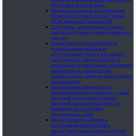
объектов в эксплуатацию.
Выдача разрешений на размещение
объектов в соответствии со статьей
39.36 Земельного кодекса РФ
Подготовка, регистрация и выдача
градостроительного плана земельного
участка
Предоставление разрешений на
условно разрешенный вид
использования участка или объекта
капитального строительства и на
отклонение от предельных параметров
разрешенного строительства,
реконструкции объектов капитального
строительства
Выдача картографического и
топографического материала, а также
сведений об исходной планово-
высотной геодезической сети для
производства топографо-
геодезических работ
Предоставление решения о
согласовании архитектурно-
градостроительного облика объекта