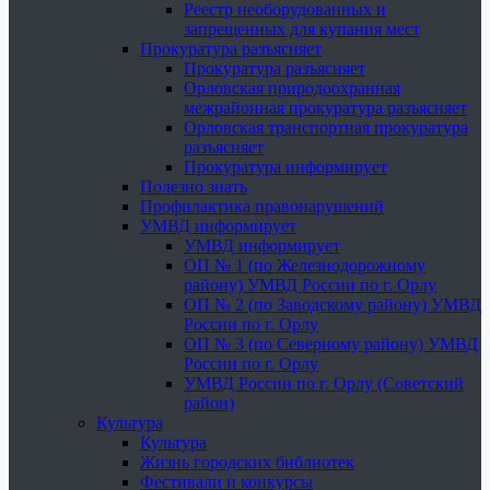
Реестр необорудованных и
запрещенных для купания мест
Прокуратура разъясняет
Прокуратура разъясняет
Орловская природоохранная
межрайонная прокуратура разъясняет
Орловская транспортная прокуратура
разъясняет
Прокуратура информирует
Полезно знать
Профилактика правонарушений
УМВД информирует
УМВД информирует
ОП № 1 (по Железнодорожному
району) УМВД России по г. Орлу
ОП № 2 (по Заводскому району) УМВД
России по г. Орлу
ОП № 3 (по Северному району) УМВД
России по г. Орлу
УМВД России по г. Орлу (Советский
район)
Культура
Культура
Жизнь городских библиотек
Фестивали и конкурсы