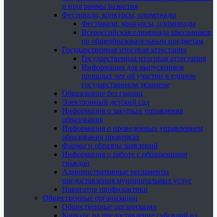
и программы развития
Фестивали, конкурсы, олимпиады
Фестивали, конкурсы, олимпиады
Всероссийская олимпиада школьников
по общеобразовательным предметам
Государственная итоговая аттестация
Государственная итоговая аттестация
Информация для выпускников
прошлых лет об участии в едином
государственном экзамене
Образование без границ
Электронный детский сад
Информация о закупках управления
образования
Информация о проведенных управлением
образования проверках
Формы и образцы заявлений
Информация о работе с обращениями
граждан
Административные регламенты
предоставления муниципальных услуг
Навигатор профилактики
Общественные организации
Общественные организации
Конкурс на предоставление субсидий из