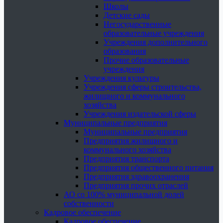
Школы
Детские сады
Негосударственные
образовательные учреждения
Учреждения дополнительного
образования
Прочие образовательные
учреждения
Учреждения культуры
Учреждения сферы строительства,
жилищного и коммунального
хозяйства
Учреждения издательской сферы
Муниципальные предприятия
Муниципальные предприятия
Предприятия жилищного и
коммунального хозяйства
Предприятия транспорта
Предприятия общественного питания
Предприятия здравоохранения
Предприятия прочих отраслей
АО со 100% муниципальной долей
собственности
Кадровое обеспечение
Кадровое обеспечение