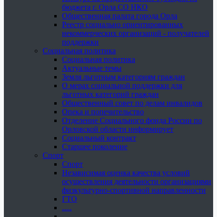
бюджета г. Орла СО НКО
Общественная палата города Орла
Реестр социально ориентированных
некоммерческих организаций - получателей
поддержки
Социальная политика
Социальная политика
Актуальные темы
Земля льготным категориям граждан
О мерах социальной поддержки для
льготных категорий граждан
Общественный совет по делам инвалидов
Опека и попечительство
Отделение Социального фонда России по
Орловской области информирует
Социальный контракт
Старшее поколение
Спорт
Спорт
Независимая оценка качества условий
осуществления деятельности организациями
физкультурно-спортивной направленности
ГТО
.....
......