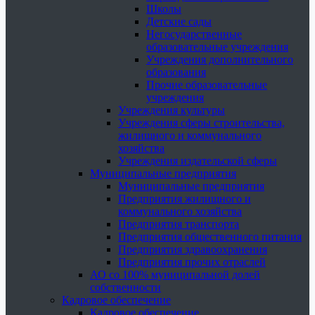
Школы
Детские сады
Негосударственные
образовательные учреждения
Учреждения дополнительного
образования
Прочие образовательные
учреждения
Учреждения культуры
Учреждения сферы строительства,
жилищного и коммунального
хозяйства
Учреждения издательской сферы
Муниципальные предприятия
Муниципальные предприятия
Предприятия жилищного и
коммунального хозяйства
Предприятия транспорта
Предприятия общественного питания
Предприятия здравоохранения
Предприятия прочих отраслей
АО со 100% муниципальной долей
собственности
Кадровое обеспечение
Кадровое обеспечение