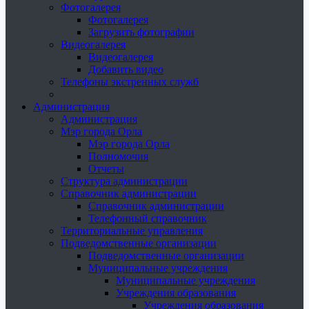
Фотогалерея
Фотогалерея
Загрузить фотографии
Видеогалерея
Видеогалерея
Добавить видео
Телефоны экстренных служб
Администрация
Администрация
Мэр города Орла
Мэр города Орла
Полномочия
Отчеты
Структура администрации
Справочник администрации
Справочник администрации
Телефонный справочник
Территориальные управления
Подведомственные организации
Подведомственные организации
Муниципальные учреждения
Муниципальные учреждения
Учреждения образования
Учреждения образования