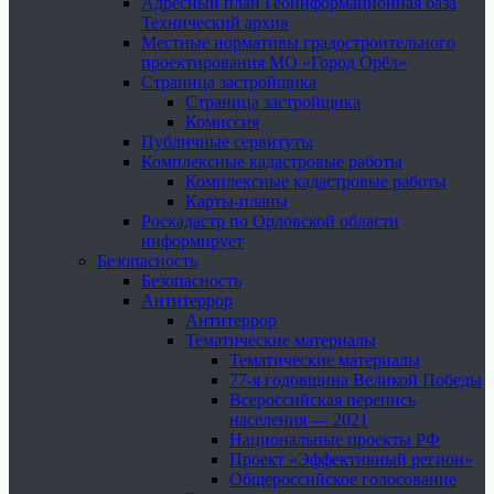
Адресный план Геоинформационная база
Технический архив
Местные нормативы градостроительного
проектирования МО «Город Орёл»
Страница застройщика
Страница застройщика
Комиссия
Публичные сервитуты
Комплексные кадастровые работы
Комплексные кадастровые работы
Карты-планы
Роскадастр по Орловской области
информирует
Безопасность
Безопасность
Антитеррор
Антитеррор
Тематические материалы
Тематические материалы
77-я годовщина Великой Победы
Всероссийская перепись
населения — 2021
Национальные проекты РФ
Проект «Эффективный регион»
Общероссийское голосование