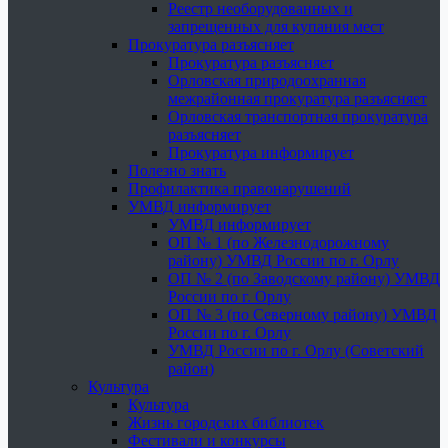
Реестр необорудованных и
запрещенных для купания мест
Прокуратура разъясняет
Прокуратура разъясняет
Орловская природоохранная
межрайонная прокуратура разъясняет
Орловская транспортная прокуратура
разъясняет
Прокуратура информирует
Полезно знать
Профилактика правонарушений
УМВД информирует
УМВД информирует
ОП № 1 (по Железнодорожному
району) УМВД России по г. Орлу
ОП № 2 (по Заводскому району) УМВД
России по г. Орлу
ОП № 3 (по Северному району) УМВД
России по г. Орлу
УМВД России по г. Орлу (Советский
район)
Культура
Культура
Жизнь городских библиотек
Фестивали и конкурсы