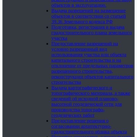
объектов в эксплуатацию.
Выдача разрешений на размещение
объектов в соответствии со статьей
39.36 Земельного кодекса РФ
Подготовка, регистрация и выдача
градостроительного плана земельного
участка
Предоставление разрешений на
условно разрешенный вид
использования участка или объекта
капитального строительства и на
отклонение от предельных параметров
разрешенного строительства,
реконструкции объектов капитального
строительства
Выдача картографического и
топографического материала, а также
сведений об исходной планово-
высотной геодезической сети для
производства топографо-
геодезических работ
Предоставление решения о
согласовании архитектурно-
градостроительного облика объекта