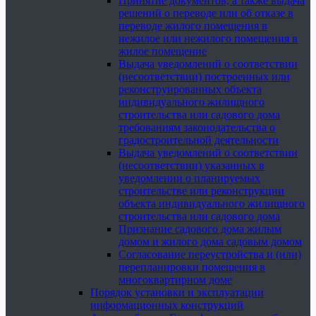
Принятие документов, а также выдача
решений о переводе или об отказе в
переводе жилого помещения в
нежилое или нежилого помещения в
жилое помещение
Выдача уведомлений о соответствии
(несоответствии) построенных или
реконструированных объекта
индивидуального жилищного
строительства или садового дома
требованиям законодательства о
градостроительной деятельности
Выдача уведомлений о соответствии
(несоответствии) указанных в
уведомлении о планируемых
строительстве или реконструкции
объекта индивидуального жилищного
строительства или садового дома
Признание садового дома жилым
домом и жилого дома садовым домом
Согласование переустройства и (или)
перепланировки помещения в
многоквартирном доме
Порядок установки и эксплуатации
информационных конструкций