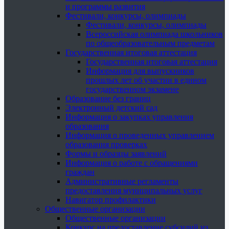
и программы развития
Фестивали, конкурсы, олимпиады
Фестивали, конкурсы, олимпиады
Всероссийская олимпиада школьников
по общеобразовательным предметам
Государственная итоговая аттестация
Государственная итоговая аттестация
Информация для выпускников
прошлых лет об участии в едином
государственном экзамене
Образование без границ
Электронный детский сад
Информация о закупках управления
образования
Информация о проведенных управлением
образования проверках
Формы и образцы заявлений
Информация о работе с обращениями
граждан
Административные регламенты
предоставления муниципальных услуг
Навигатор профилактики
Общественные организации
Общественные организации
Конкурс на предоставление субсидий из