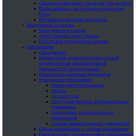
Объекты культурного наследия города Орла
Инфографика о достопримечательностях
Орла
Историко-культурная экспертиза
Молодёжная политика
Молодёжная политика
«Орёл помнит своих героев»
Российские студенческие отряды
Образование
Образование
Независимая оценка качества условий
осуществления образовательной
деятельности организациями
Нормативно-правовые документы
Учреждения образования
Учреждения образования
Школы
Детские сады
Негосударственные образовательные
учреждения
Учреждения дополнительного
образования
Прочие образовательные учреждения
Общая информация о системе образования
Национальные проекты в сфере образования