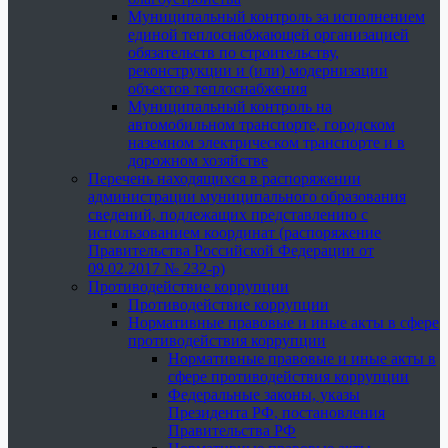
Муниципальный контроль за исполнением
единой теплоснабжающей организацией
обязательств по строительству,
реконструкции и (или) модернизации
объектов теплоснабжения
Муниципальный контроль на
автомобильном транспорте, городском
наземном электрическом транспорте и в
дорожном хозяйстве
Перечень находящихся в распоряжении
администрации муниципального образования
сведений, подлежащих представлению с
использованием координат (распоряжение
Правительства Российской Федерации от
09.02.2017 № 232-р)
Противодействие коррупции
Противодействие коррупции
Нормативные правовые и иные акты в сфере
противодействия коррупции
Нормативные правовые и иные акты в
сфере противодействия коррупции
Федеральные законы, указы
Президента РФ, постановления
Правительства РФ