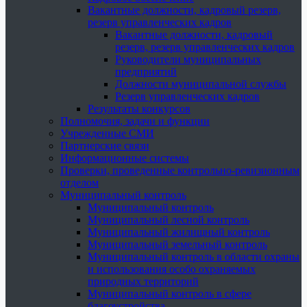
Вакантные должности, кадровый резерв,
резерв управленческих кадров
Вакантные должности, кадровый
резерв, резерв управленческих кадров
Руководители муниципальных
предприятий
Должности муниципальной службы
Резерв управленческих кадров
Результаты конкурсов
Полномочия, задачи и функции
Учрежденные СМИ
Партнерские связи
Информационные системы
Проверки, проведенные контрольно-ревизионным
отделом
Муниципальный контроль
Муниципальный контроль
Муниципальный лесной контроль
Муниципальный жилищный контроль
Муниципальный земельный контроль
Муниципальный контроль в области охраны
и использования особо охраняемых
природных территорий
Муниципальный контроль в сфере
благоустройства