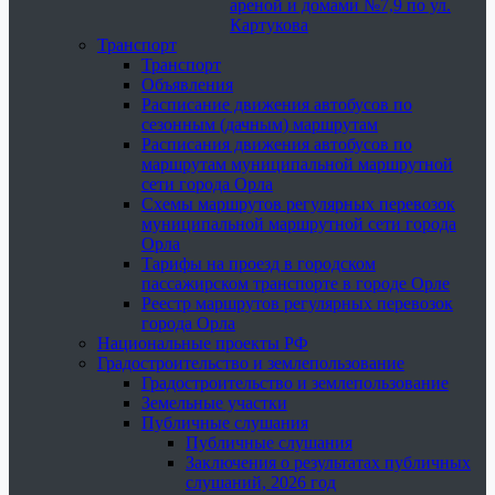
ареной и домами №7,9 по ул.
Картукова
Транспорт
Транспорт
Объявления
Расписание движения автобусов по
сезонным (дачным) маршрутам
Расписания движения автобусов по
маршрутам муниципальной маршрутной
сети города Орла
Схемы маршрутов регулярных перевозок
муниципальной маршрутной сети города
Орла
Тарифы на проезд в городском
пассажирском транспорте в городе Орле
Реестр маршрутов регулярных перевозок
города Орла
Национальные проекты РФ
Градостроительство и землепользование
Градостроительство и землепользование
Земельные участки
Публичные слушания
Публичные слушания
Заключения о результатах публичных
слушаний, 2026 год