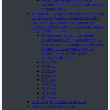
Нормативные правовые акты
Орловской области, муниципальные
правовые акты
Информация о среднемесячной заработной
плате руководителей, их заместителей и
главных бухгалтеров муниципальных
учреждений и муниципальных унитарных
предприятий г. Орла
Информация о среднемесячной
заработной плате руководителей, их
заместителей и главных бухгалтеров
муниципальных учреждений и
муниципальных унитарных
предприятий г. Орла
2025 год
2024 год
2023 год
2022 год
2021 год
2020 год
2019 год
2018 год
2017 год
Антикоррупционная экспертиза
Методические материалы