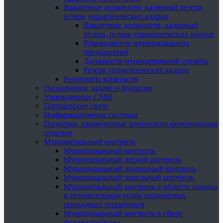
Вакантные должности, кадровый резерв,
резерв управленческих кадров
Вакантные должности, кадровый
резерв, резерв управленческих кадров
Руководители муниципальных
предприятий
Должности муниципальной службы
Резерв управленческих кадров
Результаты конкурсов
Полномочия, задачи и функции
Учрежденные СМИ
Партнерские связи
Информационные системы
Проверки, проведенные контрольно-ревизионным
отделом
Муниципальный контроль
Муниципальный контроль
Муниципальный лесной контроль
Муниципальный жилищный контроль
Муниципальный земельный контроль
Муниципальный контроль в области охраны
и использования особо охраняемых
природных территорий
Муниципальный контроль в сфере
благоустройства