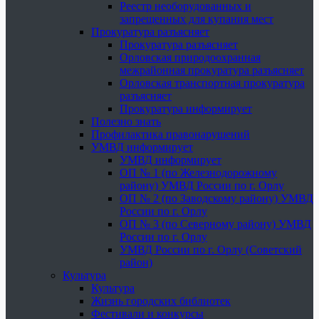
Реестр необорудованных и
запрещенных для купания мест
Прокуратура разъясняет
Прокуратура разъясняет
Орловская природоохранная
межрайонная прокуратура разъясняет
Орловская транспортная прокуратура
разъясняет
Прокуратура информирует
Полезно знать
Профилактика правонарушений
УМВД информирует
УМВД информирует
ОП № 1 (по Железнодорожному
району) УМВД России по г. Орлу
ОП № 2 (по Заводскому району) УМВД
России по г. Орлу
ОП № 3 (по Северному району) УМВД
России по г. Орлу
УМВД России по г. Орлу (Советский
район)
Культура
Культура
Жизнь городских библиотек
Фестивали и конкурсы