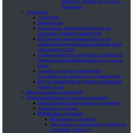
ареной и домами №7,9 по ул.
Картукова
Транспорт
Транспорт
Объявления
Расписание движения автобусов по
сезонным (дачным) маршрутам
Расписания движения автобусов по
маршрутам муниципальной маршрутной
сети города Орла
Схемы маршрутов регулярных перевозок
муниципальной маршрутной сети города
Орла
Тарифы на проезд в городском
пассажирском транспорте в городе Орле
Реестр маршрутов регулярных перевозок
города Орла
Национальные проекты РФ
Градостроительство и землепользование
Градостроительство и землепользование
Земельные участки
Публичные слушания
Публичные слушания
Заключения о результатах публичных
слушаний, 2026 год