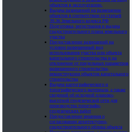
объектов в эксплуатацию.
Выдача разрешений на размещение
объектов в соответствии со статьей
39.36 Земельного кодекса РФ
Подготовка, регистрация и выдача
градостроительного плана земельного
участка
Предоставление разрешений на
условно разрешенный вид
использования участка или объекта
капитального строительства и на
отклонение от предельных параметров
разрешенного строительства,
реконструкции объектов капитального
строительства
Выдача картографического и
топографического материала, а также
сведений об исходной планово-
высотной геодезической сети для
производства топографо-
геодезических работ
Предоставление решения о
согласовании архитектурно-
градостроительного облика объекта