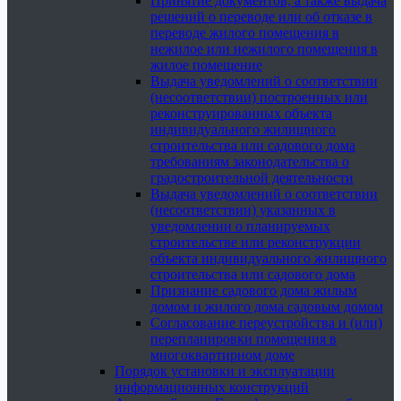
Принятие документов, а также выдача
решений о переводе или об отказе в
переводе жилого помещения в
нежилое или нежилого помещения в
жилое помещение
Выдача уведомлений о соответствии
(несоответствии) построенных или
реконструированных объекта
индивидуального жилищного
строительства или садового дома
требованиям законодательства о
градостроительной деятельности
Выдача уведомлений о соответствии
(несоответствии) указанных в
уведомлении о планируемых
строительстве или реконструкции
объекта индивидуального жилищного
строительства или садового дома
Признание садового дома жилым
домом и жилого дома садовым домом
Согласование переустройства и (или)
перепланировки помещения в
многоквартирном доме
Порядок установки и эксплуатации
информационных конструкций