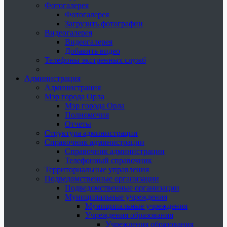
Фотогалерея
Фотогалерея
Загрузить фотографии
Видеогалерея
Видеогалерея
Добавить видео
Телефоны экстренных служб
Администрация
Администрация
Мэр города Орла
Мэр города Орла
Полномочия
Отчеты
Структура администрации
Справочник администрации
Справочник администрации
Телефонный справочник
Территориальные управления
Подведомственные организации
Подведомственные организации
Муниципальные учреждения
Муниципальные учреждения
Учреждения образования
Учреждения образования