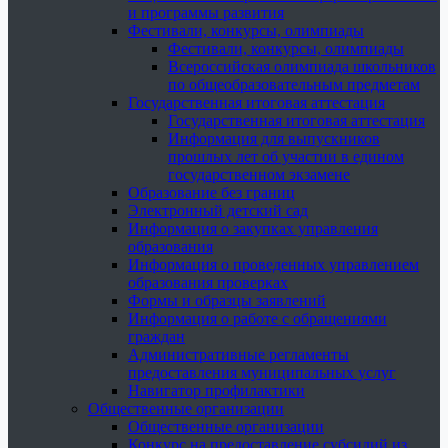
и программы развития
Фестивали, конкурсы, олимпиады
Фестивали, конкурсы, олимпиады
Всероссийская олимпиада школьников
по общеобразовательным предметам
Государственная итоговая аттестация
Государственная итоговая аттестация
Информация для выпускников
прошлых лет об участии в едином
государственном экзамене
Образование без границ
Электронный детский сад
Информация о закупках управления
образования
Информация о проведенных управлением
образования проверках
Формы и образцы заявлений
Информация о работе с обращениями
граждан
Административные регламенты
предоставления муниципальных услуг
Навигатор профилактики
Общественные организации
Общественные организации
Конкурс на предоставление субсидий из