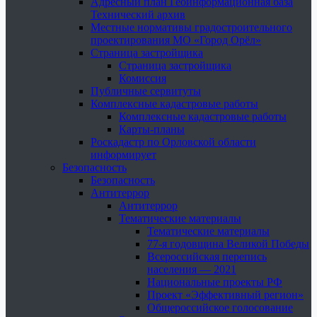
Адресный план Геоинформационная база
Технический архив
Местные нормативы градостроительного
проектирования МО «Город Орёл»
Страница застройщика
Страница застройщика
Комиссия
Публичные сервитуты
Комплексные кадастровые работы
Комплексные кадастровые работы
Карты-планы
Роскадастр по Орловской области
информирует
Безопасность
Безопасность
Антитеррор
Антитеррор
Тематические материалы
Тематические материалы
77-я годовщина Великой Победы
Всероссийская перепись
населения — 2021
Национальные проекты РФ
Проект «Эффективный регион»
Общероссийское голосование