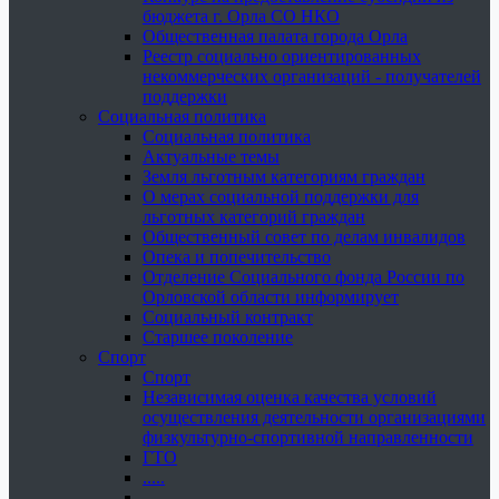
бюджета г. Орла СО НКО
Общественная палата города Орла
Реестр социально ориентированных
некоммерческих организаций - получателей
поддержки
Социальная политика
Социальная политика
Актуальные темы
Земля льготным категориям граждан
О мерах социальной поддержки для
льготных категорий граждан
Общественный совет по делам инвалидов
Опека и попечительство
Отделение Социального фонда России по
Орловской области информирует
Социальный контракт
Старшее поколение
Спорт
Спорт
Независимая оценка качества условий
осуществления деятельности организациями
физкультурно-спортивной направленности
ГТО
.....
......