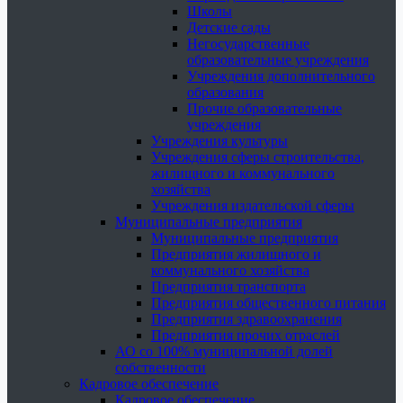
Школы
Детские сады
Негосударственные
образовательные учреждения
Учреждения дополнительного
образования
Прочие образовательные
учреждения
Учреждения культуры
Учреждения сферы строительства,
жилищного и коммунального
хозяйства
Учреждения издательской сферы
Муниципальные предприятия
Муниципальные предприятия
Предприятия жилищного и
коммунального хозяйства
Предприятия транспорта
Предприятия общественного питания
Предприятия здравоохранения
Предприятия прочих отраслей
АО со 100% муниципальной долей
собственности
Кадровое обеспечение
Кадровое обеспечение