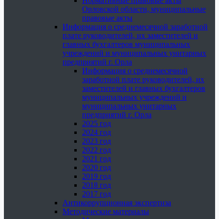
Нормативные правовые акты
Орловской области, муниципальные
правовые акты
Информация о среднемесячной заработной
плате руководителей, их заместителей и
главных бухгалтеров муниципальных
учреждений и муниципальных унитарных
предприятий г. Орла
Информация о среднемесячной
заработной плате руководителей, их
заместителей и главных бухгалтеров
муниципальных учреждений и
муниципальных унитарных
предприятий г. Орла
2025 год
2024 год
2023 год
2022 год
2021 год
2020 год
2019 год
2018 год
2017 год
Антикоррупционная экспертиза
Методические материалы