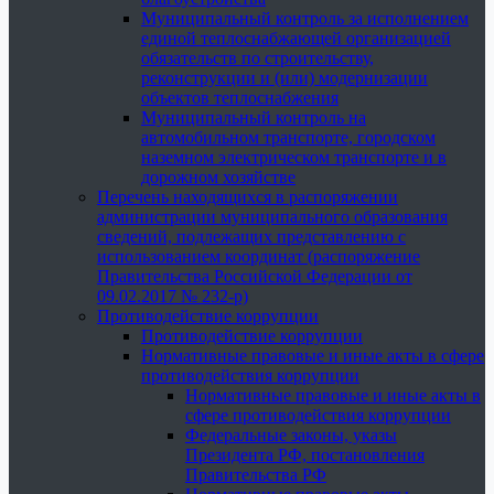
Муниципальный контроль за исполнением
единой теплоснабжающей организацией
обязательств по строительству,
реконструкции и (или) модернизации
объектов теплоснабжения
Муниципальный контроль на
автомобильном транспорте, городском
наземном электрическом транспорте и в
дорожном хозяйстве
Перечень находящихся в распоряжении
администрации муниципального образования
сведений, подлежащих представлению с
использованием координат (распоряжение
Правительства Российской Федерации от
09.02.2017 № 232-р)
Противодействие коррупции
Противодействие коррупции
Нормативные правовые и иные акты в сфере
противодействия коррупции
Нормативные правовые и иные акты в
сфере противодействия коррупции
Федеральные законы, указы
Президента РФ, постановления
Правительства РФ