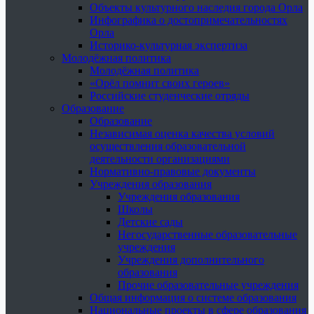
Объекты культурного наследия города Орла
Инфографика о достопримечательностях
Орла
Историко-культурная экспертиза
Молодёжная политика
Молодёжная политика
«Орёл помнит своих героев»
Российские студенческие отряды
Образование
Образование
Независимая оценка качества условий
осуществления образовательной
деятельности организациями
Нормативно-правовые документы
Учреждения образования
Учреждения образования
Школы
Детские сады
Негосударственные образовательные
учреждения
Учреждения дополнительного
образования
Прочие образовательные учреждения
Общая информация о системе образования
Национальные проекты в сфере образования