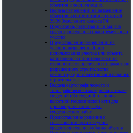
объектов в эксплуатацию.
Выдача разрешений на размещение
объектов в соответствии со статьей
39.36 Земельного кодекса РФ
Подготовка, регистрация и выдача
градостроительного плана земельного
участка
Предоставление разрешений на
условно разрешенный вид
использования участка или объекта
капитального строительства и на
отклонение от предельных параметров
разрешенного строительства,
реконструкции объектов капитального
строительства
Выдача картографического и
топографического материала, а также
сведений об исходной планово-
высотной геодезической сети для
производства топографо-
геодезических работ
Предоставление решения о
согласовании архитектурно-
градостроительного облика объекта