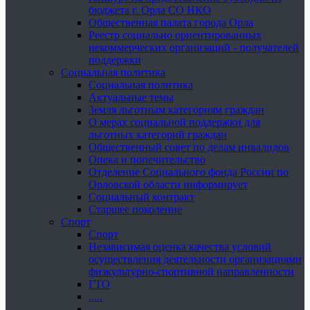
бюджета г. Орла СО НКО
Общественная палата города Орла
Реестр социально ориентированных
некоммерческих организаций - получателей
поддержки
Социальная политика
Социальная политика
Актуальные темы
Земля льготным категориям граждан
О мерах социальной поддержки для
льготных категорий граждан
Общественный совет по делам инвалидов
Опека и попечительство
Отделение Социального фонда России по
Орловской области информирует
Социальный контракт
Старшее поколение
Спорт
Спорт
Независимая оценка качества условий
осуществления деятельности организациями
физкультурно-спортивной направленности
ГТО
.....
......