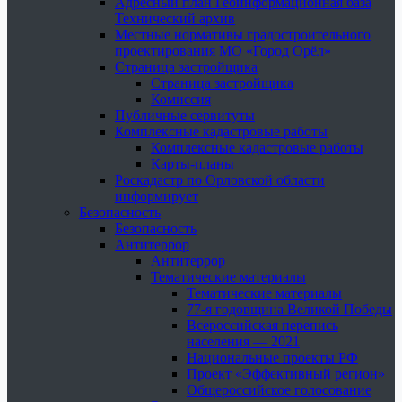
Адресный план Геоинформационная база
Технический архив
Местные нормативы градостроительного
проектирования МО «Город Орёл»
Страница застройщика
Страница застройщика
Комиссия
Публичные сервитуты
Комплексные кадастровые работы
Комплексные кадастровые работы
Карты-планы
Роскадастр по Орловской области
информирует
Безопасность
Безопасность
Антитеррор
Антитеррор
Тематические материалы
Тематические материалы
77-я годовщина Великой Победы
Всероссийская перепись
населения — 2021
Национальные проекты РФ
Проект «Эффективный регион»
Общероссийское голосование