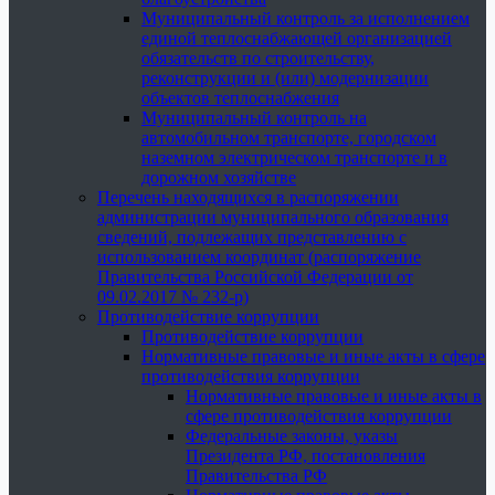
Муниципальный контроль за исполнением
единой теплоснабжающей организацией
обязательств по строительству,
реконструкции и (или) модернизации
объектов теплоснабжения
Муниципальный контроль на
автомобильном транспорте, городском
наземном электрическом транспорте и в
дорожном хозяйстве
Перечень находящихся в распоряжении
администрации муниципального образования
сведений, подлежащих представлению с
использованием координат (распоряжение
Правительства Российской Федерации от
09.02.2017 № 232-р)
Противодействие коррупции
Противодействие коррупции
Нормативные правовые и иные акты в сфере
противодействия коррупции
Нормативные правовые и иные акты в
сфере противодействия коррупции
Федеральные законы, указы
Президента РФ, постановления
Правительства РФ