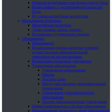
Объекты культурного наследия города Орла
Инфографика о достопримечательностях
Орла
Историко-культурная экспертиза
Молодёжная политика
Молодёжная политика
«Орёл помнит своих героев»
Российские студенческие отряды
Образование
Образование
Независимая оценка качества условий
осуществления образовательной
деятельности организациями
Нормативно-правовые документы
Учреждения образования
Учреждения образования
Школы
Детские сады
Негосударственные образовательные
учреждения
Учреждения дополнительного
образования
Прочие образовательные учреждения
Общая информация о системе образования
Национальные проекты в сфере образования