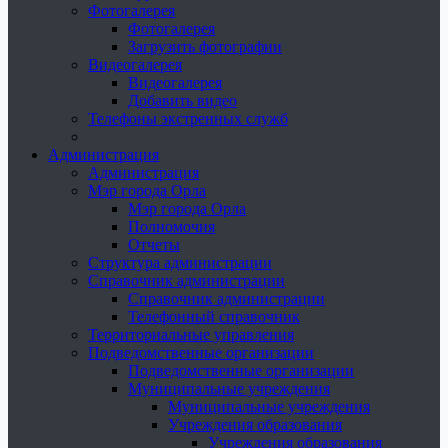
Фотогалерея
Фотогалерея
Загрузить фотографии
Видеогалерея
Видеогалерея
Добавить видео
Телефоны экстренных служб
Администрация
Администрация
Мэр города Орла
Мэр города Орла
Полномочия
Отчеты
Структура администрации
Справочник администрации
Справочник администрации
Телефонный справочник
Территориальные управления
Подведомственные организации
Подведомственные организации
Муниципальные учреждения
Муниципальные учреждения
Учреждения образования
Учреждения образования