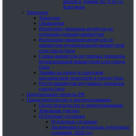
ареной и домами №7,9 по ул.
Картукова
Транспорт
Транспорт
Объявления
Расписание движения автобусов по
сезонным (дачным) маршрутам
Расписания движения автобусов по
маршрутам муниципальной маршрутной
сети города Орла
Схемы маршрутов регулярных перевозок
муниципальной маршрутной сети города
Орла
Тарифы на проезд в городском
пассажирском транспорте в городе Орле
Реестр маршрутов регулярных перевозок
города Орла
Национальные проекты РФ
Градостроительство и землепользование
Градостроительство и землепользование
Земельные участки
Публичные слушания
Публичные слушания
Заключения о результатах публичных
слушаний, 2026 год