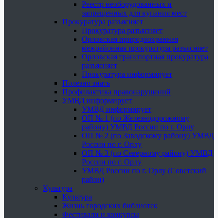
Реестр необорудованных и
запрещенных для купания мест
Прокуратура разъясняет
Прокуратура разъясняет
Орловская природоохранная
межрайонная прокуратура разъясняет
Орловская транспортная прокуратура
разъясняет
Прокуратура информирует
Полезно знать
Профилактика правонарушений
УМВД информирует
УМВД информирует
ОП № 1 (по Железнодорожному
району) УМВД России по г. Орлу
ОП № 2 (по Заводскому району) УМВД
России по г. Орлу
ОП № 3 (по Северному району) УМВД
России по г. Орлу
УМВД России по г. Орлу (Советский
район)
Культура
Культура
Жизнь городских библиотек
Фестивали и конкурсы