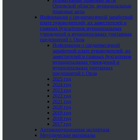
Нормативные правовые акты
Орловской области, муниципальные
правовые акты
Информация о среднемесячной заработной
плате руководителей, их заместителей и
главных бухгалтеров муниципальных
учреждений и муниципальных унитарных
предприятий г. Орла
Информация о среднемесячной
заработной плате руководителей, их
заместителей и главных бухгалтеров
муниципальных учреждений и
муниципальных унитарных
предприятий г. Орла
2025 год
2024 год
2023 год
2022 год
2021 год
2020 год
2019 год
2018 год
2017 год
Антикоррупционная экспертиза
Методические материалы