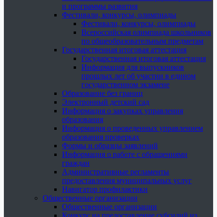
и программы развития
Фестивали, конкурсы, олимпиады
Фестивали, конкурсы, олимпиады
Всероссийская олимпиада школьников
по общеобразовательным предметам
Государственная итоговая аттестация
Государственная итоговая аттестация
Информация для выпускников
прошлых лет об участии в едином
государственном экзамене
Образование без границ
Электронный детский сад
Информация о закупках управления
образования
Информация о проведенных управлением
образования проверках
Формы и образцы заявлений
Информация о работе с обращениями
граждан
Административные регламенты
предоставления муниципальных услуг
Навигатор профилактики
Общественные организации
Общественные организации
Конкурс на предоставление субсидий из