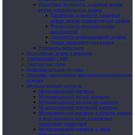
Вакантные должности, кадровый резерв,
резерв управленческих кадров
Вакантные должности, кадровый
резерв, резерв управленческих кадров
Руководители муниципальных
предприятий
Должности муниципальной службы
Резерв управленческих кадров
Результаты конкурсов
Полномочия, задачи и функции
Учрежденные СМИ
Партнерские связи
Информационные системы
Проверки, проведенные контрольно-ревизионным
отделом
Муниципальный контроль
Муниципальный контроль
Муниципальный лесной контроль
Муниципальный жилищный контроль
Муниципальный земельный контроль
Муниципальный контроль в области охраны
и использования особо охраняемых
природных территорий
Муниципальный контроль в сфере
благоустройства