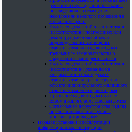
Принятие документов, а также выдача
решений о переводе или об отказе в
переводе жилого помещения в
нежилое или нежилого помещения в
жилое помещение
Выдача уведомлений о соответствии
(несоответствии) построенных или
реконструированных объекта
индивидуального жилищного
строительства или садового дома
требованиям законодательства о
градостроительной деятельности
Выдача уведомлений о соответствии
(несоответствии) указанных в
уведомлении о планируемых
строительстве или реконструкции
объекта индивидуального жилищного
строительства или садового дома
Признание садового дома жилым
домом и жилого дома садовым домом
Согласование переустройства и (или)
перепланировки помещения в
многоквартирном доме
Порядок установки и эксплуатации
информационных конструкций