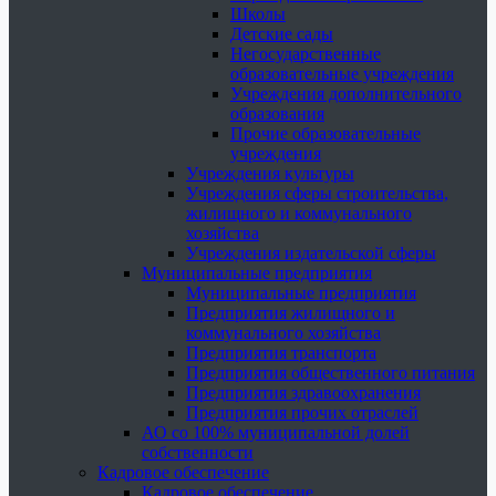
Школы
Детские сады
Негосударственные
образовательные учреждения
Учреждения дополнительного
образования
Прочие образовательные
учреждения
Учреждения культуры
Учреждения сферы строительства,
жилищного и коммунального
хозяйства
Учреждения издательской сферы
Муниципальные предприятия
Муниципальные предприятия
Предприятия жилищного и
коммунального хозяйства
Предприятия транспорта
Предприятия общественного питания
Предприятия здравоохранения
Предприятия прочих отраслей
АО со 100% муниципальной долей
собственности
Кадровое обеспечение
Кадровое обеспечение