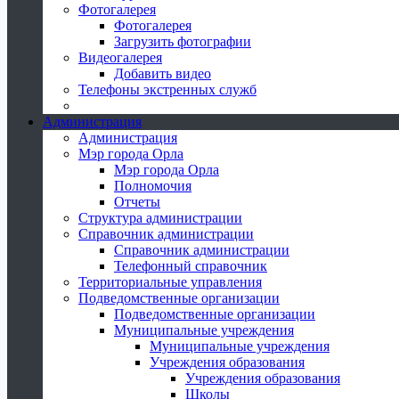
Фотогалерея
Фотогалерея
Загрузить фотографии
Видеогалерея
Добавить видео
Телефоны экстренных служб
Администрация
Администрация
Мэр города Орла
Мэр города Орла
Полномочия
Отчеты
Структура администрации
Справочник администрации
Справочник администрации
Телефонный справочник
Территориальные управления
Подведомственные организации
Подведомственные организации
Муниципальные учреждения
Муниципальные учреждения
Учреждения образования
Учреждения образования
Школы