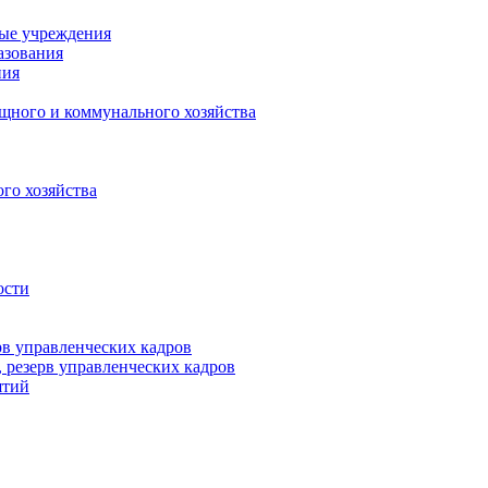
ные учреждения
азования
ния
щного и коммунального хозяйства
го хозяйства
ости
рв управленческих кадров
 резерв управленческих кадров
ятий