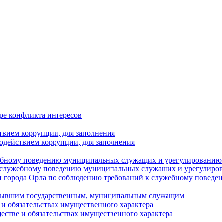
ре конфликта интересов
твием коррупции, для заполнения
одействием коррупции, для заполнения
ебному поведению муниципальных служащих и урегулированию 
 служебному поведению муниципальных служащих и урегулиро
 города Орла по соблюдению требований к служебному повед
с бывшим государственным, муниципальным служащим
е и обязательствах имущественного характера
ществе и обязательствах имущественного характера