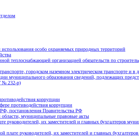
отделом
 использования особо охраняемых природных территорий
йства
ой теплоснабжающей организацией обязательств по строительс
ранспорте, городском наземном электрическом транспорте и в 
ции муниципального образования сведений, подлежащих предст
 № 232-р)
противодействия коррупции
фере противодействия коррупции
 РФ, постановления Правительства РФ
 области, муниципальные правовые акты
ате руководителей, их заместителей и главных бухгалтеров м
ой плате руководителей, их заместителей и главных бухгалте