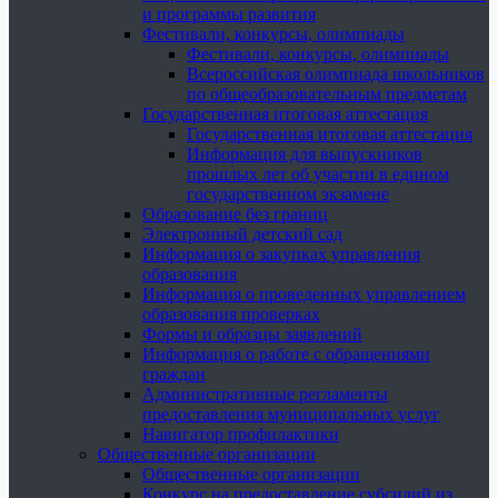
и программы развития
Фестивали, конкурсы, олимпиады
Фестивали, конкурсы, олимпиады
Всероссийская олимпиада школьников
по общеобразовательным предметам
Государственная итоговая аттестация
Государственная итоговая аттестация
Информация для выпускников
прошлых лет об участии в едином
государственном экзамене
Образование без границ
Электронный детский сад
Информация о закупках управления
образования
Информация о проведенных управлением
образования проверках
Формы и образцы заявлений
Информация о работе с обращениями
граждан
Административные регламенты
предоставления муниципальных услуг
Навигатор профилактики
Общественные организации
Общественные организации
Конкурс на предоставление субсидий из