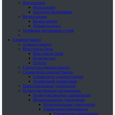
Фотогалерея
Фотогалерея
Загрузить фотографии
Видеогалерея
Видеогалерея
Добавить видео
Телефоны экстренных служб
Администрация
Администрация
Мэр города Орла
Мэр города Орла
Полномочия
Отчеты
Структура администрации
Справочник администрации
Справочник администрации
Телефонный справочник
Территориальные управления
Подведомственные организации
Подведомственные организации
Муниципальные учреждения
Муниципальные учреждения
Учреждения образования
Учреждения образования