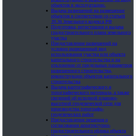
объектов в эксплуатацию.
Выдача разрешений на размещение
объектов в соответствии со статьей
39.36 Земельного кодекса РФ
Подготовка, регистрация и выдача
градостроительного плана земельного
участка
Предоставление разрешений на
условно разрешенный вид
использования участка или объекта
капитального строительства и на
отклонение от предельных параметров
разрешенного строительства,
реконструкции объектов капитального
строительства
Выдача картографического и
топографического материала, а также
сведений об исходной планово-
высотной геодезической сети для
производства топографо-
геодезических работ
Предоставление решения о
согласовании архитектурно-
градостроительного облика объекта