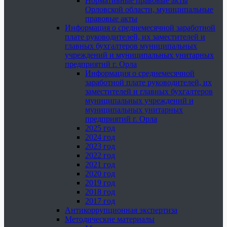
Нормативные правовые акты
Орловской области, муниципальные
правовые акты
Информация о среднемесячной заработной
плате руководителей, их заместителей и
главных бухгалтеров муниципальных
учреждений и муниципальных унитарных
предприятий г. Орла
Информация о среднемесячной
заработной плате руководителей, их
заместителей и главных бухгалтеров
муниципальных учреждений и
муниципальных унитарных
предприятий г. Орла
2025 год
2024 год
2023 год
2022 год
2021 год
2020 год
2019 год
2018 год
2017 год
Антикоррупционная экспертиза
Методические материалы