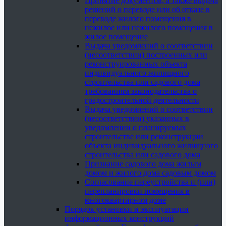
Принятие документов, а также выдача
решений о переводе или об отказе в
переводе жилого помещения в
нежилое или нежилого помещения в
жилое помещение
Выдача уведомлений о соответствии
(несоответствии) построенных или
реконструированных объекта
индивидуального жилищного
строительства или садового дома
требованиям законодательства о
градостроительной деятельности
Выдача уведомлений о соответствии
(несоответствии) указанных в
уведомлении о планируемых
строительстве или реконструкции
объекта индивидуального жилищного
строительства или садового дома
Признание садового дома жилым
домом и жилого дома садовым домом
Согласование переустройства и (или)
перепланировки помещения в
многоквартирном доме
Порядок установки и эксплуатации
информационных конструкций