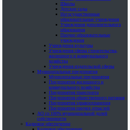
Школы
Детские сады
Негосударственные
образовательные учреждения
Учреждения дополнительного
образования
Прочие образовательные
учреждения
Учреждения культуры
Учреждения сферы строительства,
жилищного и коммунального
хозяйства
Учреждения издательской сферы
Муниципальные предприятия
Муниципальные предприятия
Предприятия жилищного и
коммунального хозяйства
Предприятия транспорта
Предприятия общественного питания
Предприятия здравоохранения
Предприятия прочих отраслей
АО со 100% муниципальной долей
собственности
Кадровое обеспечение
Кадровое обеспечение