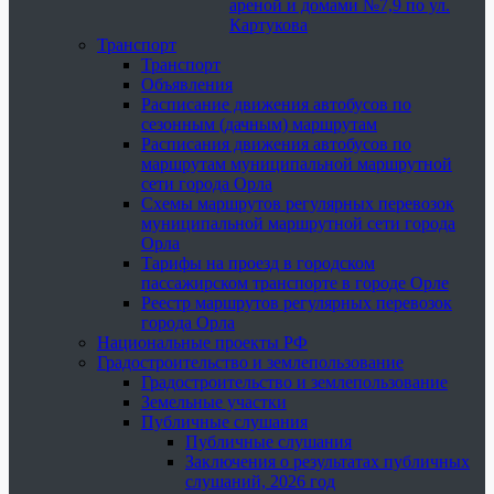
ареной и домами №7,9 по ул.
Картукова
Транспорт
Транспорт
Объявления
Расписание движения автобусов по
сезонным (дачным) маршрутам
Расписания движения автобусов по
маршрутам муниципальной маршрутной
сети города Орла
Схемы маршрутов регулярных перевозок
муниципальной маршрутной сети города
Орла
Тарифы на проезд в городском
пассажирском транспорте в городе Орле
Реестр маршрутов регулярных перевозок
города Орла
Национальные проекты РФ
Градостроительство и землепользование
Градостроительство и землепользование
Земельные участки
Публичные слушания
Публичные слушания
Заключения о результатах публичных
слушаний, 2026 год