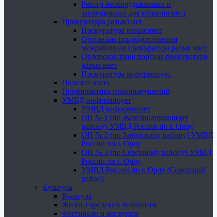
Реестр необорудованных и
запрещенных для купания мест
Прокуратура разъясняет
Прокуратура разъясняет
Орловская природоохранная
межрайонная прокуратура разъясняет
Орловская транспортная прокуратура
разъясняет
Прокуратура информирует
Полезно знать
Профилактика правонарушений
УМВД информирует
УМВД информирует
ОП № 1 (по Железнодорожному
району) УМВД России по г. Орлу
ОП № 2 (по Заводскому району) УМВД
России по г. Орлу
ОП № 3 (по Северному району) УМВД
России по г. Орлу
УМВД России по г. Орлу (Советский
район)
Культура
Культура
Жизнь городских библиотек
Фестивали и конкурсы