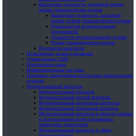
Вакантные должности, кадровый резерв,
резерв управленческих кадров
Вакантные должности, кадровый
резерв, резерв управленческих кадров
Руководители муниципальных
предприятий
Должности муниципальной службы
Резерв управленческих кадров
Результаты конкурсов
Полномочия, задачи и функции
Учрежденные СМИ
Партнерские связи
Информационные системы
Проверки, проведенные контрольно-ревизионным
отделом
Муниципальный контроль
Муниципальный контроль
Муниципальный лесной контроль
Муниципальный жилищный контроль
Муниципальный земельный контроль
Муниципальный контроль в области охраны
и использования особо охраняемых
природных территорий
Муниципальный контроль в сфере
благоустройства