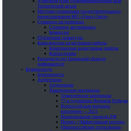
Адресный план Геоинформационная база
Технический архив
Местные нормативы градостроительного
проектирования МО «Город Орёл»
Страница застройщика
Страница застройщика
Комиссия
Публичные сервитуты
Комплексные кадастровые работы
Комплексные кадастровые работы
Карты-планы
Роскадастр по Орловской области
информирует
Безопасность
Безопасность
Антитеррор
Антитеррор
Тематические материалы
Тематические материалы
77-я годовщина Великой Победы
Всероссийская перепись
населения — 2021
Национальные проекты РФ
Проект «Эффективный регион»
Общероссийское голосование