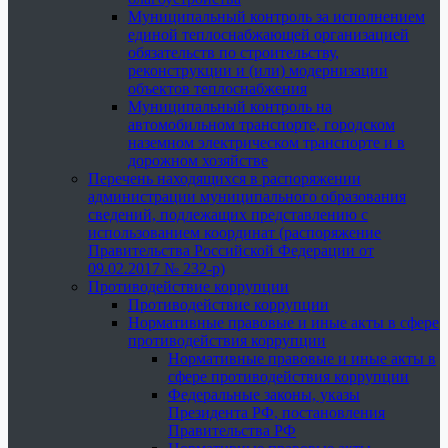
Муниципальный контроль за исполнением
единой теплоснабжающей организацией
обязательств по строительству,
реконструкции и (или) модернизации
объектов теплоснабжения
Муниципальный контроль на
автомобильном транспорте, городском
наземном электрическом транспорте и в
дорожном хозяйстве
Перечень находящихся в распоряжении
администрации муниципального образования
сведений, подлежащих представлению с
использованием координат (распоряжение
Правительства Российской Федерации от
09.02.2017 № 232-р)
Противодействие коррупции
Противодействие коррупции
Нормативные правовые и иные акты в сфере
противодействия коррупции
Нормативные правовые и иные акты в
сфере противодействия коррупции
Федеральные законы, указы
Президента РФ, постановления
Правительства РФ