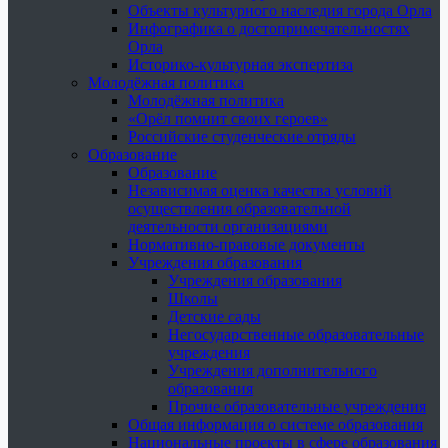
Объекты культурного наследия города Орла
Инфографика о достопримечательностях
Орла
Историко-культурная экспертиза
Молодёжная политика
Молодёжная политика
«Орёл помнит своих героев»
Российские студенческие отряды
Образование
Образование
Независимая оценка качества условий
осуществления образовательной
деятельности организациями
Нормативно-правовые документы
Учреждения образования
Учреждения образования
Школы
Детские сады
Негосударственные образовательные
учреждения
Учреждения дополнительного
образования
Прочие образовательные учреждения
Общая информация о системе образования
Национальные проекты в сфере образования