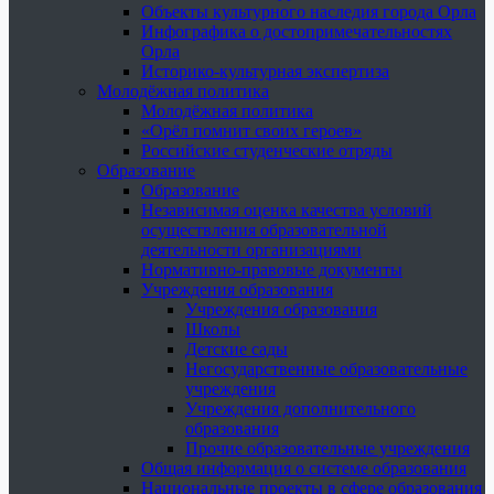
Объекты культурного наследия города Орла
Инфографика о достопримечательностях
Орла
Историко-культурная экспертиза
Молодёжная политика
Молодёжная политика
«Орёл помнит своих героев»
Российские студенческие отряды
Образование
Образование
Независимая оценка качества условий
осуществления образовательной
деятельности организациями
Нормативно-правовые документы
Учреждения образования
Учреждения образования
Школы
Детские сады
Негосударственные образовательные
учреждения
Учреждения дополнительного
образования
Прочие образовательные учреждения
Общая информация о системе образования
Национальные проекты в сфере образования