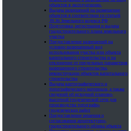
объектов в эксплуатацию.
Выдача разрешений на размещение
объектов в соответствии со статьей
39.36 Земельного кодекса РФ
Подготовка, регистрация и выдача
градостроительного плана земельного
участка
Предоставление разрешений на
условно разрешенный вид
использования участка или объекта
капитального строительства и на
отклонение от предельных параметров
разрешенного строительства,
реконструкции объектов капитального
строительства
Выдача картографического и
топографического материала, а также
сведений об исходной планово-
высотной геодезической сети для
производства топографо-
геодезических работ
Предоставление решения о
согласовании архитектурно-
градостроительного облика объекта