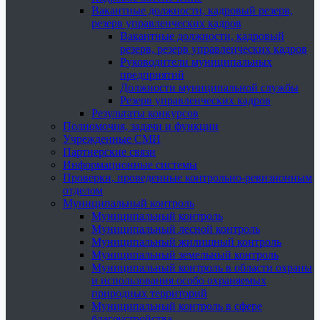
Вакантные должности, кадровый резерв,
резерв управленческих кадров
Вакантные должности, кадровый
резерв, резерв управленческих кадров
Руководители муниципальных
предприятий
Должности муниципальной службы
Резерв управленческих кадров
Результаты конкурсов
Полномочия, задачи и функции
Учрежденные СМИ
Партнерские связи
Информационные системы
Проверки, проведенные контрольно-ревизионным
отделом
Муниципальный контроль
Муниципальный контроль
Муниципальный лесной контроль
Муниципальный жилищный контроль
Муниципальный земельный контроль
Муниципальный контроль в области охраны
и использования особо охраняемых
природных территорий
Муниципальный контроль в сфере
благоустройства