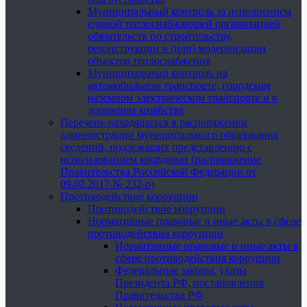
Муниципальный контроль за исполнением
единой теплоснабжающей организацией
обязательств по строительству,
реконструкции и (или) модернизации
объектов теплоснабжения
Муниципальный контроль на
автомобильном транспорте, городском
наземном электрическом транспорте и в
дорожном хозяйстве
Перечень находящихся в распоряжении
администрации муниципального образования
сведений, подлежащих представлению с
использованием координат (распоряжение
Правительства Российской Федерации от
09.02.2017 № 232-р)
Противодействие коррупции
Противодействие коррупции
Нормативные правовые и иные акты в сфере
противодействия коррупции
Нормативные правовые и иные акты в
сфере противодействия коррупции
Федеральные законы, указы
Президента РФ, постановления
Правительства РФ