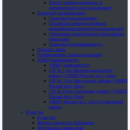
Реестр необорудованных и
запрещенных для купания мест
Прокуратура разъясняет
Прокуратура разъясняет
Орловская природоохранная
межрайонная прокуратура разъясняет
Орловская транспортная прокуратура
разъясняет
Прокуратура информирует
Полезно знать
Профилактика правонарушений
УМВД информирует
УМВД информирует
ОП № 1 (по Железнодорожному
району) УМВД России по г. Орлу
ОП № 2 (по Заводскому району) УМВД
России по г. Орлу
ОП № 3 (по Северному району) УМВД
России по г. Орлу
УМВД России по г. Орлу (Советский
район)
Культура
Культура
Жизнь городских библиотек
Фестивали и конкурсы