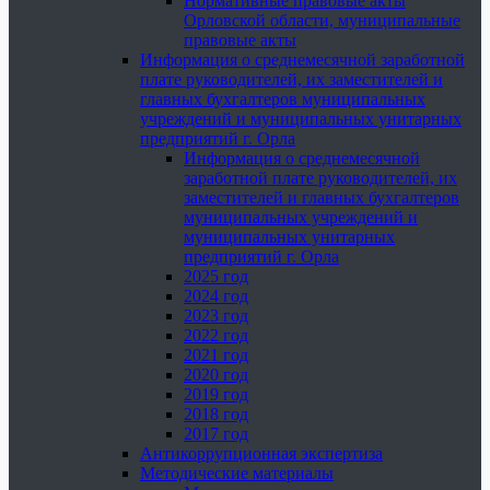
Нормативные правовые акты
Орловской области, муниципальные
правовые акты
Информация о среднемесячной заработной
плате руководителей, их заместителей и
главных бухгалтеров муниципальных
учреждений и муниципальных унитарных
предприятий г. Орла
Информация о среднемесячной
заработной плате руководителей, их
заместителей и главных бухгалтеров
муниципальных учреждений и
муниципальных унитарных
предприятий г. Орла
2025 год
2024 год
2023 год
2022 год
2021 год
2020 год
2019 год
2018 год
2017 год
Антикоррупционная экспертиза
Методические материалы