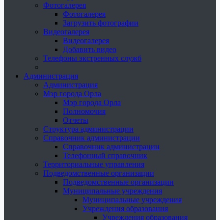
Фотогалерея
Фотогалерея
Загрузить фотографии
Видеогалерея
Видеогалерея
Добавить видео
Телефоны экстренных служб
Администрация
Администрация
Мэр города Орла
Мэр города Орла
Полномочия
Отчеты
Структура администрации
Справочник администрации
Справочник администрации
Телефонный справочник
Территориальные управления
Подведомственные организации
Подведомственные организации
Муниципальные учреждения
Муниципальные учреждения
Учреждения образования
Учреждения образования