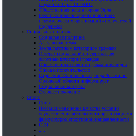
бюджета г. Орла СО НКО
Общественная палата города Орла
Реестр социально ориентированных
некоммерческих организаций - получателей
поддержки
Социальная политика
Социальная политика
Актуальные темы
Земля льготным категориям граждан
О мерах социальной поддержки для
льготных категорий граждан
Общественный совет по делам инвалидов
Опека и попечительство
Отделение Социального фонда России по
Орловской области информирует
Социальный контракт
Старшее поколение
Спорт
Спорт
Независимая оценка качества условий
осуществления деятельности организациями
физкультурно-спортивной направленности
ГТО
.....
......