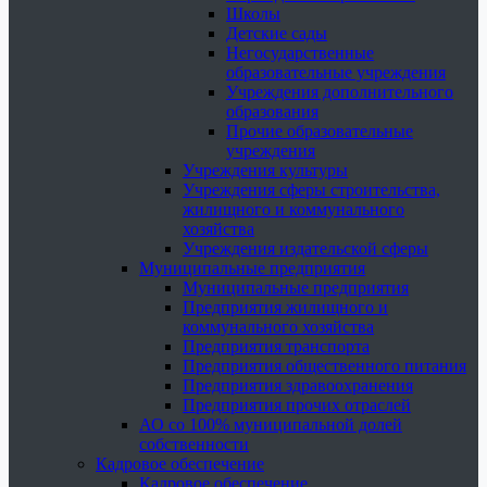
Школы
Детские сады
Негосударственные
образовательные учреждения
Учреждения дополнительного
образования
Прочие образовательные
учреждения
Учреждения культуры
Учреждения сферы строительства,
жилищного и коммунального
хозяйства
Учреждения издательской сферы
Муниципальные предприятия
Муниципальные предприятия
Предприятия жилищного и
коммунального хозяйства
Предприятия транспорта
Предприятия общественного питания
Предприятия здравоохранения
Предприятия прочих отраслей
АО со 100% муниципальной долей
собственности
Кадровое обеспечение
Кадровое обеспечение