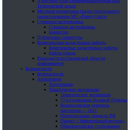
Адресный план Геоинформационная база
Технический архив
Местные нормативы градостроительного
проектирования МО «Город Орёл»
Страница застройщика
Страница застройщика
Комиссия
Публичные сервитуты
Комплексные кадастровые работы
Комплексные кадастровые работы
Карты-планы
Роскадастр по Орловской области
информирует
Безопасность
Безопасность
Антитеррор
Антитеррор
Тематические материалы
Тематические материалы
77-я годовщина Великой Победы
Всероссийская перепись
населения — 2021
Национальные проекты РФ
Проект «Эффективный регион»
Общероссийское голосование