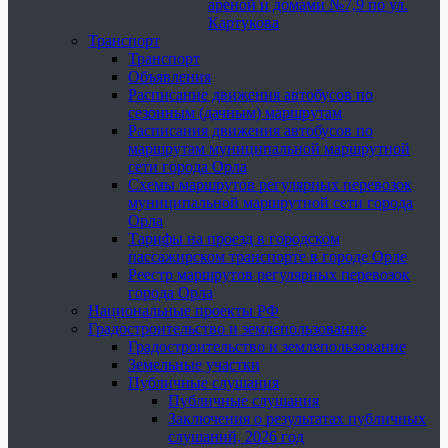
ареной и домами №7,9 по ул.
Картукова
Транспорт
Транспорт
Объявления
Расписание движения автобусов по
сезонным (дачным) маршрутам
Расписания движения автобусов по
маршрутам муниципальной маршрутной
сети города Орла
Схемы маршрутов регулярных перевозок
муниципальной маршрутной сети города
Орла
Тарифы на проезд в городском
пассажирском транспорте в городе Орле
Реестр маршрутов регулярных перевозок
города Орла
Национальные проекты РФ
Градостроительство и землепользование
Градостроительство и землепользование
Земельные участки
Публичные слушания
Публичные слушания
Заключения о результатах публичных
слушаний, 2026 год