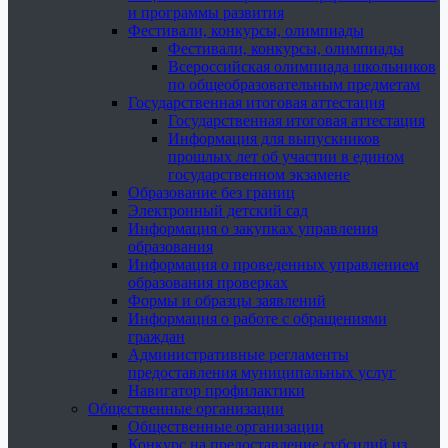
и программы развития
Фестивали, конкурсы, олимпиады
Фестивали, конкурсы, олимпиады
Всероссийская олимпиада школьников
по общеобразовательным предметам
Государственная итоговая аттестация
Государственная итоговая аттестация
Информация для выпускников
прошлых лет об участии в едином
государственном экзамене
Образование без границ
Электронный детский сад
Информация о закупках управления
образования
Информация о проведенных управлением
образования проверках
Формы и образцы заявлений
Информация о работе с обращениями
граждан
Административные регламенты
предоставления муниципальных услуг
Навигатор профилактики
Общественные организации
Общественные организации
Конкурс на предоставление субсидий из