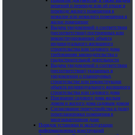
Принятие документов, а также выдача
решений о переводе или об отказе в
переводе жилого помещения в
нежилое или нежилого помещения в
жилое помещение
Выдача уведомлений о соответствии
(несоответствии) построенных или
реконструированных объекта
индивидуального жилищного
строительства или садового дома
требованиям законодательства о
градостроительной деятельности
Выдача уведомлений о соответствии
(несоответствии) указанных в
уведомлении о планируемых
строительстве или реконструкции
объекта индивидуального жилищного
строительства или садового дома
Признание садового дома жилым
домом и жилого дома садовым домом
Согласование переустройства и (или)
перепланировки помещения в
многоквартирном доме
Порядок установки и эксплуатации
информационных конструкций