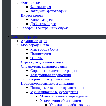
Фотогалерея
Фотогалерея
Загрузить фотографии
Видеогалерея
Видеогалерея
Добавить видео
Телефоны экстренных служб
Администрация
Администрация
Мэр города Орла
Мэр города Орла
Полномочия
Отчеты
Структура администрации
Справочник администрации
Справочник администрации
Телефонный справочник
Территориальные управления
Подведомственные организации
Подведомственные организации
Муниципальные учреждения
Муниципальные учреждения
Учреждения образования
Учреждения образования