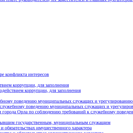
ре конфликта интересов
твием коррупции, для заполнения
одействием коррупции, для заполнения
ебному поведению муниципальных служащих и урегулированию 
 служебному поведению муниципальных служащих и урегулиро
 города Орла по соблюдению требований к служебному повед
с бывшим государственным, муниципальным служащим
е и обязательствах имущественного характера