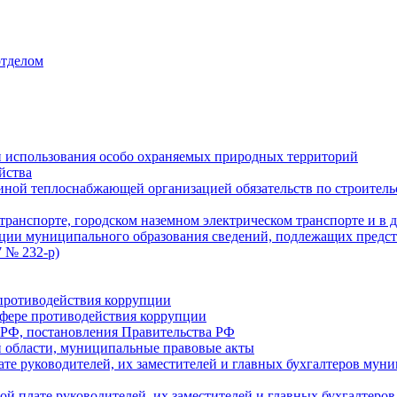
отделом
 использования особо охраняемых природных территорий
йства
ой теплоснабжающей организацией обязательств по строительс
ранспорте, городском наземном электрическом транспорте и в 
ции муниципального образования сведений, подлежащих предст
 № 232-р)
противодействия коррупции
фере противодействия коррупции
 РФ, постановления Правительства РФ
 области, муниципальные правовые акты
ате руководителей, их заместителей и главных бухгалтеров м
ой плате руководителей, их заместителей и главных бухгалте