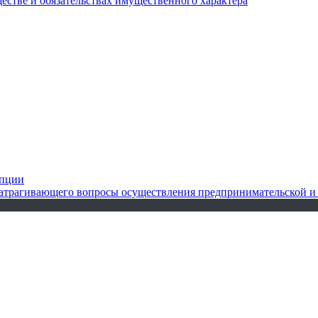
ществе и обязательствах имущественного характера
упции
 затрагивающего вопросы осуществления предпринимательской и