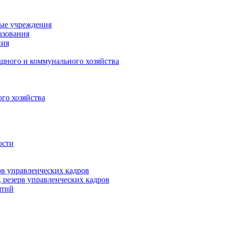
ные учреждения
азования
ния
щного и коммунального хозяйства
го хозяйства
ости
рв управленческих кадров
 резерв управленческих кадров
ятий