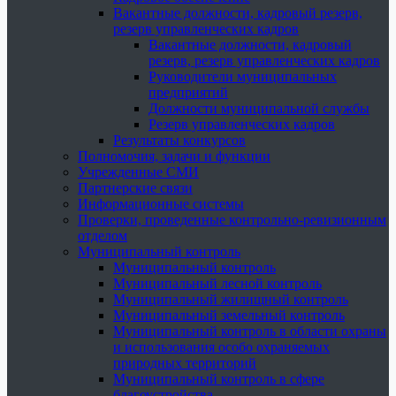
Вакантные должности, кадровый резерв,
резерв управленческих кадров
Вакантные должности, кадровый
резерв, резерв управленческих кадров
Руководители муниципальных
предприятий
Должности муниципальной службы
Резерв управленческих кадров
Результаты конкурсов
Полномочия, задачи и функции
Учрежденные СМИ
Партнерские связи
Информационные системы
Проверки, проведенные контрольно-ревизионным
отделом
Муниципальный контроль
Муниципальный контроль
Муниципальный лесной контроль
Муниципальный жилищный контроль
Муниципальный земельный контроль
Муниципальный контроль в области охраны
и использования особо охраняемых
природных территорий
Муниципальный контроль в сфере
благоустройства