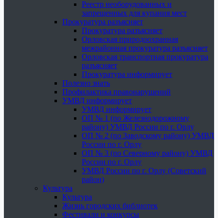
Реестр необорудованных и
запрещенных для купания мест
Прокуратура разъясняет
Прокуратура разъясняет
Орловская природоохранная
межрайонная прокуратура разъясняет
Орловская транспортная прокуратура
разъясняет
Прокуратура информирует
Полезно знать
Профилактика правонарушений
УМВД информирует
УМВД информирует
ОП № 1 (по Железнодорожному
району) УМВД России по г. Орлу
ОП № 2 (по Заводскому району) УМВД
России по г. Орлу
ОП № 3 (по Северному району) УМВД
России по г. Орлу
УМВД России по г. Орлу (Советский
район)
Культура
Культура
Жизнь городских библиотек
Фестивали и конкурсы