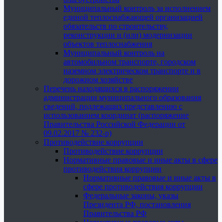
Муниципальный контроль за исполнением
единой теплоснабжающей организацией
обязательств по строительству,
реконструкции и (или) модернизации
объектов теплоснабжения
Муниципальный контроль на
автомобильном транспорте, городском
наземном электрическом транспорте и в
дорожном хозяйстве
Перечень находящихся в распоряжении
администрации муниципального образования
сведений, подлежащих представлению с
использованием координат (распоряжение
Правительства Российской Федерации от
09.02.2017 № 232-р)
Противодействие коррупции
Противодействие коррупции
Нормативные правовые и иные акты в сфере
противодействия коррупции
Нормативные правовые и иные акты в
сфере противодействия коррупции
Федеральные законы, указы
Президента РФ, постановления
Правительства РФ