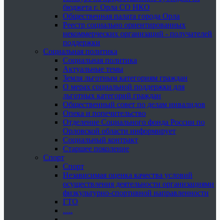
бюджета г. Орла СО НКО
Общественная палата города Орла
Реестр социально ориентированных
некоммерческих организаций - получателей
поддержки
Социальная политика
Социальная политика
Актуальные темы
Земля льготным категориям граждан
О мерах социальной поддержки для
льготных категорий граждан
Общественный совет по делам инвалидов
Опека и попечительство
Отделение Социального фонда России по
Орловской области информирует
Социальный контракт
Старшее поколение
Спорт
Спорт
Независимая оценка качества условий
осуществления деятельности организациями
физкультурно-спортивной направленности
ГТО
.....
......