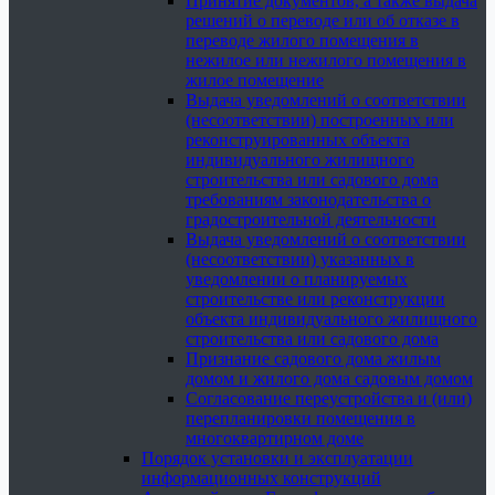
Принятие документов, а также выдача
решений о переводе или об отказе в
переводе жилого помещения в
нежилое или нежилого помещения в
жилое помещение
Выдача уведомлений о соответствии
(несоответствии) построенных или
реконструированных объекта
индивидуального жилищного
строительства или садового дома
требованиям законодательства о
градостроительной деятельности
Выдача уведомлений о соответствии
(несоответствии) указанных в
уведомлении о планируемых
строительстве или реконструкции
объекта индивидуального жилищного
строительства или садового дома
Признание садового дома жилым
домом и жилого дома садовым домом
Согласование переустройства и (или)
перепланировки помещения в
многоквартирном доме
Порядок установки и эксплуатации
информационных конструкций