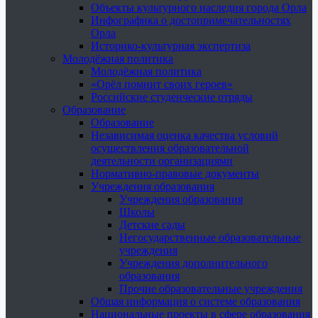
Объекты культурного наследия города Орла
Инфографика о достопримечательностях
Орла
Историко-культурная экспертиза
Молодёжная политика
Молодёжная политика
«Орёл помнит своих героев»
Российские студенческие отряды
Образование
Образование
Независимая оценка качества условий
осуществления образовательной
деятельности организациями
Нормативно-правовые документы
Учреждения образования
Учреждения образования
Школы
Детские сады
Негосударственные образовательные
учреждения
Учреждения дополнительного
образования
Прочие образовательные учреждения
Общая информация о системе образования
Национальные проекты в сфере образования