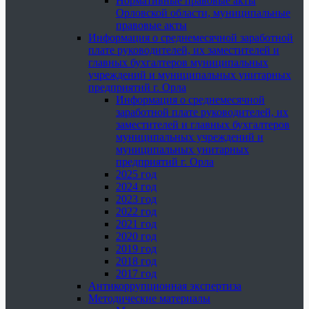
Нормативные правовые акты
Орловской области, муниципальные
правовые акты
Информация о среднемесячной заработной
плате руководителей, их заместителей и
главных бухгалтеров муниципальных
учреждений и муниципальных унитарных
предприятий г. Орла
Информация о среднемесячной
заработной плате руководителей, их
заместителей и главных бухгалтеров
муниципальных учреждений и
муниципальных унитарных
предприятий г. Орла
2025 год
2024 год
2023 год
2022 год
2021 год
2020 год
2019 год
2018 год
2017 год
Антикоррупционная экспертиза
Методические материалы