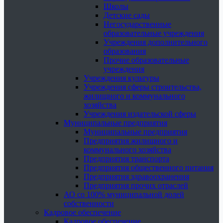
Школы
Детские сады
Негосударственные
образовательные учреждения
Учреждения дополнительного
образования
Прочие образовательные
учреждения
Учреждения культуры
Учреждения сферы строительства,
жилищного и коммунального
хозяйства
Учреждения издательской сферы
Муниципальные предприятия
Муниципальные предприятия
Предприятия жилищного и
коммунального хозяйства
Предприятия транспорта
Предприятия общественного питания
Предприятия здравоохранения
Предприятия прочих отраслей
АО со 100% муниципальной долей
собственности
Кадровое обеспечение
Кадровое обеспечение