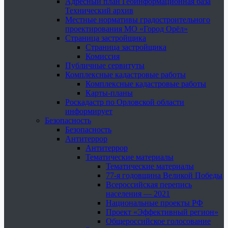
Адресный план Геоинформационная база
Технический архив
Местные нормативы градостроительного
проектирования МО «Город Орёл»
Страница застройщика
Страница застройщика
Комиссия
Публичные сервитуты
Комплексные кадастровые работы
Комплексные кадастровые работы
Карты-планы
Роскадастр по Орловской области
информирует
Безопасность
Безопасность
Антитеррор
Антитеррор
Тематические материалы
Тематические материалы
77-я годовщина Великой Победы
Всероссийская перепись
населения — 2021
Национальные проекты РФ
Проект «Эффективный регион»
Общероссийское голосование