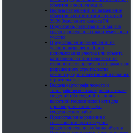
объектов в эксплуатацию.
Выдача разрешений на размещение
объектов в соответствии со статьей
39.36 Земельного кодекса РФ
Подготовка, регистрация и выдача
градостроительного плана земельного
участка
Предоставление разрешений на
условно разрешенный вид
использования участка или объекта
капитального строительства и на
отклонение от предельных параметров
разрешенного строительства,
реконструкции объектов капитального
строительства
Выдача картографического и
топографического материала, а также
сведений об исходной планово-
высотной геодезической сети для
производства топографо-
геодезических работ
Предоставление решения о
согласовании архитектурно-
градостроительного облика объекта