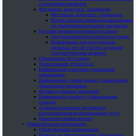
и программы развития
Фестивали, конкурсы, олимпиады
Фестивали, конкурсы, олимпиады
Всероссийская олимпиада школьников
по общеобразовательным предметам
Государственная итоговая аттестация
Государственная итоговая аттестация
Информация для выпускников
прошлых лет об участии в едином
государственном экзамене
Образование без границ
Электронный детский сад
Информация о закупках управления
образования
Информация о проведенных управлением
образования проверках
Формы и образцы заявлений
Информация о работе с обращениями
граждан
Административные регламенты
предоставления муниципальных услуг
Навигатор профилактики
Общественные организации
Общественные организации
Конкурс на предоставление субсидий из