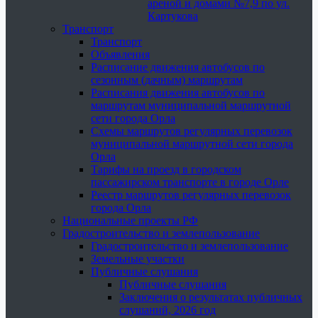
ареной и домами №7,9 по ул.
Картукова
Транспорт
Транспорт
Объявления
Расписание движения автобусов по
сезонным (дачным) маршрутам
Расписания движения автобусов по
маршрутам муниципальной маршрутной
сети города Орла
Схемы маршрутов регулярных перевозок
муниципальной маршрутной сети города
Орла
Тарифы на проезд в городском
пассажирском транспорте в городе Орле
Реестр маршрутов регулярных перевозок
города Орла
Национальные проекты РФ
Градостроительство и землепользование
Градостроительство и землепользование
Земельные участки
Публичные слушания
Публичные слушания
Заключения о результатах публичных
слушаний, 2026 год