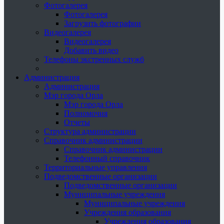
Фотогалерея
Фотогалерея
Загрузить фотографии
Видеогалерея
Видеогалерея
Добавить видео
Телефоны экстренных служб
Администрация
Администрация
Мэр города Орла
Мэр города Орла
Полномочия
Отчеты
Структура администрации
Справочник администрации
Справочник администрации
Телефонный справочник
Территориальные управления
Подведомственные организации
Подведомственные организации
Муниципальные учреждения
Муниципальные учреждения
Учреждения образования
Учреждения образования