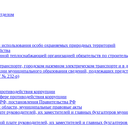
отделом
 использования особо охраняемых природных территорий
йства
ой теплоснабжающей организацией обязательств по строительс
ранспорте, городском наземном электрическом транспорте и в 
ции муниципального образования сведений, подлежащих предст
 № 232-р)
противодействия коррупции
фере противодействия коррупции
 РФ, постановления Правительства РФ
 области, муниципальные правовые акты
ате руководителей, их заместителей и главных бухгалтеров м
ой плате руководителей, их заместителей и главных бухгалте