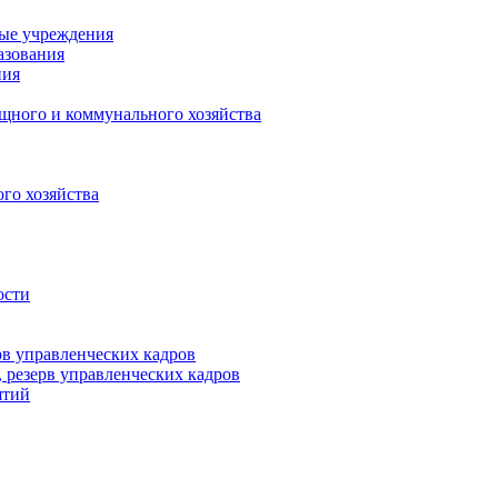
ные учреждения
азования
ния
щного и коммунального хозяйства
го хозяйства
ости
рв управленческих кадров
 резерв управленческих кадров
ятий