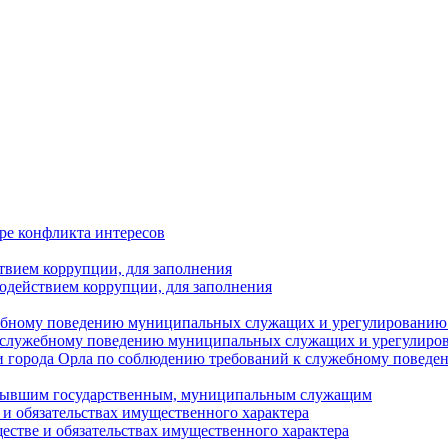
ре конфликта интересов
твием коррупции, для заполнения
одействием коррупции, для заполнения
ебному поведению муниципальных служащих и урегулированию 
 служебному поведению муниципальных служащих и урегулиро
 города Орла по соблюдению требований к служебному повед
с бывшим государственным, муниципальным служащим
е и обязательствах имущественного характера
ществе и обязательствах имущественного характера