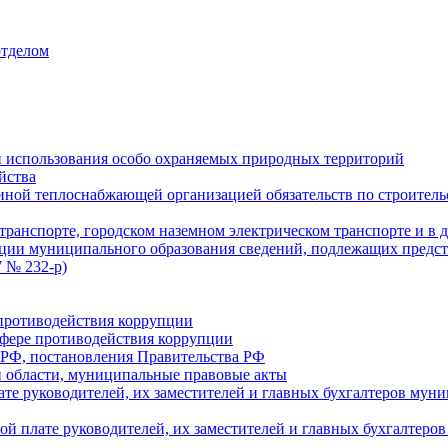
отделом
 использования особо охраняемых природных территорий
йства
ой теплоснабжающей организацией обязательств по строительс
ранспорте, городском наземном электрическом транспорте и в 
ции муниципального образования сведений, подлежащих предст
 № 232-р)
противодействия коррупции
фере противодействия коррупции
 РФ, постановления Правительства РФ
 области, муниципальные правовые акты
ате руководителей, их заместителей и главных бухгалтеров м
ой плате руководителей, их заместителей и главных бухгалте