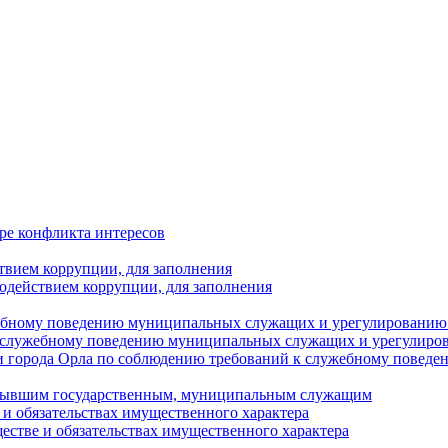
ре конфликта интересов
твием коррупции, для заполнения
одействием коррупции, для заполнения
ебному поведению муниципальных служащих и урегулированию 
 служебному поведению муниципальных служащих и урегулиро
 города Орла по соблюдению требований к служебному повед
с бывшим государственным, муниципальным служащим
е и обязательствах имущественного характера
ществе и обязательствах имущественного характера