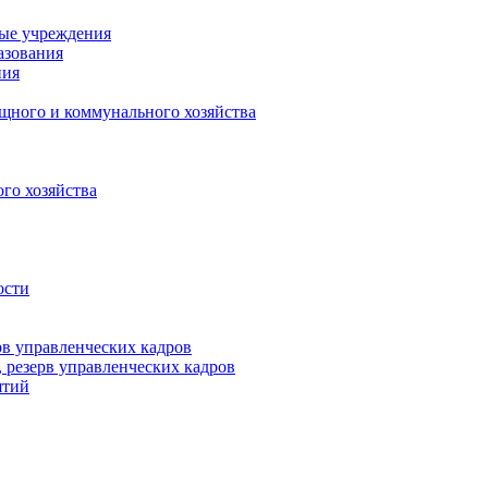
ные учреждения
азования
ния
щного и коммунального хозяйства
го хозяйства
ости
рв управленческих кадров
 резерв управленческих кадров
ятий