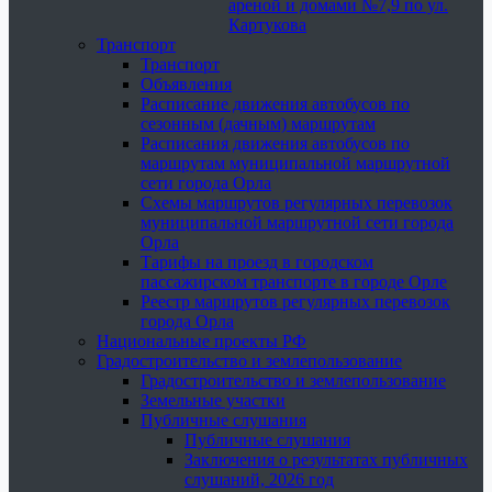
ареной и домами №7,9 по ул.
Картукова
Транспорт
Транспорт
Объявления
Расписание движения автобусов по
сезонным (дачным) маршрутам
Расписания движения автобусов по
маршрутам муниципальной маршрутной
сети города Орла
Схемы маршрутов регулярных перевозок
муниципальной маршрутной сети города
Орла
Тарифы на проезд в городском
пассажирском транспорте в городе Орле
Реестр маршрутов регулярных перевозок
города Орла
Национальные проекты РФ
Градостроительство и землепользование
Градостроительство и землепользование
Земельные участки
Публичные слушания
Публичные слушания
Заключения о результатах публичных
слушаний, 2026 год