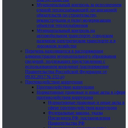
Муниципальный контроль за исполнением
единой теплоснабжающей организацией
обязательств по строительству,
реконструкции и (или) модернизации
объектов теплоснабжения
Муниципальный контроль на
автомобильном транспорте, городском
наземном электрическом транспорте и в
дорожном хозяйстве
Перечень находящихся в распоряжении
администрации муниципального образования
сведений, подлежащих представлению с
использованием координат (распоряжение
Правительства Российской Федерации от
09.02.2017 № 232-р)
Противодействие коррупции
Противодействие коррупции
Нормативные правовые и иные акты в сфере
противодействия коррупции
Нормативные правовые и иные акты в
сфере противодействия коррупции
Федеральные законы, указы
Президента РФ, постановления
Правительства РФ