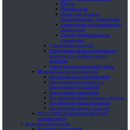
Школы
Детские сады
Негосударственные
образовательные учреждения
Учреждения дополнительного
образования
Прочие образовательные
учреждения
Учреждения культуры
Учреждения сферы строительства,
жилищного и коммунального
хозяйства
Учреждения издательской сферы
Муниципальные предприятия
Муниципальные предприятия
Предприятия жилищного и
коммунального хозяйства
Предприятия транспорта
Предприятия общественного питания
Предприятия здравоохранения
Предприятия прочих отраслей
АО со 100% муниципальной долей
собственности
Кадровое обеспечение
Кадровое обеспечение