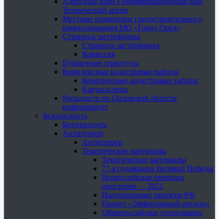
Адресный план Геоинформационная база
Технический архив
Местные нормативы градостроительного
проектирования МО «Город Орёл»
Страница застройщика
Страница застройщика
Комиссия
Публичные сервитуты
Комплексные кадастровые работы
Комплексные кадастровые работы
Карты-планы
Роскадастр по Орловской области
информирует
Безопасность
Безопасность
Антитеррор
Антитеррор
Тематические материалы
Тематические материалы
77-я годовщина Великой Победы
Всероссийская перепись
населения — 2021
Национальные проекты РФ
Проект «Эффективный регион»
Общероссийское голосование