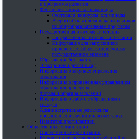
и программы развития
Фестивали, конкурсы, олимпиады
Фестивали, конкурсы, олимпиады
Всероссийская олимпиада школьников
по общеобразовательным предметам
Государственная итоговая аттестация
Государственная итоговая аттестация
Информация для выпускников
прошлых лет об участии в едином
государственном экзамене
Образование без границ
Электронный детский сад
Информация о закупках управления
образования
Информация о проведенных управлением
образования проверках
Формы и образцы заявлений
Информация о работе с обращениями
граждан
Административные регламенты
предоставления муниципальных услуг
Навигатор профилактики
Общественные организации
Общественные организации
Конкурс на предоставление субсидий из