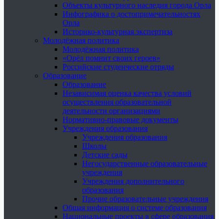
Объекты культурного наследия города Орла
Инфографика о достопримечательностях
Орла
Историко-культурная экспертиза
Молодёжная политика
Молодёжная политика
«Орёл помнит своих героев»
Российские студенческие отряды
Образование
Образование
Независимая оценка качества условий
осуществления образовательной
деятельности организациями
Нормативно-правовые документы
Учреждения образования
Учреждения образования
Школы
Детские сады
Негосударственные образовательные
учреждения
Учреждения дополнительного
образования
Прочие образовательные учреждения
Общая информация о системе образования
Национальные проекты в сфере образования