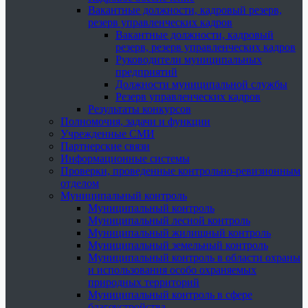
Вакантные должности, кадровый резерв,
резерв управленческих кадров
Вакантные должности, кадровый
резерв, резерв управленческих кадров
Руководители муниципальных
предприятий
Должности муниципальной службы
Резерв управленческих кадров
Результаты конкурсов
Полномочия, задачи и функции
Учрежденные СМИ
Партнерские связи
Информационные системы
Проверки, проведенные контрольно-ревизионным
отделом
Муниципальный контроль
Муниципальный контроль
Муниципальный лесной контроль
Муниципальный жилищный контроль
Муниципальный земельный контроль
Муниципальный контроль в области охраны
и использования особо охраняемых
природных территорий
Муниципальный контроль в сфере
благоустройства