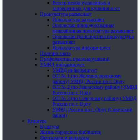
Реестр необорудованных и
запрещенных для купания мест
Прокуратура разъясняет
Прокуратура разъясняет
Орловская природоохранная
межрайонная прокуратура разъясняет
Орловская транспортная прокуратура
разъясняет
Прокуратура информирует
Полезно знать
Профилактика правонарушений
УМВД информирует
УМВД информирует
ОП № 1 (по Железнодорожному
району) УМВД России по г. Орлу
ОП № 2 (по Заводскому району) УМВД
России по г. Орлу
ОП № 3 (по Северному району) УМВД
России по г. Орлу
УМВД России по г. Орлу (Советский
район)
Культура
Культура
Жизнь городских библиотек
Фестивали и конкурсы