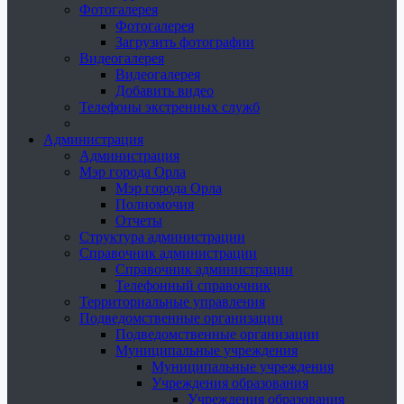
Фотогалерея
Фотогалерея
Загрузить фотографии
Видеогалерея
Видеогалерея
Добавить видео
Телефоны экстренных служб
Администрация
Администрация
Мэр города Орла
Мэр города Орла
Полномочия
Отчеты
Структура администрации
Справочник администрации
Справочник администрации
Телефонный справочник
Территориальные управления
Подведомственные организации
Подведомственные организации
Муниципальные учреждения
Муниципальные учреждения
Учреждения образования
Учреждения образования