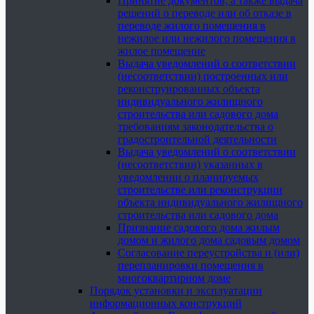
Принятие документов, а также выдача
решений о переводе или об отказе в
переводе жилого помещения в
нежилое или нежилого помещения в
жилое помещение
Выдача уведомлений о соответствии
(несоответствии) построенных или
реконструированных объекта
индивидуального жилищного
строительства или садового дома
требованиям законодательства о
градостроительной деятельности
Выдача уведомлений о соответствии
(несоответствии) указанных в
уведомлении о планируемых
строительстве или реконструкции
объекта индивидуального жилищного
строительства или садового дома
Признание садового дома жилым
домом и жилого дома садовым домом
Согласование переустройства и (или)
перепланировки помещения в
многоквартирном доме
Порядок установки и эксплуатации
информационных конструкций