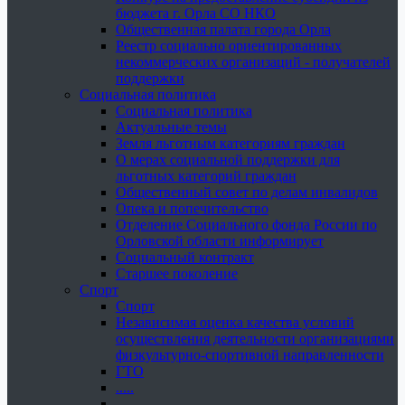
бюджета г. Орла СО НКО
Общественная палата города Орла
Реестр социально ориентированных
некоммерческих организаций - получателей
поддержки
Социальная политика
Социальная политика
Актуальные темы
Земля льготным категориям граждан
О мерах социальной поддержки для
льготных категорий граждан
Общественный совет по делам инвалидов
Опека и попечительство
Отделение Социального фонда России по
Орловской области информирует
Социальный контракт
Старшее поколение
Спорт
Спорт
Независимая оценка качества условий
осуществления деятельности организациями
физкультурно-спортивной направленности
ГТО
.....
......