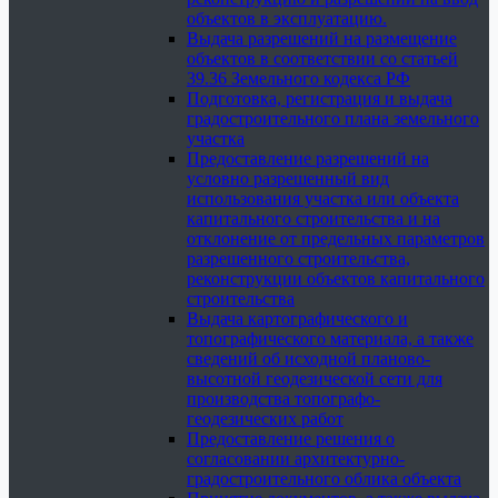
объектов в эксплуатацию.
Выдача разрешений на размещение
объектов в соответствии со статьей
39.36 Земельного кодекса РФ
Подготовка, регистрация и выдача
градостроительного плана земельного
участка
Предоставление разрешений на
условно разрешенный вид
использования участка или объекта
капитального строительства и на
отклонение от предельных параметров
разрешенного строительства,
реконструкции объектов капитального
строительства
Выдача картографического и
топографического материала, а также
сведений об исходной планово-
высотной геодезической сети для
производства топографо-
геодезических работ
Предоставление решения о
согласовании архитектурно-
градостроительного облика объекта