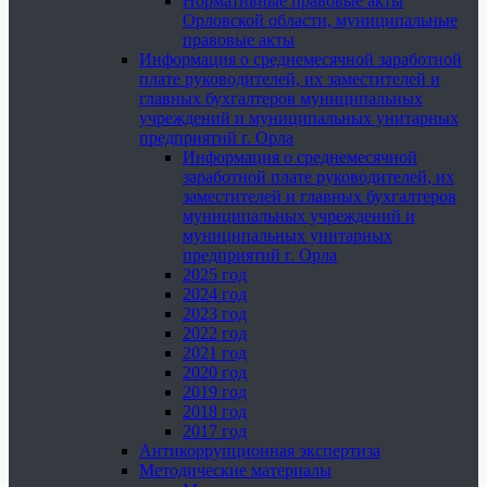
Нормативные правовые акты
Орловской области, муниципальные
правовые акты
Информация о среднемесячной заработной
плате руководителей, их заместителей и
главных бухгалтеров муниципальных
учреждений и муниципальных унитарных
предприятий г. Орла
Информация о среднемесячной
заработной плате руководителей, их
заместителей и главных бухгалтеров
муниципальных учреждений и
муниципальных унитарных
предприятий г. Орла
2025 год
2024 год
2023 год
2022 год
2021 год
2020 год
2019 год
2018 год
2017 год
Антикоррупционная экспертиза
Методические материалы