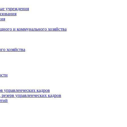
ные учреждения
азования
ния
щного и коммунального хозяйства
го хозяйства
ости
рв управленческих кадров
 резерв управленческих кадров
ятий