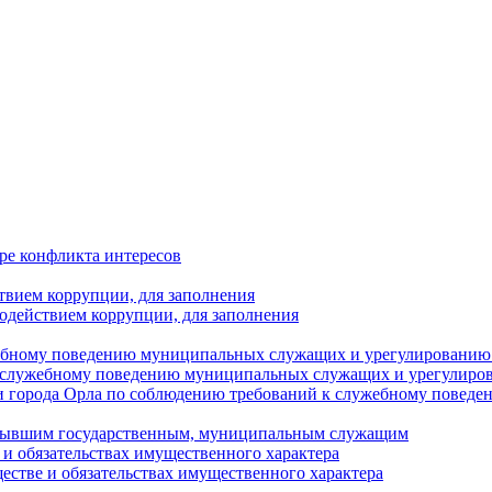
ре конфликта интересов
твием коррупции, для заполнения
одействием коррупции, для заполнения
ебному поведению муниципальных служащих и урегулированию 
 служебному поведению муниципальных служащих и урегулиро
 города Орла по соблюдению требований к служебному повед
с бывшим государственным, муниципальным служащим
е и обязательствах имущественного характера
ществе и обязательствах имущественного характера