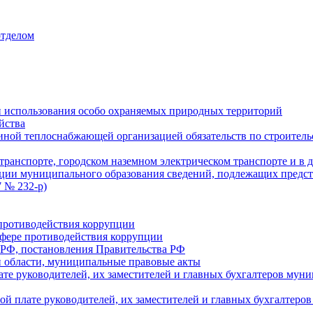
отделом
 использования особо охраняемых природных территорий
йства
ой теплоснабжающей организацией обязательств по строительс
ранспорте, городском наземном электрическом транспорте и в 
ции муниципального образования сведений, подлежащих предст
 № 232-р)
противодействия коррупции
фере противодействия коррупции
 РФ, постановления Правительства РФ
 области, муниципальные правовые акты
ате руководителей, их заместителей и главных бухгалтеров м
ой плате руководителей, их заместителей и главных бухгалте