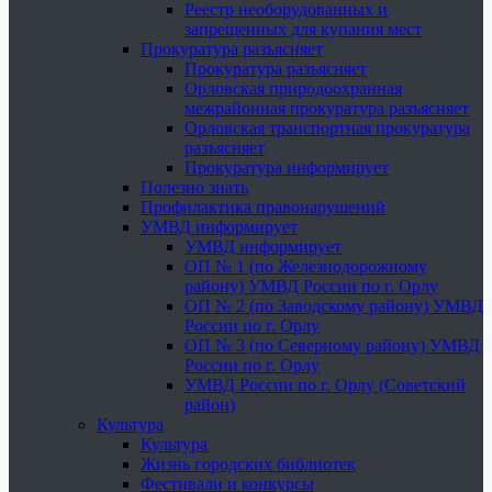
Реестр необорудованных и
запрещенных для купания мест
Прокуратура разъясняет
Прокуратура разъясняет
Орловская природоохранная
межрайонная прокуратура разъясняет
Орловская транспортная прокуратура
разъясняет
Прокуратура информирует
Полезно знать
Профилактика правонарушений
УМВД информирует
УМВД информирует
ОП № 1 (по Железнодорожному
району) УМВД России по г. Орлу
ОП № 2 (по Заводскому району) УМВД
России по г. Орлу
ОП № 3 (по Северному району) УМВД
России по г. Орлу
УМВД России по г. Орлу (Советский
район)
Культура
Культура
Жизнь городских библиотек
Фестивали и конкурсы