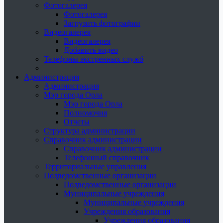
Фотогалерея
Фотогалерея
Загрузить фотографии
Видеогалерея
Видеогалерея
Добавить видео
Телефоны экстренных служб
Администрация
Администрация
Мэр города Орла
Мэр города Орла
Полномочия
Отчеты
Структура администрации
Справочник администрации
Справочник администрации
Телефонный справочник
Территориальные управления
Подведомственные организации
Подведомственные организации
Муниципальные учреждения
Муниципальные учреждения
Учреждения образования
Учреждения образования