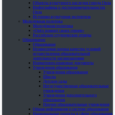
Объекты культурного наследия города Орла
Инфографика о достопримечательностях
Орла
Историко-культурная экспертиза
Молодёжная политика
Молодёжная политика
«Орёл помнит своих героев»
Российские студенческие отряды
Образование
Образование
Независимая оценка качества условий
осуществления образовательной
деятельности организациями
Нормативно-правовые документы
Учреждения образования
Учреждения образования
Школы
Детские сады
Негосударственные образовательные
учреждения
Учреждения дополнительного
образования
Прочие образовательные учреждения
Общая информация о системе образования
Национальные проекты в сфере образования