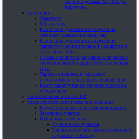
ареной и домами №7,9 по ул.
Картукова
Транспорт
Транспорт
Объявления
Расписание движения автобусов по
сезонным (дачным) маршрутам
Расписания движения автобусов по
маршрутам муниципальной маршрутной
сети города Орла
Схемы маршрутов регулярных перевозок
муниципальной маршрутной сети города
Орла
Тарифы на проезд в городском
пассажирском транспорте в городе Орле
Реестр маршрутов регулярных перевозок
города Орла
Национальные проекты РФ
Градостроительство и землепользование
Градостроительство и землепользование
Земельные участки
Публичные слушания
Публичные слушания
Заключения о результатах публичных
слушаний, 2026 год