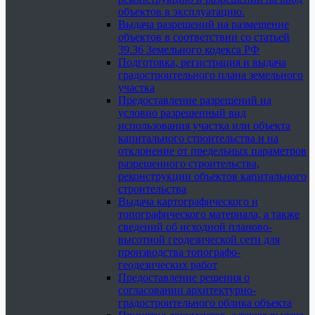
объектов в эксплуатацию.
Выдача разрешений на размещение
объектов в соответствии со статьей
39.36 Земельного кодекса РФ
Подготовка, регистрация и выдача
градостроительного плана земельного
участка
Предоставление разрешений на
условно разрешенный вид
использования участка или объекта
капитального строительства и на
отклонение от предельных параметров
разрешенного строительства,
реконструкции объектов капитального
строительства
Выдача картографического и
топографического материала, а также
сведений об исходной планово-
высотной геодезической сети для
производства топографо-
геодезических работ
Предоставление решения о
согласовании архитектурно-
градостроительного облика объекта