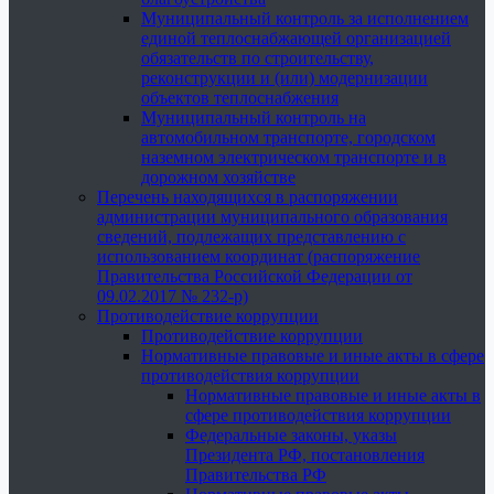
Муниципальный контроль за исполнением
единой теплоснабжающей организацией
обязательств по строительству,
реконструкции и (или) модернизации
объектов теплоснабжения
Муниципальный контроль на
автомобильном транспорте, городском
наземном электрическом транспорте и в
дорожном хозяйстве
Перечень находящихся в распоряжении
администрации муниципального образования
сведений, подлежащих представлению с
использованием координат (распоряжение
Правительства Российской Федерации от
09.02.2017 № 232-р)
Противодействие коррупции
Противодействие коррупции
Нормативные правовые и иные акты в сфере
противодействия коррупции
Нормативные правовые и иные акты в
сфере противодействия коррупции
Федеральные законы, указы
Президента РФ, постановления
Правительства РФ