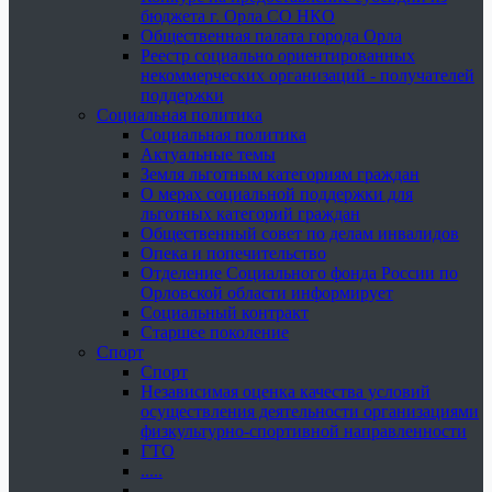
бюджета г. Орла СО НКО
Общественная палата города Орла
Реестр социально ориентированных
некоммерческих организаций - получателей
поддержки
Социальная политика
Социальная политика
Актуальные темы
Земля льготным категориям граждан
О мерах социальной поддержки для
льготных категорий граждан
Общественный совет по делам инвалидов
Опека и попечительство
Отделение Социального фонда России по
Орловской области информирует
Социальный контракт
Старшее поколение
Спорт
Спорт
Независимая оценка качества условий
осуществления деятельности организациями
физкультурно-спортивной направленности
ГТО
.....
......