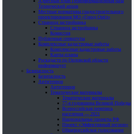
Адресный план Геоинформационная база
Технический архив
Местные нормативы градостроительного
проектирования МО «Город Орёл»
Страница застройщика
Страница застройщика
Комиссия
Публичные сервитуты
Комплексные кадастровые работы
Комплексные кадастровые работы
Карты-планы
Роскадастр по Орловской области
информирует
Безопасность
Безопасность
Антитеррор
Антитеррор
Тематические материалы
Тематические материалы
77-я годовщина Великой Победы
Всероссийская перепись
населения — 2021
Национальные проекты РФ
Проект «Эффективный регион»
Общероссийское голосование