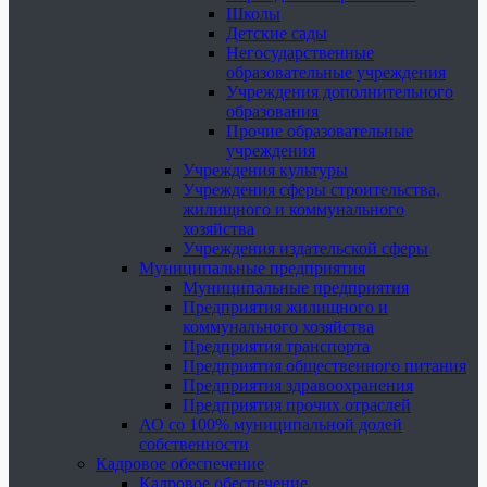
Школы
Детские сады
Негосударственные
образовательные учреждения
Учреждения дополнительного
образования
Прочие образовательные
учреждения
Учреждения культуры
Учреждения сферы строительства,
жилищного и коммунального
хозяйства
Учреждения издательской сферы
Муниципальные предприятия
Муниципальные предприятия
Предприятия жилищного и
коммунального хозяйства
Предприятия транспорта
Предприятия общественного питания
Предприятия здравоохранения
Предприятия прочих отраслей
АО со 100% муниципальной долей
собственности
Кадровое обеспечение
Кадровое обеспечение