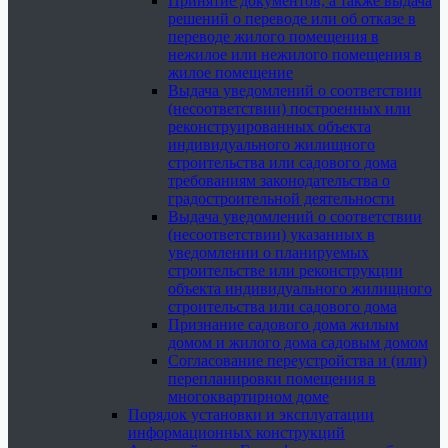
Принятие документов, а также выдача
решений о переводе или об отказе в
переводе жилого помещения в
нежилое или нежилого помещения в
жилое помещение
Выдача уведомлений о соответствии
(несоответствии) построенных или
реконструированных объекта
индивидуального жилищного
строительства или садового дома
требованиям законодательства о
градостроительной деятельности
Выдача уведомлений о соответствии
(несоответствии) указанных в
уведомлении о планируемых
строительстве или реконструкции
объекта индивидуального жилищного
строительства или садового дома
Признание садового дома жилым
домом и жилого дома садовым домом
Согласование переустройства и (или)
перепланировки помещения в
многоквартирном доме
Порядок установки и эксплуатации
информационных конструкций