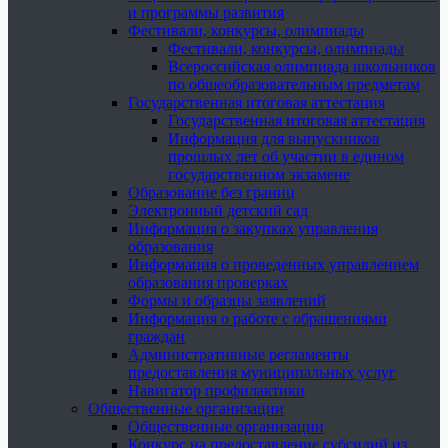
и программы развития
Фестивали, конкурсы, олимпиады
Фестивали, конкурсы, олимпиады
Всероссийская олимпиада школьников
по общеобразовательным предметам
Государственная итоговая аттестация
Государственная итоговая аттестация
Информация для выпускников
прошлых лет об участии в едином
государственном экзамене
Образование без границ
Электронный детский сад
Информация о закупках управления
образования
Информация о проведенных управлением
образования проверках
Формы и образцы заявлений
Информация о работе с обращениями
граждан
Административные регламенты
предоставления муниципальных услуг
Навигатор профилактики
Общественные организации
Общественные организации
Конкурс на предоставление субсидий из