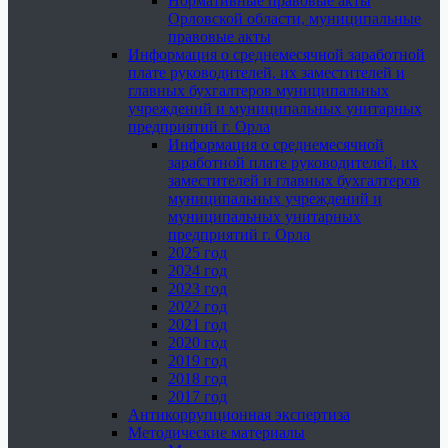
Нормативные правовые акты
Орловской области, муниципальные
правовые акты
Информация о среднемесячной заработной
плате руководителей, их заместителей и
главных бухгалтеров муниципальных
учреждений и муниципальных унитарных
предприятий г. Орла
Информация о среднемесячной
заработной плате руководителей, их
заместителей и главных бухгалтеров
муниципальных учреждений и
муниципальных унитарных
предприятий г. Орла
2025 год
2024 год
2023 год
2022 год
2021 год
2020 год
2019 год
2018 год
2017 год
Антикоррупционная экспертиза
Методические материалы