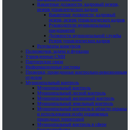
Вакантные должности, кадровый резерв,
резерв управленческих кадров
Вакантные должности, кадровый
резерв, резерв управленческих кадров
Руководители муниципальных
предприятий
Должности муниципальной службы
Резерв управленческих кадров
Результаты конкурсов
Полномочия, задачи и функции
Учрежденные СМИ
Партнерские связи
Информационные системы
Проверки, проведенные контрольно-ревизионным
отделом
Муниципальный контроль
Муниципальный контроль
Муниципальный лесной контроль
Муниципальный жилищный контроль
Муниципальный земельный контроль
Муниципальный контроль в области охраны
и использования особо охраняемых
природных территорий
Муниципальный контроль в сфере
благоустройства