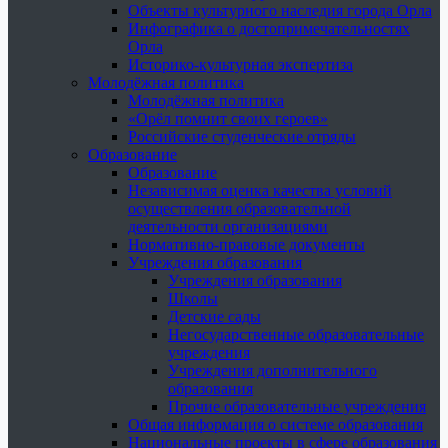
Объекты культурного наследия города Орла
Инфографика о достопримечательностях
Орла
Историко-культурная экспертиза
Молодёжная политика
Молодёжная политика
«Орёл помнит своих героев»
Российские студенческие отряды
Образование
Образование
Независимая оценка качества условий
осуществления образовательной
деятельности организациями
Нормативно-правовые документы
Учреждения образования
Учреждения образования
Школы
Детские сады
Негосударственные образовательные
учреждения
Учреждения дополнительного
образования
Прочие образовательные учреждения
Общая информация о системе образования
Национальные проекты в сфере образования