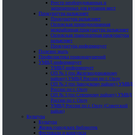
Реестр необорудованных и
запрещенных для купания мест
Прокуратура разъясняет
Прокуратура разъясняет
Орловская природоохранная
межрайонная прокуратура разъясняет
Орловская транспортная прокуратура
разъясняет
Прокуратура информирует
Полезно знать
Профилактика правонарушений
УМВД информирует
УМВД информирует
ОП № 1 (по Железнодорожному
району) УМВД России по г. Орлу
ОП № 2 (по Заводскому району) УМВД
России по г. Орлу
ОП № 3 (по Северному району) УМВД
России по г. Орлу
УМВД России по г. Орлу (Советский
район)
Культура
Культура
Жизнь городских библиотек
Фестивали и конкурсы