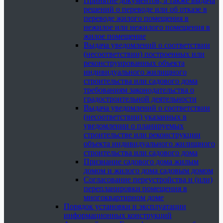
Принятие документов, а также выдача
решений о переводе или об отказе в
переводе жилого помещения в
нежилое или нежилого помещения в
жилое помещение
Выдача уведомлений о соответствии
(несоответствии) построенных или
реконструированных объекта
индивидуального жилищного
строительства или садового дома
требованиям законодательства о
градостроительной деятельности
Выдача уведомлений о соответствии
(несоответствии) указанных в
уведомлении о планируемых
строительстве или реконструкции
объекта индивидуального жилищного
строительства или садового дома
Признание садового дома жилым
домом и жилого дома садовым домом
Согласование переустройства и (или)
перепланировки помещения в
многоквартирном доме
Порядок установки и эксплуатации
информационных конструкций