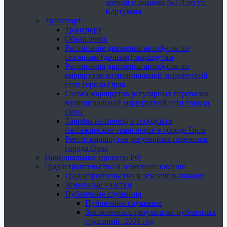
ареной и домами №7,9 по ул.
Картукова
Транспорт
Транспорт
Объявления
Расписание движения автобусов по
сезонным (дачным) маршрутам
Расписания движения автобусов по
маршрутам муниципальной маршрутной
сети города Орла
Схемы маршрутов регулярных перевозок
муниципальной маршрутной сети города
Орла
Тарифы на проезд в городском
пассажирском транспорте в городе Орле
Реестр маршрутов регулярных перевозок
города Орла
Национальные проекты РФ
Градостроительство и землепользование
Градостроительство и землепользование
Земельные участки
Публичные слушания
Публичные слушания
Заключения о результатах публичных
слушаний, 2026 год