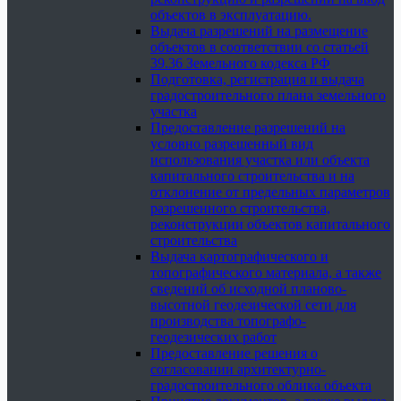
объектов в эксплуатацию.
Выдача разрешений на размещение
объектов в соответствии со статьей
39.36 Земельного кодекса РФ
Подготовка, регистрация и выдача
градостроительного плана земельного
участка
Предоставление разрешений на
условно разрешенный вид
использования участка или объекта
капитального строительства и на
отклонение от предельных параметров
разрешенного строительства,
реконструкции объектов капитального
строительства
Выдача картографического и
топографического материала, а также
сведений об исходной планово-
высотной геодезической сети для
производства топографо-
геодезических работ
Предоставление решения о
согласовании архитектурно-
градостроительного облика объекта