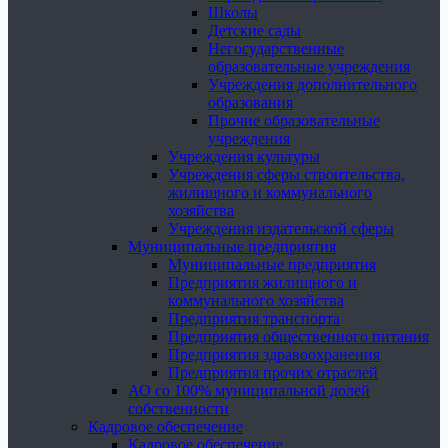
Школы
Детские сады
Негосударственные
образовательные учреждения
Учреждения дополнительного
образования
Прочие образовательные
учреждения
Учреждения культуры
Учреждения сферы строительства,
жилищного и коммунального
хозяйства
Учреждения издательской сферы
Муниципальные предприятия
Муниципальные предприятия
Предприятия жилищного и
коммунального хозяйства
Предприятия транспорта
Предприятия общественного питания
Предприятия здравоохранения
Предприятия прочих отраслей
АО со 100% муниципальной долей
собственности
Кадровое обеспечение
Кадровое обеспечение