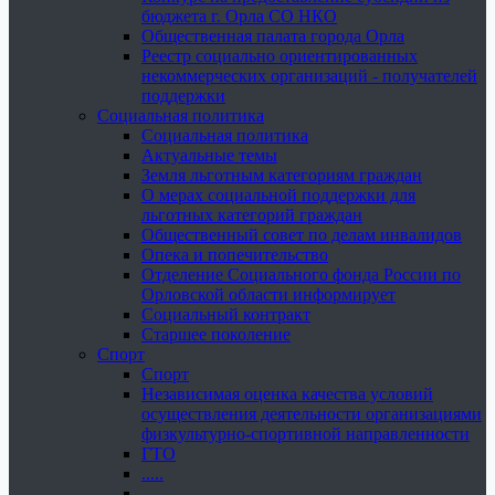
бюджета г. Орла СО НКО
Общественная палата города Орла
Реестр социально ориентированных
некоммерческих организаций - получателей
поддержки
Социальная политика
Социальная политика
Актуальные темы
Земля льготным категориям граждан
О мерах социальной поддержки для
льготных категорий граждан
Общественный совет по делам инвалидов
Опека и попечительство
Отделение Социального фонда России по
Орловской области информирует
Социальный контракт
Старшее поколение
Спорт
Спорт
Независимая оценка качества условий
осуществления деятельности организациями
физкультурно-спортивной направленности
ГТО
.....
......