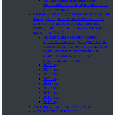
Нормативные правовые акты
Орловской области, муниципальные
правовые акты
Информация о среднемесячной заработной
плате руководителей, их заместителей и
главных бухгалтеров муниципальных
учреждений и муниципальных унитарных
предприятий г. Орла
Информация о среднемесячной
заработной плате руководителей, их
заместителей и главных бухгалтеров
муниципальных учреждений и
муниципальных унитарных
предприятий г. Орла
2025 год
2024 год
2023 год
2022 год
2021 год
2020 год
2019 год
2018 год
2017 год
Антикоррупционная экспертиза
Методические материалы