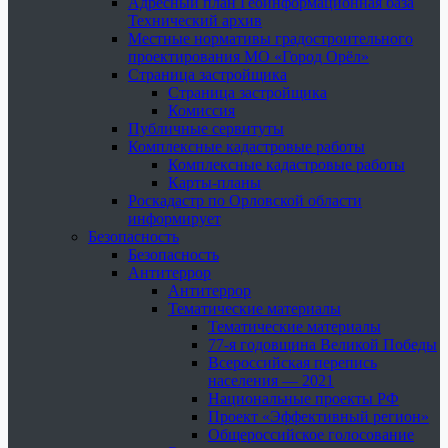
Адресный план Геоинформационная база
Технический архив
Местные нормативы градостроительного
проектирования МО «Город Орёл»
Страница застройщика
Страница застройщика
Комиссия
Публичные сервитуты
Комплексные кадастровые работы
Комплексные кадастровые работы
Карты-планы
Роскадастр по Орловской области
информирует
Безопасность
Безопасность
Антитеррор
Антитеррор
Тематические материалы
Тематические материалы
77-я годовщина Великой Победы
Всероссийская перепись
населения — 2021
Национальные проекты РФ
Проект «Эффективный регион»
Общероссийское голосование