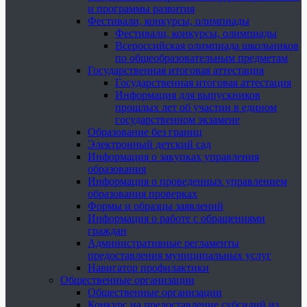
и программы развития
Фестивали, конкурсы, олимпиады
Фестивали, конкурсы, олимпиады
Всероссийская олимпиада школьников
по общеобразовательным предметам
Государственная итоговая аттестация
Государственная итоговая аттестация
Информация для выпускников
прошлых лет об участии в едином
государственном экзамене
Образование без границ
Электронный детский сад
Информация о закупках управления
образования
Информация о проведенных управлением
образования проверках
Формы и образцы заявлений
Информация о работе с обращениями
граждан
Административные регламенты
предоставления муниципальных услуг
Навигатор профилактики
Общественные организации
Общественные организации
Конкурс на предоставление субсидий из