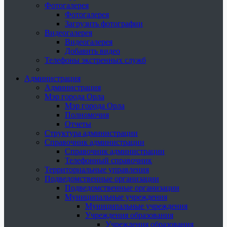
Фотогалерея
Фотогалерея
Загрузить фотографии
Видеогалерея
Видеогалерея
Добавить видео
Телефоны экстренных служб
Администрация
Администрация
Мэр города Орла
Мэр города Орла
Полномочия
Отчеты
Структура администрации
Справочник администрации
Справочник администрации
Телефонный справочник
Территориальные управления
Подведомственные организации
Подведомственные организации
Муниципальные учреждения
Муниципальные учреждения
Учреждения образования
Учреждения образования