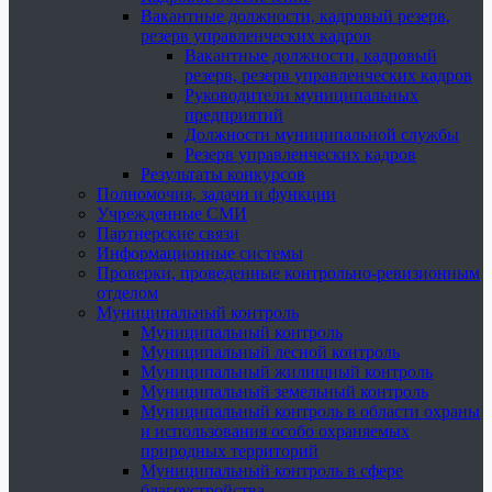
Вакантные должности, кадровый резерв,
резерв управленческих кадров
Вакантные должности, кадровый
резерв, резерв управленческих кадров
Руководители муниципальных
предприятий
Должности муниципальной службы
Резерв управленческих кадров
Результаты конкурсов
Полномочия, задачи и функции
Учрежденные СМИ
Партнерские связи
Информационные системы
Проверки, проведенные контрольно-ревизионным
отделом
Муниципальный контроль
Муниципальный контроль
Муниципальный лесной контроль
Муниципальный жилищный контроль
Муниципальный земельный контроль
Муниципальный контроль в области охраны
и использования особо охраняемых
природных территорий
Муниципальный контроль в сфере
благоустройства