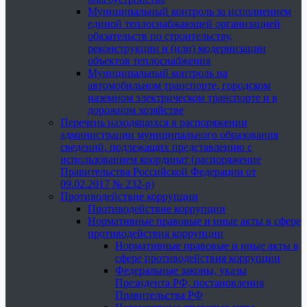
Муниципальный контроль за исполнением
единой теплоснабжающей организацией
обязательств по строительству,
реконструкции и (или) модернизации
объектов теплоснабжения
Муниципальный контроль на
автомобильном транспорте, городском
наземном электрическом транспорте и в
дорожном хозяйстве
Перечень находящихся в распоряжении
администрации муниципального образования
сведений, подлежащих представлению с
использованием координат (распоряжение
Правительства Российской Федерации от
09.02.2017 № 232-р)
Противодействие коррупции
Противодействие коррупции
Нормативные правовые и иные акты в сфере
противодействия коррупции
Нормативные правовые и иные акты в
сфере противодействия коррупции
Федеральные законы, указы
Президента РФ, постановления
Правительства РФ