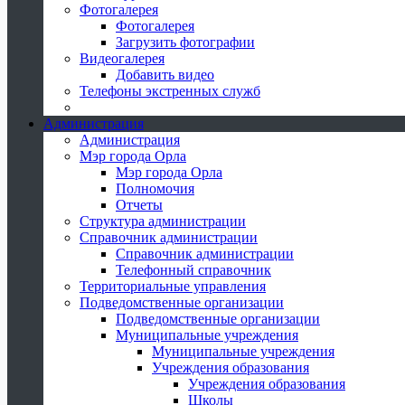
Фотогалерея
Фотогалерея
Загрузить фотографии
Видеогалерея
Добавить видео
Телефоны экстренных служб
Администрация
Администрация
Мэр города Орла
Мэр города Орла
Полномочия
Отчеты
Структура администрации
Справочник администрации
Справочник администрации
Телефонный справочник
Территориальные управления
Подведомственные организации
Подведомственные организации
Муниципальные учреждения
Муниципальные учреждения
Учреждения образования
Учреждения образования
Школы