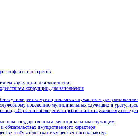
ре конфликта интересов
твием коррупции, для заполнения
одействием коррупции, для заполнения
ебному поведению муниципальных служащих и урегулированию 
 служебному поведению муниципальных служащих и урегулиро
 города Орла по соблюдению требований к служебному повед
с бывшим государственным, муниципальным служащим
е и обязательствах имущественного характера
ществе и обязательствах имущественного характера