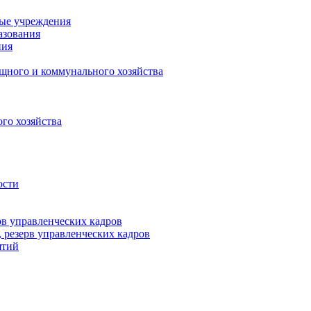
ные учреждения
азования
ния
щного и коммунального хозяйства
го хозяйства
ости
рв управленческих кадров
 резерв управленческих кадров
ятий