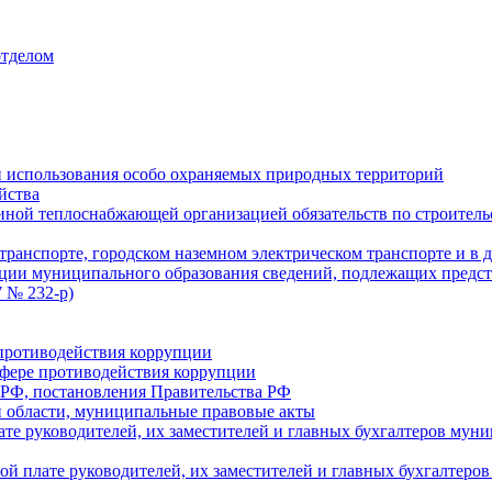
отделом
 использования особо охраняемых природных территорий
йства
ой теплоснабжающей организацией обязательств по строительс
ранспорте, городском наземном электрическом транспорте и в 
ции муниципального образования сведений, подлежащих предст
 № 232-р)
противодействия коррупции
фере противодействия коррупции
 РФ, постановления Правительства РФ
 области, муниципальные правовые акты
ате руководителей, их заместителей и главных бухгалтеров м
ой плате руководителей, их заместителей и главных бухгалте