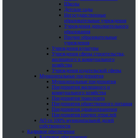
Школы
Детские сады
Негосударственные
образовательные учреждения
Учреждения дополнительного
образования
Прочие образовательные
учреждения
Учреждения культуры
Учреждения сферы строительства,
жилищного и коммунального
хозяйства
Учреждения издательской сферы
Муниципальные предприятия
Муниципальные предприятия
Предприятия жилищного и
коммунального хозяйства
Предприятия транспорта
Предприятия общественного питания
Предприятия здравоохранения
Предприятия прочих отраслей
АО со 100% муниципальной долей
собственности
Кадровое обеспечение
Кадровое обеспечение