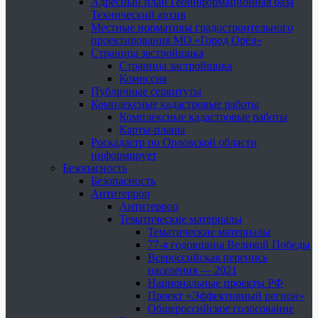
Адресный план Геоинформационная база
Технический архив
Местные нормативы градостроительного
проектирования МО «Город Орёл»
Страница застройщика
Страница застройщика
Комиссия
Публичные сервитуты
Комплексные кадастровые работы
Комплексные кадастровые работы
Карты-планы
Роскадастр по Орловской области
информирует
Безопасность
Безопасность
Антитеррор
Антитеррор
Тематические материалы
Тематические материалы
77-я годовщина Великой Победы
Всероссийская перепись
населения — 2021
Национальные проекты РФ
Проект «Эффективный регион»
Общероссийское голосование