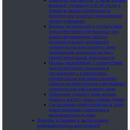
Принятие документов, а также выдача
решений о переводе или об отказе в
переводе жилого помещения в
нежилое или нежилого помещения в
жилое помещение
Выдача уведомлений о соответствии
(несоответствии) построенных или
реконструированных объекта
индивидуального жилищного
строительства или садового дома
требованиям законодательства о
градостроительной деятельности
Выдача уведомлений о соответствии
(несоответствии) указанных в
уведомлении о планируемых
строительстве или реконструкции
объекта индивидуального жилищного
строительства или садового дома
Признание садового дома жилым
домом и жилого дома садовым домом
Согласование переустройства и (или)
перепланировки помещения в
многоквартирном доме
Порядок установки и эксплуатации
информационных конструкций