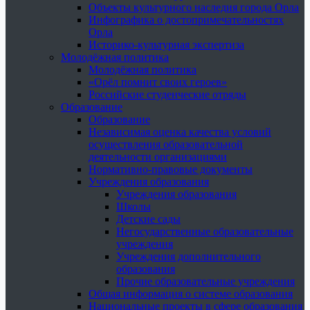
Объекты культурного наследия города Орла
Инфографика о достопримечательностях
Орла
Историко-культурная экспертиза
Молодёжная политика
Молодёжная политика
«Орёл помнит своих героев»
Российские студенческие отряды
Образование
Образование
Независимая оценка качества условий
осуществления образовательной
деятельности организациями
Нормативно-правовые документы
Учреждения образования
Учреждения образования
Школы
Детские сады
Негосударственные образовательные
учреждения
Учреждения дополнительного
образования
Прочие образовательные учреждения
Общая информация о системе образования
Национальные проекты в сфере образования