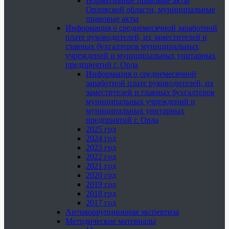
Нормативные правовые акты
Орловской области, муниципальные
правовые акты
Информация о среднемесячной заработной
плате руководителей, их заместителей и
главных бухгалтеров муниципальных
учреждений и муниципальных унитарных
предприятий г. Орла
Информация о среднемесячной
заработной плате руководителей, их
заместителей и главных бухгалтеров
муниципальных учреждений и
муниципальных унитарных
предприятий г. Орла
2025 год
2024 год
2023 год
2022 год
2021 год
2020 год
2019 год
2018 год
2017 год
Антикоррупционная экспертиза
Методические материалы