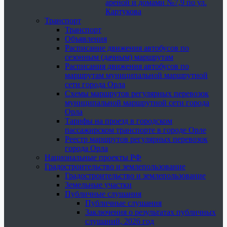
ареной и домами №7,9 по ул.
Картукова
Транспорт
Транспорт
Объявления
Расписание движения автобусов по
сезонным (дачным) маршрутам
Расписания движения автобусов по
маршрутам муниципальной маршрутной
сети города Орла
Схемы маршрутов регулярных перевозок
муниципальной маршрутной сети города
Орла
Тарифы на проезд в городском
пассажирском транспорте в городе Орле
Реестр маршрутов регулярных перевозок
города Орла
Национальные проекты РФ
Градостроительство и землепользование
Градостроительство и землепользование
Земельные участки
Публичные слушания
Публичные слушания
Заключения о результатах публичных
слушаний, 2026 год