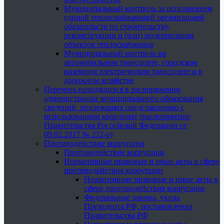
Муниципальный контроль за исполнением
единой теплоснабжающей организацией
обязательств по строительству,
реконструкции и (или) модернизации
объектов теплоснабжения
Муниципальный контроль на
автомобильном транспорте, городском
наземном электрическом транспорте и в
дорожном хозяйстве
Перечень находящихся в распоряжении
администрации муниципального образования
сведений, подлежащих представлению с
использованием координат (распоряжение
Правительства Российской Федерации от
09.02.2017 № 232-р)
Противодействие коррупции
Противодействие коррупции
Нормативные правовые и иные акты в сфере
противодействия коррупции
Нормативные правовые и иные акты в
сфере противодействия коррупции
Федеральные законы, указы
Президента РФ, постановления
Правительства РФ