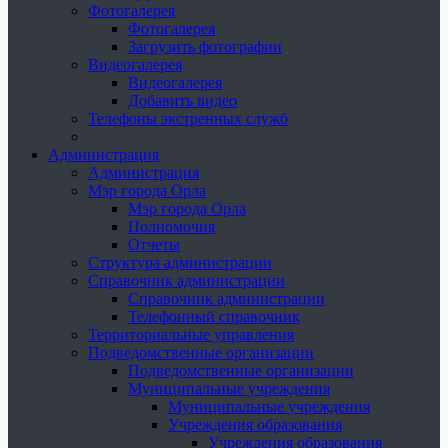
Фотогалерея
Фотогалерея
Загрузить фотографии
Видеогалерея
Видеогалерея
Добавить видео
Телефоны экстренных служб
Администрация
Администрация
Мэр города Орла
Мэр города Орла
Полномочия
Отчеты
Структура администрации
Справочник администрации
Справочник администрации
Телефонный справочник
Территориальные управления
Подведомственные организации
Подведомственные организации
Муниципальные учреждения
Муниципальные учреждения
Учреждения образования
Учреждения образования