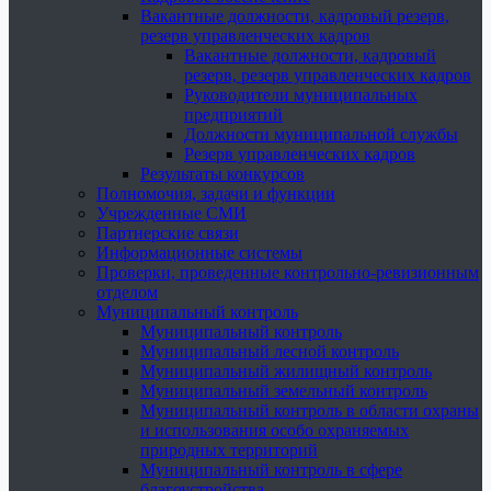
Вакантные должности, кадровый резерв,
резерв управленческих кадров
Вакантные должности, кадровый
резерв, резерв управленческих кадров
Руководители муниципальных
предприятий
Должности муниципальной службы
Резерв управленческих кадров
Результаты конкурсов
Полномочия, задачи и функции
Учрежденные СМИ
Партнерские связи
Информационные системы
Проверки, проведенные контрольно-ревизионным
отделом
Муниципальный контроль
Муниципальный контроль
Муниципальный лесной контроль
Муниципальный жилищный контроль
Муниципальный земельный контроль
Муниципальный контроль в области охраны
и использования особо охраняемых
природных территорий
Муниципальный контроль в сфере
благоустройства