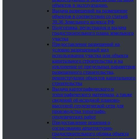
объектов в эксплуатацию.
Выдача разрешений на размещение
объектов в соответствии со статьей
39.36 Земельного кодекса РФ
Подготовка, регистрация и выдача
градостроительного плана земельного
участка
Предоставление разрешений на
условно разрешенный вид
использования участка или объекта
капитального строительства и на
отклонение от предельных параметров
разрешенного строительства,
реконструкции объектов капитального
строительства
Выдача картографического и
топографического материала, а также
сведений об исходной планово-
высотной геодезической сети для
производства топографо-
геодезических работ
Предоставление решения о
согласовании архитектурно-
градостроительного облика объекта