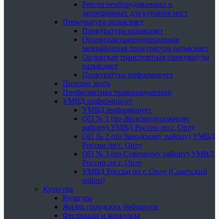
Реестр необорудованных и
запрещенных для купания мест
Прокуратура разъясняет
Прокуратура разъясняет
Орловская природоохранная
межрайонная прокуратура разъясняет
Орловская транспортная прокуратура
разъясняет
Прокуратура информирует
Полезно знать
Профилактика правонарушений
УМВД информирует
УМВД информирует
ОП № 1 (по Железнодорожному
району) УМВД России по г. Орлу
ОП № 2 (по Заводскому району) УМВД
России по г. Орлу
ОП № 3 (по Северному району) УМВД
России по г. Орлу
УМВД России по г. Орлу (Советский
район)
Культура
Культура
Жизнь городских библиотек
Фестивали и конкурсы