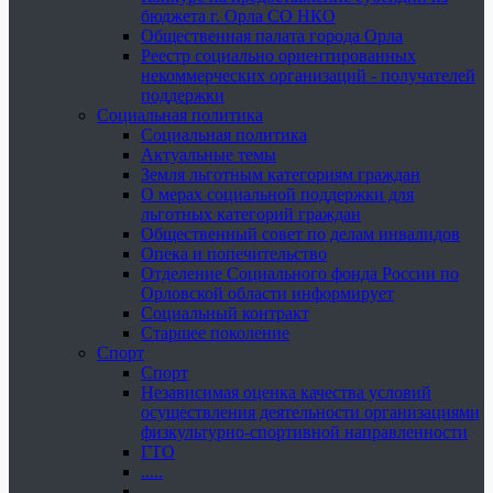
бюджета г. Орла СО НКО
Общественная палата города Орла
Реестр социально ориентированных
некоммерческих организаций - получателей
поддержки
Социальная политика
Социальная политика
Актуальные темы
Земля льготным категориям граждан
О мерах социальной поддержки для
льготных категорий граждан
Общественный совет по делам инвалидов
Опека и попечительство
Отделение Социального фонда России по
Орловской области информирует
Социальный контракт
Старшее поколение
Спорт
Спорт
Независимая оценка качества условий
осуществления деятельности организациями
физкультурно-спортивной направленности
ГТО
.....
......