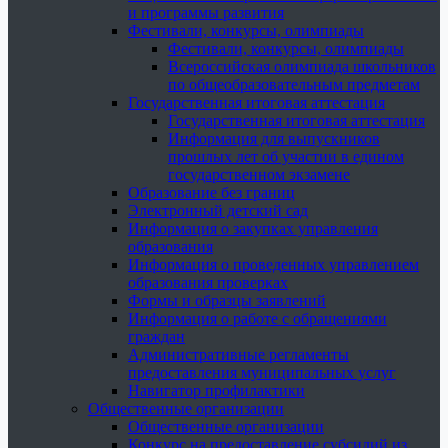
и программы развития
Фестивали, конкурсы, олимпиады
Фестивали, конкурсы, олимпиады
Всероссийская олимпиада школьников
по общеобразовательным предметам
Государственная итоговая аттестация
Государственная итоговая аттестация
Информация для выпускников
прошлых лет об участии в едином
государственном экзамене
Образование без границ
Электронный детский сад
Информация о закупках управления
образования
Информация о проведенных управлением
образования проверках
Формы и образцы заявлений
Информация о работе с обращениями
граждан
Административные регламенты
предоставления муниципальных услуг
Навигатор профилактики
Общественные организации
Общественные организации
Конкурс на предоставление субсидий из