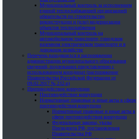
Муниципальный контроль за исполнением
единой теплоснабжающей организацией
обязательств по строительству,
реконструкции и (или) модернизации
объектов теплоснабжения
Муниципальный контроль на
автомобильном транспорте, городском
наземном электрическом транспорте и в
дорожном хозяйстве
Перечень находящихся в распоряжении
администрации муниципального образования
сведений, подлежащих представлению с
использованием координат (распоряжение
Правительства Российской Федерации от
09.02.2017 № 232-р)
Противодействие коррупции
Противодействие коррупции
Нормативные правовые и иные акты в сфере
противодействия коррупции
Нормативные правовые и иные акты в
сфере противодействия коррупции
Федеральные законы, указы
Президента РФ, постановления
Правительства РФ