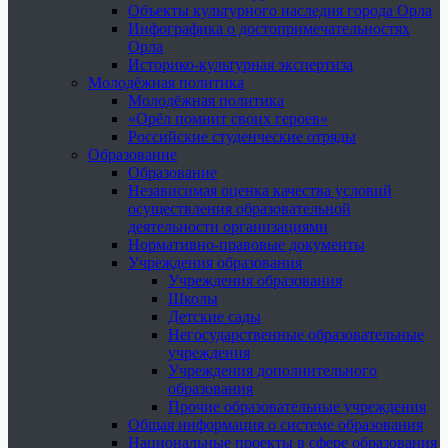
Объекты культурного наследия города Орла
Инфографика о достопримечательностях
Орла
Историко-культурная экспертиза
Молодёжная политика
Молодёжная политика
«Орёл помнит своих героев»
Российские студенческие отряды
Образование
Образование
Независимая оценка качества условий
осуществления образовательной
деятельности организациями
Нормативно-правовые документы
Учреждения образования
Учреждения образования
Школы
Детские сады
Негосударственные образовательные
учреждения
Учреждения дополнительного
образования
Прочие образовательные учреждения
Общая информация о системе образования
Национальные проекты в сфере образования