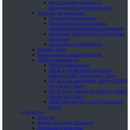
Реестр необорудованных и
запрещенных для купания мест
Прокуратура разъясняет
Прокуратура разъясняет
Орловская природоохранная
межрайонная прокуратура разъясняет
Орловская транспортная прокуратура
разъясняет
Прокуратура информирует
Полезно знать
Профилактика правонарушений
УМВД информирует
УМВД информирует
ОП № 1 (по Железнодорожному
району) УМВД России по г. Орлу
ОП № 2 (по Заводскому району) УМВД
России по г. Орлу
ОП № 3 (по Северному району) УМВД
России по г. Орлу
УМВД России по г. Орлу (Советский
район)
Культура
Культура
Жизнь городских библиотек
Фестивали и конкурсы