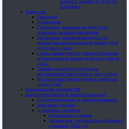
ареной и домами №7,9 по ул.
Картукова
Транспорт
Транспорт
Объявления
Расписание движения автобусов по
сезонным (дачным) маршрутам
Расписания движения автобусов по
маршрутам муниципальной маршрутной
сети города Орла
Схемы маршрутов регулярных перевозок
муниципальной маршрутной сети города
Орла
Тарифы на проезд в городском
пассажирском транспорте в городе Орле
Реестр маршрутов регулярных перевозок
города Орла
Национальные проекты РФ
Градостроительство и землепользование
Градостроительство и землепользование
Земельные участки
Публичные слушания
Публичные слушания
Заключения о результатах публичных
слушаний, 2026 год