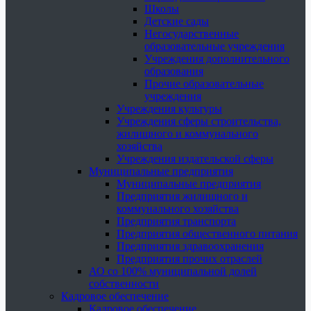
Школы
Детские сады
Негосударственные
образовательные учреждения
Учреждения дополнительного
образования
Прочие образовательные
учреждения
Учреждения культуры
Учреждения сферы строительства,
жилищного и коммунального
хозяйства
Учреждения издательской сферы
Муниципальные предприятия
Муниципальные предприятия
Предприятия жилищного и
коммунального хозяйства
Предприятия транспорта
Предприятия общественного питания
Предприятия здравоохранения
Предприятия прочих отраслей
АО со 100% муниципальной долей
собственности
Кадровое обеспечение
Кадровое обеспечение