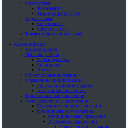
Фотогалерея
Фотогалерея
Загрузить фотографии
Видеогалерея
Видеогалерея
Добавить видео
Телефоны экстренных служб
Администрация
Администрация
Мэр города Орла
Мэр города Орла
Полномочия
Отчеты
Структура администрации
Справочник администрации
Справочник администрации
Телефонный справочник
Территориальные управления
Подведомственные организации
Подведомственные организации
Муниципальные учреждения
Муниципальные учреждения
Учреждения образования
Учреждения образования