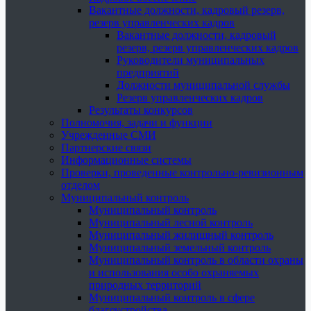
Вакантные должности, кадровый резерв,
резерв управленческих кадров
Вакантные должности, кадровый
резерв, резерв управленческих кадров
Руководители муниципальных
предприятий
Должности муниципальной службы
Резерв управленческих кадров
Результаты конкурсов
Полномочия, задачи и функции
Учрежденные СМИ
Партнерские связи
Информационные системы
Проверки, проведенные контрольно-ревизионным
отделом
Муниципальный контроль
Муниципальный контроль
Муниципальный лесной контроль
Муниципальный жилищный контроль
Муниципальный земельный контроль
Муниципальный контроль в области охраны
и использования особо охраняемых
природных территорий
Муниципальный контроль в сфере
благоустройства