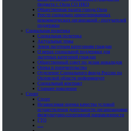
бюджета г. Орла СО НКО
Общественная палата города Орла
Реестр социально ориентированных
некоммерческих организаций - получателей
поддержки
Социальная политика
Социальная политика
Актуальные темы
Земля льготным категориям граждан
О мерах социальной поддержки для
льготных категорий граждан
Общественный совет по делам инвалидов
Опека и попечительство
Отделение Социального фонда России по
Орловской области информирует
Социальный контракт
Старшее поколение
Спорт
Спорт
Независимая оценка качества условий
осуществления деятельности организациями
физкультурно-спортивной направленности
ГТО
.....
......