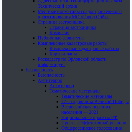
Адресный план Геоинформационная база
Технический архив
Местные нормативы градостроительного
проектирования МО «Город Орёл»
Страница застройщика
Страница застройщика
Комиссия
Публичные сервитуты
Комплексные кадастровые работы
Комплексные кадастровые работы
Карты-планы
Роскадастр по Орловской области
информирует
Безопасность
Безопасность
Антитеррор
Антитеррор
Тематические материалы
Тематические материалы
77-я годовщина Великой Победы
Всероссийская перепись
населения — 2021
Национальные проекты РФ
Проект «Эффективный регион»
Общероссийское голосование