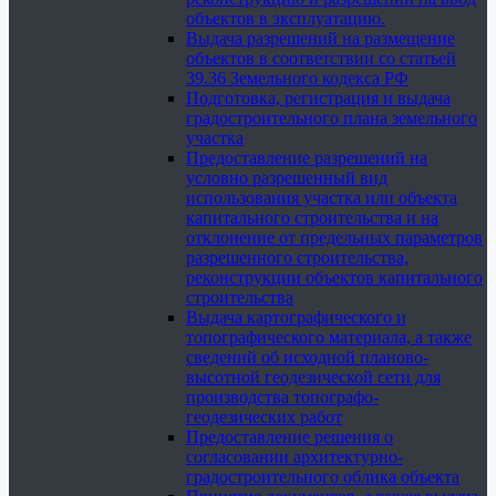
объектов в эксплуатацию.
Выдача разрешений на размещение
объектов в соответствии со статьей
39.36 Земельного кодекса РФ
Подготовка, регистрация и выдача
градостроительного плана земельного
участка
Предоставление разрешений на
условно разрешенный вид
использования участка или объекта
капитального строительства и на
отклонение от предельных параметров
разрешенного строительства,
реконструкции объектов капитального
строительства
Выдача картографического и
топографического материала, а также
сведений об исходной планово-
высотной геодезической сети для
производства топографо-
геодезических работ
Предоставление решения о
согласовании архитектурно-
градостроительного облика объекта