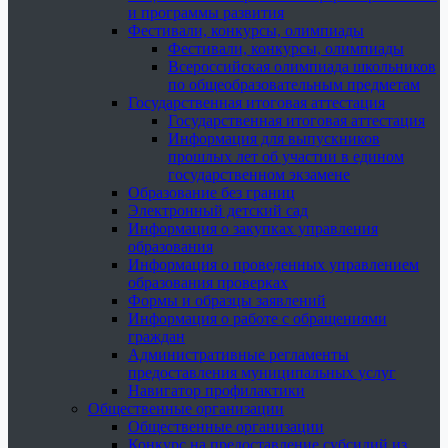
и программы развития
Фестивали, конкурсы, олимпиады
Фестивали, конкурсы, олимпиады
Всероссийская олимпиада школьников
по общеобразовательным предметам
Государственная итоговая аттестация
Государственная итоговая аттестация
Информация для выпускников
прошлых лет об участии в едином
государственном экзамене
Образование без границ
Электронный детский сад
Информация о закупках управления
образования
Информация о проведенных управлением
образования проверках
Формы и образцы заявлений
Информация о работе с обращениями
граждан
Административные регламенты
предоставления муниципальных услуг
Навигатор профилактики
Общественные организации
Общественные организации
Конкурс на предоставление субсидий из