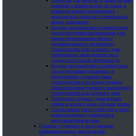
Принятие документов, а также выдача
решений о переводе или об отказе в
переводе жилого помещения в
нежилое или нежилого помещения в
жилое помещение
Выдача уведомлений о соответствии
(несоответствии) построенных или
реконструированных объекта
индивидуального жилищного
строительства или садового дома
требованиям законодательства о
градостроительной деятельности
Выдача уведомлений о соответствии
(несоответствии) указанных в
уведомлении о планируемых
строительстве или реконструкции
объекта индивидуального жилищного
строительства или садового дома
Признание садового дома жилым
домом и жилого дома садовым домом
Согласование переустройства и (или)
перепланировки помещения в
многоквартирном доме
Порядок установки и эксплуатации
информационных конструкций