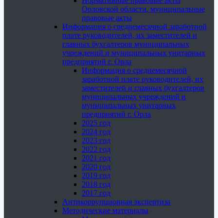
Нормативные правовые акты
Орловской области, муниципальные
правовые акты
Информация о среднемесячной заработной
плате руководителей, их заместителей и
главных бухгалтеров муниципальных
учреждений и муниципальных унитарных
предприятий г. Орла
Информация о среднемесячной
заработной плате руководителей, их
заместителей и главных бухгалтеров
муниципальных учреждений и
муниципальных унитарных
предприятий г. Орла
2025 год
2024 год
2023 год
2022 год
2021 год
2020 год
2019 год
2018 год
2017 год
Антикоррупционная экспертиза
Методические материалы