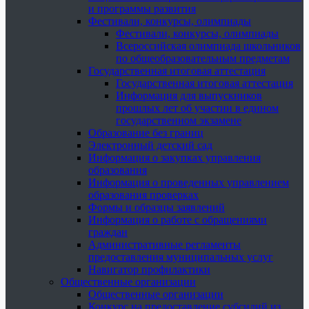
и программы развития
Фестивали, конкурсы, олимпиады
Фестивали, конкурсы, олимпиады
Всероссийская олимпиада школьников
по общеобразовательным предметам
Государственная итоговая аттестация
Государственная итоговая аттестация
Информация для выпускников
прошлых лет об участии в едином
государственном экзамене
Образование без границ
Электронный детский сад
Информация о закупках управления
образования
Информация о проведенных управлением
образования проверках
Формы и образцы заявлений
Информация о работе с обращениями
граждан
Административные регламенты
предоставления муниципальных услуг
Навигатор профилактики
Общественные организации
Общественные организации
Конкурс на предоставление субсидий из