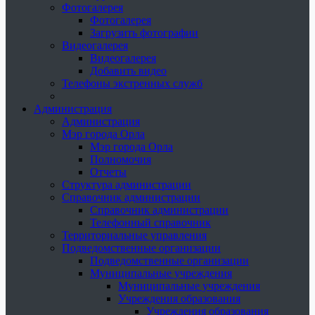
Фотогалерея
Фотогалерея
Загрузить фотографии
Видеогалерея
Видеогалерея
Добавить видео
Телефоны экстренных служб
Администрация
Администрация
Мэр города Орла
Мэр города Орла
Полномочия
Отчеты
Структура администрации
Справочник администрации
Справочник администрации
Телефонный справочник
Территориальные управления
Подведомственные организации
Подведомственные организации
Муниципальные учреждения
Муниципальные учреждения
Учреждения образования
Учреждения образования