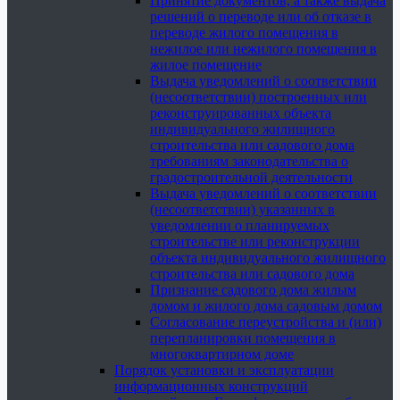
Принятие документов, а также выдача
решений о переводе или об отказе в
переводе жилого помещения в
нежилое или нежилого помещения в
жилое помещение
Выдача уведомлений о соответствии
(несоответствии) построенных или
реконструированных объекта
индивидуального жилищного
строительства или садового дома
требованиям законодательства о
градостроительной деятельности
Выдача уведомлений о соответствии
(несоответствии) указанных в
уведомлении о планируемых
строительстве или реконструкции
объекта индивидуального жилищного
строительства или садового дома
Признание садового дома жилым
домом и жилого дома садовым домом
Согласование переустройства и (или)
перепланировки помещения в
многоквартирном доме
Порядок установки и эксплуатации
информационных конструкций