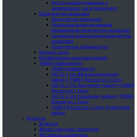
Реестр необорудованных и
запрещенных для купания мест
Прокуратура разъясняет
Прокуратура разъясняет
Орловская природоохранная
межрайонная прокуратура разъясняет
Орловская транспортная прокуратура
разъясняет
Прокуратура информирует
Полезно знать
Профилактика правонарушений
УМВД информирует
УМВД информирует
ОП № 1 (по Железнодорожному
району) УМВД России по г. Орлу
ОП № 2 (по Заводскому району) УМВД
России по г. Орлу
ОП № 3 (по Северному району) УМВД
России по г. Орлу
УМВД России по г. Орлу (Советский
район)
Культура
Культура
Жизнь городских библиотек
Фестивали и конкурсы