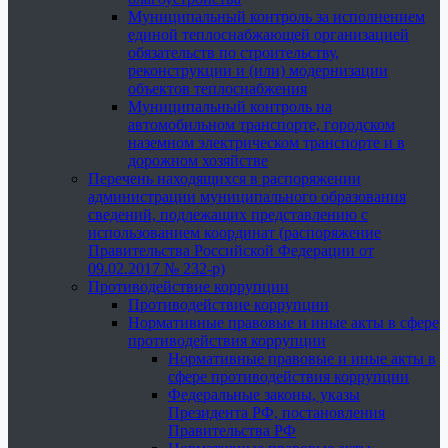
Муниципальный контроль за исполнением
единой теплоснабжающей организацией
обязательств по строительству,
реконструкции и (или) модернизации
объектов теплоснабжения
Муниципальный контроль на
автомобильном транспорте, городском
наземном электрическом транспорте и в
дорожном хозяйстве
Перечень находящихся в распоряжении
администрации муниципального образования
сведений, подлежащих представлению с
использованием координат (распоряжение
Правительства Российской Федерации от
09.02.2017 № 232-р)
Противодействие коррупции
Противодействие коррупции
Нормативные правовые и иные акты в сфере
противодействия коррупции
Нормативные правовые и иные акты в
сфере противодействия коррупции
Федеральные законы, указы
Президента РФ, постановления
Правительства РФ