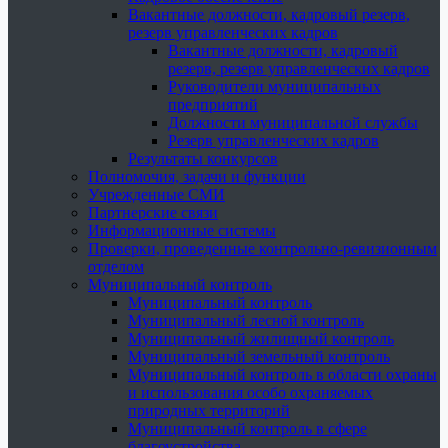
Вакантные должности, кадровый резерв,
резерв управленческих кадров
Вакантные должности, кадровый
резерв, резерв управленческих кадров
Руководители муниципальных
предприятий
Должности муниципальной службы
Резерв управленческих кадров
Результаты конкурсов
Полномочия, задачи и функции
Учрежденные СМИ
Партнерские связи
Информационные системы
Проверки, проведенные контрольно-ревизионным
отделом
Муниципальный контроль
Муниципальный контроль
Муниципальный лесной контроль
Муниципальный жилищный контроль
Муниципальный земельный контроль
Муниципальный контроль в области охраны
и использования особо охраняемых
природных территорий
Муниципальный контроль в сфере
благоустройства