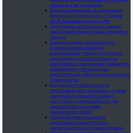
объектов в эксплуатацию.
Выдача разрешений на размещение
объектов в соответствии со статьей
39.36 Земельного кодекса РФ
Подготовка, регистрация и выдача
градостроительного плана земельного
участка
Предоставление разрешений на
условно разрешенный вид
использования участка или объекта
капитального строительства и на
отклонение от предельных параметров
разрешенного строительства,
реконструкции объектов капитального
строительства
Выдача картографического и
топографического материала, а также
сведений об исходной планово-
высотной геодезической сети для
производства топографо-
геодезических работ
Предоставление решения о
согласовании архитектурно-
градостроительного облика объекта