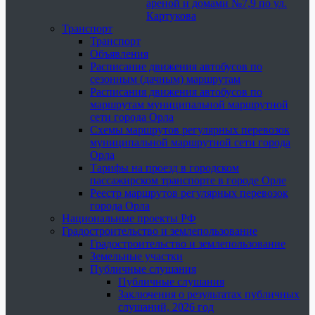
ареной и домами №7,9 по ул.
Картукова
Транспорт
Транспорт
Объявления
Расписание движения автобусов по
сезонным (дачным) маршрутам
Расписания движения автобусов по
маршрутам муниципальной маршрутной
сети города Орла
Схемы маршрутов регулярных перевозок
муниципальной маршрутной сети города
Орла
Тарифы на проезд в городском
пассажирском транспорте в городе Орле
Реестр маршрутов регулярных перевозок
города Орла
Национальные проекты РФ
Градостроительство и землепользование
Градостроительство и землепользование
Земельные участки
Публичные слушания
Публичные слушания
Заключения о результатах публичных
слушаний, 2026 год