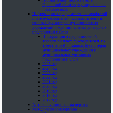
Нормативные правовые акты
Орловской области, муниципальные
правовые акты
Информация о среднемесячной заработной
плате руководителей, их заместителей и
главных бухгалтеров муниципальных
учреждений и муниципальных унитарных
предприятий г. Орла
Информация о среднемесячной
заработной плате руководителей, их
заместителей и главных бухгалтеров
муниципальных учреждений и
муниципальных унитарных
предприятий г. Орла
2025 год
2024 год
2023 год
2022 год
2021 год
2020 год
2019 год
2018 год
2017 год
Антикоррупционная экспертиза
Методические материалы