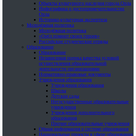
Объекты культурного наследия города Орла
Инфографика о достопримечательностях
Орла
Историко-культурная экспертиза
Молодёжная политика
Молодёжная политика
«Орёл помнит своих героев»
Российские студенческие отряды
Образование
Образование
Независимая оценка качества условий
осуществления образовательной
деятельности организациями
Нормативно-правовые документы
Учреждения образования
Учреждения образования
Школы
Детские сады
Негосударственные образовательные
учреждения
Учреждения дополнительного
образования
Прочие образовательные учреждения
Общая информация о системе образования
Национальные проекты в сфере образования