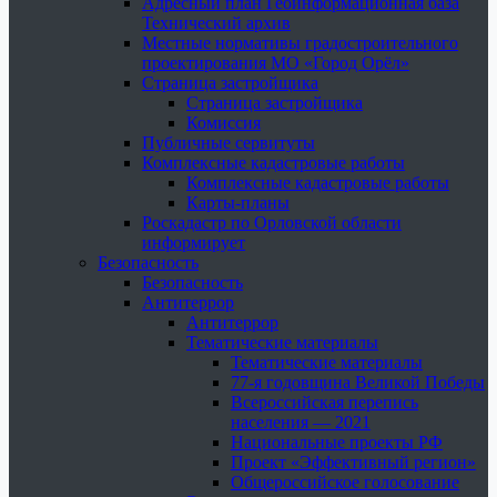
Адресный план Геоинформационная база
Технический архив
Местные нормативы градостроительного
проектирования МО «Город Орёл»
Страница застройщика
Страница застройщика
Комиссия
Публичные сервитуты
Комплексные кадастровые работы
Комплексные кадастровые работы
Карты-планы
Роскадастр по Орловской области
информирует
Безопасность
Безопасность
Антитеррор
Антитеррор
Тематические материалы
Тематические материалы
77-я годовщина Великой Победы
Всероссийская перепись
населения — 2021
Национальные проекты РФ
Проект «Эффективный регион»
Общероссийское голосование