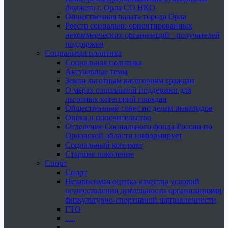
бюджета г. Орла СО НКО
Общественная палата города Орла
Реестр социально ориентированных
некоммерческих организаций - получателей
поддержки
Социальная политика
Социальная политика
Актуальные темы
Земля льготным категориям граждан
О мерах социальной поддержки для
льготных категорий граждан
Общественный совет по делам инвалидов
Опека и попечительство
Отделение Социального фонда России по
Орловской области информирует
Социальный контракт
Старшее поколение
Спорт
Спорт
Независимая оценка качества условий
осуществления деятельности организациями
физкультурно-спортивной направленности
ГТО
.....
......