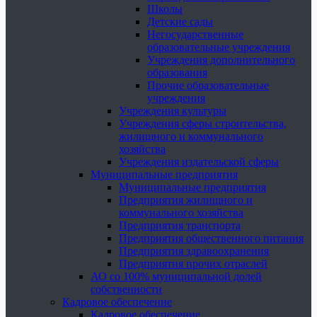
Школы
Детские сады
Негосударственные
образовательные учреждения
Учреждения дополнительного
образования
Прочие образовательные
учреждения
Учреждения культуры
Учреждения сферы строительства,
жилищного и коммунального
хозяйства
Учреждения издательской сферы
Муниципальные предприятия
Муниципальные предприятия
Предприятия жилищного и
коммунального хозяйства
Предприятия транспорта
Предприятия общественного питания
Предприятия здравоохранения
Предприятия прочих отраслей
АО со 100% муниципальной долей
собственности
Кадровое обеспечение
Кадровое обеспечение